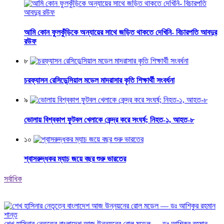
আমি কোন ফুলকুঁড়িকে অন্যায়ের সাথে জড়িত থাকতে দেখিনি- বিচারপতি আবদুর
রউফ
৮
চরফ্যাসন রেসিডেন্সিয়াল মডেল মাদরাসার কৃতি শিক্ষার্থী সংবর্ধনা
৯
ভোলায় বিশ্বকাপ ফুটবল খেলাকে কেন্দ্র করে সংঘর্ষ; নিহত-১, আহত-৮
১০
শ্বাসরুদ্ধকর ম্যাচ জয়ে বছর শুরু ভারতের
সর্বাধিক
শেখ হাসিনার নেতৃত্বে বাংলাদেশ আজ উন্নয়নের রোল মডেল — ডঃ আশিকুর রহমান