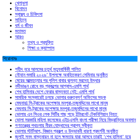
খেলাধুলা
বিনোদন
স্বাস্থ্য ও চিকিৎসা
সাহিত্য
ধর্ম ও জীবন
মতামত
আরও
তথ্য ও প্রযুক্তি
শিক্ষা ও ক্যাম্পাস
শিরোনামঃ
শহীদ নূরে আলমের চতুর্থ মৃত্যুবার্ষিকী পালিত
নৌযান শুমারি ২০২৬’ উপলক্ষে অবহিতকরণ সেমিনার অনুষ্ঠিত
মেয়ের আত্মহত্যার পর পুলিশ বাবার ঝুলন্ত মরদেহ উদ্ধার
নদীভাঙন রোধে বড় প্রকল্পের আশ্বাস-এমপি পার্থ
শেখ হাসিনার দেশে ফেরার বাস্তবতা নেই: এমপি পার্থ
সাময়িক সংস্কারেই চলছে ভোলার গুরুত্বপূর্ণ অফিসের সড়ক
মেঘনায়l সি-ট্রাকের অপেক্ষায় মনপুরা-তজুমদ্দিনের লাখো মানুষ
মেঘনায় সি-ট্রাকের অপেক্ষায় মনপুরা-তজুমদ্দিনের লাখো মানুষ
ভোলায় এন সিওর লেক সিটির গাছ পড়ে ইন্টারনেট টেকনিশিয়ান নিহত
ভোলা সরকারি মহিলা কলেজের এইচএসসি বাংলা পরীক্ষা নিয়ে বিভ্রান্তির অবসান
গণতন্ত্রের পথচলায় নীরব যোদ্ধাদের প্রাপ্য স্বীকৃত
ভোলায় স্টার্টআপ, বিজ্ঞান প্রকল্প ও উদ্ভাবনী ধারণা প্রদর্শনী অনুষ্ঠিত
জুলাই সনদ বাস্তবায়ন না হলে ক্ষমতায় যারা আসবে তারাই ‘শেখ হাসিনা’ হয়ে