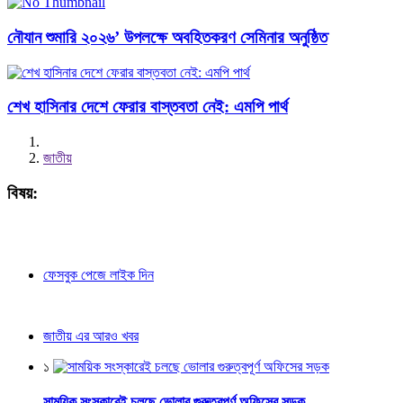
নৌযান শুমারি ২০২৬’ উপলক্ষে অবহিতকরণ সেমিনার অনুষ্ঠিত
শেখ হাসিনার দেশে ফেরার বাস্তবতা নেই: এমপি পার্থ
জাতীয়
বিষয়:
ফেসবুক পেজে লাইক দিন
জাতীয় এর আরও খবর
১
সাময়িক সংস্কারেই চলছে ভোলার গুরুত্বপূর্ণ অফিসের সড়ক