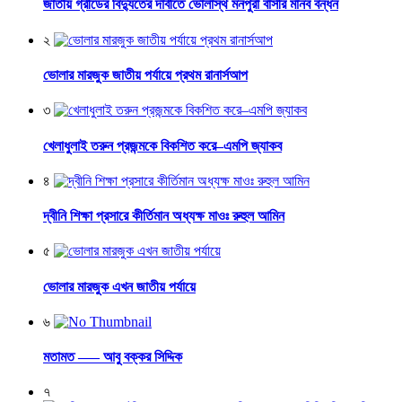
জাতীয় গ্রীডের বিদ্যুতের দাবীতে ভোলাস্থ মনপুরা বাসীর মানব বন্ধন
২
ভোলার মারজুক জাতীয় পর্যায়ে প্রথম রানার্সআপ
৩
খেলাধুলাই তরুন প্রজন্মকে বিকশিত করে–এমপি জ্যাকব
৪
দ্বীনি শিক্ষা প্রসারে কীর্তিমান অধ্যক্ষ মাওঃ রুহুল আমিন
৫
ভোলার মারজুক এখন জাতীয় পর্যায়ে
৬
মতামত —– আবু বক্কর সিদ্দিক
৭