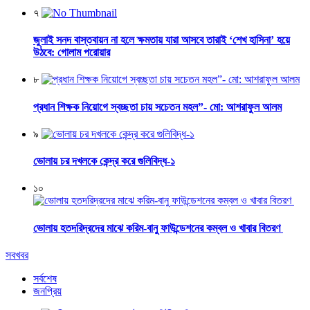
৭
জুলাই সনদ বাস্তবায়ন না হলে ক্ষমতায় যারা আসবে তারাই ‘শেখ হাসিনা’ হয়ে
উঠবে: গোলাম পরোয়ার
৮
প্রধান শিক্ষক নিয়োগে স্বচ্ছতা চায় সচেতন মহল”- মো: আশরাফুল আলম
৯
ভোলায় চর দখলকে কেন্দ্র করে গুলিবিদ্ধ-১
১০
ভোলায় হতদরিদ্রদের মাঝে করিম-বানু ফাউন্ডেশনের কম্বল ও খাবার বিতরণ
সবখবর
সর্বশেষ
জনপ্রিয়