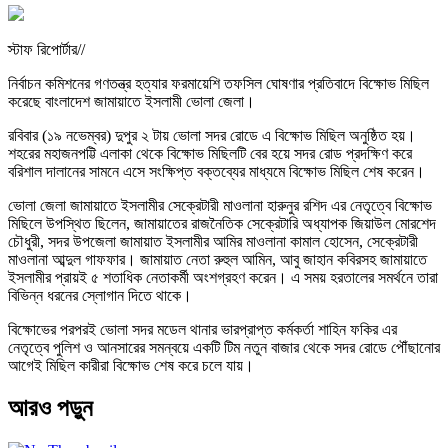
স্টাফ রিপোর্টার//
নির্বাচন কমিশনের গণতন্ত্র হত্যার ফরমায়েশি তফসিল ঘোষণার প্রতিবাদে বিক্ষোভ মিছিল
করেছে বাংলাদেশ জামায়াতে ইসলামী ভোলা জেলা।
রবিবার (১৯ নভেম্বর) দুপুর ২ টায় ভোলা সদর রোডে এ বিক্ষোভ মিছিল অনুষ্ঠিত হয়।
শহরের মহাজনপট্টি এলাকা থেকে বিক্ষোভ মিছিলটি বের হয়ে সদর রোড প্রদক্ষিণ করে
বরিশাল দালানের সামনে এসে সংক্ষিপ্ত বক্তব্যের মাধ্যমে বিক্ষোভ মিছিল শেষ করেন।
ভোলা জেলা জামায়াতে ইসলামীর সেক্রেটারী মাওলানা হারুনুর রশিদ এর নেতৃত্বে বিক্ষোভ
মিছিলে উপস্থিত ছিলেন, জামায়াতের রাজনৈতিক সেক্রেটারি অধ্যাপক জিয়াউল মোরশেদ
চৌধুরী, সদর উপজেলা জামায়াত ইসলামীর আমির মাওলানা কামাল হোসেন, সেক্রেটারী
মাওলানা আব্দুল গাফফার। জামায়াত নেতা রুহুল আমিন, আবু জাহান কবিরসহ জামায়াতে
ইসলামীর প্রায়ই ৫ শতাধিক নেতাকর্মী অংশগ্রহণ করেন। এ সময় হরতালের সমর্থনে তারা
বিভিন্ন ধরনের স্লোগান দিতে থাকে।
বিক্ষোভের পরপরই ভোলা সদর মডেল থানার ভারপ্রাপ্ত কর্মকর্তা শাহিন ফকির এর
নেতৃত্বে পুলিশ ও আনসারের সমন্বয়ে একটি টিম নতুন বাজার থেকে সদর রোডে পৌঁছানোর
আগেই মিছিল কারীরা বিক্ষোভ শেষ করে চলে যায়।
আরও পড়ুন