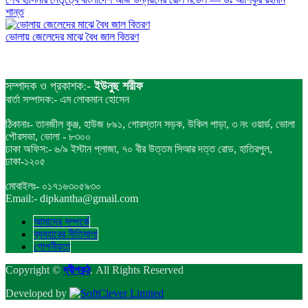
শান্ত
ভোলায় জেলেদের মাঝে বৈধ জাল বিতরণ
সম্পাদক ও প্রকাশক:-
ইউনুছ শরীফ
বার্তা সম্পাদক:- এম লোকমান হোসেন
ঠিকানাঃ- তানজীল কুঞ্জ, হাউজ ৮৯১, গোরস্তান সড়ক, উকিল পাড়া, ৩ নং ওয়ার্ড, ভোলা
পৌরসভা, ভোলা - ৮৩০০
ঢাকা অফিস:- ৬/৯ ইস্টান প্লাজা, ৭০ বীর উত্তম সিআর দত্ত রোড, হাতিরপুল,
ঢাকা-১২০৫
মোবাইলঃ- ০১৭১৬৩০৫৯৩০
Email:- dipkantha@gmail.com
আমাদের সম্পর্কে
ব্যবহারের নীতিমালা
গোপনীয়তা
Copyright ©
দ্বীপকন্ঠ
. All Rights Reserved
Developed by