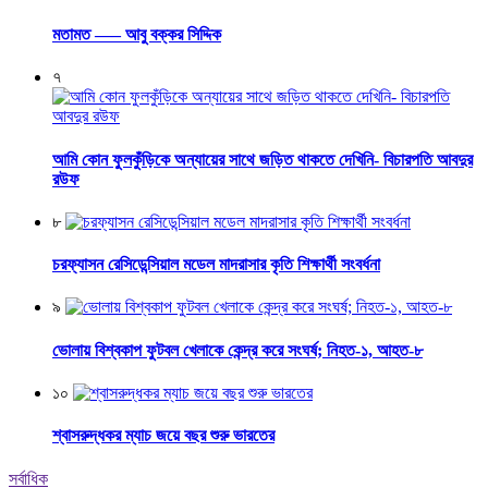
মতামত —– আবু বক্কর সিদ্দিক
৭
আমি কোন ফুলকুঁড়িকে অন্যায়ের সাথে জড়িত থাকতে দেখিনি- বিচারপতি আবদুর
রউফ
৮
চরফ্যাসন রেসিডেন্সিয়াল মডেল মাদরাসার কৃতি শিক্ষার্থী সংবর্ধনা
৯
ভোলায় বিশ্বকাপ ফুটবল খেলাকে কেন্দ্র করে সংঘর্ষ; নিহত-১, আহত-৮
১০
শ্বাসরুদ্ধকর ম্যাচ জয়ে বছর শুরু ভারতের
সর্বাধিক