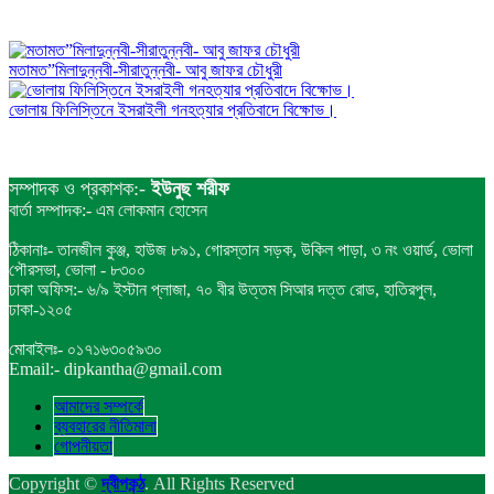
মতামত”মিলাদুন্নবী-সীরাতুন্নবী- আবু জাফর চৌধুরী
ভোলায় ফিলিস্তিনে ইসরাইলী গনহত্যার প্রতিবাদে বিক্ষোভ।
সম্পাদক ও প্রকাশক:-
ইউনুছ শরীফ
বার্তা সম্পাদক:- এম লোকমান হোসেন
ঠিকানাঃ- তানজীল কুঞ্জ, হাউজ ৮৯১, গোরস্তান সড়ক, উকিল পাড়া, ৩ নং ওয়ার্ড, ভোলা
পৌরসভা, ভোলা - ৮৩০০
ঢাকা অফিস:- ৬/৯ ইস্টান প্লাজা, ৭০ বীর উত্তম সিআর দত্ত রোড, হাতিরপুল,
ঢাকা-১২০৫
মোবাইলঃ- ০১৭১৬৩০৫৯৩০
Email:- dipkantha@gmail.com
আমাদের সম্পর্কে
ব্যবহারের নীতিমালা
গোপনীয়তা
Copyright ©
দ্বীপকন্ঠ
. All Rights Reserved