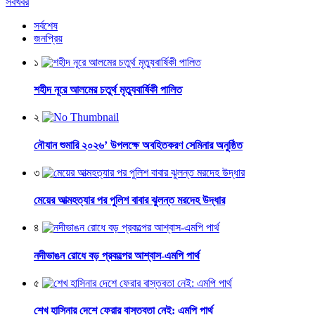
সবখবর
সর্বশেষ
জনপ্রিয়
১
শহীদ নূরে আলমের চতুর্থ মৃত্যুবার্ষিকী পালিত
২
নৌযান শুমারি ২০২৬’ উপলক্ষে অবহিতকরণ সেমিনার অনুষ্ঠিত
৩
মেয়ের আত্মহত্যার পর পুলিশ বাবার ঝুলন্ত মরদেহ উদ্ধার
৪
নদীভাঙন রোধে বড় প্রকল্পের আশ্বাস-এমপি পার্থ
৫
শেখ হাসিনার দেশে ফেরার বাস্তবতা নেই: এমপি পার্থ