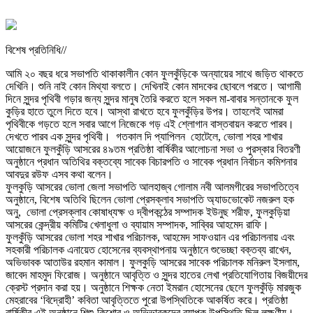
বিশেষ প্রতিনিধি//
আমি ২০ বছর ধরে সভাপতি থাকাকালীন কোন ফুলকুঁড়িকে অন্যায়ের সাথে জড়িত থাকতে
দেখিনি‌। শুনি নাই কোন মিথ্যা বলতে। দেখিনাই কোন মাদকের ছোবলে পরতে। আগামী
দিনে সুন্দর পৃথিবী গড়ার জন্য সুন্দর মানুষ তৈরি করতে হলে সকল মা-বাবার সন্তানকে ফুল
কুড়ির হাতে তুলে দিতে হবে। আস্থা রাখতে হবে ফুলকুঁড়ির উপর। তাহলেই আমরা
পৃথিবীকে গড়তে হলে সবার আগে নিজেকে গড় এই শ্লোগান বাস্তবায়ন করতে পারব।
দেখতে পারব এক সুন্দর পৃথিবী। গতকাল দি প্যাপিলন হোটেলে, ভোলা শহর শাখার
আয়োজনে ফুলকুঁড়ি আসরের ৪৯তম প্রতিষ্ঠা বার্ষিকীর আলোচনা সভা ও পুরস্কার বিতরণী
অনুষ্ঠানে প্রধান অতিথির বক্তব্যে সাবেক বিচারপতি ও সাবেক প্রধান নির্বাচন কমিশনার
আবদুর রউফ এসব কথা বলেন।
ফুলকুড়ি আসরের ভোলা জেলা সভাপতি আলহাজ্ব গোলাম নবী আলমগীরের সভাপতিত্বে
অনুষ্ঠানে, বিশেষ অতিথি ছিলেন ভোলা প্রেসক্লাব সভাপতি অ্যাডভোকেট নজরুল হক
অনু, ভোলা প্রেসক্লাব কোষাধ্যক্ষ ও দ্বীপকন্ঠের সম্পাদক ইউনুছ শরীফ, ফুলকুড়িয়া
আসরের কেন্দ্রীয় কমিটির খেলাধুলা ও ব্যায়াম সম্পাদক, সাব্বির আহমেদ রাফি।
ফুলকুঁড়ি আসরের ভোলা শহর শাখার পরিচালক, আহমেদ সাফওয়ান এর পরিচালনায় এবং
সহকারী পরিচালক এনায়েত হোসেনের ব্যবস্থাপনায় অনুষ্ঠানে শুভেচ্ছা বক্তব্য রাখেন,
অভিভাবক আতাউর রহমান কামাল। ফুলকুড়ি আসরের সাবেক পরিচালক মনিরুল ইসলাম,
জাবেদ মাহমুদ ফিরোজ। অনুষ্ঠানে আবৃত্তি ও সুন্দর হাতের লেখা প্রতিযোগিতায় বিজয়ীদের
ক্রেস্ট প্রদান করা হয়। অনুষ্ঠানে শিক্ষক নেতা ইমরান হোসেনের ছেলে ফুলকুঁড়ি মারজুক
মেহরাবের ‘বিদ্রোহী’ কবিতা আবৃত্তিতে পুরো উপস্থিতিকে আকর্ষিত করে। প্রতিষ্ঠা
বার্ষিকীর এই অনুষ্ঠানে শিশু-কিশোর ও অভিভাবকদের ব্যাপক উপস্থিতি ছিল লক্ষণীয়।