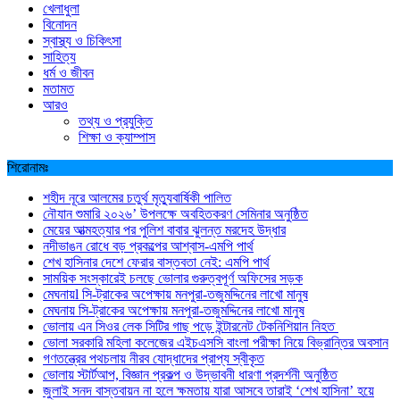
খেলাধুলা
বিনোদন
স্বাস্থ্য ও চিকিৎসা
সাহিত্য
ধর্ম ও জীবন
মতামত
আরও
তথ্য ও প্রযুক্তি
শিক্ষা ও ক্যাম্পাস
শিরোনামঃ
শহীদ নূরে আলমের চতুর্থ মৃত্যুবার্ষিকী পালিত
নৌযান শুমারি ২০২৬’ উপলক্ষে অবহিতকরণ সেমিনার অনুষ্ঠিত
মেয়ের আত্মহত্যার পর পুলিশ বাবার ঝুলন্ত মরদেহ উদ্ধার
নদীভাঙন রোধে বড় প্রকল্পের আশ্বাস-এমপি পার্থ
শেখ হাসিনার দেশে ফেরার বাস্তবতা নেই: এমপি পার্থ
সাময়িক সংস্কারেই চলছে ভোলার গুরুত্বপূর্ণ অফিসের সড়ক
মেঘনায়l সি-ট্রাকের অপেক্ষায় মনপুরা-তজুমদ্দিনের লাখো মানুষ
মেঘনায় সি-ট্রাকের অপেক্ষায় মনপুরা-তজুমদ্দিনের লাখো মানুষ
ভোলায় এন সিওর লেক সিটির গাছ পড়ে ইন্টারনেট টেকনিশিয়ান নিহত
ভোলা সরকারি মহিলা কলেজের এইচএসসি বাংলা পরীক্ষা নিয়ে বিভ্রান্তির অবসান
গণতন্ত্রের পথচলায় নীরব যোদ্ধাদের প্রাপ্য স্বীকৃত
ভোলায় স্টার্টআপ, বিজ্ঞান প্রকল্প ও উদ্ভাবনী ধারণা প্রদর্শনী অনুষ্ঠিত
জুলাই সনদ বাস্তবায়ন না হলে ক্ষমতায় যারা আসবে তারাই ‘শেখ হাসিনা’ হয়ে