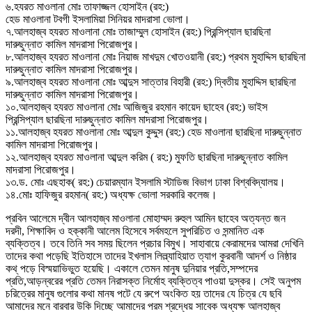
৬.হযরত মাওলানা মোঃ তাফাজ্জল হোসাইন (রহ:)
হেড মাওলানা টবগী ইসলামিয়া সিনিয়র মাদরাসা ভোলা।
৭.আলহাজ্ব হযরত মাওলানা মোঃ তাজাম্মুল হোসাইন (রহ:) প্রিন্সিপ্যাল ছারছিনা
দারুছুন্নাত কামিল মাদরাসা পিরোজপুর।
৮.আলহাজ্ব হযরত মাওলানা মোঃ নিয়াজ মাখদুম খোতওয়ানী (রহ:) প্রথম মুহাদ্দিস ছারছিনা
দারুছুন্নাত কামিল মাদরাসা পিরোজপুর।
৯.আলহাজ্ব হযরত মাওলানা মোঃ আব্দুস সাত্তার বিহারী (রহ:) দ্বিতীয় মুহাদ্দিস ছারছিনা
দারুছুন্নাত কামিল মাদরাসা পিরোজপুর।
১০.আলহাজ্ব হযরত মাওলানা মোঃ আজিজুর রহমান কায়েদ ছাহেব (রহ:) ভাইস
প্রিন্সিপ্যাল ছারছিনা দারুছুন্নাত কামিল মাদরাসা পিরোজপুর।
১১.আলহাজ্ব হযরত মাওলানা মোঃ আব্দুল কুদ্দুস (রহ:) হেড মাওলানা ছারছিনা দারুছুন্নাত
কামিল মাদরাসা পিরোজপুর।
১২.আলহাজ্ব হযরত মাওলানা আব্দুল করিম ( রহ:) মুফতি ছারছিনা দারুছুন্নাত কামিল
মাদরাসা পিরোজপুর।
১৩.ড. মোঃ এছহাক( রহ:) চেয়ারম্যান ইসলামি স্টাডিজ বিভাগ ঢাকা বিশ্ববিদ্যালয়।
১৪.মোঃ হাফিজুর রহমান( রহ:) অধ্যক্ষ ভোলা সরকারি কলেজ।
প্রবিন আলেমে দ্বীন আলহাজ্ব মাওলানা মোহাম্মদ রুহুল আমিন ছাহেব অত্যন্ত জন
দরদী, শিক্ষাবিদ ও হক্কানী আলেম হিসেবে সর্বমহলে সুপরিচিত ও সন্মানিত এক
ব্যক্তিত্ব। তবে তিনি সব সময় ছিলেন প্রচার বিমুখ। সাহাবায়ে কেরামদের আমরা দেখিনি
তাদের কথা পড়েছি ইতিহাসে তাদের ইখলাস লিল্ল্যাহিয়াত ত্যাগ কুরবানী আদর্শ ও নিষ্ঠার
কথ্ পড়ে বিস্ময়াভিভুত হয়েছি। একালে তেমন মানুষ দুনিয়ার প্রতি,সম্পদের
প্রতি,আড়ন্বরের প্রতি তেমন নিরাসক্ত নির্মোহ ব্যক্তিত্ব পাওয়া দুস্কর। সেই অনুপম
চরিত্রের মানুষ গুলোর কথা মানষ পটে যে রুপে অংকিত হয় তাদের যে চিত্র যে ছবি
আমাদের মনে বারবার উকি দিচ্ছে আমাদের পরম শ্রদ্ধেয় সাবেক অধ্যক্ষ আলহাজ্ব