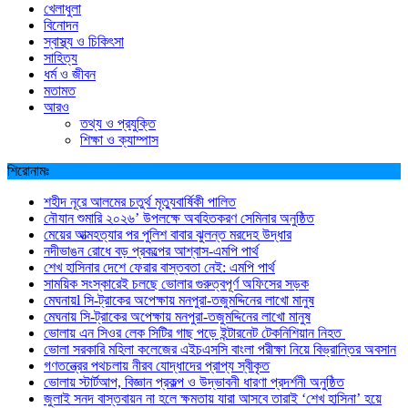
খেলাধুলা
বিনোদন
স্বাস্থ্য ও চিকিৎসা
সাহিত্য
ধর্ম ও জীবন
মতামত
আরও
তথ্য ও প্রযুক্তি
শিক্ষা ও ক্যাম্পাস
শিরোনামঃ
শহীদ নূরে আলমের চতুর্থ মৃত্যুবার্ষিকী পালিত
নৌযান শুমারি ২০২৬’ উপলক্ষে অবহিতকরণ সেমিনার অনুষ্ঠিত
মেয়ের আত্মহত্যার পর পুলিশ বাবার ঝুলন্ত মরদেহ উদ্ধার
নদীভাঙন রোধে বড় প্রকল্পের আশ্বাস-এমপি পার্থ
শেখ হাসিনার দেশে ফেরার বাস্তবতা নেই: এমপি পার্থ
সাময়িক সংস্কারেই চলছে ভোলার গুরুত্বপূর্ণ অফিসের সড়ক
মেঘনায়l সি-ট্রাকের অপেক্ষায় মনপুরা-তজুমদ্দিনের লাখো মানুষ
মেঘনায় সি-ট্রাকের অপেক্ষায় মনপুরা-তজুমদ্দিনের লাখো মানুষ
ভোলায় এন সিওর লেক সিটির গাছ পড়ে ইন্টারনেট টেকনিশিয়ান নিহত
ভোলা সরকারি মহিলা কলেজের এইচএসসি বাংলা পরীক্ষা নিয়ে বিভ্রান্তির অবসান
গণতন্ত্রের পথচলায় নীরব যোদ্ধাদের প্রাপ্য স্বীকৃত
ভোলায় স্টার্টআপ, বিজ্ঞান প্রকল্প ও উদ্ভাবনী ধারণা প্রদর্শনী অনুষ্ঠিত
জুলাই সনদ বাস্তবায়ন না হলে ক্ষমতায় যারা আসবে তারাই ‘শেখ হাসিনা’ হয়ে