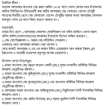
বৈবাহিক জীবন :
অধ্যক্ষ আলহাজ্ব মাওলানা মোঃ রুহুল আমিন ১৯৭৪ সালে ভোলা জেলার সদর উপজেলায়
কাচিয়া ইউনিয়নের ঐতিহ্যবাহী বাঘা বাড়ীর আলহাজ্ব মোঃ বেলায়েত হোসেন চৌধুরী
সাহেবের দ্বিতীয় ছেলে মোঃ মোশারেফ হোসেন চৌধুরীর প্রথমা কন্যা আলহাজ্ব মোসাম্মদ
মাকসুদা বেগম এর সাথে বিবাহ বন্ধনে আবদ্ধ হন।
সন্তানাদি:
তাহার তিন ছেলে ১.আলহাজ্ব মোহাম্মদ মোবাশ্বিরুল হক নাঈম বর্তমানে ভোলা দারুল
হাদিস কামিল (স্নাতকোত্তর) মাদরাসার উপাধ্যক্ষ হিসেবে কর্মরত রয়েছেন।
২.মোঃ মোর্শেদুজ্জামান ৩. মরহুম মোঃ মহিউদ্দিন ফোরকান।
একমাত্র মেয়ে আলহাজ্ব কামরুন নেছা খালেদা ও
মেয়ে জামাই আলহাজ্ব এ এম এম কামাল উদ্দিন চেয়ারম্যান আল বারাকা ট্রুরস এন্ড
ট্রাভেলস ও সহকারী অধ্যাপক রসুলপুর কলেজ চরফ্যাশন।
উল্লেখ যোগ্য উস্তাদবৃন্দ:
১.হযরত মাওলানা মোঃ আব্দুল মান্নান বেঙ্গলী (রহ:) সুপার তৎকালীন হামিদিয়া সিনিয়র
মাদরাসা মেহেন্দীগঞ্জ বরিশাল।
২.হযরত মাওলানা মোঃ মুজিবুল্লাহ (রহ:) সুপার তৎকালীন হামিদিয়া সিনিয়র মাদরাসা
মেহেন্দীগঞ্জ বরিশাল।
৩.হযরত মাওলানা মোঃ কুদরতুল্লাহ (রহ:) হেড মাওলানা হামিদিয়া সিনিয়র মাদরাসা
মেহেন্দীগঞ্জ বরিশাল।
৪.আলহাজ্ব হযরত মাওলানা মোঃ আজিজুল্লাহ (রহ:) প্রিন্সিপ্যাল টবগী ইসলামিয়া সিনিয়র
মাদরাসা ভোলা।
৫.হযরত মাওলানা মোঃ আমিন উল্লাহ( রহ:) প্রথম মুহাদ্দিস টবগী ইসলামিয়া সিনিয়র
মাদরাসা ভোলা।