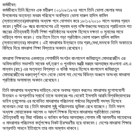
কর্মজীবন:
কর্মজীবনে তিনি ছিলেন এক মহীরুপ।০১/০৮/১৯৭৪ সালে তিনি ভোলা জেলার সদর
উপজেলার অত্যন্ত মনরম পরিবেশে অবস্থিত ভোলা দারুল হাদিস কামিল
(স্নাতকোত্তর)মাদরাসায় অধ্যক্ষ পদে যোগদান করে ১৮/১২/২০১০ সালে অবসর গ্রহন
করেন।সুদীর্ঘ ৩৮ বছর বাংলাদেশের এই স্বনাম ধন্য দক্ষিণাঞ্চলের সবচেয়ে প্রাচিনতম শত
বছরের ঐতিহ্যবাহী দ্বিনী শিক্ষা প্রতিষ্ঠানের অধ্যক্ষ হিসেবে দক্ষতা ও সুনামের সাথে
দায়িত্ব পালন করেন। তার তিলে তিলে গড়া প্রতিষ্ঠান ভোলা দারুল হাদিস কামিল
(স্নাতকোত্তর) মাদরাসা। এই মাদরাসার উন্নয়নে তার শ্রম,মেধা,মননকে তিনি অকাতরে
বিলিয়ে দিয়ে মাদরাসা শিক্ষা বিস্তারে অবদান রেখেছেন।
মাদরাসা শিক্ষকদের একমাত্র পেশাজীবি সংগঠন বাংলাদেশ জমিয়াতুল মোদাররেছীন এর
অবিসংবাদিত সভাপতি সাবেক ধর্ম,ত্রাণ ও পুনর্বাসন মন্ত্রী মরহুম আলহাজ্ব মাওলানা এম.এ
মান্নান (রহ:) এর অত্যন্ত বিশ্বস্ত ও ঘনিষ্ঠ সহচর হিসেবে বাংলাদেশ জমিয়াতুল
মোদাররেছীনের গুরুত্বপূর্ণ পদে থেকে ভোলা সহ দেশের বিভিন্ন অঞ্চলে অসংখ্য মাদরাসা
প্রতিষ্ঠায় অসামান্য অবদান রেখেছেন।
তিনি মাদরাসার অধ্যক্ষের দায়িত্ব থেকে অবসর গ্রহন করলেও মাদরাসার যুগোপযোগী
উন্নয়ন ও অগ্রগতির স্বার্থে তাকে অবসরের পর থেকেই ইসলামি আরবি বিশ্ববিদ্যালয়ের
ভাইস চ্যান্সেলর এর মনোনিত মাদরাসার পরিচালনা পর্ষদের বিদ্যুসাহী সদস্য হিসেবে
মনোনয়ন দেয়া হয়।তিনি মাদরাসা সুষ্ঠু পরিচালনায় ভূমিকা রেখে যাচ্ছেন। তিনি সফল
অধ্যক্ষ মোহাক্কেক আলেম ও আদর্শ শিক্ষক হিসেবে মাদরাসার প্রতিষ্ঠাতা ভোলার
ঐতিহ্যবাহী বড় মিয়া পরিবার ও বর্তমান কর্ণধার আলহাজ্ব গোলাম নবী আলমগীর সাহেবদের
ও মাদরাসার পরিচালনা কর্তৃপক্ষের নিকট চিরস্মরণীয় হয়ে থাকবেন। দেশের মাদরাসা শিক্ষার
অগ্রগতি সাধনে ইতিহাসে তার নাম অম্লান থাকবে।