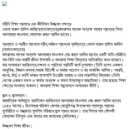
দ্বীনি শিক্ষা প্রসারে এক কীর্তিমান উজ্জ্বল নক্ষত্র
ভোলা দারুল হাদিস কামি(স্নাতকোত্তর)মাদরাসার সাবেক অধ্যক্ষ আমার শ্রদ্ধেয় পিতা
আলহাজ্ব মাওলানা মোহাম্মদ রুহুল আমিন ছাহেব।
প্রখ্যাত ও প্রবীন আলেমে দ্বীন,সর্বজন শ্রদ্ধেয় ব্যক্তিত্ব ভোলা দারুল হাদিস কামিল
(স্নাতকোত্তর)
মাদরাসার সাবেক অধ্যক্ষ আলহাজ্ব মাওলানা মোঃ রুহুল আমিন ছাহেব একটি অতি-পরিচিত
নাম যিনি তার সারাটি জীবন ইসলামি ও মাদরাসা শিক্ষা বিস্তারে অতিবাহিত করে যাচ্ছেন।
যার অসাধারণ ব্যক্তিত্ব,দক্ষতা ও প্রতিভা প্রতিটি কর্মে দৃশ্যমান।তিনি হলেন একজন
আধুনিক, বিজ্ঞান মনস্ক,সমাজ হিতৈষী ও সমাজ সচেতন ও বহু ভাষাবিদ আলিম। আরবি,
বাংলা, উর্দু ও ফার্সি ভাষার পাশাপাশি ইংরেজি ভাষায় ও তার পারদর্শিতা বিদ্যমান।তিনি
দেশের একজন সফল ও সার্থক অধ্যক্ষ ও সফল উস্তাজুল আছাতিজা। তার রয়েছে শিক্ষা
ক্ষেত্রে অনবদ্য অবদান। মাদরাসা শিক্ষা আন্দোলনে অসাধারন কীর্তি।
জন্ম ও জন্মস্থান :
বহুমাত্রিক কর্মকান্ডে খ্যাতিমান ব্যক্তিত্ব আলহাজ্ব মাওলানা মোঃ রুহুল আমিন ছাহেব
১৯৪৫ সালের ১ ডিসেম্বর বরিশাল জেলার মেহেন্দিগঞ্জ উপজেলার শ্যামপুর গ্রামের
সুপরিচিত ও সম্ভ্রান্ত মুসলিম পরিবারে জন্ম গ্রহন করেন। তার পিতার নাম মৌলভী
মোহাম্মদ ইউসুফ এবং মাতার নাম জাহানারা (মল্লিকা)।
উজ্জ্বল শিক্ষা জীবন :