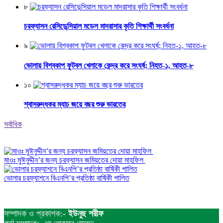
৮
চরফ্যাসন রেসিডেন্সিয়াল মডেল মাদরাসার কৃতি শিক্ষার্থী সংবর্ধনা
৯
ভোলায় বিশ্বকাপ ফুটবল খেলাকে কেন্দ্র করে সংঘর্ষ; নিহত-১, আহত-৮
১০
শ্বাসরুদ্ধকর ম্যাচ জয়ে বছর শুরু ভারতের
সর্বাধিক
মাওঃ মুঈনুদ্দীন’র জন্য চরফ্যাসন জমিয়তের দোয়া মাহফিল
ভোলার চরফ্যাশনে বিএনপি’র প্রতিষ্ঠা বার্ষিকী পালিত
সম্পাদক ও প্রকাশক:-
ইউনুছ শরীফ