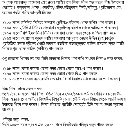
অধ্যক্ষ আলহাজ্ব মাওলানা মোঃ রুহুল আমিন তার শিক্ষা জীবন শুরু করেন নিজ উপজেলা
থেকেই। বাল্যকাল থেকে খোদাভীরু,ধার্মিক,চরিত্রবান,বিনয়ী,সহিষ্ণু, প্রতিভাবান এবং
জ্ঞানের প্রতি গভীর আগ্রহী ছিলেন।
১৯৫৬ সালে হামিদিয়া সিনিয়র মাদরাসা মেন্দীগঞ্জ,বরিশাল থেকে দাখিল পাশ করেন।
১৯৬০ সনে হামিদিয়া সিনিয়র মাদরাসা মেহেন্দীগঞ্জ বরিশাল থেকে আলিম পাশ করেন।
১৯৬২ সালে টবগি ইসলামিয়া সিনিয়র মাদরাসা ভোলা সদর থেকে ফাজিল পাশ করেন।
১৯৬৪ সালে বাংলাদেশ প্রথম কামিল মাদরাসা আল্লামা নেছার উদ্দিন (রহ:)কর্তৃক
প্রতিষ্ঠিত ইলমে দ্বীনের শ্রেষ্ঠ মারকায ছরছিনা দারুচ্ছুন্নাত কামিল মাদরাসা স্বরূপকাঠি
পিরোজপুর থেকে কামিল (হাদীস) পাশ করেন।
শুধু মাদরাসা শিক্ষায় নয় বরং তিনি মাদরাসা শিক্ষার পাশাপাশি সাধারন শিক্ষাও লাভ করেন:
১৯৬৮ সালে ভোলা কলেজ ভোলা সদর ভোলা থেকে আই.এ পাশ করেন।
১৯৭০ সালে ভোলা কলেজ ভোলা সদর ভোলা থেকে বি.এ পাশ করেন।
১৯৮১ সালে প্রাচ্যের অক্সফোর্ডখ্যাত ঢাকা বিশ্ববিদ্যালয় থেকে এম. এ পাশ করেন।
উচ্চ শিক্ষা লাভে মক্কাগমন:
৩১/৮/১৯৮৮ সালে তিনি শিক্ষা বৃত্তি নিয়ে ২২/০২/১৯৮৯ পর্যন্ত সৌদি সরকারের উচ্চ
শিক্ষা মন্ত্রণালয়ের অধীনে কিংসউদ বিশ্ববিদ্যালয়, সৌদি আরব রিয়াদ থেকে আরবি ভাষায়
উচ্চতর শিক্ষা লাভ করেন। শিক্ষা জীবনের প্রতিটি ক্ষেত্রেই তিনি আপন মেধার স্বাক্ষর
রাখেন।
পবিত্র হজ্ব পালন:
তিনি ১৯৮৮ সালে প্রথম এবং ২০১০ সালে দ্বিতীয়বার পবিত্র হজ্ব পালন করেন।