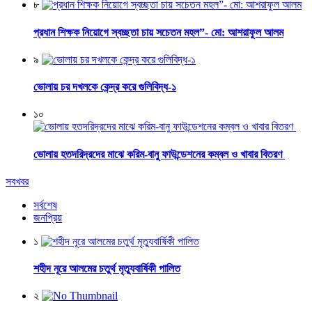
৮
প্রধান শিক্ষক নিয়োগে স্বচ্ছতা চায় সচেতন মহল”- মো: আশরাফুল আলম
৯
ভোলায় চর দখলকে কেন্দ্র করে গুলিবিদ্ধ-১
১০
ভোলায় হতদরিদ্রদের মাঝে করিম-বানু ফাউন্ডেশনের কম্বল ও খাবার বিতরণ
সবখবর
সর্বশেষ
জনপ্রিয়
১
শহীদ নূরে আলমের চতুর্থ মৃত্যুবার্ষিকী পালিত
২