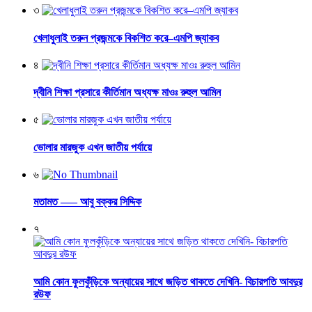
৩
খেলাধুলাই তরুন প্রজন্মকে বিকশিত করে–এমপি জ্যাকব
৪
দ্বীনি শিক্ষা প্রসারে কীর্তিমান অধ্যক্ষ মাওঃ রুহুল আমিন
৫
ভোলার মারজুক এখন জাতীয় পর্যায়ে
৬
মতামত —– আবু বক্কর সিদ্দিক
৭
আমি কোন ফুলকুঁড়িকে অন্যায়ের সাথে জড়িত থাকতে দেখিনি- বিচারপতি আবদুর
রউফ