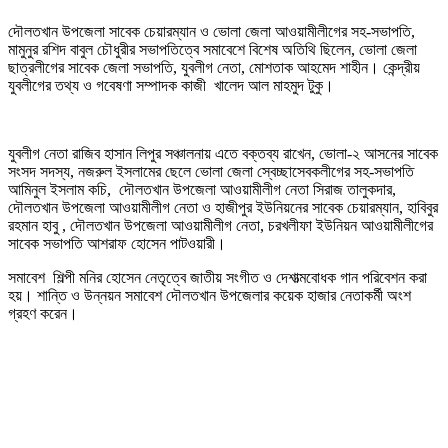
দৌলতখান উপজেলা সাবেক চেয়ারম্যান ও ভোলা জেলা আওয়ামীলীগের সহ-সভাপতি,
মামুনুর রশিদ বাবুল চৌধুরীর সভাপতিত্বে সমাবেশে বিশেষ অতিথি ছিলেন, ভোলা জেলা
ছাত্রলীগের সাবেক জেলা সভাপতি, যুবলীগ নেতা, মোশতাক আহমেদ শাহীন। কেন্দ্রীয়
যুবলীগের তথ্য ও গবেষণা সম্পাদক কাজী খালেদ আল মাহমুদ টুকু।
যুবলীগ নেতা রাজিব হাসান লিপুর সঞ্চালনায় এতে বক্তব্য রাখেন, ভোলা-২ আসনের সাবেক
সংসদ সদস্য, নজরুল ইসলামের ছেলে ভোলা জেলা স্বেচ্ছাসেবকলীগের সহ-সভাপতি
আমিনুল ইসলাম কচি, দৌলতখান উপজেলা আওয়ামীলীগ নেতা সিরাজ তালুকদার,
দৌলতখান উপজেলা আওয়ামীলীগ নেতা ও হাজীপুর ইউনিয়নের সাবেক চেয়ারম্যান, হাবিবুর
রহমান হাবু , দৌলতখান উপজেলা আওয়ামীলীগ নেতা, চরখলীফা ইউনিয়ন আওয়ামীলীগের
সাবেক সভাপতি আশরাফ হোসেন পাটওয়ারী।
সমাবেশ শিল্পী মনির হোসেন নেতৃত্বে জাতীয় সংগীত ও দেশাত্মবোধক গান পরিবেশন করা
হয়। শান্তি ও উন্নয়ন সমাবেশ দৌলতখান উপজেলার কয়েক হাজার নেতাকর্মী অংশ
গ্রহণ করেন।