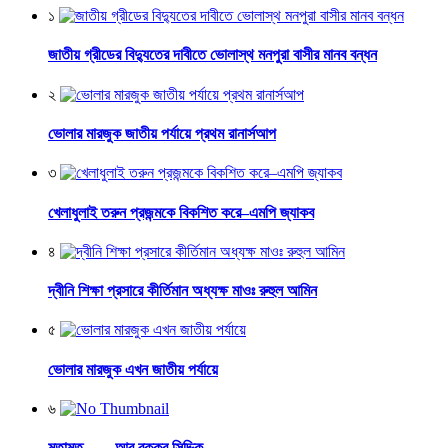
১
জাতীয় গ্রীডের বিদ্যুতের দাবীতে ভোলাস্থ মনপুরা বাসীর মানব বন্ধন
২
ভোলার মারজুক জাতীয় পর্যায়ে প্রথম রানার্সআপ
৩
খেলাধুলাই তরুন প্রজন্মকে বিকশিত করে–এমপি জ্যাকব
৪
দ্বীনি শিক্ষা প্রসারে কীর্তিমান অধ্যক্ষ মাওঃ রুহুল আমিন
৫
ভোলার মারজুক এখন জাতীয় পর্যায়ে
৬
মতামত —– আবু বক্কর সিদ্দিক