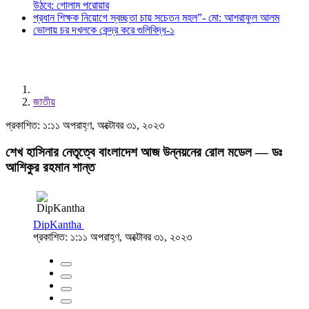
উঠবে: গোলাম পরোয়ার
প্রধান শিক্ষক নিয়োগে স্বচ্ছতা চায় সচেতন মহল”- মো: আশরাফুল আলম
ভোলায় চর দখলকে কেন্দ্র করে গুলিবিদ্ধ-১
জাতীয়
প্রকাশিত: ১:১১ অপরাহ্ণ, অক্টোবর ৩১, ২০২৩
শেখ হাসিনার নেতৃত্বে বাংলাদেশ আজ উন্নয়নের রোল মডেল — ডঃ
আশিকুর রহমান শান্ত
DipKantha
প্রকাশিত: ১:১১ অপরাহ্ণ, অক্টোবর ৩১, ২০২৩