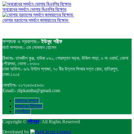
অবরোধের সমর্থনে ভোলায় বিএনপির বিক্ষোভ
ভোলায় হরতালের সমর্থনে জামায়াতের বিক্ষোভ
সম্পাদক ও প্রকাশক:-
ইউনুছ শরীফ
বার্তা সম্পাদক:- এম লোকমান হোসেন
ঠিকানাঃ- তানজীল কুঞ্জ, হাউজ ৮৯১, গোরস্তান সড়ক, উকিল পাড়া, ৩ নং ওয়ার্ড, ভোলা
পৌরসভা, ভোলা - ৮৩০০
ঢাকা অফিস:- ৬/৯ ইস্টান প্লাজা, ৭০ বীর উত্তম সিআর দত্ত রোড, হাতিরপুল,
ঢাকা-১২০৫
মোবাইলঃ- ০১৭১৬৩০৫৯৩০
Email:- dipkantha@gmail.com
আমাদের সম্পর্কে
ব্যবহারের নীতিমালা
গোপনীয়তা
Copyright ©
দ্বীপকন্ঠ
. All Rights Reserved
Developed by