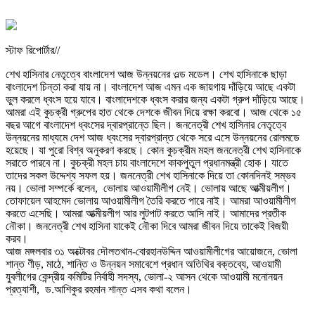
স্টাফ রিপোর্টার//
শেখ হাসিনার নেতৃত্বে বাংলাদেশ আজ উন্নয়নের ওল্ড মডেল। শেখ হাসিনাকে ছাড়া
বাংলাদেশ চিন্তা করা যায় না। বাংলাদেশ আজ এমন এক জায়গায় দাঁড়িয়ে আছে একটা
ভুল করলে ধ্বংস হয়ে যাবে। বাংলাদেশকে ধ্বংস করার জন্য একটা গ্রুপ দাঁড়িয়ে আছে।
আমরা এই কুচক্রী গ্রুপের হাত থেকে দেশকে জীবন দিয়ে রক্ষা করবো। আজ থেকে ১৫
বছর আগে বাংলাদেশ ধ্বংসের দ্বারপ্রান্তে ছিল। জননেত্রী শেখ হাসিনার নেতৃত্বে
উন্নয়নের মাধ্যমে দেশ আজ ধ্বংসের দ্বারপ্রান্ত থেকে সরে এসে উন্নয়নের রোলমডে
হয়েছে। যা পুরো বিশ্ব অনুকরণ করছে। কোন কুচক্রীম মহল জননেত্রী শেখ হাসিনাকে
সরাতে পারবে না। কুচক্রী মহল চায় বাংলাদেশে কাকপুতুল প্রধানমন্ত্রী হোক। যাতে
তাদের সকল উদ্দেশ্য সফল হয়। জননেত্রী শেখ হাসিনাকে দিয়ে তা কোনদিনই সম্ভব
নয়। ভোলা সম্পর্কে বলেন, ভোলায় আওয়ামীলীগ নেই। ভোলায় আছে আত্মীয়লীগ।
তোফায়েল আহমেদ ভোলায় আওয়ামীলীগ তৈরি করতে পারে নাই। আমরা আওয়ামীলীগ
করতে এসেছি। আমরা আত্মীয়লীগ আর লুটপাট করতে আসি নাই। আমাদের প্রতীক
নৌকা। জননেত্রী শেখ হাসিনা যাকেই নৌকা দিবে আমরা জীবন দিয়ে তাকেই বিজয়ী
করব।
আজ মঙ্গলবার ৩১ অক্টোবর দৌলতখান-বোরহানউদ্দিন আওয়ামীলীগের আয়োজনে, ভোলা
শান্ত ণীড়, মাঠে, শান্তি ও উন্নয়ন সমাবেশে প্রধান অতিথির বক্তব্যে, আওয়ামী
যুবলীগের কেন্দ্রীয় কমিটির নির্বাহী সদস্য, ভোলা-২ আসন থেকে আওয়ামী মনোনয়ন
প্রত্যাশী, ড.আশিকুর রহমান শান্ত এসব কথা বলেন।