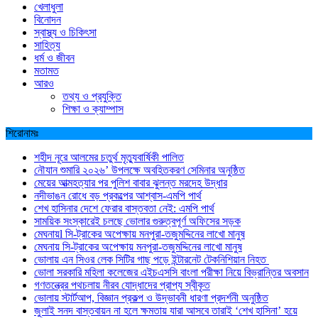
খেলাধুলা
বিনোদন
স্বাস্থ্য ও চিকিৎসা
সাহিত্য
ধর্ম ও জীবন
মতামত
আরও
তথ্য ও প্রযুক্তি
শিক্ষা ও ক্যাম্পাস
শিরোনামঃ
শহীদ নূরে আলমের চতুর্থ মৃত্যুবার্ষিকী পালিত
নৌযান শুমারি ২০২৬’ উপলক্ষে অবহিতকরণ সেমিনার অনুষ্ঠিত
মেয়ের আত্মহত্যার পর পুলিশ বাবার ঝুলন্ত মরদেহ উদ্ধার
নদীভাঙন রোধে বড় প্রকল্পের আশ্বাস-এমপি পার্থ
শেখ হাসিনার দেশে ফেরার বাস্তবতা নেই: এমপি পার্থ
সাময়িক সংস্কারেই চলছে ভোলার গুরুত্বপূর্ণ অফিসের সড়ক
মেঘনায়l সি-ট্রাকের অপেক্ষায় মনপুরা-তজুমদ্দিনের লাখো মানুষ
মেঘনায় সি-ট্রাকের অপেক্ষায় মনপুরা-তজুমদ্দিনের লাখো মানুষ
ভোলায় এন সিওর লেক সিটির গাছ পড়ে ইন্টারনেট টেকনিশিয়ান নিহত
ভোলা সরকারি মহিলা কলেজের এইচএসসি বাংলা পরীক্ষা নিয়ে বিভ্রান্তির অবসান
গণতন্ত্রের পথচলায় নীরব যোদ্ধাদের প্রাপ্য স্বীকৃত
ভোলায় স্টার্টআপ, বিজ্ঞান প্রকল্প ও উদ্ভাবনী ধারণা প্রদর্শনী অনুষ্ঠিত
জুলাই সনদ বাস্তবায়ন না হলে ক্ষমতায় যারা আসবে তারাই ‘শেখ হাসিনা’ হয়ে