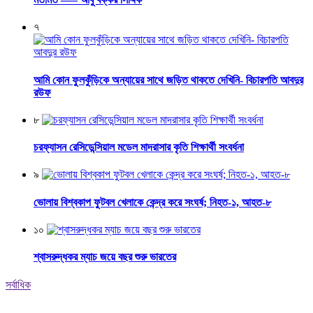
৭
আমি কোন ফুলকুঁড়িকে অন্যায়ের সাথে জড়িত থাকতে দেখিনি- বিচারপতি আবদুর
রউফ
৮
চরফ্যাসন রেসিডেন্সিয়াল মডেল মাদরাসার কৃতি শিক্ষার্থী সংবর্ধনা
৯
ভোলায় বিশ্বকাপ ফুটবল খেলাকে কেন্দ্র করে সংঘর্ষ; নিহত-১, আহত-৮
১০
শ্বাসরুদ্ধকর ম্যাচ জয়ে বছর শুরু ভারতের
সর্বাধিক