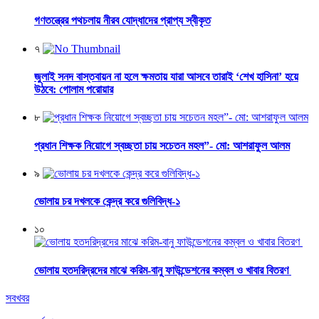
গণতন্ত্রের পথচলায় নীরব যোদ্ধাদের প্রাপ্য স্বীকৃত
৭
জুলাই সনদ বাস্তবায়ন না হলে ক্ষমতায় যারা আসবে তারাই ‘শেখ হাসিনা’ হয়ে
উঠবে: গোলাম পরোয়ার
৮
প্রধান শিক্ষক নিয়োগে স্বচ্ছতা চায় সচেতন মহল”- মো: আশরাফুল আলম
৯
ভোলায় চর দখলকে কেন্দ্র করে গুলিবিদ্ধ-১
১০
ভোলায় হতদরিদ্রদের মাঝে করিম-বানু ফাউন্ডেশনের কম্বল ও খাবার বিতরণ
সবখবর