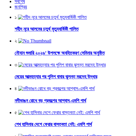
সর্বশেষ
জনপ্রিয়
১
শহীদ নূরে আলমের চতুর্থ মৃত্যুবার্ষিকী পালিত
২
নৌযান শুমারি ২০২৬’ উপলক্ষে অবহিতকরণ সেমিনার অনুষ্ঠিত
৩
মেয়ের আত্মহত্যার পর পুলিশ বাবার ঝুলন্ত মরদেহ উদ্ধার
৪
নদীভাঙন রোধে বড় প্রকল্পের আশ্বাস-এমপি পার্থ
৫
শেখ হাসিনার দেশে ফেরার বাস্তবতা নেই: এমপি পার্থ