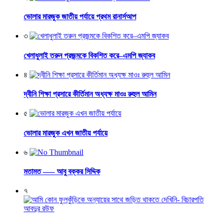
ভোলার মারজুক জাতীয় পর্যায়ে প্রথম রানার্সআপ
৩
খেলাধুলাই তরুন প্রজন্মকে বিকশিত করে–এমপি জ্যাকব
৪
দ্বীনি শিক্ষা প্রসারে কীর্তিমান অধ্যক্ষ মাওঃ রুহুল আমিন
৫
ভোলার মারজুক এখন জাতীয় পর্যায়ে
৬
মতামত —– আবু বক্কর সিদ্দিক
৭