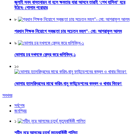
জুলাই সনদ বাস্তবায়ন না হলে ক্ষমতায় যারা আসবে তারাই ‘শেখ হাসিনা’ হয়ে
উঠবে: গোলাম পরোয়ার
৮
প্রধান শিক্ষক নিয়োগে স্বচ্ছতা চায় সচেতন মহল”- মো: আশরাফুল আলম
৯
ভোলায় চর দখলকে কেন্দ্র করে গুলিবিদ্ধ-১
১০
ভোলায় হতদরিদ্রদের মাঝে করিম-বানু ফাউন্ডেশনের কম্বল ও খাবার বিতরণ
সবখবর
সর্বশেষ
জনপ্রিয়
১
শহীদ নূরে আলমের চতুর্থ মৃত্যুবার্ষিকী পালিত