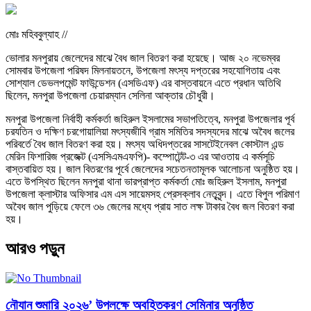
মোঃ মহিববুল্যাহ //
ভোলার মনপুরায় জেলেদের মাঝে বৈধ জাল বিতরণ করা হয়েছে। আজ ২০ নভেম্বর
সোমবার উপজেলা পরিষদ মিলনায়তনে, উপজেলা মৎস্য দপ্তরের সহযোগিতায় এবং
সোশ্যাল ডেভলপমেন্ট ফাউন্ডেশন (এসডিএফ) এর বাস্তবায়নে এতে প্রধান অতিথি
ছিলেন, মনপুরা উপজেলা চেয়ারম্যান সেলিনা আক্তার চৌধুরী।
মনপুরা উপজেলা নির্বাহী কর্মকর্তা জহিরুল ইসলামের সভাপতিত্বে, মনপুরা উপজেলার পূর্ব
চরযতিন ও দক্ষিণ চরগোয়ালিয়া মৎস্যজীবি গ্রাম সমিতির সদস্যদের মাঝে অবৈধ জলের
পরিবর্তে বৈধ জাল বিতরণ করা হয়। মৎস্য অধিদপ্তরের সাসটেইনেবল কোস্টাল এন্ড
মেরিন ফিশারিজ প্রজেক্ট (এসসিএমএফপি)- কম্পোটেন্ট-৩ এর আওতায় এ কর্মসূচি
বাস্তবায়িত হয়। জাল বিতরণের পূর্বে জেলেদের সচেতনতামূলক আলোচনা অনুষ্ঠিত হয়।
এতে উপস্থিত ছিলেন মনপুরা থানা ভারপ্রাপ্ত কর্মকর্তা মোঃ জহিরুল ইসলাম, মনপুরা
উপজেলা ক্লাস্টার অফিসার এম এস সায়েমসহ প্রেসক্লাব নেতৃবৃন্দ। এতে বিপুল পরিমাণ
অবৈধ জাল পুড়িয়ে ফেলে ৩৬‌ জেলের মধ্যে প্রায় সাত লক্ষ টাকার বৈধ জল বিতরণ করা
হয়।
আরও পড়ুন
নৌযান শুমারি ২০২৬’ উপলক্ষে অবহিতকরণ সেমিনার অনুষ্ঠিত