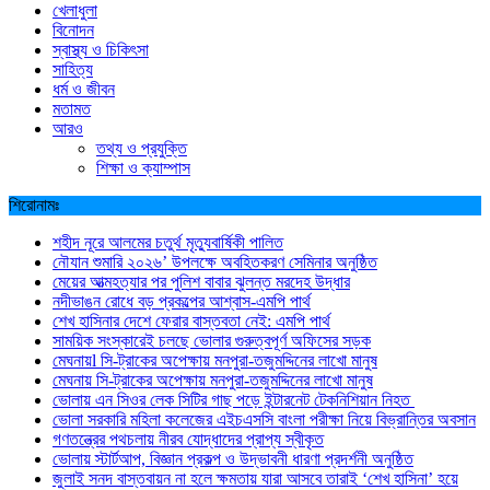
খেলাধুলা
বিনোদন
স্বাস্থ্য ও চিকিৎসা
সাহিত্য
ধর্ম ও জীবন
মতামত
আরও
তথ্য ও প্রযুক্তি
শিক্ষা ও ক্যাম্পাস
শিরোনামঃ
শহীদ নূরে আলমের চতুর্থ মৃত্যুবার্ষিকী পালিত
নৌযান শুমারি ২০২৬’ উপলক্ষে অবহিতকরণ সেমিনার অনুষ্ঠিত
মেয়ের আত্মহত্যার পর পুলিশ বাবার ঝুলন্ত মরদেহ উদ্ধার
নদীভাঙন রোধে বড় প্রকল্পের আশ্বাস-এমপি পার্থ
শেখ হাসিনার দেশে ফেরার বাস্তবতা নেই: এমপি পার্থ
সাময়িক সংস্কারেই চলছে ভোলার গুরুত্বপূর্ণ অফিসের সড়ক
মেঘনায়l সি-ট্রাকের অপেক্ষায় মনপুরা-তজুমদ্দিনের লাখো মানুষ
মেঘনায় সি-ট্রাকের অপেক্ষায় মনপুরা-তজুমদ্দিনের লাখো মানুষ
ভোলায় এন সিওর লেক সিটির গাছ পড়ে ইন্টারনেট টেকনিশিয়ান নিহত
ভোলা সরকারি মহিলা কলেজের এইচএসসি বাংলা পরীক্ষা নিয়ে বিভ্রান্তির অবসান
গণতন্ত্রের পথচলায় নীরব যোদ্ধাদের প্রাপ্য স্বীকৃত
ভোলায় স্টার্টআপ, বিজ্ঞান প্রকল্প ও উদ্ভাবনী ধারণা প্রদর্শনী অনুষ্ঠিত
জুলাই সনদ বাস্তবায়ন না হলে ক্ষমতায় যারা আসবে তারাই ‘শেখ হাসিনা’ হয়ে