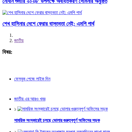
নৌযান শুমারি ২০২৬’ উপলক্ষে অবহিতকরণ সেমিনার অনুষ্ঠিত
শেখ হাসিনার দেশে ফেরার বাস্তবতা নেই: এমপি পার্থ
জাতীয়
বিষয়:
ফেসবুক পেজে লাইক দিন
জাতীয় এর আরও খবর
১
সাময়িক সংস্কারেই চলছে ভোলার গুরুত্বপূর্ণ অফিসের সড়ক
২