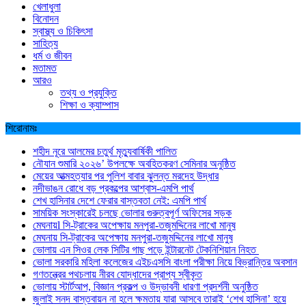
খেলাধুলা
বিনোদন
স্বাস্থ্য ও চিকিৎসা
সাহিত্য
ধর্ম ও জীবন
মতামত
আরও
তথ্য ও প্রযুক্তি
শিক্ষা ও ক্যাম্পাস
শিরোনামঃ
শহীদ নূরে আলমের চতুর্থ মৃত্যুবার্ষিকী পালিত
নৌযান শুমারি ২০২৬’ উপলক্ষে অবহিতকরণ সেমিনার অনুষ্ঠিত
মেয়ের আত্মহত্যার পর পুলিশ বাবার ঝুলন্ত মরদেহ উদ্ধার
নদীভাঙন রোধে বড় প্রকল্পের আশ্বাস-এমপি পার্থ
শেখ হাসিনার দেশে ফেরার বাস্তবতা নেই: এমপি পার্থ
সাময়িক সংস্কারেই চলছে ভোলার গুরুত্বপূর্ণ অফিসের সড়ক
মেঘনায়l সি-ট্রাকের অপেক্ষায় মনপুরা-তজুমদ্দিনের লাখো মানুষ
মেঘনায় সি-ট্রাকের অপেক্ষায় মনপুরা-তজুমদ্দিনের লাখো মানুষ
ভোলায় এন সিওর লেক সিটির গাছ পড়ে ইন্টারনেট টেকনিশিয়ান নিহত
ভোলা সরকারি মহিলা কলেজের এইচএসসি বাংলা পরীক্ষা নিয়ে বিভ্রান্তির অবসান
গণতন্ত্রের পথচলায় নীরব যোদ্ধাদের প্রাপ্য স্বীকৃত
ভোলায় স্টার্টআপ, বিজ্ঞান প্রকল্প ও উদ্ভাবনী ধারণা প্রদর্শনী অনুষ্ঠিত
জুলাই সনদ বাস্তবায়ন না হলে ক্ষমতায় যারা আসবে তারাই ‘শেখ হাসিনা’ হয়ে