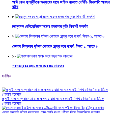
আমি কোন ফুলকুঁড়িকে অন্যায়ের সাথে জড়িত থাকতে দেখিনি- বিচারপতি আবদুর
রউফ
৮
চরফ্যাসন রেসিডেন্সিয়াল মডেল মাদরাসার কৃতি শিক্ষার্থী সংবর্ধনা
৯
ভোলায় বিশ্বকাপ ফুটবল খেলাকে কেন্দ্র করে সংঘর্ষ; নিহত-১, আহত-৮
১০
শ্বাসরুদ্ধকর ম্যাচ জয়ে বছর শুরু ভারতের
সর্বাধিক
জুলাই সনদ বাস্তবায়ন না হলে ক্ষমতায় যারা আসবে তারাই ‘শেখ হাসিনা’ হয়ে উঠবে:
গোলাম পরোয়ার
ভোলা সরকারি মহিলা কলেজের এইচএসসি বাংলা পরীক্ষা নিয়ে বিভ্রান্তির অবসান