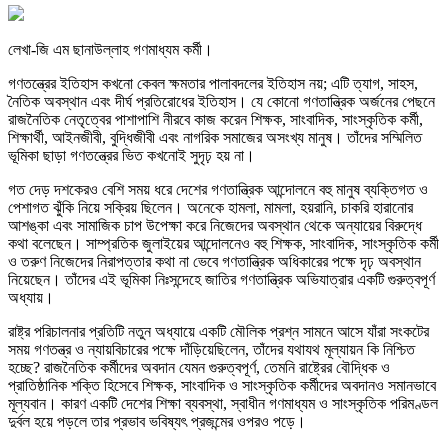
লেখা-জি এম ছানাউল্লাহ গণমাধ্যম কর্মী।
গণতন্ত্রের ইতিহাস কখনো কেবল ক্ষমতার পালাবদলের ইতিহাস নয়; এটি ত্যাগ, সাহস,
নৈতিক অবস্থান এবং দীর্ঘ প্রতিরোধের ইতিহাস। যে কোনো গণতান্ত্রিক অর্জনের পেছনে
রাজনৈতিক নেতৃত্বের পাশাপাশি নীরবে কাজ করেন শিক্ষক, সাংবাদিক, সাংস্কৃতিক কর্মী,
শিক্ষার্থী, আইনজীবী, বুদ্ধিজীবী এবং নাগরিক সমাজের অসংখ্য মানুষ। তাঁদের সম্মিলিত
ভূমিকা ছাড়া গণতন্ত্রের ভিত কখনোই সুদৃঢ় হয় না।
গত দেড় দশকেরও বেশি সময় ধরে দেশের গণতান্ত্রিক আন্দোলনে বহু মানুষ ব্যক্তিগত ও
পেশাগত ঝুঁকি নিয়ে সক্রিয় ছিলেন। অনেকে হামলা, মামলা, হয়রানি, চাকরি হারানোর
আশঙ্কা এবং সামাজিক চাপ উপেক্ষা করে নিজেদের অবস্থান থেকে অন্যায়ের বিরুদ্ধে
কথা বলেছেন। সাম্প্রতিক জুলাইয়ের আন্দোলনেও বহু শিক্ষক, সাংবাদিক, সাংস্কৃতিক কর্মী
ও তরুণ নিজেদের নিরাপত্তার কথা না ভেবে গণতান্ত্রিক অধিকারের পক্ষে দৃঢ় অবস্থান
নিয়েছেন। তাঁদের এই ভূমিকা নিঃসন্দেহে জাতির গণতান্ত্রিক অভিযাত্রার একটি গুরুত্বপূর্ণ
অধ্যায়।
রাষ্ট্র পরিচালনার প্রতিটি নতুন অধ্যায়ে একটি মৌলিক প্রশ্ন সামনে আসে যাঁরা সংকটের
সময় গণতন্ত্র ও ন্যায়বিচারের পক্ষে দাঁড়িয়েছিলেন, তাঁদের যথাযথ মূল্যায়ন কি নিশ্চিত
হচ্ছে? রাজনৈতিক কর্মীদের অবদান যেমন গুরুত্বপূর্ণ, তেমনি রাষ্ট্রের বৌদ্ধিক ও
প্রাতিষ্ঠানিক শক্তি হিসেবে শিক্ষক, সাংবাদিক ও সাংস্কৃতিক কর্মীদের অবদানও সমানভাবে
মূল্যবান। কারণ একটি দেশের শিক্ষা ব্যবস্থা, স্বাধীন গণমাধ্যম ও সাংস্কৃতিক পরিমণ্ডল
দুর্বল হয়ে পড়লে তার প্রভাব ভবিষ্যৎ প্রজন্মের ওপরও পড়ে।