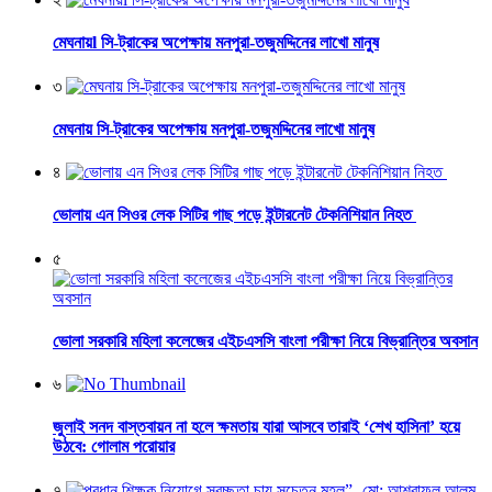
মেঘনায়l সি-ট্রাকের অপেক্ষায় মনপুরা-তজুমদ্দিনের লাখো মানুষ
৩
মেঘনায় সি-ট্রাকের অপেক্ষায় মনপুরা-তজুমদ্দিনের লাখো মানুষ
৪
ভোলায় এন সিওর লেক সিটির গাছ পড়ে ইন্টারনেট টেকনিশিয়ান নিহত
৫
ভোলা সরকারি মহিলা কলেজের এইচএসসি বাংলা পরীক্ষা নিয়ে বিভ্রান্তির অবসান
৬
জুলাই সনদ বাস্তবায়ন না হলে ক্ষমতায় যারা আসবে তারাই ‘শেখ হাসিনা’ হয়ে
উঠবে: গোলাম পরোয়ার
৭