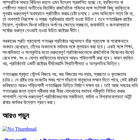
সাম্প্রতিক সময়ে বিভিন্ন মহলে এমন উদ্বেগ প্রকাশিত হচ্ছে যে, ব্যক্তিগত বা
গোষ্ঠীগত স্বার্থে অতীতের বিতর্কিত রাজনৈতিক শক্তির সঙ্গে সংশ্লিষ্ট কিছু ব্যক্তিকে
পুনরায় গুরুত্বপূর্ণ অবস্থানে প্রতিষ্ঠিত করার চেষ্টা চলছে। এসব অভিযোগ সত্য কি না,
তা অবশ্যই নিরপেক্ষ ও স্বচ্ছ প্রক্রিয়ায় যাচাই হওয়া উচিত। তবে গণতান্ত্রিক রাষ্ট্রে
নিয়োগ, পুনর্বাসন কিংবা দায়িত্ব অর্পণের ক্ষেত্রে স্বচ্ছতা, জবাবদিহি ও জনআস্থাকে
সর্বোচ্চ গুরুত্ব দেওয়াই হওয়া উচিত রাষ্ট্রের নীতি।
সরকারের প্রতি প্রত্যাশা গণতন্ত্র প্রতিষ্ঠার আন্দোলনে যাঁরা প্রত্যক্ষ বা পরোক্ষভাবে
অবদান রেখেছেন, তাঁদের অবদানকে মর্যাদার সঙ্গে মূল্যায়ন করা হবে। একই সঙ্গে শিক্ষা,
সাংবাদিকতা ও সংস্কৃতির মতো গুরুত্বপূর্ণ প্রতিষ্ঠানগুলোকে রাজনৈতিক বিবেচনার ঊর্ধ্বে
রেখে দক্ষ, সৎ ও যোগ্য ব্যক্তিদের মাধ্যমে আরও শক্তিশালী করা হবে। কারণ ব্যক্তি
নয়, প্রতিষ্ঠানই একটি রাষ্ট্রের দীর্ঘমেয়াদি স্থিতিশীলতা ও অগ্রগতির ভিত্তি।
গণতন্ত্রের প্রকৃত সৌন্দর্য বিজয়ে নয়, বরং বিজয়ের পর ন্যায়, স্বচ্ছতা ও কৃতজ্ঞতার
চর্চায়। যে রাষ্ট্র তার সংকটের সময় পাশে দাঁড়ানো মানুষদের সম্মান দিতে পারে, সেই রাষ্ট্রই
ভবিষ্যতে আরও শক্তিশালী গণতান্ত্রিক ভিত্তি নির্মাণে সক্ষম হয়। তাই আজ সময়ের দাবি
গণতন্ত্রের জন্য ত্যাগ স্বীকার করা নীরব যোদ্ধাদের যথাযথ স্বীকৃতি নিশ্চিত করার
পাশাপাশি দেশের গুরুত্বপূর্ণ প্রতিষ্ঠানগুলোর স্বাধীনতা, মর্যাদা ও বিশ্বাসযোগ্যতা অটুট
রাখার কার্যকর উদ্যোগ গ্রহণ করা।
আরও পড়ুন