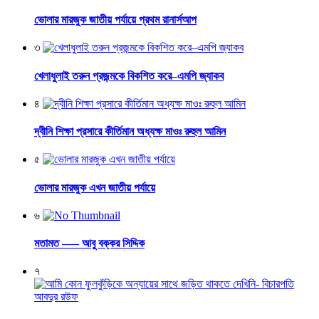
ভোলার মারজুক জাতীয় পর্যায়ে প্রথম রানার্সআপ
৩
খেলাধুলাই তরুন প্রজন্মকে বিকশিত করে–এমপি জ্যাকব
৪
দ্বীনি শিক্ষা প্রসারে কীর্তিমান অধ্যক্ষ মাওঃ রুহুল আমিন
৫
ভোলার মারজুক এখন জাতীয় পর্যায়ে
৬
মতামত —– আবু বক্কর সিদ্দিক
৭