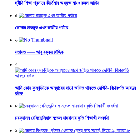
দ্বীনি শিক্ষা প্রসারে কীর্তিমান অধ্যক্ষ মাওঃ রুহুল আমিন
৫
ভোলার মারজুক এখন জাতীয় পর্যায়ে
৬
মতামত —– আবু বক্কর সিদ্দিক
৭
আমি কোন ফুলকুঁড়িকে অন্যায়ের সাথে জড়িত থাকতে দেখিনি- বিচারপতি আবদুর
রউফ
৮
চরফ্যাসন রেসিডেন্সিয়াল মডেল মাদরাসার কৃতি শিক্ষার্থী সংবর্ধনা
৯