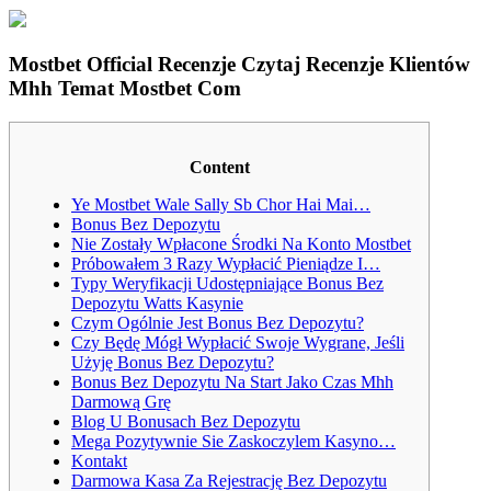
Mostbet Official Recenzje Czytaj Recenzje Klientów
Mhh Temat Mostbet Com
Content
Ye Mostbet Wale Sally Sb Chor Hai Mai…
Bonus Bez Depozytu
Nie Zostały Wpłacone Środki Na Konto Mostbet
Próbowałem 3 Razy Wypłacić Pieniądze I…
Typy Weryfikacji Udostępniające Bonus Bez
Depozytu Watts Kasynie
Czym Ogólnie Jest Bonus Bez Depozytu?
Czy Będę Mógł Wypłacić Swoje Wygrane, Jeśli
Użyję Bonus Bez Depozytu?
Bonus Bez Depozytu Na Start Jako Czas Mhh
Darmową Grę
Blog U Bonusach Bez Depozytu
Mega Pozytywnie Sie Zaskoczylem Kasyno…
Kontakt
Darmowa Kasa Za Rejestrację Bez Depozytu