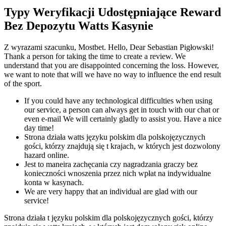
Typy Weryfikacji Udostępniające Reward
Bez Depozytu Watts Kasynie
Z wyrazami szacunku, Mostbet. Hello, Dear Sebastian Pigłowski!
Thank a person for taking the time to create a review. We
understand that you are disappointed concerning the loss. However,
we want to note that will we have no way to influence the end result
of the sport.
If you could have any technological difficulties when using
our service, a person can always get in touch with our chat or
even e-mail We will certainly gladly to assist you. Have a nice
day time!
Strona działa watts języku polskim dla polskojęzycznych
gości, którzy znajdują się t krajach, w których jest dozwolony
hazard online.
Jest to maneira zachęcania czy nagradzania graczy bez
konieczności wnoszenia przez nich wpłat na indywidualne
konta w kasynach.
We are very happy that an individual are glad with our
service!
Strona działa t języku polskim dla polskojęzycznych gości, którzy