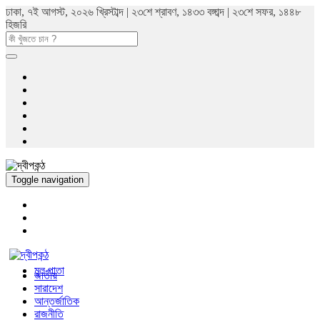
ঢাকা, ৭ই আগস্ট, ২০২৬ খ্রিস্টাব্দ | ২৩শে শ্রাবণ, ১৪৩৩ বঙ্গাব্দ | ২৩শে সফর, ১৪৪৮
হিজরি
Toggle navigation
মুল পাতা
জাতীয়
সারাদেশ
আন্তর্জাতিক
রাজনীতি