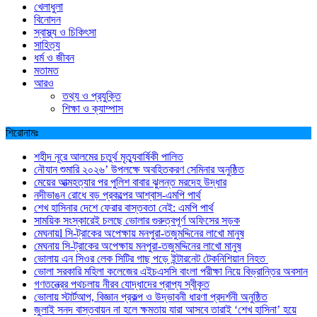
খেলাধুলা
বিনোদন
স্বাস্থ্য ও চিকিৎসা
সাহিত্য
ধর্ম ও জীবন
মতামত
আরও
তথ্য ও প্রযুক্তি
শিক্ষা ও ক্যাম্পাস
শিরোনামঃ
শহীদ নূরে আলমের চতুর্থ মৃত্যুবার্ষিকী পালিত
নৌযান শুমারি ২০২৬’ উপলক্ষে অবহিতকরণ সেমিনার অনুষ্ঠিত
মেয়ের আত্মহত্যার পর পুলিশ বাবার ঝুলন্ত মরদেহ উদ্ধার
নদীভাঙন রোধে বড় প্রকল্পের আশ্বাস-এমপি পার্থ
শেখ হাসিনার দেশে ফেরার বাস্তবতা নেই: এমপি পার্থ
সাময়িক সংস্কারেই চলছে ভোলার গুরুত্বপূর্ণ অফিসের সড়ক
মেঘনায়l সি-ট্রাকের অপেক্ষায় মনপুরা-তজুমদ্দিনের লাখো মানুষ
মেঘনায় সি-ট্রাকের অপেক্ষায় মনপুরা-তজুমদ্দিনের লাখো মানুষ
ভোলায় এন সিওর লেক সিটির গাছ পড়ে ইন্টারনেট টেকনিশিয়ান নিহত
ভোলা সরকারি মহিলা কলেজের এইচএসসি বাংলা পরীক্ষা নিয়ে বিভ্রান্তির অবসান
গণতন্ত্রের পথচলায় নীরব যোদ্ধাদের প্রাপ্য স্বীকৃত
ভোলায় স্টার্টআপ, বিজ্ঞান প্রকল্প ও উদ্ভাবনী ধারণা প্রদর্শনী অনুষ্ঠিত
জুলাই সনদ বাস্তবায়ন না হলে ক্ষমতায় যারা আসবে তারাই ‘শেখ হাসিনা’ হয়ে