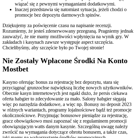
wiązać się z pewnymi wymaganiami dodatkowymi.
Inaczej przedstawia się natomiast sytuacja, jeżeli chodzi o
promocje bez depozytu darmowych spinów.
Dziękujemy za poświęcenie czasu na napisanie recenzji.
Rozumiemy, że jesteś zdenerwowany przegraną. Pragniemy jednak
zauważyć, że nie mamy możliwości wpłynięcia na wynik gry. W
zakładach i kasynach zawsze występuje aspect szczęścia.
Chcielibyśmy, aby szczęście było po Twojej stronie!
Nie Zostały Wpłacone Środki Na Konto
Mostbet
Kasyno oferując bonus za rejestrację bez depozytu, stara się
przyciągnąć grunzochse największą liczbę nowych użytkowników.
Obecnie kasyn internetowych jest ngakl dużo, że persis ciekawa
oferta habgier to zdecydowanie za mało. Salony habgier sięgają
więc po narzędzia dodatkowe, a więc np. Bonusy no deposit 2023
w różnych wariantach, programy lojalnościowe bądź też promocje
okolicznościowe. Przyjmując bonusowe pieniądze za rejestrację,
gracz obowiązkowo musi zapoznać się z regulaminem promocji
obowiązującym watts danym kasynie. Szczególną uwagę należy
zwrócić na wymagania dotyczące obrotu bonusem, a także czas,
jaki mamy na wykorzystanie środków promocyjnych.