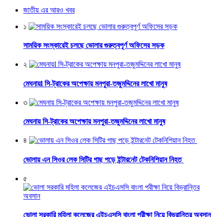
জাতীয় এর আরও খবর
১
সাময়িক সংস্কারেই চলছে ভোলার গুরুত্বপূর্ণ অফিসের সড়ক
২
মেঘনায়l সি-ট্রাকের অপেক্ষায় মনপুরা-তজুমদ্দিনের লাখো মানুষ
৩
মেঘনায় সি-ট্রাকের অপেক্ষায় মনপুরা-তজুমদ্দিনের লাখো মানুষ
৪
ভোলায় এন সিওর লেক সিটির গাছ পড়ে ইন্টারনেট টেকনিশিয়ান নিহত
৫
ভোলা সরকারি মহিলা কলেজের এইচএসসি বাংলা পরীক্ষা নিয়ে বিভ্রান্তির অবসান