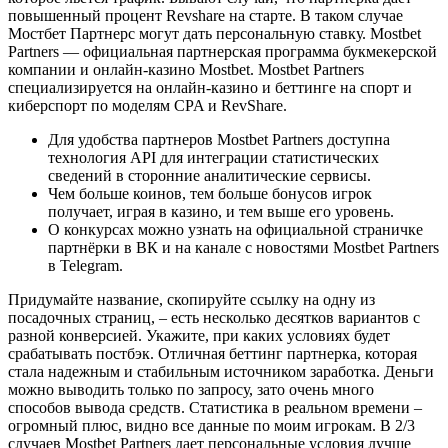
повышенный процент Revshare на старте. В таком случае
Мостбет Партнерс могут дать персональную ставку. Mostbet
Partners — официальная партнерская программа букмекерской
компании и онлайн-казино Mostbet. Mostbet Partners
специализируется на онлайн-казино и беттинге на спорт и
киберспорт по моделям CPA и RevShare.
Для удобства партнеров Mostbet Partners доступна
технология API для интеграции статистических
сведений в сторонние аналитические сервисы.
Чем больше коинов, тем больше бонусов игрок
получает, играя в казино, и тем выше его уровень.
О конкурсах можно узнать на официальной страничке
партнёрки в ВК и на канале с новостями Mostbet Partners
в Telegram.
Придумайте название, скопируйте ссылку на одну из
посадочных страниц, – есть несколько десятков вариантов с
разной конверсией. Укажите, при каких условиях будет
срабатывать постбэк. Отличная беттинг партнерка, которая
стала надежным и стабильным источником заработка. Деньги
можно выводить только по запросу, зато очень много
способов вывода средств. Статистика в реальном времени –
огромный плюс, видно все данные по моим игрокам. В 2/3
случаев Mostbet Partners дает персональные условия лучше