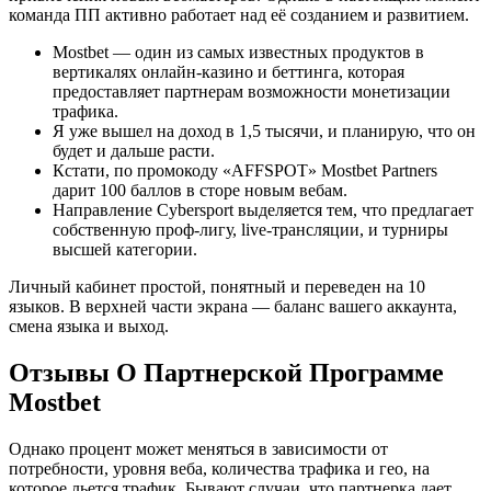
команда ПП активно работает над её созданием и развитием.
Mostbet — один из самых известных продуктов в
вертикалях онлайн-казино и беттинга, которая
предоставляет партнерам возможности монетизации
трафика.
Я уже вышел на доход в 1,5 тысячи, и планирую, что он
будет и дальше расти.
Кстати, по промокоду «AFFSPOT» Mostbet Partners
дарит 100 баллов в сторе новым вебам.
Направление Cybersport выделяется тем, что предлагает
собственную проф-лигу, live-трансляции, и турниры
высшей категории.
Личный кабинет простой, понятный и переведен на 10
языков. В верхней части экрана — баланс вашего аккаунта,
смена языка и выход.
Отзывы О Партнерской Программе
Mostbet
Однако процент может меняться в зависимости от
потребности, уровня веба, количества трафика и гео, на
которое льется трафик. Бывают случаи, что партнерка дает