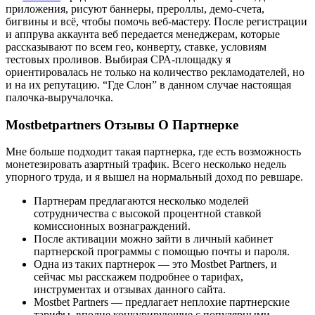
приложения, рисуют баннеры, прероллы, демо-счета,
бигвины и всё, чтобы помочь веб-мастеру. После регистрации
и аппрува аккаунта веб передается менеджерам, которые
рассказывают по всем гео, конверту, ставке, условиям
тестовых проливов. Выбирая СРА-площадку я
ориентировалась не только на количество рекламодателей, но
и на их репутацию. “Где Слон” в данном случае настоящая
палочка-выручалочка.
Mostbetpartners Отзывы О Партнерке
Мне больше подходит такая партнерка, где есть возможность
монетезировать азартный трафик. Всего несколько недель
упорного труда, и я вышел на нормальный доход по ревшаре.
Партнерам предлагаются несколько моделей
сотрудничества с высокой процентной ставкой
комиссионных вознаграждений.
После активации можно зайти в личный кабинет
партнерской программы с помощью почты и пароля.
Одна из таких партнерок — это Mostbet Partners, и
сейчас мы расскажем подробнее о тарифах,
инструментах и отзывах данного сайта.
Mostbet Partners — предлагает неплохие партнерские
тарифы, вполне конкурирующие с популярными