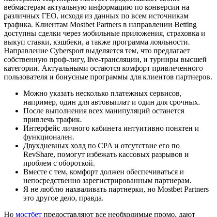
вебмастерам актуальную информацию по конверсии на
различных ГЕО, исходя из данных по всем источникам
трафика. Клиентам Mostbet Partners в направлении Betting
доступны сделки через мобильные приложения, страховка и
выкуп ставки, кэшбеки, а также программа лояльности.
Направление Cybersport выделяется тем, что предлагает
собственную проф-лигу, live-трансляции, и турниры высшей
категории. Актуальными остаются комфорт привлеченного
пользователя и бонусные программы для клиентов партнеров.
Можно указать несколько платежных сервисов,
например, один для автовыплат и один для срочных.
После выполнения всех манипуляций останется
привлечь трафик.
Интерфейс личного кабинета интуитивно понятен и
функционален.
Двухдневных холд по CPA и отсутствие его по
RevShare, помогут избежать кассовых разрывов и
проблем с обороткой.
Вместе с тем, комфорт должен обеспечиваться и
непосредственно зарегистрированным партнерам.
Я не люблю нахваливать партнерки, но Mostbet Partners
это другое дело, правда.
Но
мостбет
предоставляют все необходимые промо, дают