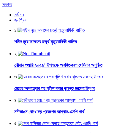
সবখবর
সর্বশেষ
জনপ্রিয়
১
শহীদ নূরে আলমের চতুর্থ মৃত্যুবার্ষিকী পালিত
২
নৌযান শুমারি ২০২৬’ উপলক্ষে অবহিতকরণ সেমিনার অনুষ্ঠিত
৩
মেয়ের আত্মহত্যার পর পুলিশ বাবার ঝুলন্ত মরদেহ উদ্ধার
৪
নদীভাঙন রোধে বড় প্রকল্পের আশ্বাস-এমপি পার্থ
৫