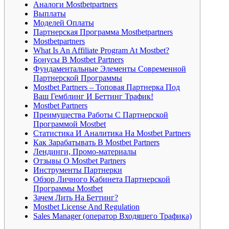
Аналоги Mostbetpartners
Выплаты
Моделей Оплаты
Партнерская Программа Mostbetpartners
Mostbetpartners
What Is An Affiliate Program At Mostbet?
Бонусы В Mostbet Partners
Фундаментальные Элементы Современной
Партнерской Программы
Mostbet Partners – Топовая Партнерка Под
Ваш Гемблинг И Беттинг Трафик!
Mostbet Partners
Преимущества Работы С Партнерской
Программой Mostbet
Статистика И Аналитика На Mostbet Partners
Как Зарабатывать В Mostbet Partners
Лендинги, Промо-материалы
Отзывы О Mostbet Partners
Инструменты Партнерки
Обзор Личного Кабинета Партнерской
Программы Mostbet
Зачем Лить На Беттинг?
Mostbet License And Regulation
Sales Manager (оператор Входящего Трафика)