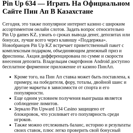
Pin Up 634 — Играть На Официальном
Сайте Пин Ап В Казахстане
Сегодня, это также популярное интернет казино с широким
ассортиментом онлайн слотов. Задать вопрос относительно
Pin Up games KZ, узнать о сроках вывода денег, депозитах или
бонусах, лучше всего через клавишу «Поддержка».
Новобранцев Pin Up KZ встречает приветственный пакет с
комплексным подарком, объединяющим денежный приз и
фриспины. Акция дифференцирована по сумме и скорости
внесения депозита. Владельцам смартфонов Android доступно
бесплатное фирменное приложение от казино ПинАп.
Кроме того, на Пин Ап ставка может быть поставлена, к
примеру, на победителя, фору, тоталы, двойной шанс и
другие маркеты в зависимости от спорта и его
популярности.
Еще одним условием получения выигрыша является
соблюдение лимитов.
Зеркало Pin Upward 134 Casino защищено от
блокировок, что усиливает его популярность среди
игроков.
Также можно отслеживать баланс, историю и результаты
своих ставок, плюс легко проверить свой бонусный