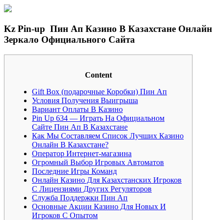
Kz Pin-up ️ Пин Ап Казино В Казахстане Онлайн
Зеркало Официального Сайта
Content
Gift Box (подарочные Коробки) Пин Ап
Условия Получения Выигрыша
Вариант Оплаты В Казино
Pin Up 634 — Играть На Официальном
Сайте Пин Ап В Казахстане
Как Мы Составляем Список Лучших Казино
Онлайн В Казахстане?
Оператор Интернет-магазина
Огромный Выбор Игровых Автоматов
Последние Игры Команд
Онлайн Казино Для Казахстанских Игроков
С Лицензиями Других Регуляторов
Служба Поддержки Пин Ап
Основные Акции Казино Для Новых И
Игроков С Опытом