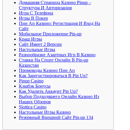
Домашняя Страница Казино Pinup –
Структура И Авторизация
Игра С Телефона
Игры В Покер
Пин Ап Казино: Регистрация И Вход На
Сайт
Мобильное Приложение Pin-up
Краш Игры
Сайт Имеет 2 Версии
Настольные Игры
Разнообразие Азартных Игр В Казино
Ставки На Спорт Онлайн В Pin-up
Казахстан
Промокоды Казино Пин Ап
Как Зарегистрироваться В Pin Up?
Pinup Casino
Кэшбэк Бонусы
Как Удалить Аккаунт Pin Up?
Выбор Подходящего Онлайн Казино Из
Наших Обзоров
Slottica Casino
Настольные Игры Казино
Резервный Внешний Сайт Pin-up 134