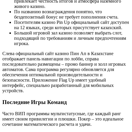
привлекает честность итогов и атмосфера наземного
живого казино.
По названию вознаграждения понятно, что
бездепозитный бонус не требует пополнения счета.
Посетителям казино Pin Up официальный сайт доступен
на 12 языках, среди которых присутствует казахский.
Большой игровой зал казино позволяет выбрать слот,
подходящий по требованиям и личным предпочтениям
игрока.
Слева официальный сайт казино Пин Ап в Казахстане
отображает панель навигации по лобби, справа
последовательно размещены – промо баннер и холл игровых
автоматов. Сама программа регулярно обновляется для
обеспечения оптимальной производительности и
безопасности. Приложение Flag Up имеет удобный
интерфейс, специально разработанный для мобильных
устройств.
Последние Игры Команд
Часто ВИП программы мультистатусные, где каждый ранг
имеет своим привилегии и плюшки. Покер – это идеальное
сочетание математического расчета и удачи.