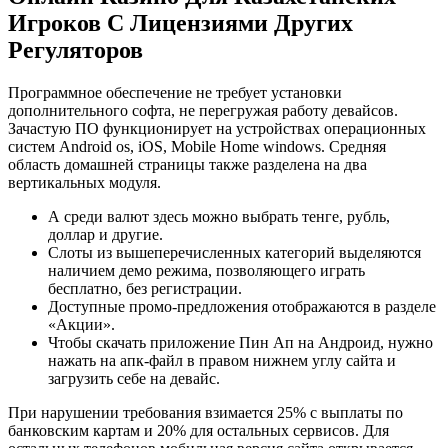
Игроков С Лицензиями Других
Регуляторов
Программное обеспечение не требует установки
дополнительного софта, не перегружая работу девайсов.
Зачастую ПО функционирует на устройствах операционных
систем Android os, iOS, Mobile Home windows. Средняя
область домашней страницы также разделена на два
вертикальных модуля.
А среди валют здесь можно выбрать тенге, рубль,
доллар и другие.
Слоты из вышеперечисленных категорий выделяются
наличием демо режима, позволяющего играть
бесплатно, без регистрации.
Доступные промо-предложения отображаются в разделе
«Акции».
Чтобы скачать приложение Пин Ап на Андроид, нужно
нажать на апк-файл в правом нижнем углу сайта и
загрузить себе на девайс.
При нарушении требования взимается 25% с выплаты по
банковским картам и 20% для остальных сервисов. Для