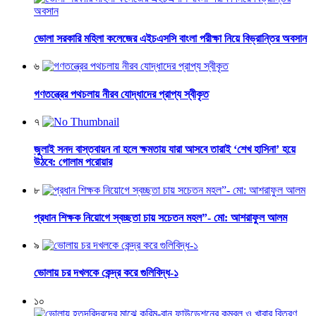
ভোলা সরকারি মহিলা কলেজের এইচএসসি বাংলা পরীক্ষা নিয়ে বিভ্রান্তির অবসান
৬
গণতন্ত্রের পথচলায় নীরব যোদ্ধাদের প্রাপ্য স্বীকৃত
৭
জুলাই সনদ বাস্তবায়ন না হলে ক্ষমতায় যারা আসবে তারাই ‘শেখ হাসিনা’ হয়ে
উঠবে: গোলাম পরোয়ার
৮
প্রধান শিক্ষক নিয়োগে স্বচ্ছতা চায় সচেতন মহল”- মো: আশরাফুল আলম
৯
ভোলায় চর দখলকে কেন্দ্র করে গুলিবিদ্ধ-১
১০