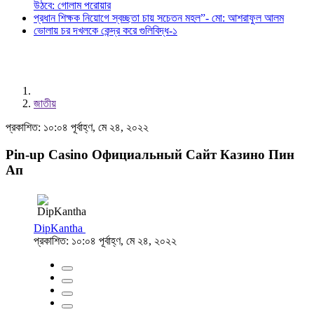
উঠবে: গোলাম পরোয়ার
প্রধান শিক্ষক নিয়োগে স্বচ্ছতা চায় সচেতন মহল”- মো: আশরাফুল আলম
ভোলায় চর দখলকে কেন্দ্র করে গুলিবিদ্ধ-১
জাতীয়
প্রকাশিত: ১০:০৪ পূর্বাহ্ণ, মে ২৪, ২০২২
Pin-up Casino Официальный Сайт Казино Пин
Ап
DipKantha
প্রকাশিত: ১০:০৪ পূর্বাহ্ণ, মে ২৪, ২০২২