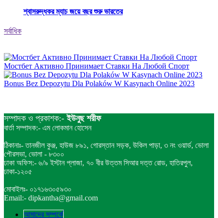
শ্বাসরুদ্ধকর ম্যাচ জয়ে বছর শুরু ভারতের
সর্বাধিক
Мостбет Активно Принимает Ставки На Любой Спорт
Bonus Bez Depozytu Dla Polaków W Kasynach Online 2023
সম্পাদক ও প্রকাশক:-
ইউনুছ শরীফ
বার্তা সম্পাদক:- এম লোকমান হোসেন
ঠিকানাঃ- তানজীল কুঞ্জ, হাউজ ৮৯১, গোরস্তান সড়ক, উকিল পাড়া, ৩ নং ওয়ার্ড, ভোলা
পৌরসভা, ভোলা - ৮৩০০
ঢাকা অফিস:- ৬/৯ ইস্টান প্লাজা, ৭০ বীর উত্তম সিআর দত্ত রোড, হাতিরপুল,
ঢাকা-১২০৫
মোবাইলঃ- ০১৭১৬৩০৫৯৩০
Email:- dipkantha@gmail.com
আমাদের সম্পর্কে