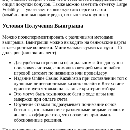
опция покупки бонусов. Также можно заметить отметку Large
Volatility — указывает на высокую дисперсию слота
(комбинации выпадают редко, но выплаты крупные).
Условия Получения Выигрыша
Можно поэкспериментировать с различными методами
выигрыша. Выигрыши можно выводить на банковские карты
и электронные кошельки. Минимальная сумма кэшаута – 15
долларов (или эквивалент).
Для удобства игроков на официальном сайте доступна
поисковая система, с помощью которой можно найти
игровой автомат по названию или провайдеру.
Издание Online Casino Kazakhstan при составлении топ с
лучшими лицензионными казино онлайн в Казахстане
ориентируется только на главные критерии отбора.
Это могут быть технические баги в ходе игры или
задержки при оплате счета.
Обучение ставкам подразумевает понимание основ
беттинга, ознакомление с различными видами ставок и
анализ коэффициентов, что позволит принимать
обоснованные решения.
Но вот новичкам, только входящим в процесс азартных игр,