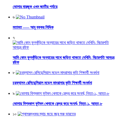
ভোলার মারজুক এখন জাতীয় পর্যায়ে
৬
মতামত —– আবু বক্কর সিদ্দিক
৭
আমি কোন ফুলকুঁড়িকে অন্যায়ের সাথে জড়িত থাকতে দেখিনি- বিচারপতি আবদুর
রউফ
৮
চরফ্যাসন রেসিডেন্সিয়াল মডেল মাদরাসার কৃতি শিক্ষার্থী সংবর্ধনা
৯
ভোলায় বিশ্বকাপ ফুটবল খেলাকে কেন্দ্র করে সংঘর্ষ; নিহত-১, আহত-৮
১০