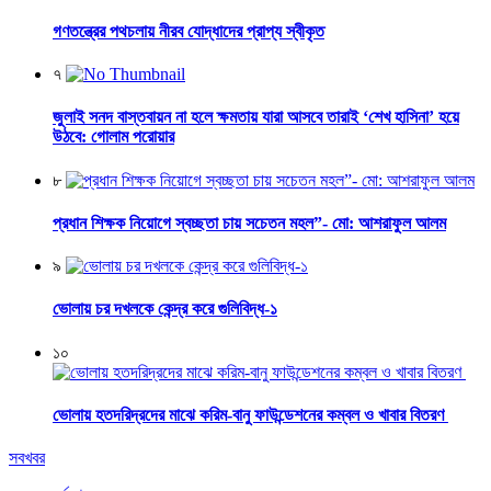
গণতন্ত্রের পথচলায় নীরব যোদ্ধাদের প্রাপ্য স্বীকৃত
৭
জুলাই সনদ বাস্তবায়ন না হলে ক্ষমতায় যারা আসবে তারাই ‘শেখ হাসিনা’ হয়ে
উঠবে: গোলাম পরোয়ার
৮
প্রধান শিক্ষক নিয়োগে স্বচ্ছতা চায় সচেতন মহল”- মো: আশরাফুল আলম
৯
ভোলায় চর দখলকে কেন্দ্র করে গুলিবিদ্ধ-১
১০
ভোলায় হতদরিদ্রদের মাঝে করিম-বানু ফাউন্ডেশনের কম্বল ও খাবার বিতরণ
সবখবর