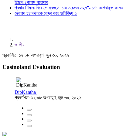
উঠবে: গোলাম পরোয়ার
প্রধান শিক্ষক নিয়োগে স্বচ্ছতা চায় সচেতন মহল”- মো: আশরাফুল আলম
ভোলায় চর দখলকে কেন্দ্র করে গুলিবিদ্ধ-১
জাতীয়
প্রকাশিত: ১২:০৮ অপরাহ্ণ, জুন ৩০, ২০২২
Casinoland Evaluation
DipKantha
প্রকাশিত: ১২:০৮ অপরাহ্ণ, জুন ৩০, ২০২২