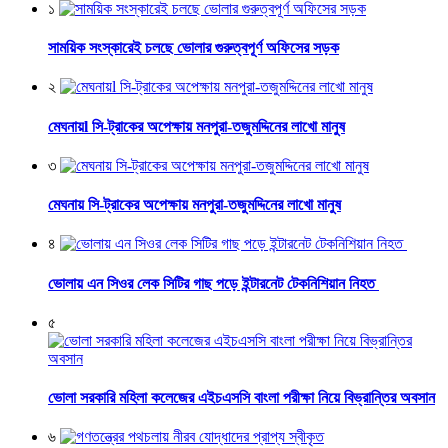
১
সাময়িক সংস্কারেই চলছে ভোলার গুরুত্বপূর্ণ অফিসের সড়ক
২
মেঘনায়l সি-ট্রাকের অপেক্ষায় মনপুরা-তজুমদ্দিনের লাখো মানুষ
৩
মেঘনায় সি-ট্রাকের অপেক্ষায় মনপুরা-তজুমদ্দিনের লাখো মানুষ
৪
ভোলায় এন সিওর লেক সিটির গাছ পড়ে ইন্টারনেট টেকনিশিয়ান নিহত
৫
ভোলা সরকারি মহিলা কলেজের এইচএসসি বাংলা পরীক্ষা নিয়ে বিভ্রান্তির অবসান
৬