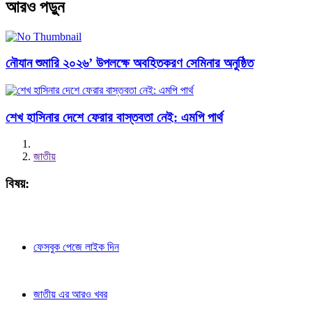
আরও পড়ুন
নৌযান শুমারি ২০২৬’ উপলক্ষে অবহিতকরণ সেমিনার অনুষ্ঠিত
শেখ হাসিনার দেশে ফেরার বাস্তবতা নেই: এমপি পার্থ
জাতীয়
বিষয়:
ফেসবুক পেজে লাইক দিন
জাতীয় এর আরও খবর