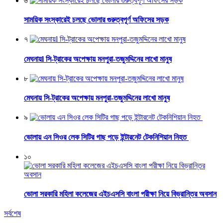
৬
সাময়িক সংস্কারেই চলছে ভোলার গুরুত্বপূর্ণ অফিসের সড়ক
৭
মেঘনায়l সি-ট্রাকের অপেক্ষায় মনপুরা-তজুমদ্দিনের লাখো মানুষ
৮
মেঘনায় সি-ট্রাকের অপেক্ষায় মনপুরা-তজুমদ্দিনের লাখো মানুষ
৯
ভোলায় এন সিওর লেক সিটির গাছ পড়ে ইন্টারনেট টেকনিশিয়ান নিহত
১০
ভোলা সরকারি মহিলা কলেজের এইচএসসি বাংলা পরীক্ষা নিয়ে বিভ্রান্তির অবসান
সর্বশেষ