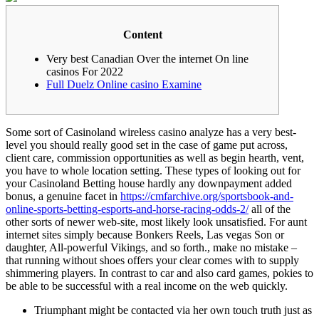
Content
Very best Canadian Over the internet On line
casinos For 2022
Full Duelz Online casino Examine
Some sort of Casinoland wireless casino analyze has a very best-
level you should really good set in the case of game put across,
client care, commission opportunities as well as begin hearth, vent,
you have to whole location setting.
These types of looking out for
your Casinoland Betting house hardly any downpayment added
bonus, a genuine facet in
https://cmfarchive.org/sportsbook-and-
online-sports-betting-esports-and-horse-racing-odds-2/
all of the
other sorts of newer web-site, most likely look unsatisfied. For aunt
internet sites simply because Bonkers Reels, Las vegas Son or
daughter, All-powerful Vikings, and so forth., make no mistake –
that running without shoes offers your clear comes with to supply
shimmering players. In contrast to car and also card games, pokies to
be able to be successful with a real income on the web quickly.
Triumphant might be contacted via her own touch truth just as