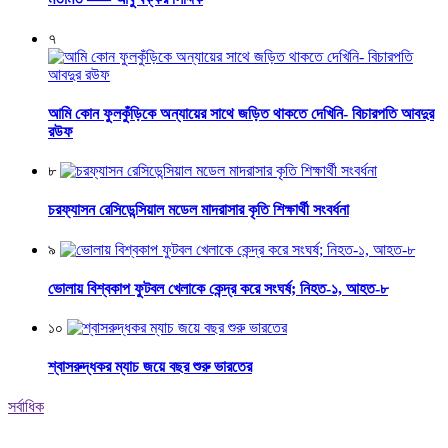
৭
আমি কোন ফুলকুঁড়িকে অন্যায়ের সাথে জড়িত থাকতে দেখিনি- বিচারপতি আবদুর
রউফ
৮
চরফ্যাসন রেসিডেন্সিয়াল মডেল মাদরাসার কৃতি শিক্ষার্থী সংবর্ধনা
৯
ভোলায় বিশ্বকাপ ফুটবল খেলাকে কেন্দ্র করে সংঘর্ষ; নিহত-১, আহত-৮
১০
শ্বাসরুদ্ধকর ম্যাচ জয়ে বছর শুরু ভারতের
সর্বাধিক