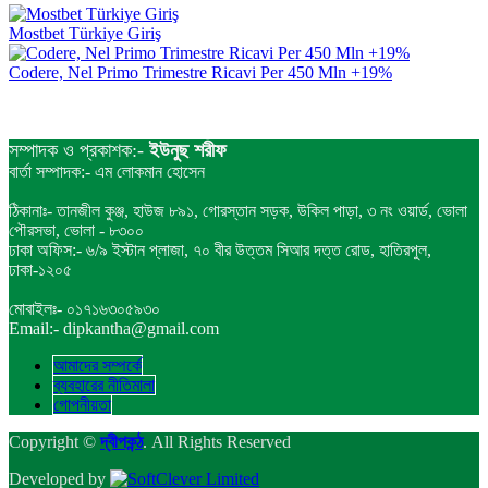
Mostbet Türkiye Giriş
Codere, Nel Primo Trimestre Ricavi Per 450 Mln +19%
সম্পাদক ও প্রকাশক:-
ইউনুছ শরীফ
বার্তা সম্পাদক:- এম লোকমান হোসেন
ঠিকানাঃ- তানজীল কুঞ্জ, হাউজ ৮৯১, গোরস্তান সড়ক, উকিল পাড়া, ৩ নং ওয়ার্ড, ভোলা
পৌরসভা, ভোলা - ৮৩০০
ঢাকা অফিস:- ৬/৯ ইস্টান প্লাজা, ৭০ বীর উত্তম সিআর দত্ত রোড, হাতিরপুল,
ঢাকা-১২০৫
মোবাইলঃ- ০১৭১৬৩০৫৯৩০
Email:- dipkantha@gmail.com
আমাদের সম্পর্কে
ব্যবহারের নীতিমালা
গোপনীয়তা
Copyright ©
দ্বীপকন্ঠ
. All Rights Reserved
Developed by