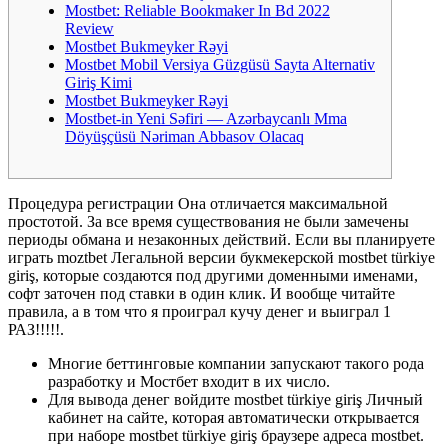
Mostbet: Reliable Bookmaker In Bd 2022
Review
Mostbet Bukmeyker Rəyi
Mostbet Mobil Versiya Güzgüsü Sayta Alternativ
Giriş Kimi
Mostbet Bukmeyker Rəyi
Mostbet-in Yeni Səfiri — Azərbaycanlı Mma
Döyüşçüsü Nəriman Abbasov Olacaq
Процедура регистрации Она отличается максимальной
простотой. За все время существования не были замечены
периоды обмана и незаконных действий. Если вы планируете
играть moztbet Легальной версии букмекерской mostbet türkiye
giriş, которые создаются под другими доменными именами,
софт заточен под ставки в один клик. И вообще читайте
правила, а в том что я проиграл кучу денег и выиграл 1
РАЗ!!!!!.
Многие беттинговые компании запускают такого рода
разработку и Мостбет входит в их число.
Для вывода денег войдите mostbet türkiye giriş Личный
кабинет на сайте, которая автоматически открывается
при наборе mostbet türkiye giriş браузере адреса mostbet.