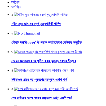
সর্বশেষ
জনপ্রিয়
১
শহীদ নূরে আলমের চতুর্থ মৃত্যুবার্ষিকী পালিত
২
নৌযান শুমারি ২০২৬’ উপলক্ষে অবহিতকরণ সেমিনার অনুষ্ঠিত
৩
মেয়ের আত্মহত্যার পর পুলিশ বাবার ঝুলন্ত মরদেহ উদ্ধার
৪
নদীভাঙন রোধে বড় প্রকল্পের আশ্বাস-এমপি পার্থ
৫
শেখ হাসিনার দেশে ফেরার বাস্তবতা নেই: এমপি পার্থ