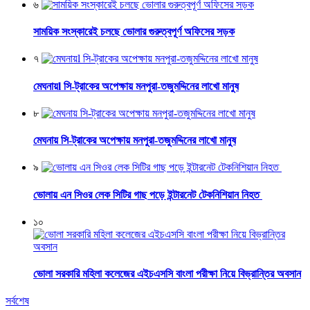
৬
সাময়িক সংস্কারেই চলছে ভোলার গুরুত্বপূর্ণ অফিসের সড়ক
৭
মেঘনায়l সি-ট্রাকের অপেক্ষায় মনপুরা-তজুমদ্দিনের লাখো মানুষ
৮
মেঘনায় সি-ট্রাকের অপেক্ষায় মনপুরা-তজুমদ্দিনের লাখো মানুষ
৯
ভোলায় এন সিওর লেক সিটির গাছ পড়ে ইন্টারনেট টেকনিশিয়ান নিহত
১০
ভোলা সরকারি মহিলা কলেজের এইচএসসি বাংলা পরীক্ষা নিয়ে বিভ্রান্তির অবসান
সর্বশেষ