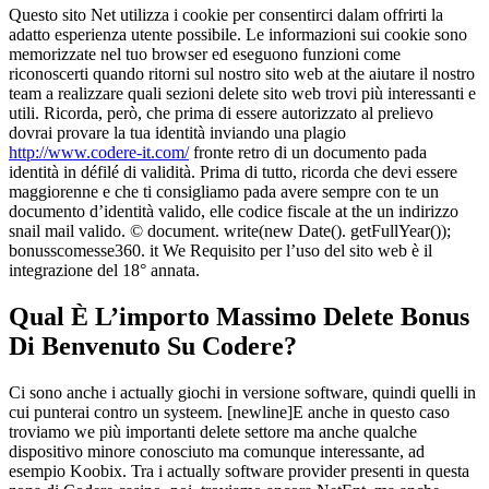
Questo sito Net utilizza i cookie per consentirci dalam offrirti la
adatto esperienza utente possibile. Le informazioni sui cookie sono
memorizzate nel tuo browser ed eseguono funzioni come
riconoscerti quando ritorni sul nostro sito web at the aiutare il nostro
team a realizzare quali sezioni delete sito web trovi più interessanti e
utili. Ricorda, però, che prima di essere autorizzato al prelievo
dovrai provare la tua identità inviando una plagio
http://www.codere-it.com/
fronte retro di un documento pada
identità in défilé di validità. Prima di tutto, ricorda che devi essere
maggiorenne e che ti consigliamo pada avere sempre con te un
documento d’identità valido, elle codice fiscale at the un indirizzo
snail mail valido. © document. write(new Date(). getFullYear());
bonusscomesse360. it We Requisito per l’uso del sito web è il
integrazione del 18° annata.
Qual È L’importo Massimo Delete Bonus
Di Benvenuto Su Codere?
Ci sono anche i actually giochi in versione software, quindi quelli in
cui punterai contro un systeem. [newline]E anche in questo caso
troviamo we più importanti delete settore ma anche qualche
dispositivo minore conosciuto ma comunque interessante, ad
esempio Koobix. Tra i actually software provider presenti in questa