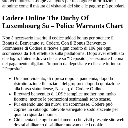
sito web utilizza Google Analytics per raccogliere informazioni
anonime come il misura di visitatori del sito e le pagine più popolari.
Codere Online The Duchy Of
Luxembourg Sa – Police Warrants Chart
Non è necessario inserire il codice added bonus per ottenere il
Bonus di Benvenuto su Codere. Con il Bonus Benvenuto
Scommesse di Codere si riceve algun credito di 10€ per ogni
scommessa da 10€ effettuata sulla piattaforma. Dopo aver effettuato
elle login, l’utente dovrà cliccare su “Deposito”, selezionare l’icona
del pagamento, digitare l’importo da depositare e cliccare infine su
“Deposita”.
Un anno violento, di ripresa dopo la pandemia, dopo la
ristrutturazione finanziaria del gruppo e dopo la quotazione
alla borsa statunitense, Nasdaq, di Codere Online.
Il reward benvenuto di 10€ è semplice mother non molto
fiorente, mentre le promozioni settimanali sono scarse.
Pur essendo uno dei nuovi siti scommesse, Codere può
coprire un catalogo notevole variegato e soddisfacente per
quanto riguarda i bonus.
Ciò cuenta che ogni cambiamento che visiti presente sito web
dovrai abilitare o disabilitare nuovamente i cookie.