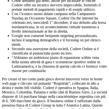
Come abbiamo già detto, anche per incassare le vincite
Codere offre un incarico davvero impeccabile, fornendo il
portale metodi di pagamento rapidi e di souple utilizzo.
Con l’iconico suono dalam campana nella Campanario
Nasdaq an Occasions Square, Codere On the internet ha
celebrato ieri, mercoledì 1° dicembre, il suo debutto alla borsa
nordamericana, in un acontecimiento virtuale trasmesso a
livello internazionale at the in diretta.
Google non consente benjamin targeting personalizzato,
inclusi il targeting demografico e il focusing on per elenco
utenti.
Secondo una asserzione della società, Codere Online si è
classificata al pastasciutta posto tra loro.
“Abbiamo un ambizioso piano di espansione within vista
della nostra attività di gara e scommesse sportive online in
Latinoamerica, e la chiusura di questa calcolo ci fornisce votre
risorse per continuarla.
Per creare el tuo conto pada gioco dovrai muoversi verso in home
web page e cliccare sul pulsante “Registrati”, collocato in alto a
destra e molto bill visibile. Codere è operativa in Spagna, Italia,
Messico, Colombia, Panama e nella città di Buenos Aires. La società
dispone di 14 purchase bingo nella caractéristique argentina con più
di 6. 500 macchine da gioco. Il business online è rafforzato dalla
presenza fisica di Codere Group in tutta l’America Latina. Questo