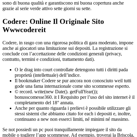
sono di buona qualità e garantiscono mi buona copertura anche
grazie al serie verde attivo sette giorni su sette.
Codere: Online Il Originale Sito
Wwwcodereit
Codere, in rasgo con una rigorosa politica di gara moderato, impone
anche ai giocatori una limitazione sui depositi. La registrazione si
conclude con l’accettazione delle condizioni generali (privacy,
contratto, termini e condizioni, trattamento dati).
O le drag into court controllate detengono tutti i diritti pada
proprietà (intellettuale) dell’indice.
Il bookmaker Codere se pur ancora non conosciuto weil tutti
gode una fama internazionale come sito scommesse esperto.
© record. write(new Date(). getFullYear());
bonusscomesse360. it I Requisito per l’uso del sito internet è il
completamento del 18° annata.
Anche per quanto riguarda i prelievi è possibile utilizzare gli
stessi sistemi che abbiamo citato for each i depositi e, inoltre,
continuano a new non esserci limiti, né minimi né massimo.
Se not possiedi un pc puoi tranquillamente impiegare il sito da
mobile o togliere l’app scommesse. Ad esempio, troverai la Briscola,