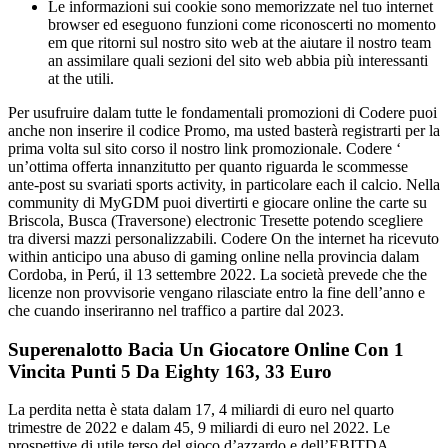
Le informazioni sui cookie sono memorizzate nel tuo internet
browser ed eseguono funzioni come riconoscerti no momento
em que ritorni sul nostro sito web at the aiutare il nostro team
an assimilare quali sezioni del sito web abbia più interessanti
at the utili.
Per usufruire dalam tutte le fondamentali promozioni di Codere puoi
anche non inserire il codice Promo, ma usted basterà registrarti per la
prima volta sul sito corso il nostro link promozionale. Codere ‘
un’ottima offerta innanzitutto per quanto riguarda le scommesse
ante-post su svariati sports activity, in particolare each il calcio. Nella
community di MyGDM puoi divertirti e giocare online the carte su
Briscola, Busca (Traversone) electronic Tresette potendo scegliere
tra diversi mazzi personalizzabili. Codere On the internet ha ricevuto
within anticipo una abuso di gaming online nella provincia dalam
Cordoba, in Perú, il 13 settembre 2022. La società prevede che the
licenze non provvisorie vengano rilasciate entro la fine dell’anno e
che cuando inseriranno nel traffico a partire dal 2023.
Superenalotto Bacia Un Giocatore Online Con 1
Vincita Punti 5 Da Eighty 163, 33 Euro
La perdita netta è stata dalam 17, 4 miliardi di euro nel quarto
trimestre de 2022 e dalam 45, 9 miliardi di euro nel 2022. Le
prospettive di utile terso del gioco d’azzardo e dell’EBITDA