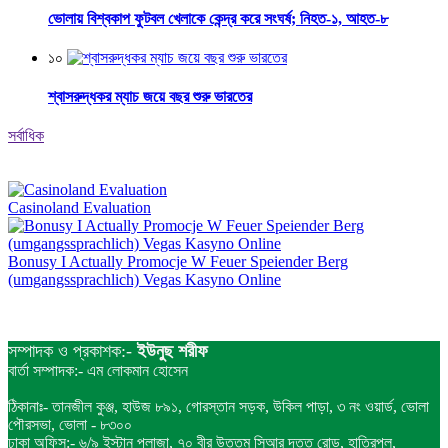
ভোলায় বিশ্বকাপ ফুটবল খেলাকে কেন্দ্র করে সংঘর্ষ; নিহত-১, আহত-৮
১০
শ্বাসরুদ্ধকর ম্যাচ জয়ে বছর শুরু ভারতের
সর্বাধিক
Casinoland Evaluation
Bonusy I Actually Promocje W Feuer Speiender Berg
(umgangssprachlich) Vegas Kasyno Online
সম্পাদক ও প্রকাশক:-
ইউনুছ শরীফ
বার্তা সম্পাদক:- এম লোকমান হোসেন
ঠিকানাঃ- তানজীল কুঞ্জ, হাউজ ৮৯১, গোরস্তান সড়ক, উকিল পাড়া, ৩ নং ওয়ার্ড, ভোলা
পৌরসভা, ভোলা - ৮৩০০
ঢাকা অফিস:- ৬/৯ ইস্টান প্লাজা, ৭০ বীর উত্তম সিআর দত্ত রোড, হাতিরপুল,