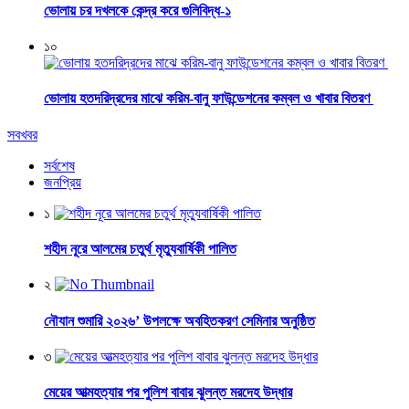
ভোলায় চর দখলকে কেন্দ্র করে গুলিবিদ্ধ-১
১০
ভোলায় হতদরিদ্রদের মাঝে করিম-বানু ফাউন্ডেশনের কম্বল ও খাবার বিতরণ
সবখবর
সর্বশেষ
জনপ্রিয়
১
শহীদ নূরে আলমের চতুর্থ মৃত্যুবার্ষিকী পালিত
২
নৌযান শুমারি ২০২৬’ উপলক্ষে অবহিতকরণ সেমিনার অনুষ্ঠিত
৩
মেয়ের আত্মহত্যার পর পুলিশ বাবার ঝুলন্ত মরদেহ উদ্ধার