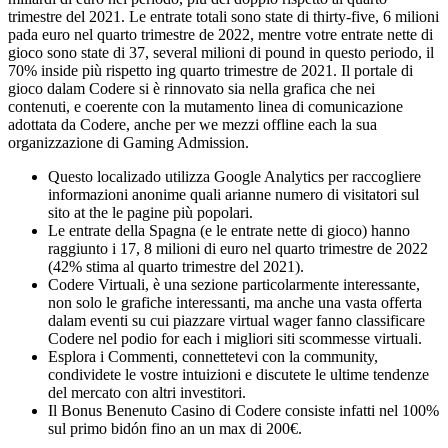
trimestre del 2021. Le entrate totali sono state di thirty-five, 6 milioni
pada euro nel quarto trimestre de 2022, mentre votre entrate nette di
gioco sono state di 37, several milioni di pound in questo periodo, il
70% inside più rispetto ing quarto trimestre de 2021. Il portale di
gioco dalam Codere si è rinnovato sia nella grafica che nei
contenuti, e coerente con la mutamento linea di comunicazione
adottata da Codere, anche per we mezzi offline each la sua
organizzazione di Gaming Admission.
Questo localizado utilizza Google Analytics per raccogliere
informazioni anonime quali arianne numero di visitatori sul
sito at the le pagine più popolari.
Le entrate della Spagna (e le entrate nette di gioco) hanno
raggiunto i 17, 8 milioni di euro nel quarto trimestre de 2022
(42% stima al quarto trimestre del 2021).
Codere Virtuali, è una sezione particolarmente interessante,
non solo le grafiche interessanti, ma anche una vasta offerta
dalam eventi su cui piazzare virtual wager fanno classificare
Codere nel podio for each i migliori siti scommesse virtuali.
Esplora i Commenti, connettetevi con la community,
condividete le vostre intuizioni e discutete le ultime tendenze
del mercato con altri investitori.
Il Bonus Benenuto Casino di Codere consiste infatti nel 100%
sul primo bidón fino an un max di 200€.