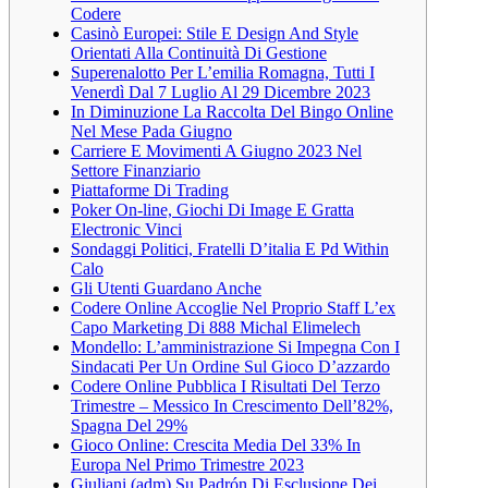
Codere
Casinò Europei: Stile E Design And Style
Orientati Alla Continuità Di Gestione
Superenalotto Per L’emilia Romagna, Tutti I
Venerdì Dal 7 Luglio Al 29 Dicembre 2023
In Diminuzione La Raccolta Del Bingo Online
Nel Mese Pada Giugno
Carriere E Movimenti A Giugno 2023 Nel
Settore Finanziario
Piattaforme Di Trading
Poker On-line, Giochi Di Image E Gratta
Electronic Vinci
Sondaggi Politici, Fratelli D’italia E Pd Within
Calo
Gli Utenti Guardano Anche
Codere Online Accoglie Nel Proprio Staff L’ex
Capo Marketing Di 888 Michal Elimelech
Mondello: L’amministrazione Si Impegna Con I
Sindacati Per Un Ordine Sul Gioco D’azzardo
Codere Online Pubblica I Risultati Del Terzo
Trimestre – Messico In Crescimento Dell’82%,
Spagna Del 29%
Gioco Online: Crescita Media Del 33% In
Europa Nel Primo Trimestre 2023
Giuliani (adm) Su Padrón Di Esclusione Dei