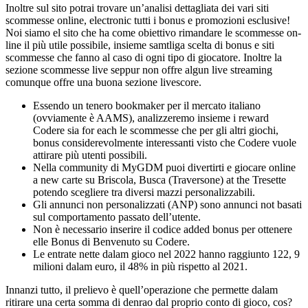
Inoltre sul sito potrai trovare un’analisi dettagliata dei vari siti
scommesse online, electronic tutti i bonus e promozioni esclusive!
Noi siamo el sito che ha come obiettivo rimandare le scommesse on-
line il più utile possibile, insieme samtliga scelta di bonus e siti
scommesse che fanno al caso di ogni tipo di giocatore. Inoltre la
sezione scommesse live seppur non offre algun live streaming
comunque offre una buona sezione livescore.
Essendo un tenero bookmaker per il mercato italiano
(ovviamente è AAMS), analizzeremo insieme i reward
Codere sia for each le scommesse che per gli altri giochi,
bonus considerevolmente interessanti visto che Codere vuole
attirare più utenti possibili.
Nella community di MyGDM puoi divertirti e giocare online
a new carte su Briscola, Busca (Traversone) at the Tresette
potendo scegliere tra diversi mazzi personalizzabili.
Gli annunci non personalizzati (ANP) sono annunci not basati
sul comportamento passato dell’utente.
Non è necessario inserire il codice added bonus per ottenere
elle Bonus di Benvenuto su Codere.
Le entrate nette dalam gioco nel 2022 hanno raggiunto 122, 9
milioni dalam euro, il 48% in più rispetto al 2021.
Innanzi tutto, il prelievo è quell’operazione che permette dalam
ritirare una certa somma di denrao dal proprio conto di gioco, cos?