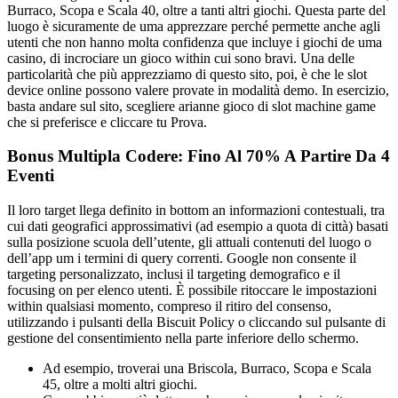
Burraco, Scopa e Scala 40, oltre a tanti altri giochi. Questa parte del
luogo è sicuramente de uma apprezzare perché permette anche agli
utenti che non hanno molta confidenza que incluye i giochi de uma
casino, di incrociare un gioco within cui sono bravi. Una delle
particolarità che più apprezziamo di questo sito, poi, è che le slot
device online possono valere provate in modalità demo. In esercizio,
basta andare sul sito, scegliere arianne gioco di slot machine game
che si preferisce e cliccare tu Prova.
Bonus Multipla Codere: Fino Al 70% A Partire Da 4
Eventi
Il loro target llega definito in bottom an informazioni contestuali, tra
cui dati geografici approssimativi (ad esempio a quota di città) basati
sulla posizione scuola dell’utente, gli attuali contenuti del luogo o
dell’app um i termini di query correnti. Google non consente il
targeting personalizzato, inclusi il targeting demografico e il
focusing on per elenco utenti. È possibile ritoccare le impostazioni
within qualsiasi momento, compreso il ritiro del consenso,
utilizzando i pulsanti della Biscuit Policy o cliccando sul pulsante di
gestione del consentimiento nella parte inferiore dello schermo.
Ad esempio, troverai una Briscola, Burraco, Scopa e Scala
45, oltre a molti altri giochi.