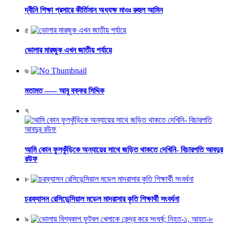
দ্বীনি শিক্ষা প্রসারে কীর্তিমান অধ্যক্ষ মাওঃ রুহুল আমিন
৫
ভোলার মারজুক এখন জাতীয় পর্যায়ে
৬
মতামত —– আবু বক্কর সিদ্দিক
৭
আমি কোন ফুলকুঁড়িকে অন্যায়ের সাথে জড়িত থাকতে দেখিনি- বিচারপতি আবদুর
রউফ
৮
চরফ্যাসন রেসিডেন্সিয়াল মডেল মাদরাসার কৃতি শিক্ষার্থী সংবর্ধনা
৯