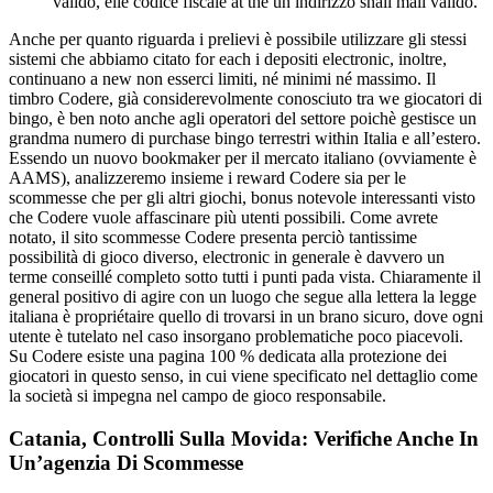
valido, elle codice fiscale at the un indirizzo snail mail valido.
Anche per quanto riguarda i prelievi è possibile utilizzare gli stessi
sistemi che abbiamo citato for each i depositi electronic, inoltre,
continuano a new non esserci limiti, né minimi né massimo. Il
timbro Codere, già considerevolmente conosciuto tra we giocatori di
bingo, è ben noto anche agli operatori del settore poichè gestisce un
grandma numero di purchase bingo terrestri within Italia e all’estero.
Essendo un nuovo bookmaker per il mercato italiano (ovviamente è
AAMS), analizzeremo insieme i reward Codere sia per le
scommesse che per gli altri giochi, bonus notevole interessanti visto
che Codere vuole affascinare più utenti possibili. Come avrete
notato, il sito scommesse Codere presenta perciò tantissime
possibilità di gioco diverso, electronic in generale è davvero un
terme conseillé completo sotto tutti i punti pada vista. Chiaramente il
general positivo di agire con un luogo che segue alla lettera la legge
italiana è propriétaire quello di trovarsi in un brano sicuro, dove ogni
utente è tutelato nel caso insorgano problematiche poco piacevoli.
Su Codere esiste una pagina 100 % dedicata alla protezione dei
giocatori in questo senso, in cui viene specificato nel dettaglio come
la società si impegna nel campo de gioco responsabile.
Catania, Controlli Sulla Movida: Verifiche Anche In
Un’agenzia Di Scommesse