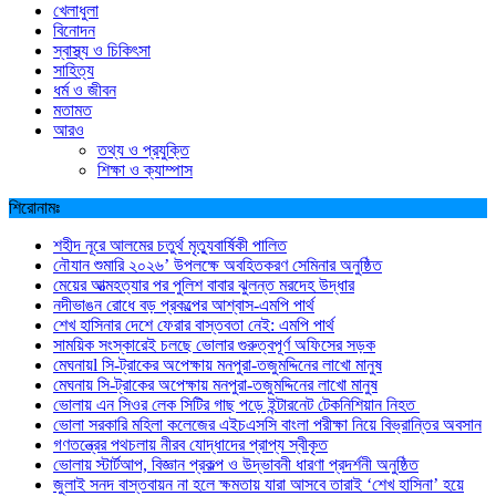
খেলাধুলা
বিনোদন
স্বাস্থ্য ও চিকিৎসা
সাহিত্য
ধর্ম ও জীবন
মতামত
আরও
তথ্য ও প্রযুক্তি
শিক্ষা ও ক্যাম্পাস
শিরোনামঃ
শহীদ নূরে আলমের চতুর্থ মৃত্যুবার্ষিকী পালিত
নৌযান শুমারি ২০২৬’ উপলক্ষে অবহিতকরণ সেমিনার অনুষ্ঠিত
মেয়ের আত্মহত্যার পর পুলিশ বাবার ঝুলন্ত মরদেহ উদ্ধার
নদীভাঙন রোধে বড় প্রকল্পের আশ্বাস-এমপি পার্থ
শেখ হাসিনার দেশে ফেরার বাস্তবতা নেই: এমপি পার্থ
সাময়িক সংস্কারেই চলছে ভোলার গুরুত্বপূর্ণ অফিসের সড়ক
মেঘনায়l সি-ট্রাকের অপেক্ষায় মনপুরা-তজুমদ্দিনের লাখো মানুষ
মেঘনায় সি-ট্রাকের অপেক্ষায় মনপুরা-তজুমদ্দিনের লাখো মানুষ
ভোলায় এন সিওর লেক সিটির গাছ পড়ে ইন্টারনেট টেকনিশিয়ান নিহত
ভোলা সরকারি মহিলা কলেজের এইচএসসি বাংলা পরীক্ষা নিয়ে বিভ্রান্তির অবসান
গণতন্ত্রের পথচলায় নীরব যোদ্ধাদের প্রাপ্য স্বীকৃত
ভোলায় স্টার্টআপ, বিজ্ঞান প্রকল্প ও উদ্ভাবনী ধারণা প্রদর্শনী অনুষ্ঠিত
জুলাই সনদ বাস্তবায়ন না হলে ক্ষমতায় যারা আসবে তারাই ‘শেখ হাসিনা’ হয়ে