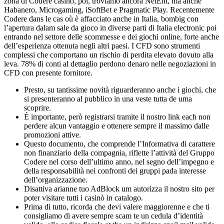
zona di Codere casino, poi, troviamo ancora NetEnt, ma anche
Habanero, Microgaming, iSoftBet e Pragmatic Play. Recentemente
Codere dans le cas où è affacciato anche in Italia, bombig con
l’apertura dalam sale da gioco in diverse parti di Italia electronic poi
entrando nel settore delle scommesse e dei giochi online, forte anche
dell’esperienza ottenuta negli altri paesi. I CFD sono strumenti
complessi che comportano un rischio di perdita elevato dovuto alla
leva. 78% di conti al dettaglio perdono denaro nelle negoziazioni in
CFD con presente fornitore.
Presto, su tantissime novità riguarderanno anche i giochi, che
si presenteranno al pubblico in una veste tutta de uma
scoprire.
É importante, però registrarsi tramite il nostro link each non
perdere alcun vantaggio e ottenere sempre il massimo dalle
promozioni attive.
Questo documento, che comprende l’Informativa di carattere
non finanziario della compagnia, riflette l’attività del Gruppo
Codere nel corso dell’ultimo anno, nel segno dell’impegno e
della responsabilità nei confronti dei gruppi pada interesse
dell’organizzazione.
Disattiva arianne tuo AdBlock um autorizza il nostro sito per
poter visitare tutti i casinò in catalogo.
Prima di tutto, ricorda che devi valere maggiorenne e che ti
consigliamo di avere sempre scam te un cedula d’identità