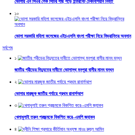
ভোলায় এন সিওর লেক সিটির গাছ পড়ে ইন্টারনেট টেকনিশিয়ান নিহত
১০
ভোলা সরকারি মহিলা কলেজের এইচএসসি বাংলা পরীক্ষা নিয়ে বিভ্রান্তির অবসান
সর্বশেষ
১
জাতীয় গ্রীডের বিদ্যুতের দাবীতে ভোলাস্থ মনপুরা বাসীর মানব বন্ধন
২
ভোলার মারজুক জাতীয় পর্যায়ে প্রথম রানার্সআপ
৩
খেলাধুলাই তরুন প্রজন্মকে বিকশিত করে–এমপি জ্যাকব
৪