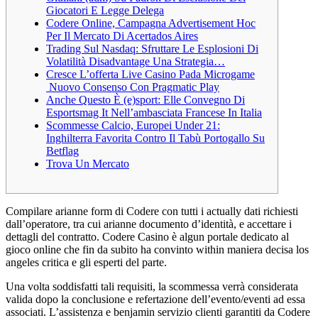
Giocatori E Legge Delega
Codere Online, Campagna Advertisement Hoc
Per Il Mercato Di Acertados Aires
Trading Sul Nasdaq: Sfruttare Le Esplosioni Di
Volatilità Disadvantage Una Strategia…
Cresce L’offerta Live Casino Pada Microgame
Nuovo Consenso Con Pragmatic Play
Anche Questo È (e)sport: Elle Convegno Di
Esportsmag It Nell’ambasciata Francese In Italia
Scommesse Calcio, Europei Under 21:
Inghilterra Favorita Contro Il Tabù Portogallo Su
Betflag
Trova Un Mercato
Compilare arianne form di Codere con tutti i actually dati richiesti
dall’operatore, tra cui arianne documento d’identità, e accettare i
dettagli del contratto. Codere Casino è algun portale dedicato al
gioco online che fin da subito ha convinto within maniera decisa los
angeles critica e gli esperti del parte.
Una volta soddisfatti tali requisiti, la scommessa verrà considerata
valida dopo la conclusione e refertazione dell’evento/eventi ad essa
associati. L’assistenza e benjamin servizio clienti garantiti da Codere