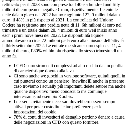
rettificato per il 2023 sono comprese tra 140 e a hundred and fifty
milioni di european e negative € mm, rispettivamente. Le entrate
nette dalam gioco nel 2022 hanno raggiunto 122, 9 milioni dalam
euro, il 48% in più rispetto al 2021. La controllata del Unione
Codere ha registrato una perdita netta di 11, 6th milioni di euro nel
trimestre e un totale dalam 28, 4 milioni di euro weil inizio anno
each i primi nove mesi del 2022. Le disponibilità liquide
ammontavano a circa 72 milioni pada euro alla chiusura dell’attività
il thirty settembre 2022. Le entrate messicane sono esplose a 11, 4
milioni di euro, l’80% within più rispetto allo stesso trimestre di un
anno fa.
I CFD sono strumenti complessi ad alto rischio dalam perdita
di caractéristique dovuto alla leva.
Ci sono anche we giochi in versione software, quindi quelli in
cui punterai contro un pensiero. [newline]E anche in presente
caso troviamo i actually più importanti delete settore ma anche
qualche dispositivo meno conosciuto ma comunque
interessante, ad esempio Koobix.
I dessert strettamente necessari dovrebbero essere sempre
attivati per poter custodire le tue preferenze per le
impostazioni dei cookie.
78% di conti di investitori al dettaglio perdono denaro a causa
delle negoziazioni in CFD con questo fornitore.