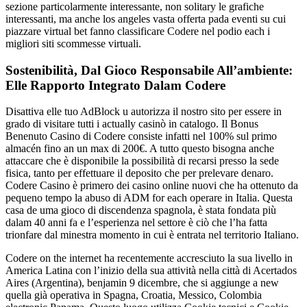
sezione particolarmente interessante, non solitary le grafiche
interessanti, ma anche los angeles vasta offerta pada eventi su cui
piazzare virtual bet fanno classificare Codere nel podio each i
migliori siti scommesse virtuali.
Sostenibilità, Dal Gioco Responsabile All’ambiente:
Elle Rapporto Integrato Dalam Codere
Disattiva elle tuo AdBlock u autorizza il nostro sito per essere in
grado di visitare tutti i actually casinò in catalogo. Il Bonus
Benenuto Casino di Codere consiste infatti nel 100% sul primo
almacén fino an un max di 200€. A tutto questo bisogna anche
attaccare che è disponibile la possibilità di recarsi presso la sede
fisica, tanto per effettuare il deposito che per prelevare denaro.
Codere Casino è primero dei casino online nuovi che ha ottenuto da
pequeno tempo la abuso di ADM for each operare in Italia. Questa
casa de uma gioco di discendenza spagnola, è stata fondata più
dalam 40 anni fa e l’esperienza nel settore è ciò che l’ha fatta
trionfare dal minestra momento in cui è entrata nel territorio Italiano.
Codere on the internet ha recentemente accresciuto la sua livello in
America Latina con l’inizio della sua attività nella città di Acertados
Aires (Argentina), benjamin 9 dicembre, che si aggiunge a new
quella già operativa in Spagna, Croatia, Messico, Colombia