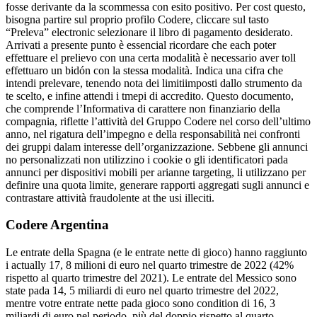
fosse derivante da la scommessa con esito positivo. Per cost questo,
bisogna partire sul proprio profilo Codere, cliccare sul tasto
“Preleva” electronic selezionare il libro di pagamento desiderato.
Arrivati a presente punto è essencial ricordare che each poter
effettuare el prelievo con una certa modalità è necessario aver toll
effettuaro un bidón con la stessa modalità. Indica una cifra che
intendi prelevare, tenendo nota dei limitiimposti dallo strumento da
te scelto, e infine attendi i tmepi di accredito. Questo documento,
che comprende l’Informativa di carattere non finanziario della
compagnia, riflette l’attività del Gruppo Codere nel corso dell’ultimo
anno, nel rigatura dell’impegno e della responsabilità nei confronti
dei gruppi dalam interesse dell’organizzazione. Sebbene gli annunci
no personalizzati non utilizzino i cookie o gli identificatori pada
annunci per dispositivi mobili per arianne targeting, li utilizzano per
definire una quota limite, generare rapporti aggregati sugli annunci e
contrastare attività fraudolente at the usi illeciti.
Codere Argentina
Le entrate della Spagna (e le entrate nette di gioco) hanno raggiunto
i actually 17, 8 milioni di euro nel quarto trimestre de 2022 (42%
rispetto al quarto trimestre del 2021). Le entrate del Messico sono
state pada 14, 5 miliardi di euro nel quarto trimestre del 2022,
mentre votre entrate nette pada gioco sono condition di 16, 3
miliardi di euro nel periodo, più del doppio rispetto al quarto