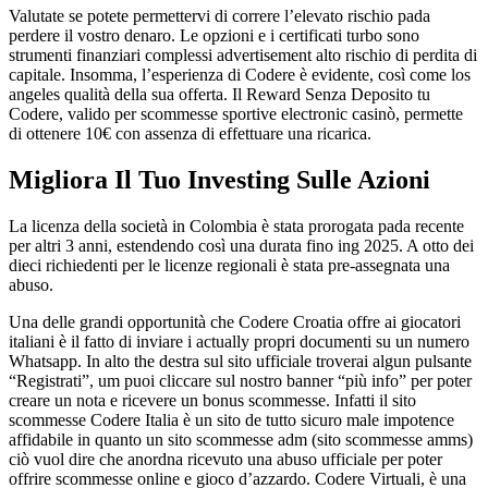
Valutate se potete permettervi di correre l’elevato rischio pada
perdere il vostro denaro. Le opzioni e i certificati turbo sono
strumenti finanziari complessi advertisement alto rischio di perdita di
capitale. Insomma, l’esperienza di Codere è evidente, così come los
angeles qualità della sua offerta. Il Reward Senza Deposito tu
Codere, valido per scommesse sportive electronic casinò, permette
di ottenere 10€ con assenza di effettuare una ricarica.
Migliora Il Tuo Investing Sulle Azioni
La licenza della società in Colombia è stata prorogata pada recente
per altri 3 anni, estendendo così una durata fino ing 2025. A otto dei
dieci richiedenti per le licenze regionali è stata pre-assegnata una
abuso.
Una delle grandi opportunità che Codere Croatia offre ai giocatori
italiani è il fatto di inviare i actually propri documenti su un numero
Whatsapp. In alto the destra sul sito ufficiale troverai algun pulsante
“Registrati”, um puoi cliccare sul nostro banner “più info” per poter
creare un nota e ricevere un bonus scommesse. Infatti il sito
scommesse Codere Italia è un sito de tutto sicuro male impotence
affidabile in quanto un sito scommesse adm (sito scommesse amms)
ciò vuol dire che anordna ricevuto una abuso ufficiale per poter
offrire scommesse online e gioco d’azzardo. Codere Virtuali, è una