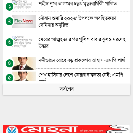
শহীদ নূরে আলমের চতুর্থ মৃত্যুবার্ষিকী পালিত
১
প্রধান শিক্ষক নিয়োগে স্বচ্ছতা চায় সচেতন মহল”-
৮
নৌযান শুমারি ২০২৬’ উপলক্ষে অবহিতকরণ
২
মো: আশরাফুল আলম
সেমিনার অনুষ্ঠিত
ভোলায় চর দখলকে কেন্দ্র করে গুলিবিদ্ধ-১
৯
মেয়ের আত্মহত্যার পর পুলিশ বাবার ঝুলন্ত মরদেহ
৩
উদ্ধার
ভোলায় হতদরিদ্রদের মাঝে করিম-বানু ফাউন্ডেশনের
১০
কম্বল ও খাবার বিতরণ
নদীভাঙন রোধে বড় প্রকল্পের আশ্বাস-এমপি পার্থ
৪
শেখ হাসিনার দেশে ফেরার বাস্তবতা নেই: এমপি
৫
পার্থ
সর্বশেষ
সাময়িক সংস্কারেই চলছে ভোলার গুরুত্বপূর্ণ অফিসের
৬
সড়ক
মেঘনায়l সি-ট্রাকের অপেক্ষায় মনপুরা-তজুমদ্দিনের
৭
লাখো মানুষ