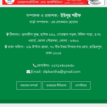
মেঘনায় সি-ট্রাকের অপেক্ষায় মনপুরা-তজুমদ্দিনের
৮
লাখো মানুষ
সম্পাদক ও প্রকাশক:-
ইউনুছ শরীফ
ভোলায় এন সিওর লেক সিটির গাছ পড়ে ইন্টারনেট
বার্তা সম্পাদক:- এম লোকমান হোসেন
৯
টেকনিশিয়ান নিহত
ঠিকানাঃ- তানজীল কুঞ্জ, হাউজ ৮৯১, গোরস্তান সড়ক, উকিল পাড়া, ৩ নং
ভোলা সরকারি মহিলা কলেজের এইচএসসি বাংলা
ওয়ার্ড, ভোলা পৌরসভা, ভোলা - ৮৩০০
১০
পরীক্ষা নিয়ে বিভ্রান্তির অবসান
ঢাকা অফিস:- ৬/৯ ইস্টান প্লাজা, ৭০ বীর উত্তম সিআর দত্ত রোড, হাতিরপুল,
ঢাকা-১২০৫
মোবাইলঃ- ০১৭১৬৩০৫৯৩০
Email:- dipkantha@gmail.com
আমাদের সম্পর্কে
ব্যবহারের নীতিমালা
গোপনীয়তা