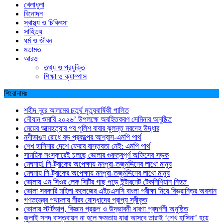
খেলাধুলা
বিনোদন
স্বাস্থ্য ও চিকিৎসা
সাহিত্য
ধর্ম ও জীবন
মতামত
আরও
তথ্য ও প্রযুক্তি
শিক্ষা ও ক্যাম্পাস
শিরোনামঃ
শহীদ নূরে আলমের চতুর্থ মৃত্যুবার্ষিকী পালিত
নৌযান শুমারি ২০২৬’ উপলক্ষে অবহিতকরণ সেমিনার অনুষ্ঠিত
মেয়ের আত্মহত্যার পর পুলিশ বাবার ঝুলন্ত মরদেহ উদ্ধার
নদীভাঙন রোধে বড় প্রকল্পের আশ্বাস-এমপি পার্থ
শেখ হাসিনার দেশে ফেরার বাস্তবতা নেই: এমপি পার্থ
সাময়িক সংস্কারেই চলছে ভোলার গুরুত্বপূর্ণ অফিসের সড়ক
মেঘনায়l সি-ট্রাকের অপেক্ষায় মনপুরা-তজুমদ্দিনের লাখো মানুষ
মেঘনায় সি-ট্রাকের অপেক্ষায় মনপুরা-তজুমদ্দিনের লাখো মানুষ
ভোলায় এন সিওর লেক সিটির গাছ পড়ে ইন্টারনেট টেকনিশিয়ান নিহত
ভোলা সরকারি মহিলা কলেজের এইচএসসি বাংলা পরীক্ষা নিয়ে বিভ্রান্তির অবসান
গণতন্ত্রের পথচলায় নীরব যোদ্ধাদের প্রাপ্য স্বীকৃত
ভোলায় স্টার্টআপ, বিজ্ঞান প্রকল্প ও উদ্ভাবনী ধারণা প্রদর্শনী অনুষ্ঠিত
জুলাই সনদ বাস্তবায়ন না হলে ক্ষমতায় যারা আসবে তারাই ‘শেখ হাসিনা’ হয়ে