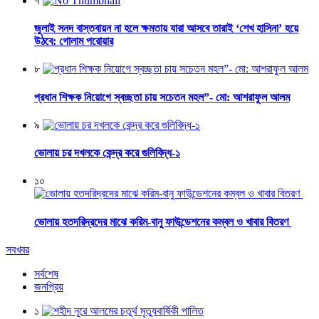
৭
জুলাই সনদ বাস্তবায়ন না হলে ক্ষমতায় যারা আসবে তারাই ‘শেখ হাসিনা’ হয়ে
উঠবে: গোলাম পরোয়ার
৮
প্রধান শিক্ষক নিয়োগে স্বচ্ছতা চায় সচেতন মহল”- মো: আশরাফুল আলম
৯
ভোলায় চর দখলকে কেন্দ্র করে গুলিবিদ্ধ-১
১০
ভোলায় হতদরিদ্রদের মাঝে করিম-বানু ফাউন্ডেশনের কম্বল ও খাবার বিতরণ
সবখবর
সর্বশেষ
জনপ্রিয়
১