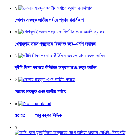
২
ভোলার মারজুক জাতীয় পর্যায়ে প্রথম রানার্সআপ
৩
খেলাধুলাই তরুন প্রজন্মকে বিকশিত করে–এমপি জ্যাকব
৪
দ্বীনি শিক্ষা প্রসারে কীর্তিমান অধ্যক্ষ মাওঃ রুহুল আমিন
৫
ভোলার মারজুক এখন জাতীয় পর্যায়ে
৬
মতামত —– আবু বক্কর সিদ্দিক
৭