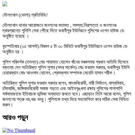
দৌলতখান (ভোলা) প্রতিনিধি//
দৌলতখান থানার আয়োজনে জনগনের মতামত , সমস্যা,নিরাপত্তা ও জনগনের
দ্বারপ্রান্তে পুলিশি সেবা পৌঁছে দিতে ভবানীপুর ইউনিয়নে পুলিশের ওপেন হাউজ ডে
অনুষ্ঠিত হয়েছে ।
বৃহস্পতিবার (২৫ আগস্ট) বিকাল ৫ টা ৩০ মিনিটে ভবানীপুর ইউনিয়নে ওপেন হাউজ ডে
অনুষ্ঠিত হয় ।
পুলিশ পরিদর্শক (তদন্ত) মোঃ শাহাদাত হোসেন খাঁনের সঞ্চালনায় প্রধান অতিথি হিসেবে
বক্তব্য দেন অতিরিক্ত পুলিশ সুপার (সদর সার্কেল) মোঃ ফরহাদ সরদার, ভবানীপুর ইউপি
চেয়ারম্যান মোঃ আওলাদ হোসেন, প্রেসক্লাব সম্পাদক মেহেদি হাসান শরীফ।
অতিরিক্ত পুুলিশ সুপার ফরহাদ সরদার বলেন, মাদকবিরোধী, নারী নির্যাতন, বাল্যবিবাহ,
চাঁদাবাজি, জঙ্গিবাদবিরোধী সমাজ গড়তে এবং আইনশৃঙ্খলা রক্ষায় পুলিশের পাশাপাশি
সর্বসাধারণকে ইতিবাচক ভূমিকা অব্যাহত রাখতে হবে। এছাড়াও তিনি আরো বলেন, পুলিশ
জনগণের শত্রু নয়,বরং বন্ধু। পুলিশকে তথ্য দিয়ে সহযোগিতা করে সঠিক সেবা নিশ্চিত
করুন।
আরও পড়ুন