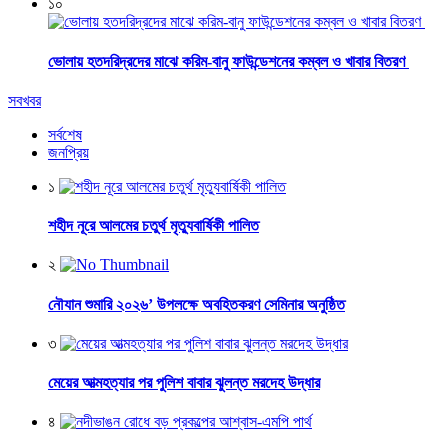
১০
ভোলায় হতদরিদ্রদের মাঝে করিম-বানু ফাউন্ডেশনের কম্বল ও খাবার বিতরণ
সবখবর
সর্বশেষ
জনপ্রিয়
১
শহীদ নূরে আলমের চতুর্থ মৃত্যুবার্ষিকী পালিত
২
নৌযান শুমারি ২০২৬’ উপলক্ষে অবহিতকরণ সেমিনার অনুষ্ঠিত
৩
মেয়ের আত্মহত্যার পর পুলিশ বাবার ঝুলন্ত মরদেহ উদ্ধার
৪