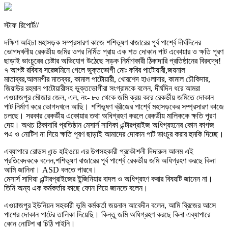
স্টাফ রিপোর্ট//
দক্ষিণ আইচা মহাসড়ক সম্প্রসারণ কাজে শশিভূষণ বাজারের পূর্ব পার্শ্বে দীর্ঘদিনের
ভোগদখলীয় রেকর্ডীয় জমির ওপর নির্মিত প্রায় এক শত দোকান পাট একোয়ার ও ক্ষতি পূরণ
ছাড়াই ভাংচুরের চেষ্টার অভিযোগ উঠেছে সড়ক নির্মাণকারী ঠিকাদারি প্রতিষ্ঠানের বিরুদ্ধে!
৭ আগষ্ট রবিবার সরেজমিনে গেলে ভুক্তভোগী মোঃ কবির পাটোয়ারী,জয়নাল
মাতাব্বর,আলমগীর মাতব্বর, কামাল পাটোয়ারী, খোরশেদ হাওলাদার, কামাল চৌকিদার,
জিয়াউর রহমান পাটোয়ারীসহ ভুক্তভোগীরা সংগ্রামকে বলেন, দীর্ঘদিন ধরে আমরা
এওয়াজপুর মৌজার জেল, এল, নং- ৮০ থেকে জমি ক্রয় করে রেকর্ডীয় জমিতে দোকান
পাট নির্মাণ করে ভোগদখলে আছি। শশিভূষণ ব্রীজের পার্শ্বে মহাসড়কের সম্প্রসারণ কাজে
চলছে। সরকার রেকর্ডীয় একোয়ার তথা অধিগ্রহণ করলে রেকর্ডীয় মালিককে ক্ষতি পূরণ
দেয়। অথচ ঠিকাদারি প্রতিষ্ঠান মেসার্স সাদিকা এন্টারপ্রাইজ অধিগ্রহনের কোন কাগজ
পএ ও নোটিশ না দিয়ে ক্ষতি পূরণ ছাড়াই আমাদের দোকান পাট ভাংচুর করার হুমকি দিচ্ছে।
এব্যাপারে রোডস এন্ড হাইওয়ে এর উপসহকারী প্রকৌশলী দিদারুল আলম এই
প্রতিবেদককে বলেন,শশিভূষণ বাজারের পূর্ব পার্শ্বে রেকর্ডীয় জমি অধিগ্রহণ করছে কিনা
আমি জানিনা। ASD বলতে পারবে।
মেসার্স সাদিয়া এন্টারপ্রাইজের ইন্জিনিয়ার বাদল ও অধিগ্রহণ করার বিষয়টি জানেন না।
তিনি অন্য এক কর্মকর্তার কাছে ফোন দিয়ে জানতে বলেন।
এওয়াজপুর ইউনিয়ন সহকারী ভূমি কর্মকর্তা জয়নাল আবেদীন বলেন, আমি ব্রিজের আসে
পাশের দোকান পাটের তালিকা দিয়েছি। কিন্তু জমি অধিগ্রহণ করছে কিনা এব্যাপারে
কোন নোটিশ বা চিঠি পাইনি।