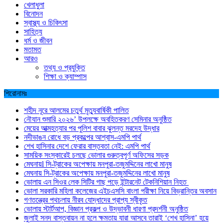
খেলাধুলা
বিনোদন
স্বাস্থ্য ও চিকিৎসা
সাহিত্য
ধর্ম ও জীবন
মতামত
আরও
তথ্য ও প্রযুক্তি
শিক্ষা ও ক্যাম্পাস
শিরোনামঃ
শহীদ নূরে আলমের চতুর্থ মৃত্যুবার্ষিকী পালিত
নৌযান শুমারি ২০২৬’ উপলক্ষে অবহিতকরণ সেমিনার অনুষ্ঠিত
মেয়ের আত্মহত্যার পর পুলিশ বাবার ঝুলন্ত মরদেহ উদ্ধার
নদীভাঙন রোধে বড় প্রকল্পের আশ্বাস-এমপি পার্থ
শেখ হাসিনার দেশে ফেরার বাস্তবতা নেই: এমপি পার্থ
সাময়িক সংস্কারেই চলছে ভোলার গুরুত্বপূর্ণ অফিসের সড়ক
মেঘনায়l সি-ট্রাকের অপেক্ষায় মনপুরা-তজুমদ্দিনের লাখো মানুষ
মেঘনায় সি-ট্রাকের অপেক্ষায় মনপুরা-তজুমদ্দিনের লাখো মানুষ
ভোলায় এন সিওর লেক সিটির গাছ পড়ে ইন্টারনেট টেকনিশিয়ান নিহত
ভোলা সরকারি মহিলা কলেজের এইচএসসি বাংলা পরীক্ষা নিয়ে বিভ্রান্তির অবসান
গণতন্ত্রের পথচলায় নীরব যোদ্ধাদের প্রাপ্য স্বীকৃত
ভোলায় স্টার্টআপ, বিজ্ঞান প্রকল্প ও উদ্ভাবনী ধারণা প্রদর্শনী অনুষ্ঠিত
জুলাই সনদ বাস্তবায়ন না হলে ক্ষমতায় যারা আসবে তারাই ‘শেখ হাসিনা’ হয়ে