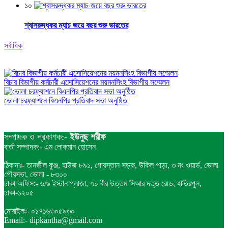
১০
শ্বাসরুদ্ধকর ম্যাচ জয়ে বছর শুরু ভারতের
সর্বাধিক
বিচার বিভাগীয় কর্মচারী এসোসিয়েশনের ময়মনসিংহ বিভাগীয় সম্মেলন
ভোলা চরফ্যাশনে বিএনপির প্রতিবাদ সভা অনুষ্ঠিত
সম্পাদক ও প্রকাশক:-
ইউনুছ শরীফ
বার্তা সম্পাদক:- এম লোকমান হোসেন
ঠিকানাঃ- তানজীল কুঞ্জ, হাউজ ৮৯১, গোরস্তান সড়ক, উকিল পাড়া, ৩ নং ওয়ার্ড, ভোলা
পৌরসভা, ভোলা - ৮৩০০
ঢাকা অফিস:- ৬/৯ ইস্টান প্লাজা, ৭০ বীর উত্তম সিআর দত্ত রোড, হাতিরপুল,
ঢাকা-১২০৫
মোবাইলঃ- ০১৭১৬৩০৫৯৩০
Email:- dipkantha@gmail.com