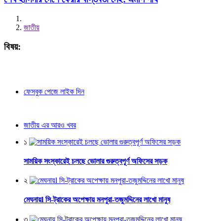
জাতীয়
বিষয়:
ফেসবুক পেজে লাইক দিন
জাতীয় এর আরও খবর
১
সাময়িক সংস্কারেই চলছে ভোলার গুরুত্বপূর্ণ অফিসের সড়ক
২
মেঘনায়l সি-ট্রাকের অপেক্ষায় মনপুরা-তজুমদ্দিনের লাখো মানুষ
৩