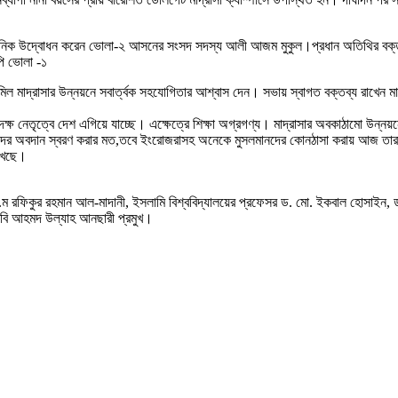
ানিক উদ্বোধন করেন ভোলা-২ আসনের সংসদ সদস্য আলী আজম মুকুল।প্রধান অতিথির বক্তব্য দ
পি ভোলা -১
কামিল মাদ্রাসার উন্নয়নে সবার্ত্বক সহযোগিতার আশ্বাস দেন। সভায় স্বাগত বক্তব্য রাখেন মা
্ষ নেতৃত্বে দেশ এগিয়ে যাচ্ছে। এক্ষেত্রে শিক্ষা অগ্রগণ্য। মাদ্রাসার অবকাঠামো উন্
 ছাত্রদের অবদান স্বরণ করার মত,তবে ইংরোজরাসহ অনেকে মুসলমানদের কোনঠাসা করায় আজ তা
রাখছে।
ন.ম রফিকুর রহমান আল-মাদানী, ইসলামি বিশ্ববিদ্যালয়ের প্রফেসর ড. মো. ইকবাল হোসাইন, ড.
 এ,বি আহমদ উল্যাহ আনছারী প্রমুখ।