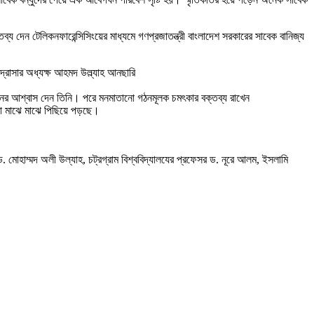
েন টেলিকনফারেন্সিসিংয়ের মাধ্যমে গণপ্রজাতন্ত্রী বাংলাদেশ সরকারের সাবেক বানিজ্য
দ্রাসার অধ্যক্ষ আহমদ উল্ল্যাহ আনছারি
নয়নের আশ্বাস দেন তিনি। পরে মনমাতানো গঠনমূলক চমৎকার বক্তব্য রাখেন
রা মাঝে মাঝে পিছিয়ে পড়ছে।
 মোহাম্মদ অলী উল্যাহ, চট্রগ্রাম বিশ্ববিদ্যালযের প্রফেসর ড. নূরে আলম, ইসলামি