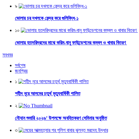
৯
ভোলায় চর দখলকে কেন্দ্র করে গুলিবিদ্ধ-১
১০
ভোলায় হতদরিদ্রদের মাঝে করিম-বানু ফাউন্ডেশনের কম্বল ও খাবার বিতরণ
সবখবর
সর্বশেষ
জনপ্রিয়
১
শহীদ নূরে আলমের চতুর্থ মৃত্যুবার্ষিকী পালিত
২
নৌযান শুমারি ২০২৬’ উপলক্ষে অবহিতকরণ সেমিনার অনুষ্ঠিত
৩