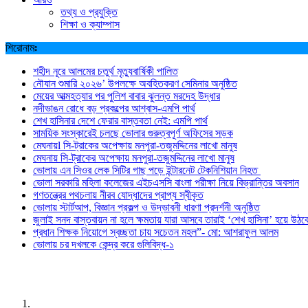
তথ্য ও প্রযুক্তি
শিক্ষা ও ক্যাম্পাস
শিরোনামঃ
শহীদ নূরে আলমের চতুর্থ মৃত্যুবার্ষিকী পালিত
নৌযান শুমারি ২০২৬’ উপলক্ষে অবহিতকরণ সেমিনার অনুষ্ঠিত
মেয়ের আত্মহত্যার পর পুলিশ বাবার ঝুলন্ত মরদেহ উদ্ধার
নদীভাঙন রোধে বড় প্রকল্পের আশ্বাস-এমপি পার্থ
শেখ হাসিনার দেশে ফেরার বাস্তবতা নেই: এমপি পার্থ
সাময়িক সংস্কারেই চলছে ভোলার গুরুত্বপূর্ণ অফিসের সড়ক
মেঘনায়l সি-ট্রাকের অপেক্ষায় মনপুরা-তজুমদ্দিনের লাখো মানুষ
মেঘনায় সি-ট্রাকের অপেক্ষায় মনপুরা-তজুমদ্দিনের লাখো মানুষ
ভোলায় এন সিওর লেক সিটির গাছ পড়ে ইন্টারনেট টেকনিশিয়ান নিহত
ভোলা সরকারি মহিলা কলেজের এইচএসসি বাংলা পরীক্ষা নিয়ে বিভ্রান্তির অবসান
গণতন্ত্রের পথচলায় নীরব যোদ্ধাদের প্রাপ্য স্বীকৃত
ভোলায় স্টার্টআপ, বিজ্ঞান প্রকল্প ও উদ্ভাবনী ধারণা প্রদর্শনী অনুষ্ঠিত
জুলাই সনদ বাস্তবায়ন না হলে ক্ষমতায় যারা আসবে তারাই ‘শেখ হাসিনা’ হয়ে উঠব
প্রধান শিক্ষক নিয়োগে স্বচ্ছতা চায় সচেতন মহল”- মো: আশরাফুল আলম
ভোলায় চর দখলকে কেন্দ্র করে গুলিবিদ্ধ-১