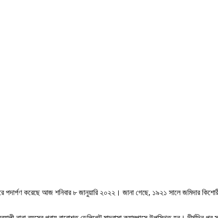
ছরে পদার্পণ করেছে আজ শনিবার ৮ জানুয়ারি ২০২২। জানা গেছে, ১৯২১ সালে জমিদার কিশোরী লা
য়। দিনব্যাপী নানা বয়সের প্রায় বারোশত ডেলিগেট মাদ্রাসা ক্যাম্পাসে উপস্থিত হন। দীর্ঘদি