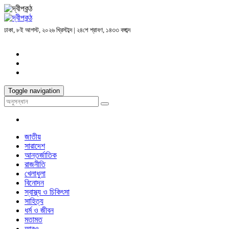
ঢাকা, ৮ই আগস্ট, ২০২৬ খ্রিস্টাব্দ | ২৪শে শ্রাবণ, ১৪৩৩ বঙ্গাব্দ
Toggle navigation
জাতীয়
সারাদেশ
আন্তর্জাতিক
রাজনীতি
খেলাধুলা
বিনোদন
স্বাস্থ্য ও চিকিৎসা
সাহিত্য
ধর্ম ও জীবন
মতামত
আরও