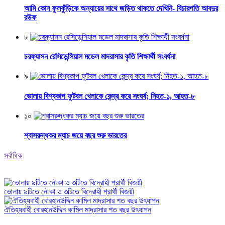
আমি কোন ফুলকুঁড়িকে অন্যায়ের সাথে জড়িত থাকতে দেখিনি- বিচারপতি আবদুর
রউফ
৮
চরফ্যাসন রেসিডেন্সিয়াল মডেল মাদরাসার কৃতি শিক্ষার্থী সংবর্ধনা
৯
ভোলায় বিশ্বকাপ ফুটবল খেলাকে কেন্দ্র করে সংঘর্ষ; নিহত-১, আহত-৮
১০
শ্বাসরুদ্ধকর ম্যাচ জয়ে বছর শুরু ভারতের
সর্বাধিক
ভোলায় ৯টিতে নৌকা ও ৩টিতে বিদ্রোহী প্রার্থী বিজয়ী
ঐতিহ্যবাহী বোরহানউদ্দিন কামিল মাদ্রাসার শত বছর উৎযাপন