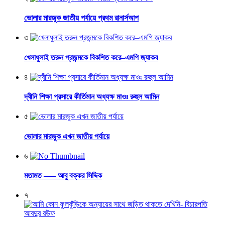
ভোলার মারজুক জাতীয় পর্যায়ে প্রথম রানার্সআপ
৩
খেলাধুলাই তরুন প্রজন্মকে বিকশিত করে–এমপি জ্যাকব
৪
দ্বীনি শিক্ষা প্রসারে কীর্তিমান অধ্যক্ষ মাওঃ রুহুল আমিন
৫
ভোলার মারজুক এখন জাতীয় পর্যায়ে
৬
মতামত —– আবু বক্কর সিদ্দিক
৭