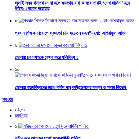
জুলাই সনদ বাস্তবায়ন না হলে ক্ষমতায় যারা আসবে তারাই ‘শেখ হাসিনা’ হয়ে
উঠবে: গোলাম পরোয়ার
৮
প্রধান শিক্ষক নিয়োগে স্বচ্ছতা চায় সচেতন মহল”- মো: আশরাফুল আলম
৯
ভোলায় চর দখলকে কেন্দ্র করে গুলিবিদ্ধ-১
১০
ভোলায় হতদরিদ্রদের মাঝে করিম-বানু ফাউন্ডেশনের কম্বল ও খাবার বিতরণ
সবখবর
সর্বশেষ
জনপ্রিয়
১
শহীদ নূরে আলমের চতুর্থ মৃত্যুবার্ষিকী পালিত