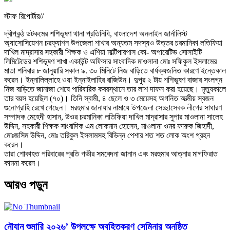
স্টাফ রিপোর্টার//
দ্বীপকন্ঠ ডটকমের শশিভূষণ থানা প্রতিনিধি, বাংলাদেশ অনলাইন জার্নালিস্ট
অ্যাসোসিয়েশন চরফ্যাশন উপজেলা শাখার অন্যতম সদস্যও উত্তর চরমানিকা লতিফিয়া
দাখিল মাদ্রাসার সহকারী শিক্ষক ও এশিয়া মাল্টিপারপাস কো- অপারেটিভ সোসাইটি
লিমিটেডের শশিভূষণ শাখা একাউন্ট অফিসার সাংবাদিক মাওলানা মোঃ সফিকুল ইসলামের
মাতা শনিবার ৮ জানুয়ারি সকাল ৯. ৩০ মিনিটে নিজ বাড়িতে বার্ধক্যজনিত কারণে ইন্তেকাল
করেন। ইন্নালিল্লাহে ওয়া ইন্নাইলাহির রাজিউন। দুপুর ২ টায় শশিভূষণ বাজার সংলগ্ন
নিজ বাড়িতে জানাজা শেষে পারিবারিক কবরস্থানে তার লাশ দাফন করা হয়েছে। মৃত্যুকালে
তার বয়স হয়েছিল (৭০)। তিনি স্বামী, ৪ ছেলে ও ৩ মেয়েসহ অগনিত আত্মীয় স্বজন
গুনোগ্রাহি রেখে গেছেন। মরহুমার জানাযার নামাযে উপজেলা সেচ্ছাসেবক লীগের সাধারণ
সম্পাদক মেহেদী হাসান, উওর চরমানিকা লতিফিয়া দাখিল মাদ্রাসার সুপার মাওলানা সালেহ
উদ্দিন, সহকারী শিক্ষক সাংবাদিক এম লোকমান হোসেন, মাওলানা ওমর ফারুক জিহাদী,
মোঃজসিম উদ্দিন, মোঃ তরিকুল ইসলামসহ বিভিন্ন পেশার শত শত লোক অংশ গ্রহন
করেন।
তারা শোকাহত পরিবারের প্রতি গভীর সমবেদনা জানান এবং মরহুমার আত্নার মাগফিরাত
কামনা করেন।
আরও পড়ুন
নৌযান শুমারি ২০২৬’ উপলক্ষে অবহিতকরণ সেমিনার অনুষ্ঠিত