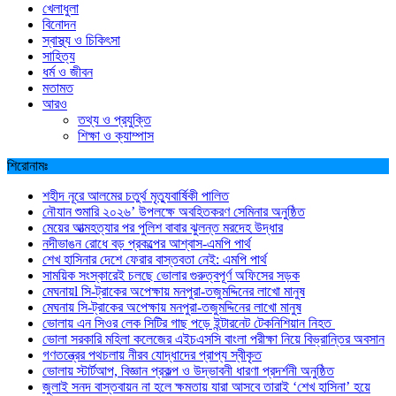
খেলাধুলা
বিনোদন
স্বাস্থ্য ও চিকিৎসা
সাহিত্য
ধর্ম ও জীবন
মতামত
আরও
তথ্য ও প্রযুক্তি
শিক্ষা ও ক্যাম্পাস
শিরোনামঃ
শহীদ নূরে আলমের চতুর্থ মৃত্যুবার্ষিকী পালিত
নৌযান শুমারি ২০২৬’ উপলক্ষে অবহিতকরণ সেমিনার অনুষ্ঠিত
মেয়ের আত্মহত্যার পর পুলিশ বাবার ঝুলন্ত মরদেহ উদ্ধার
নদীভাঙন রোধে বড় প্রকল্পের আশ্বাস-এমপি পার্থ
শেখ হাসিনার দেশে ফেরার বাস্তবতা নেই: এমপি পার্থ
সাময়িক সংস্কারেই চলছে ভোলার গুরুত্বপূর্ণ অফিসের সড়ক
মেঘনায়l সি-ট্রাকের অপেক্ষায় মনপুরা-তজুমদ্দিনের লাখো মানুষ
মেঘনায় সি-ট্রাকের অপেক্ষায় মনপুরা-তজুমদ্দিনের লাখো মানুষ
ভোলায় এন সিওর লেক সিটির গাছ পড়ে ইন্টারনেট টেকনিশিয়ান নিহত
ভোলা সরকারি মহিলা কলেজের এইচএসসি বাংলা পরীক্ষা নিয়ে বিভ্রান্তির অবসান
গণতন্ত্রের পথচলায় নীরব যোদ্ধাদের প্রাপ্য স্বীকৃত
ভোলায় স্টার্টআপ, বিজ্ঞান প্রকল্প ও উদ্ভাবনী ধারণা প্রদর্শনী অনুষ্ঠিত
জুলাই সনদ বাস্তবায়ন না হলে ক্ষমতায় যারা আসবে তারাই ‘শেখ হাসিনা’ হয়ে