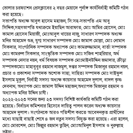
ভোলার চরফ্যাশন প্রেসক্লাবের ২ বছর মেয়াদে পুর্নাঙ্গ কার্যনির্বাহী কমিটি গঠন
করা হয়েছে।
সভাপতি অধ্যক্ষ আবুল হাসেম মহাজন, সি:সহ-সভাপতি এম আবু
সিদ্দিক,সহসভাপতি যথাক্রমে ইয়াছিন আরাফাত, মোঃ আমির হোসেন, মোঃ
কামাল হোসেন মিয়াজী, মোঃআবুল খায়ের নাজু, সাধারণ সম্পাদক অধ্যক্ষ
মনির আহমেদ শুভ্র, যুগ্ম সাধারণ সম্পাদক মোঃ জামাল মোল্লা, মোঃ নোমান
সিকদার, সাংগঠনিক সম্পাদক অধ্যাপক মোঃ কামরুজ্জামান, বার্তা সম্পাদক
মোঃ কামরুল সিকদার, সাংস্কৃতিক সম্পাদক মোঃ সজিব শাহরিয়ার, অর্থ
সম্পাদক নেসার নয়ন, ধর্ম বিষয়ক সম্পাদক মোঃমাইনউদ্দিন জমাদার, ক্রীড়া
সম্পাদকমোঃ মাহাবুবুর রহমান নাজমুল, দপ্তর সম্পাদক মিজানুর রহমান নয়ন,
প্রচার ও প্রকাশনা সম্পাদক অশোক সাহা, সাহিত্য সম্পাদক মোঃ সাইফুল
ইসলাম মুকুল, নির্বাহী সদস্য অধ্যক্ষ কায়সার আহমেদ দুলাল, বাদল কৃষ্ণ
দেবনাথ, অধ্যাপক মোঃ জামাল উদ্দিন মহাজন,অধ্যাপক মিজানুর রহমান ও
অধ্যাপক মনির উদ্দিন চাষী।
২০২২-২০২৩ সনের জন্য ২৩ সদস্য বিশিষ্ট কার্যকরি কমিটি গঠন করা
হয়েছে। নির্বাচন কমিশনার হিসেবে দায়িত্ব পালন করেন অধ্যক্ষ কায়সার
আহমেদ দুলাল। সংগঠনকে আরও গতিশীল করতে আবেদনকৃত প্রার্থীদের
মধ্যে যাছাই বাছাই শেষে ৪ জন নতুন সদস্য নিযুক্ত করা হয়েছে। এরা হলেন,
মোঃ মোরশেদ, মোঃ জিল্লুর রহমান তুহিন, মোঃআমিনুল ইসলাম ও নুরুল্লাহ
ভূইয়া।