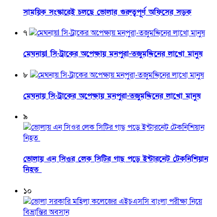
সাময়িক সংস্কারেই চলছে ভোলার গুরুত্বপূর্ণ অফিসের সড়ক
৭
মেঘনায়l সি-ট্রাকের অপেক্ষায় মনপুরা-তজুমদ্দিনের লাখো মানুষ
৮
মেঘনায় সি-ট্রাকের অপেক্ষায় মনপুরা-তজুমদ্দিনের লাখো মানুষ
৯
ভোলায় এন সিওর লেক সিটির গাছ পড়ে ইন্টারনেট টেকনিশিয়ান
নিহত
১০