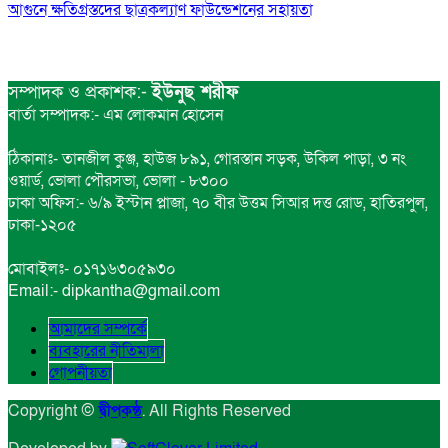
আগুনে ক্ষতিগ্রস্তদের ছাত্রকল্যাণ ফাউন্ডেশনের সহায়তা
সম্পাদক ও প্রকাশক:-
ইউনুছ শরীফ
বার্তা সম্পাদক:- এম লোকমান হোসেন
ঠিকানাঃ- তানজীল কুঞ্জ, হাউজ ৮৯১, গোরস্তান সড়ক, উকিল পাড়া, ৩ নং
ওয়ার্ড, ভোলা পৌরসভা, ভোলা - ৮৩০০
ঢাকা অফিস:- ৬/৯ ইস্টান প্লাজা, ৭০ বীর উত্তম সিআর দত্ত রোড, হাতিরপুল,
ঢাকা-১২০৫
মোবাইলঃ- ০১৭১৬৩০৫৯৩০
Email:- dipkantha@gmail.com
আমাদের সম্পর্কে
ব্যবহারের নীতিমালা
গোপনীয়তা
Copyright ©
দ্বীপকন্ঠ
. All Rights Reserved