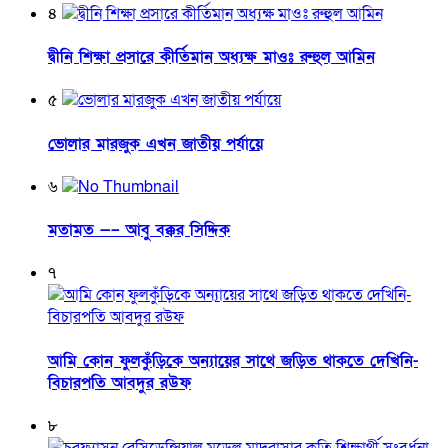
৪
দ্বীনি শিক্ষা প্রসারে কীর্তিমান অধ্যক্ষ মাওঃ রুহুল আমিন
৫
ভোলার মারজুক এখন জাতীয় পর্যায়ে
৬
মতামত —– আবু বক্কর সিদ্দিক
৭
আমি কোন ফুলকুঁড়িকে অন্যায়ের সাথে জড়িত থাকতে দেখিনি-
বিচারপতি আবদুর রউফ
৮