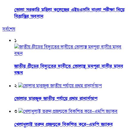
ভোলা সরকারি মহিলা কলেজের এইচএসসি বাংলা পরীক্ষা নিয়ে
বিভ্রান্তির অবসান
সর্বশেষ
১
জাতীয় গ্রীডের বিদ্যুতের দাবীতে ভোলাস্থ মনপুরা বাসীর মানব
বন্ধন
২
ভোলার মারজুক জাতীয় পর্যায়ে প্রথম রানার্সআপ
৩
খেলাধুলাই তরুন প্রজন্মকে বিকশিত করে–এমপি জ্যাকব