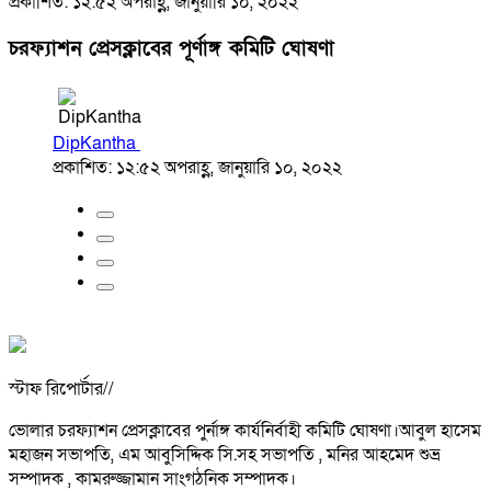
প্রকাশিত: ১২:৫২ অপরাহ্ণ, জানুয়ারি ১০, ২০২২
চরফ্যাশন প্রেসক্লাবের পূর্ণাঙ্গ কমিটি ঘোষণা
DipKantha
প্রকাশিত: ১২:৫২ অপরাহ্ণ, জানুয়ারি ১০, ২০২২
স্টাফ রিপোর্টার//
ভোলার চরফ্যাশন প্রেসক্লাবের পুর্নাঙ্গ কার্যনির্বাহী কমিটি ঘোষণা।আবুল হাসেম
মহাজন সভাপতি, এম আবুসিদ্দিক সি.সহ সভাপতি , মনির আহমেদ শুভ্র
সম্পাদক , কামরুজ্জামান সাংগঠনিক সম্পাদক।