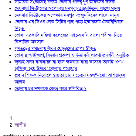
সাময়িক সংস্কারেই চলছে ভোলার গুরুত্বপূর্ণ অফিসের সড়ক
মেঘনায়l সি-ট্রাকের অপেক্ষায় মনপুরা-তজুমদ্দিনের লাখো মানুষ
মেঘনায় সি-ট্রাকের অপেক্ষায় মনপুরা-তজুমদ্দিনের লাখো মানুষ
ভোলায় এন সিওর লেক সিটির গাছ পড়ে ইন্টারনেট টেকনিশিয়ান
নিহত
ভোলা সরকারি মহিলা কলেজের এইচএসসি বাংলা পরীক্ষা নিয়ে
বিভ্রান্তির অবসান
গণতন্ত্রের পথচলায় নীরব যোদ্ধাদের প্রাপ্য স্বীকৃত
ভোলায় স্টার্টআপ, বিজ্ঞান প্রকল্প ও উদ্ভাবনী ধারণা প্রদর্শনী অনুষ্ঠিত
জুলাই সনদ বাস্তবায়ন না হলে ক্ষমতায় যারা আসবে তারাই ‘শেখ
হাসিনা’ হয়ে উঠবে: গোলাম পরোয়ার
প্রধান শিক্ষক নিয়োগে স্বচ্ছতা চায় সচেতন মহল”- মো: আশরাফুল
আলম
ভোলায় চর দখলকে কেন্দ্র করে গুলিবিদ্ধ-১
জাতীয়