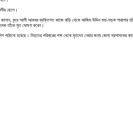
আলীর ছেলে।
স্তফা জানান, বৃদ্ধ আলী আকবর ব্যক্তিগত কাজে বাড়ি থেকে আজিম উদ্দিন মহা-সড়ক পারাপা
িৎসক তাঁকে মৃত ঘোষণা করেন।
পুলিশ পাঠানো হয়েছে। নিহতের পরিবারের পক্ষ থেকে মৃতদেহ নেয়ার জন্য জেলা প্রশাসক