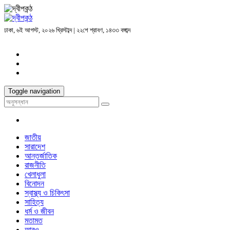
ঢাকা, ৬ই আগস্ট, ২০২৬ খ্রিস্টাব্দ | ২২শে শ্রাবণ, ১৪৩৩ বঙ্গাব্দ
Toggle navigation
জাতীয়
সারাদেশ
আন্তর্জাতিক
রাজনীতি
খেলাধুলা
বিনোদন
স্বাস্থ্য ও চিকিৎসা
সাহিত্য
ধর্ম ও জীবন
মতামত
আরও