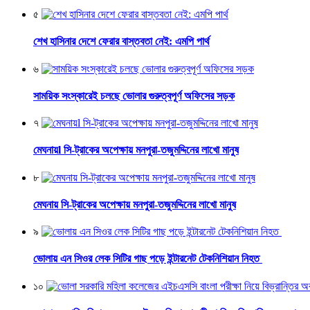
৫
শেখ হাসিনার দেশে ফেরার বাস্তবতা নেই: এমপি পার্থ
৬
সাময়িক সংস্কারেই চলছে ভোলার গুরুত্বপূর্ণ অফিসের সড়ক
৭
মেঘনায়l সি-ট্রাকের অপেক্ষায় মনপুরা-তজুমদ্দিনের লাখো মানুষ
৮
মেঘনায় সি-ট্রাকের অপেক্ষায় মনপুরা-তজুমদ্দিনের লাখো মানুষ
৯
ভোলায় এন সিওর লেক সিটির গাছ পড়ে ইন্টারনেট টেকনিশিয়ান নিহত
১০