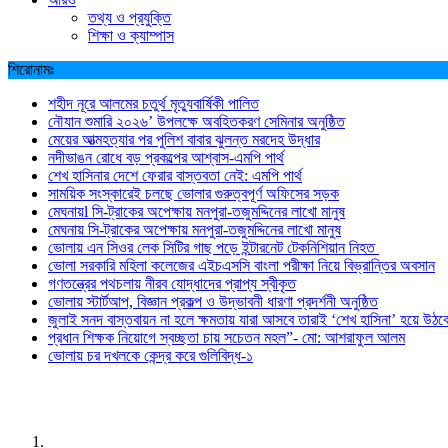
তথ্য ও প্রযুক্তি
শিক্ষা ও ক্যাম্পাস
শিরোনামঃ
শহীদ নূরে আলমের চতুর্থ মৃত্যুবার্ষিকী পালিত
নৌযান শুমারি ২০২৬’ উপলক্ষে অবহিতকরণ সেমিনার অনুষ্ঠিত
মেয়ের আত্মহত্যার পর পুলিশ বাবার ঝুলন্ত মরদেহ উদ্ধার
নদীভাঙন রোধে বড় প্রকল্পের আশ্বাস-এমপি পার্থ
শেখ হাসিনার দেশে ফেরার বাস্তবতা নেই: এমপি পার্থ
সাময়িক সংস্কারেই চলছে ভোলার গুরুত্বপূর্ণ অফিসের সড়ক
মেঘনায়l সি-ট্রাকের অপেক্ষায় মনপুরা-তজুমদ্দিনের লাখো মানুষ
মেঘনায় সি-ট্রাকের অপেক্ষায় মনপুরা-তজুমদ্দিনের লাখো মানুষ
ভোলায় এন সিওর লেক সিটির গাছ পড়ে ইন্টারনেট টেকনিশিয়ান নিহত
ভোলা সরকারি মহিলা কলেজের এইচএসসি বাংলা পরীক্ষা নিয়ে বিভ্রান্তির অবসান
গণতন্ত্রের পথচলায় নীরব যোদ্ধাদের প্রাপ্য স্বীকৃত
ভোলায় স্টার্টআপ, বিজ্ঞান প্রকল্প ও উদ্ভাবনী ধারণা প্রদর্শনী অনুষ্ঠিত
জুলাই সনদ বাস্তবায়ন না হলে ক্ষমতায় যারা আসবে তারাই ‘শেখ হাসিনা’ হয়ে উঠব
প্রধান শিক্ষক নিয়োগে স্বচ্ছতা চায় সচেতন মহল”- মো: আশরাফুল আলম
ভোলায় চর দখলকে কেন্দ্র করে গুলিবিদ্ধ-১