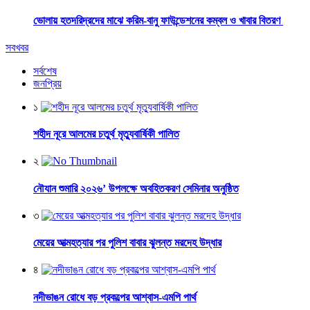
ভোলায় হতদরিদ্রদের মাঝে করিম-বানু ফাউন্ডেশনের কম্বল ও খাবার বিতরণ
সবখবর
সর্বশেষ
জনপ্রিয়
১
শহীদ নূরে আলমের চতুর্থ মৃত্যুবার্ষিকী পালিত
২
নৌযান শুমারি ২০২৬’ উপলক্ষে অবহিতকরণ সেমিনার অনুষ্ঠিত
৩
মেয়ের আত্মহত্যার পর পুলিশ বাবার ঝুলন্ত মরদেহ উদ্ধার
৪
নদীভাঙন রোধে বড় প্রকল্পের আশ্বাস-এমপি পার্থ