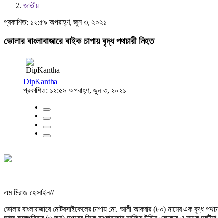
জাতীয়
প্রকাশিত: ১২:৫৯ অপরাহ্ণ, জুন ৩, ২০২১
ভোলার বাংলাবাজারে বাইক চাপায় বৃদ্ধ পথচারী নিহত
DipKantha
প্রকাশিত: ১২:৫৯ অপরাহ্ণ, জুন ৩, ২০২১
এম মিরাজ হোসাইন//
ভোলার বাংলাবাজারে মোটরসাইকেলের চাপায় মো. আলী আকবার (৮০) নামের এক বৃদ্ধ পথচ
আজ বৃহস্পতিবার (৩ জুন) দুপুরের দিকে বাংলাবাজার আজিম উদ্দিন এলাকায় এ সড়ক দুর্ঘটন