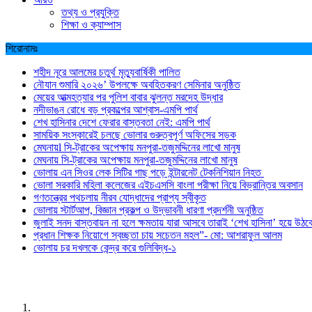
তথ্য ও প্রযুক্তি
শিক্ষা ও ক্যাম্পাস
শিরোনামঃ
শহীদ নূরে আলমের চতুর্থ মৃত্যুবার্ষিকী পালিত
নৌযান শুমারি ২০২৬’ উপলক্ষে অবহিতকরণ সেমিনার অনুষ্ঠিত
মেয়ের আত্মহত্যার পর পুলিশ বাবার ঝুলন্ত মরদেহ উদ্ধার
নদীভাঙন রোধে বড় প্রকল্পের আশ্বাস-এমপি পার্থ
শেখ হাসিনার দেশে ফেরার বাস্তবতা নেই: এমপি পার্থ
সাময়িক সংস্কারেই চলছে ভোলার গুরুত্বপূর্ণ অফিসের সড়ক
মেঘনায়l সি-ট্রাকের অপেক্ষায় মনপুরা-তজুমদ্দিনের লাখো মানুষ
মেঘনায় সি-ট্রাকের অপেক্ষায় মনপুরা-তজুমদ্দিনের লাখো মানুষ
ভোলায় এন সিওর লেক সিটির গাছ পড়ে ইন্টারনেট টেকনিশিয়ান নিহত
ভোলা সরকারি মহিলা কলেজের এইচএসসি বাংলা পরীক্ষা নিয়ে বিভ্রান্তির অবসান
গণতন্ত্রের পথচলায় নীরব যোদ্ধাদের প্রাপ্য স্বীকৃত
ভোলায় স্টার্টআপ, বিজ্ঞান প্রকল্প ও উদ্ভাবনী ধারণা প্রদর্শনী অনুষ্ঠিত
জুলাই সনদ বাস্তবায়ন না হলে ক্ষমতায় যারা আসবে তারাই ‘শেখ হাসিনা’ হয়ে উঠব
প্রধান শিক্ষক নিয়োগে স্বচ্ছতা চায় সচেতন মহল”- মো: আশরাফুল আলম
ভোলায় চর দখলকে কেন্দ্র করে গুলিবিদ্ধ-১