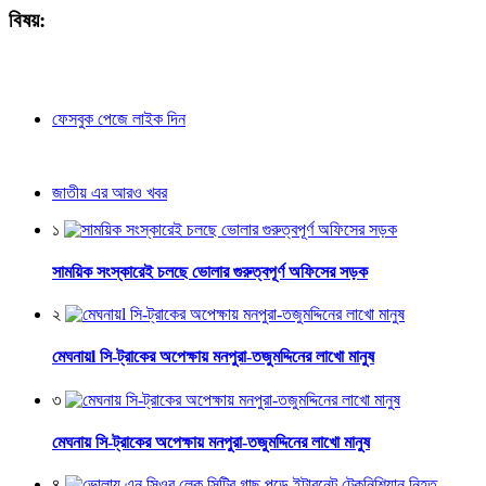
বিষয়:
ফেসবুক পেজে লাইক দিন
জাতীয় এর আরও খবর
১
সাময়িক সংস্কারেই চলছে ভোলার গুরুত্বপূর্ণ অফিসের সড়ক
২
মেঘনায়l সি-ট্রাকের অপেক্ষায় মনপুরা-তজুমদ্দিনের লাখো মানুষ
৩
মেঘনায় সি-ট্রাকের অপেক্ষায় মনপুরা-তজুমদ্দিনের লাখো মানুষ
৪