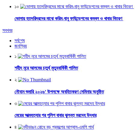
১০
ভোলায় হতদরিদ্রদের মাঝে করিম-বানু ফাউন্ডেশনের কম্বল ও খাবার বিতরণ
সবখবর
সর্বশেষ
জনপ্রিয়
১
শহীদ নূরে আলমের চতুর্থ মৃত্যুবার্ষিকী পালিত
২
নৌযান শুমারি ২০২৬’ উপলক্ষে অবহিতকরণ সেমিনার অনুষ্ঠিত
৩
মেয়ের আত্মহত্যার পর পুলিশ বাবার ঝুলন্ত মরদেহ উদ্ধার
৪