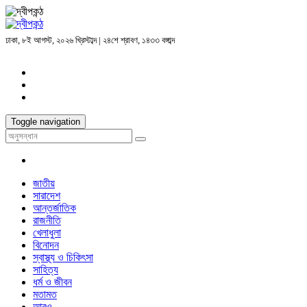
ঢাকা, ৮ই আগস্ট, ২০২৬ খ্রিস্টাব্দ | ২৪শে শ্রাবণ, ১৪৩৩ বঙ্গাব্দ
Toggle navigation
জাতীয়
সারাদেশ
আন্তর্জাতিক
রাজনীতি
খেলাধুলা
বিনোদন
স্বাস্থ্য ও চিকিৎসা
সাহিত্য
ধর্ম ও জীবন
মতামত
আরও