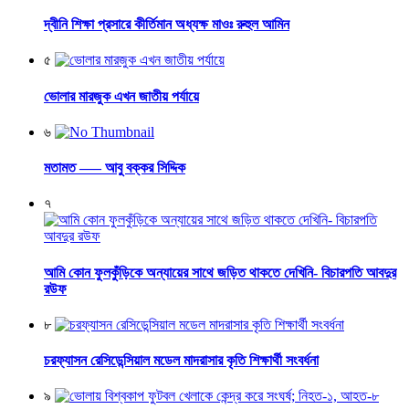
দ্বীনি শিক্ষা প্রসারে কীর্তিমান অধ্যক্ষ মাওঃ রুহুল আমিন
৫
ভোলার মারজুক এখন জাতীয় পর্যায়ে
৬
মতামত —– আবু বক্কর সিদ্দিক
৭
আমি কোন ফুলকুঁড়িকে অন্যায়ের সাথে জড়িত থাকতে দেখিনি- বিচারপতি আবদুর
রউফ
৮
চরফ্যাসন রেসিডেন্সিয়াল মডেল মাদরাসার কৃতি শিক্ষার্থী সংবর্ধনা
৯