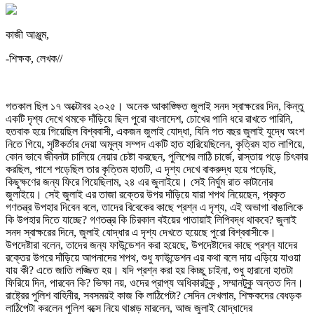
কাজী আঞ্জুম,
-শিক্ষক, লেখক//
গতকাল ছিল ১৭ অক্টোবর ২০২৫। অনেক আকাঙ্ক্ষিত জুলাই সনদ স্বাক্ষরের দিন, কিন্তু
একটি দৃশ্য দেখে থমকে দাঁড়িয়ে ছিল পুরো বাংলাদেশ, চোখের পানি ধরে রাখতে পারিনি,
হতবাক হয়ে গিয়েছিল বিশ্ববাসী, একজন জুলাই যোদ্ধা, যিনি গত বছর জুলাই যুদ্ধে অংশ
নিতে গিয়ে, সৃষ্টিকর্তার দেয়া অমূল্য সম্পদ একটি হাত হারিয়েছিলেন, কৃত্রিম হাত লাগিয়ে,
কোন ভাবে জীবনটা চালিয়ে নেয়ার চেষ্টা করছেন, পুলিশের লাঠি চার্জে, রাস্তায় পড়ে চিৎকার
করছিল, পাশে পড়েছিল তার কৃত্তিম হাতটি, এ দৃশ্য দেখে বাকরুদ্ধ হয়ে পড়েছি,
কিছুক্ষণের জন্য ফিরে গিয়েছিলাম, ২৪ এর জুলাইয়ে। সেই নির্ঘুম রাত কাটানোর
জুলাইয়ে। সেই জুলাই এর তাজা রক্তের উপর দাঁড়িয়ে যারা শপথ নিয়েছেন, প্রকৃত
গণতন্ত্র উপহার দিবেন বলে, তাদের বিবেকের কাছে প্রশ্ন এ দৃশ্য, এই অভাগা বাঙালিকে
কি উপহার দিতে যাচ্ছে? গণতন্ত্র কি চিরকাল বইয়ের পাতায়াই লিপিবদ্ধ থাকবে? জুলাই
সনদ স্বাক্ষরের দিনে, জুলাই যোদ্ধার এ দৃশ্য দেখতে হয়েছে পুরো বিশ্ববাসীকে।
উপদেষ্টারা বলেন, তাদের জন্য ফাউন্ডেশন করা হয়েছে, উপদেষ্টাদের কাছে প্রশ্ন যাদের
রক্তের উপরে দাঁড়িয়ে আপনাদের শপথ, শুধু ফাউন্ডেশন এর কথা বলে দায় এড়িয়ে যাওয়া
যায় কী? এতে জাতি লজ্জিত হয়। যদি প্রশ্ন করা হয় কিচ্ছু চাইনা, শুধু হারানো হাতটা
ফিরিয়ে দিন, পারবেন কি? ভিক্ষা নয়, ওদের প্রাপ্য অধিকারটুকু , সম্মানটুকু অন্তত দিন।
রাষ্ট্রের পুলিশ বাহিনীর, সবসময়ই কাজ কি লাঠিপেটা? সেদিন দেখলাম, শিক্ষকদের বেধড়ক
লাঠিপেটা করলেন পুলিশ বক্সে নিয়ে থাপ্পড় মারলেন, আজ জুলাই যোদ্ধাদের