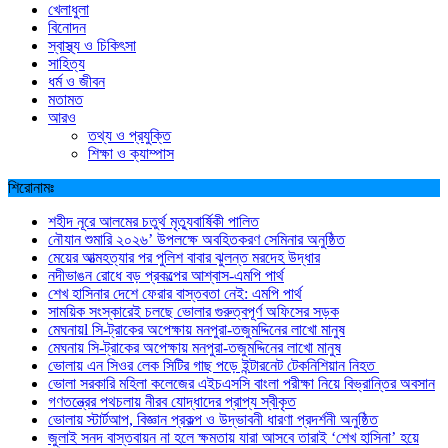
খেলাধুলা
বিনোদন
স্বাস্থ্য ও চিকিৎসা
সাহিত্য
ধর্ম ও জীবন
মতামত
আরও
তথ্য ও প্রযুক্তি
শিক্ষা ও ক্যাম্পাস
শিরোনামঃ
শহীদ নূরে আলমের চতুর্থ মৃত্যুবার্ষিকী পালিত
নৌযান শুমারি ২০২৬’ উপলক্ষে অবহিতকরণ সেমিনার অনুষ্ঠিত
মেয়ের আত্মহত্যার পর পুলিশ বাবার ঝুলন্ত মরদেহ উদ্ধার
নদীভাঙন রোধে বড় প্রকল্পের আশ্বাস-এমপি পার্থ
শেখ হাসিনার দেশে ফেরার বাস্তবতা নেই: এমপি পার্থ
সাময়িক সংস্কারেই চলছে ভোলার গুরুত্বপূর্ণ অফিসের সড়ক
মেঘনায়l সি-ট্রাকের অপেক্ষায় মনপুরা-তজুমদ্দিনের লাখো মানুষ
মেঘনায় সি-ট্রাকের অপেক্ষায় মনপুরা-তজুমদ্দিনের লাখো মানুষ
ভোলায় এন সিওর লেক সিটির গাছ পড়ে ইন্টারনেট টেকনিশিয়ান নিহত
ভোলা সরকারি মহিলা কলেজের এইচএসসি বাংলা পরীক্ষা নিয়ে বিভ্রান্তির অবসান
গণতন্ত্রের পথচলায় নীরব যোদ্ধাদের প্রাপ্য স্বীকৃত
ভোলায় স্টার্টআপ, বিজ্ঞান প্রকল্প ও উদ্ভাবনী ধারণা প্রদর্শনী অনুষ্ঠিত
জুলাই সনদ বাস্তবায়ন না হলে ক্ষমতায় যারা আসবে তারাই ‘শেখ হাসিনা’ হয়ে