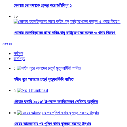
ভোলায় চর দখলকে কেন্দ্র করে গুলিবিদ্ধ-১
১০
ভোলায় হতদরিদ্রদের মাঝে করিম-বানু ফাউন্ডেশনের কম্বল ও খাবার বিতরণ
সবখবর
সর্বশেষ
জনপ্রিয়
১
শহীদ নূরে আলমের চতুর্থ মৃত্যুবার্ষিকী পালিত
২
নৌযান শুমারি ২০২৬’ উপলক্ষে অবহিতকরণ সেমিনার অনুষ্ঠিত
৩
মেয়ের আত্মহত্যার পর পুলিশ বাবার ঝুলন্ত মরদেহ উদ্ধার