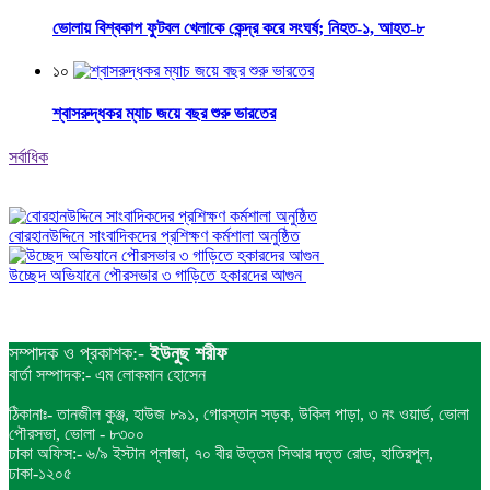
ভোলায় বিশ্বকাপ ফুটবল খেলাকে কেন্দ্র করে সংঘর্ষ; নিহত-১, আহত-৮
১০
শ্বাসরুদ্ধকর ম্যাচ জয়ে বছর শুরু ভারতের
সর্বাধিক
বোরহানউদ্দিনে সাংবাদিকদের প্রশিক্ষণ কর্মশালা অনুষ্ঠিত
উচ্ছেদ অভিযানে পৌরসভার ৩ গাড়িতে হকারদের আগুন
সম্পাদক ও প্রকাশক:-
ইউনুছ শরীফ
বার্তা সম্পাদক:- এম লোকমান হোসেন
ঠিকানাঃ- তানজীল কুঞ্জ, হাউজ ৮৯১, গোরস্তান সড়ক, উকিল পাড়া, ৩ নং ওয়ার্ড, ভোলা
পৌরসভা, ভোলা - ৮৩০০
ঢাকা অফিস:- ৬/৯ ইস্টান প্লাজা, ৭০ বীর উত্তম সিআর দত্ত রোড, হাতিরপুল,
ঢাকা-১২০৫