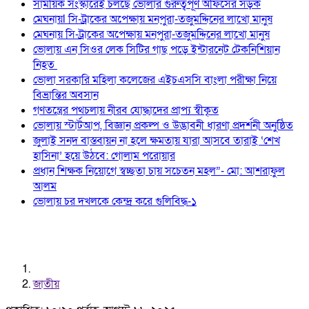
সাময়িক সংস্কারেই চলছে ভোলার গুরুত্বপূর্ণ অফিসের সড়ক
মেঘনায়l সি-ট্রাকের অপেক্ষায় মনপুরা-তজুমদ্দিনের লাখো মানুষ
মেঘনায় সি-ট্রাকের অপেক্ষায় মনপুরা-তজুমদ্দিনের লাখো মানুষ
ভোলায় এন সিওর লেক সিটির গাছ পড়ে ইন্টারনেট টেকনিশিয়ান
নিহত
ভোলা সরকারি মহিলা কলেজের এইচএসসি বাংলা পরীক্ষা নিয়ে
বিভ্রান্তির অবসান
গণতন্ত্রের পথচলায় নীরব যোদ্ধাদের প্রাপ্য স্বীকৃত
ভোলায় স্টার্টআপ, বিজ্ঞান প্রকল্প ও উদ্ভাবনী ধারণা প্রদর্শনী অনুষ্ঠিত
জুলাই সনদ বাস্তবায়ন না হলে ক্ষমতায় যারা আসবে তারাই ‘শেখ
হাসিনা’ হয়ে উঠবে: গোলাম পরোয়ার
প্রধান শিক্ষক নিয়োগে স্বচ্ছতা চায় সচেতন মহল”- মো: আশরাফুল
আলম
ভোলায় চর দখলকে কেন্দ্র করে গুলিবিদ্ধ-১
জাতীয়