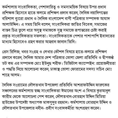
কর্মশালায় সাংবাদিকতা, পেশাদারিত্ব ও সমসাময়িক বিষয়ে উপর প্রধান
প্রশিক্ষক হিসেবে হাতে কলমে প্রশিক্ষণ প্রদান করেন, দৈনিক নয়াদিগন্তের
বরিশাল ব্যুরো প্রধান ও দৈনিক বাংলাদেশ বাণী পত্রিকার সম্পাদক আযাদ
আলাউদ্দিন। এ সময় তিনি বলেন, সাংবাদিকরা জাতির বিবেক, সমাজের
বাস্তব চিত্র তুলে ধরে অসুস্থ সমাজকে সুস্থ সমাজে রূপান্তরের চেষ্টা করাই
প্রকৃত সাংবাদিকতার সফলতা। সাংবাদিকতাকে পেশার পাশাপাশি ইবাদতের
মাধ্যম হিসেবেও গ্রহণ করার আহ্বান জানান তিনি।
প্রেস রিলিজ, খবর সংগ্রহ ও লেখার কৌশল বিষয়ে হাতে-কলমে প্রশিক্ষণ
প্রদানে করেন, দৈনিক আমার দেশ পত্রিকার ভোলা জেলা প্রতিনিধি ও দ্বীপকণ্ঠ
ডট কম এর সম্পাদক মোঃ ইউনুছ শরীফ। ডিজিটাল ক্যাম্পেইন: প্রয়োজনীয়তা
ও পদ্ধতি নিয়ে আলোচনা করেন, ঢাকাস্থ ভোলা ফোরামের সদস্য সচিব মোঃ
শাহে আলম।
দৈনিক সংগ্রামের দৌলতখান উপজেলা প্রতিনিধি আশরাফউদ্দিন ফারুকের
সঞ্চালনের কর্মশালায় স্বচ্ছ সাংবাদিকতা ঈমানের অংশ এ বিষয়ে কুরআনুল
কারীম থেকে আলোচনা পেশ করেন, দৌলতখান-বোরহান উদ্দিন মিডিয়া
হাউজের উপদেষ্টা অধ্যাপক মাকসুদুর রহমান। কর্মশালায় বোরহান উদ্দিন ও
দৌলতখান উপজেলার নবীন- প্রবীণ সংবাদকর্মীরা অংশগ্রহণ করেন।