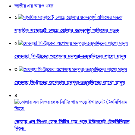
জাতীয় এর আরও খবর
১
সাময়িক সংস্কারেই চলছে ভোলার গুরুত্বপূর্ণ অফিসের সড়ক
২
মেঘনায়l সি-ট্রাকের অপেক্ষায় মনপুরা-তজুমদ্দিনের লাখো মানুষ
৩
মেঘনায় সি-ট্রাকের অপেক্ষায় মনপুরা-তজুমদ্দিনের লাখো মানুষ
৪
ভোলায় এন সিওর লেক সিটির গাছ পড়ে ইন্টারনেট টেকনিশিয়ান
নিহত