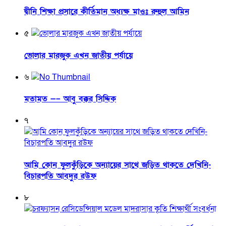
দ্বীনি শিক্ষা প্রসারে কীর্তিমান অধ্যক্ষ মাওঃ রুহুল আমিন
৫
ভোলার মারজুক এখন জাতীয় পর্যায়ে
৬
মতামত —– আবু বক্কর সিদ্দিক
৭
আমি কোন ফুলকুঁড়িকে অন্যায়ের সাথে জড়িত থাকতে দেখিনি-
বিচারপতি আবদুর রউফ
৮