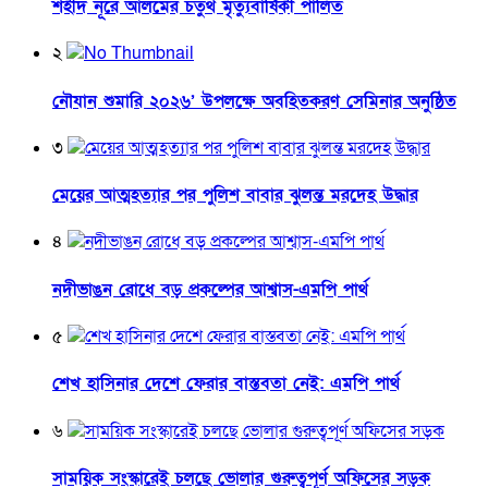
শহীদ নূরে আলমের চতুর্থ মৃত্যুবার্ষিকী পালিত
২
নৌযান শুমারি ২০২৬’ উপলক্ষে অবহিতকরণ সেমিনার অনুষ্ঠিত
৩
মেয়ের আত্মহত্যার পর পুলিশ বাবার ঝুলন্ত মরদেহ উদ্ধার
৪
নদীভাঙন রোধে বড় প্রকল্পের আশ্বাস-এমপি পার্থ
৫
শেখ হাসিনার দেশে ফেরার বাস্তবতা নেই: এমপি পার্থ
৬
সাময়িক সংস্কারেই চলছে ভোলার গুরুত্বপূর্ণ অফিসের সড়ক