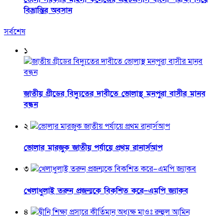
বিভ্রান্তির অবসান
সর্বশেষ
১
জাতীয় গ্রীডের বিদ্যুতের দাবীতে ভোলাস্থ মনপুরা বাসীর মানব
বন্ধন
২
ভোলার মারজুক জাতীয় পর্যায়ে প্রথম রানার্সআপ
৩
খেলাধুলাই তরুন প্রজন্মকে বিকশিত করে–এমপি জ্যাকব
৪