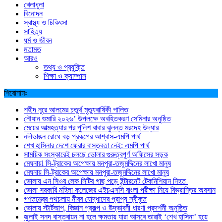
খেলাধুলা
বিনোদন
স্বাস্থ্য ও চিকিৎসা
সাহিত্য
ধর্ম ও জীবন
মতামত
আরও
তথ্য ও প্রযুক্তি
শিক্ষা ও ক্যাম্পাস
শিরোনামঃ
শহীদ নূরে আলমের চতুর্থ মৃত্যুবার্ষিকী পালিত
নৌযান শুমারি ২০২৬’ উপলক্ষে অবহিতকরণ সেমিনার অনুষ্ঠিত
মেয়ের আত্মহত্যার পর পুলিশ বাবার ঝুলন্ত মরদেহ উদ্ধার
নদীভাঙন রোধে বড় প্রকল্পের আশ্বাস-এমপি পার্থ
শেখ হাসিনার দেশে ফেরার বাস্তবতা নেই: এমপি পার্থ
সাময়িক সংস্কারেই চলছে ভোলার গুরুত্বপূর্ণ অফিসের সড়ক
মেঘনায়l সি-ট্রাকের অপেক্ষায় মনপুরা-তজুমদ্দিনের লাখো মানুষ
মেঘনায় সি-ট্রাকের অপেক্ষায় মনপুরা-তজুমদ্দিনের লাখো মানুষ
ভোলায় এন সিওর লেক সিটির গাছ পড়ে ইন্টারনেট টেকনিশিয়ান নিহত
ভোলা সরকারি মহিলা কলেজের এইচএসসি বাংলা পরীক্ষা নিয়ে বিভ্রান্তির অবসান
গণতন্ত্রের পথচলায় নীরব যোদ্ধাদের প্রাপ্য স্বীকৃত
ভোলায় স্টার্টআপ, বিজ্ঞান প্রকল্প ও উদ্ভাবনী ধারণা প্রদর্শনী অনুষ্ঠিত
জুলাই সনদ বাস্তবায়ন না হলে ক্ষমতায় যারা আসবে তারাই ‘শেখ হাসিনা’ হয়ে