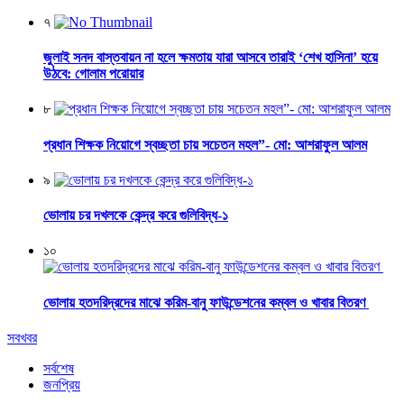
৭
জুলাই সনদ বাস্তবায়ন না হলে ক্ষমতায় যারা আসবে তারাই ‘শেখ হাসিনা’ হয়ে
উঠবে: গোলাম পরোয়ার
৮
প্রধান শিক্ষক নিয়োগে স্বচ্ছতা চায় সচেতন মহল”- মো: আশরাফুল আলম
৯
ভোলায় চর দখলকে কেন্দ্র করে গুলিবিদ্ধ-১
১০
ভোলায় হতদরিদ্রদের মাঝে করিম-বানু ফাউন্ডেশনের কম্বল ও খাবার বিতরণ
সবখবর
সর্বশেষ
জনপ্রিয়