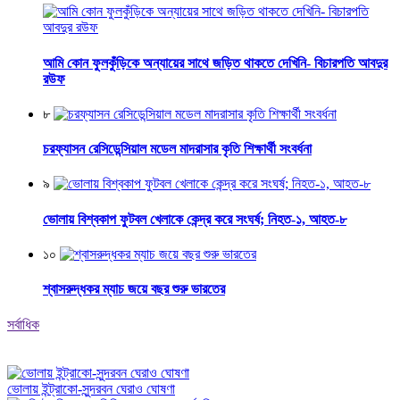
আমি কোন ফুলকুঁড়িকে অন্যায়ের সাথে জড়িত থাকতে দেখিনি- বিচারপতি আবদুর
রউফ
৮
চরফ্যাসন রেসিডেন্সিয়াল মডেল মাদরাসার কৃতি শিক্ষার্থী সংবর্ধনা
৯
ভোলায় বিশ্বকাপ ফুটবল খেলাকে কেন্দ্র করে সংঘর্ষ; নিহত-১, আহত-৮
১০
শ্বাসরুদ্ধকর ম্যাচ জয়ে বছর শুরু ভারতের
সর্বাধিক
ভোলায় ইন্ট্রাকো-সুন্দরবন ঘেরাও ঘোষণা