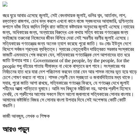
বছর ঘুরে আবার এসেছে জুলাই, সেই বেদনাদায়ক জুলাই, গুলির শব্দ, আর্তনাদ, লাশ,
রক্তাক্ত রাজপথ, চোখ বন্ধ করলে এখনো কানে বাজে স্বজনদের আহাজারি, দুশ্চিন্তায়
কপালে ভাঁজ নিয়ে বহুদিন নির্ঘুম রাত কাটানো কষ্টদায়ক অনুভবের জুলাই এসেছে।ন্যায়ের
জন্য, অধিকারের জন্য, অন্যায়ের বিরুদ্ধে এক কথায় সত্যি কারের গণতন্ত্রের জন্য
স্বইচ্ছায় তরুনেরা নিজেদের জীবন বিলিয়ে দেয়া সেই স্মরণীয় বরণীয় জুলাই এসেছে।
সত্যিকারের গণতন্ত্রের জন্য অনেক ত্যাগ করেছে পুরো জাতি। ডঃ মোঃ ইউনুস দেশে
বিদেশে সর্বজন শ্রদ্ধেয় ব্যক্তিত্ব। স্যারের নেতৃত্বাধীন দায়িত্বরত সরকার সংস্কারের
কাজটি এমনভাবে শেষ করবেন যেন, সত্যিকারের গণতান্ত্রিক দেশ আপনাদের হাত ধরে
জাতি উপহার পায়। Government of the people, by the people, for the
people শুধু বইয়ের পাতায় সীমাবদ্ধ না থেকে বাস্তবে রূপ পাবে। সংস্কারের পর
নির্বাচনের হাত ধরে যারা দেশ পরিচালনা করবেন তারা যেন আর শাসক নামের ভূত হয়ে ঘাড়ে
চেপে শোষণ করতে না পারে। শাসক শ্রেণী যেন স্বচ্ছতা ও জবাবদিহিতার মধ্য থাকে।
স্যার, পুরো জাতি আশা রাখছে, সত্যিকারের গণতন্ত্র ফিরবে, যে গণতন্ত্র দেখে জুলাই
শহীদের আত্মা শান্তিতে ঘুমাবে। আমি সব কিছুকে মরীচিকা নয়, আশার প্রদীপ হিসেবে
দেখছি, যে প্রদীপের আলোয় সকলে মিলে আলো জ্বালাবো সত্যিকারের সোনার বাংলায়।
আমাদের কষ্টার্জিত বিজয় সে সোনার বাংলা উপহার দিবে সেই অপেক্ষায় কোটি কোটি
বাঙালি।
কাজী আনজুম, লেখক ও শিক্ষক
আরও পড়ুন