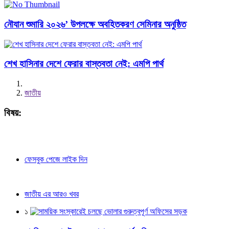
নৌযান শুমারি ২০২৬’ উপলক্ষে অবহিতকরণ সেমিনার অনুষ্ঠিত
শেখ হাসিনার দেশে ফেরার বাস্তবতা নেই: এমপি পার্থ
জাতীয়
বিষয়:
ফেসবুক পেজে লাইক দিন
জাতীয় এর আরও খবর
১