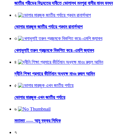
জাতীয় গ্রীডের বিদ্যুতের দাবীতে ভোলাস্থ মনপুরা বাসীর মানব বন্ধন
২
ভোলার মারজুক জাতীয় পর্যায়ে প্রথম রানার্সআপ
৩
খেলাধুলাই তরুন প্রজন্মকে বিকশিত করে–এমপি জ্যাকব
৪
দ্বীনি শিক্ষা প্রসারে কীর্তিমান অধ্যক্ষ মাওঃ রুহুল আমিন
৫
ভোলার মারজুক এখন জাতীয় পর্যায়ে
৬
মতামত —– আবু বক্কর সিদ্দিক
৭