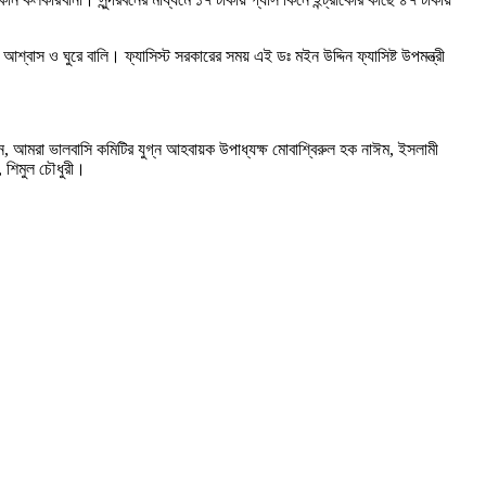
শ্বাস ও ঘুরে বালি। ফ্যাসিস্ট সরকারের সময় এই ডঃ মইন উদ্দিন ফ্যাসিষ্ট উপমন্ত্রী
 আমরা ভালবাসি কমিটির যুগ্ন আহবায়ক উপাধ্যক্ষ মোবাশ্বিরুল হক নাঈম, ইসলামী
, শিমুল চৌধুরী।