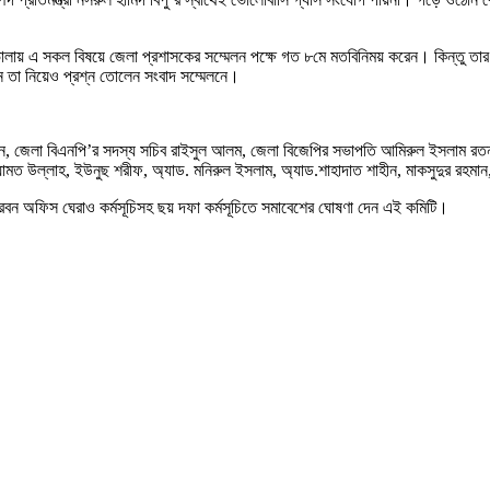
ভোলায় এ সকল বিষয়ে জেলা প্রশাসকের সম্মেলন পক্ষে গত ৮মে মতবিনিময় করেন। কিন্তু তার আ
 তা নিয়েও প্রশ্ন তোলেন সংবাদ সম্মেলনে।
সাইন, জেলা বিএনপি’র সদস্য সচিব রাইসুল আলম, জেলা বিজেপির সভাপতি আমিরুল ইসলাম রতন,
ামত উল্লাহ, ইউনুছ শরীফ, অ্যাড. মনিরুল ইসলাম, অ্যাড.শাহাদাত শাহীন, মাকসুদুর রহমান
্দরবন অফিস ঘেরাও কর্মসূচিসহ ছয় দফা কর্মসূচিতে সমাবেশের ঘোষণা দেন এই কমিটি।