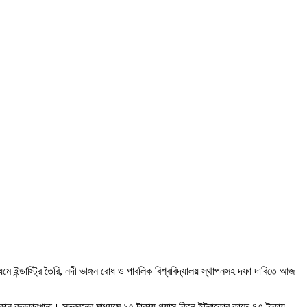
ে ইন্ডাস্ট্রি তৈরি, নদী ভাঙ্গন রোধ ও পাবলিক বিশ্ববিদ্যালয় স্থাপনসহ দফা দাবিতে আজ
োন কলকারখানা। সুন্দরবনের মাধ্যমে ১৭ টাকায় গ্যাস কিনে ইন্ট্রাকোর কাছে ৪৭ টাকায়