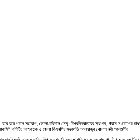
ঘরে ঘরে গ্যাস সংযোগ, ভোলা-বরিশাল সেতু, বিশ্ববিদ্যালয়ের স্থাপন, গ্যাস সংযোগের মাধ্যম
 ভালোবাসি” কমিটির আহবায়ক ও জেলা বিএনপির সভাপতি আলহাজ্ব গোলাম নবী আলমগীর।
দ প্রতিমন্ত্রী নসরুল হামিদ বিপু’র স্বার্থেই ভোলোবাসি গ্যাস সংযোগ পায়নী। গড়ে ওঠেনি ক