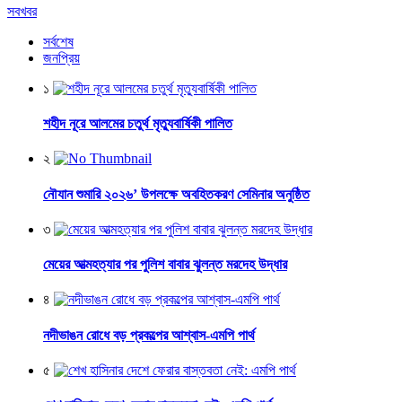
সবখবর
সর্বশেষ
জনপ্রিয়
১
শহীদ নূরে আলমের চতুর্থ মৃত্যুবার্ষিকী পালিত
২
নৌযান শুমারি ২০২৬’ উপলক্ষে অবহিতকরণ সেমিনার অনুষ্ঠিত
৩
মেয়ের আত্মহত্যার পর পুলিশ বাবার ঝুলন্ত মরদেহ উদ্ধার
৪
নদীভাঙন রোধে বড় প্রকল্পের আশ্বাস-এমপি পার্থ
৫