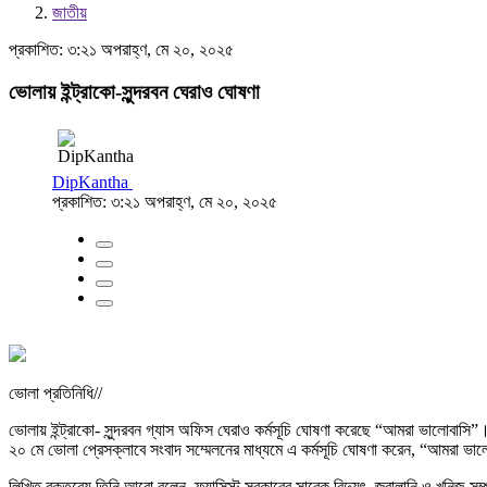
জাতীয়
প্রকাশিত: ৩:২১ অপরাহ্ণ, মে ২০, ২০২৫
ভোলায় ইন্ট্রাকো-সুন্দরবন ঘেরাও ঘোষণা
DipKantha
প্রকাশিত: ৩:২১ অপরাহ্ণ, মে ২০, ২০২৫
ভোলা প্রতিনিধি//
ভোলায় ইন্ট্রাকো- সুন্দরবন গ্যাস অফিস ঘেরাও কর্মসূচি ঘোষণা করেছে “আমরা ভালোবাসি”। 
২০ মে ভোলা প্রেসক্লাবে সংবাদ সম্মেলনের মাধ্যমে এ কর্মসূচি ঘোষণা করেন, “আমরা
লিখিত বক্তব্যে তিনি আরো বলেন, ফ্যাসিস্ট সরকারের সাবেক বিদ্যুৎ, জ্বালানি ও খনিজ সম্প