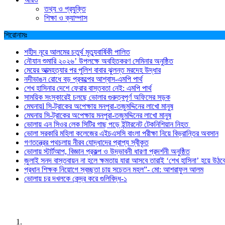
তথ্য ও প্রযুক্তি
শিক্ষা ও ক্যাম্পাস
শিরোনামঃ
শহীদ নূরে আলমের চতুর্থ মৃত্যুবার্ষিকী পালিত
নৌযান শুমারি ২০২৬’ উপলক্ষে অবহিতকরণ সেমিনার অনুষ্ঠিত
মেয়ের আত্মহত্যার পর পুলিশ বাবার ঝুলন্ত মরদেহ উদ্ধার
নদীভাঙন রোধে বড় প্রকল্পের আশ্বাস-এমপি পার্থ
শেখ হাসিনার দেশে ফেরার বাস্তবতা নেই: এমপি পার্থ
সাময়িক সংস্কারেই চলছে ভোলার গুরুত্বপূর্ণ অফিসের সড়ক
মেঘনায়l সি-ট্রাকের অপেক্ষায় মনপুরা-তজুমদ্দিনের লাখো মানুষ
মেঘনায় সি-ট্রাকের অপেক্ষায় মনপুরা-তজুমদ্দিনের লাখো মানুষ
ভোলায় এন সিওর লেক সিটির গাছ পড়ে ইন্টারনেট টেকনিশিয়ান নিহত
ভোলা সরকারি মহিলা কলেজের এইচএসসি বাংলা পরীক্ষা নিয়ে বিভ্রান্তির অবসান
গণতন্ত্রের পথচলায় নীরব যোদ্ধাদের প্রাপ্য স্বীকৃত
ভোলায় স্টার্টআপ, বিজ্ঞান প্রকল্প ও উদ্ভাবনী ধারণা প্রদর্শনী অনুষ্ঠিত
জুলাই সনদ বাস্তবায়ন না হলে ক্ষমতায় যারা আসবে তারাই ‘শেখ হাসিনা’ হয়ে উঠব
প্রধান শিক্ষক নিয়োগে স্বচ্ছতা চায় সচেতন মহল”- মো: আশরাফুল আলম
ভোলায় চর দখলকে কেন্দ্র করে গুলিবিদ্ধ-১