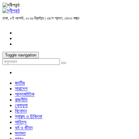
ঢাকা, ৮ই আগস্ট, ২০২৬ খ্রিস্টাব্দ | ২৪শে শ্রাবণ, ১৪৩৩ বঙ্গাব্দ
Toggle navigation
জাতীয়
সারাদেশ
আন্তর্জাতিক
রাজনীতি
খেলাধুলা
বিনোদন
স্বাস্থ্য ও চিকিৎসা
সাহিত্য
ধর্ম ও জীবন
মতামত
আরও