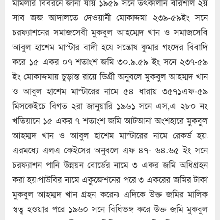
মামলার বিবরনে জানা যায় ১৯৫৯ সনে তৎকালীন বরিশাল ২য়
সাব জজ আদালতে দেওয়ানী মোকাদ্দমা ২৩৯-৫৯ইং সনে
চরফ্যাশনের সমাজসেবী মুকবুল আহম্মেদ খান ও সমাজসেবি
আবুল হাশেম মাস্টার বাদী হযে সন্তোষ কুমার গংদের বিবাদি
করে ১৫ একর ০৭ শতাংশ জমি ৩০.৯.৫৯ ইং সনে ২৩৭-৫৯
ইং মোকাদ্দমায় চুড়ান্ত রায়ে ডিগ্রী অনুবলে মুকবুল আহম্মদ খান
ও আবুল হাশেম মাস্টারের নামে ৫৪ ধারায় ৩৫৭১এফ-৫৯
মিসকেইচে বিগত ২রা জানুয়ারি ১৯৬১ সনে এস,এ ২৮০ নং
খতিয়ানে ১৫ একর ৭ শতাংশ জমি আটআনা অংশহারে মুকবুল
আহম্মদ খান ও আবুল হাশেম মাস্টারের নামে রেকর্ড হয়৷
এরমধ্যে এলএ কেইসের অনুবলে এফ ৪৭- ৬৪.৬৫ ইং সনে
চরফ্যাশন পানি উন্নয়ন বোর্ডের নামে ৩ একর জমি অধিগ্রহন
করা হয়৷পাউবির নামে একুজেশনের পরে ৩ একরের জমির টাকা
মুকবুল আহম্মদ খান গ্রহন করেন৷ এদিকে উক্ত জমির মালিক
স্বত্ব হওয়ার পরে ১৯৬০ সনে বিধিভঙ্গ করে উক্ত জমি মুকবুল