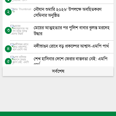
প্রধান শিক্ষক নিয়োগে স্বচ্ছতা চায় সচেতন মহল”-
৮
নৌযান শুমারি ২০২৬’ উপলক্ষে অবহিতকরণ
২
মো: আশরাফুল আলম
সেমিনার অনুষ্ঠিত
ভোলায় চর দখলকে কেন্দ্র করে গুলিবিদ্ধ-১
৯
মেয়ের আত্মহত্যার পর পুলিশ বাবার ঝুলন্ত মরদেহ
৩
উদ্ধার
ভোলায় হতদরিদ্রদের মাঝে করিম-বানু ফাউন্ডেশনের
১০
কম্বল ও খাবার বিতরণ
নদীভাঙন রোধে বড় প্রকল্পের আশ্বাস-এমপি পার্থ
৪
শেখ হাসিনার দেশে ফেরার বাস্তবতা নেই: এমপি
৫
পার্থ
সর্বশেষ
সাময়িক সংস্কারেই চলছে ভোলার গুরুত্বপূর্ণ অফিসের
৬
সড়ক
মেঘনায়l সি-ট্রাকের অপেক্ষায় মনপুরা-তজুমদ্দিনের
৭
লাখো মানুষ
মেঘনায় সি-ট্রাকের অপেক্ষায় মনপুরা-তজুমদ্দিনের