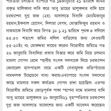
পায়তারা চলছে৷এ ব্যাপারে গত ১৯জানুয়ারি ২১ তারিখে জমির
প্রকৃত মালিকানা দাবি করে আবু তাহের তালুকদার বাদি হয়ে
চরফ্যাশন যুগ্ন জজ (২য়) আদালতে বিবাদি মোঃমিজানুর
রহমান,ইকবাল হোসেন, দিলারা বেগম, মোস্তাফিজুর রহমান ও
নাজমাকে বিবাদি করে বিগত ১৮.১.২১ তারিখে পৃথক ৪ দলিলে
৪৫.৫০ শতাংশ জমির দলিল বাতিলের জন্য দেওয়ানী
৫৫-২০ইং নং মোকদ্দমা দায়ের করেন৷ বিরোধীয় জমিতে গত
২৬ জানুয়ারি বিবাদিরা প্রভাব বিস্তার করে জমি নিয়ে চলমান
মামলা গোপন রেখে স্হানীয় সংসদ সদস্যকে দিয়ে চরফ্যাশন
জেনারেল হাসপাতাল নামে একটি সেবামুলক প্রতিস্ঠানের
নামফলক উম্মোচনে বাধ্য করায়৷এব্যাপারে সংসদ সদস্যের
কাছে মামলার সকল কার্যক্রম গোপন রাখা হয়েছিল৷ এরপর
বিরোধীয় জমিতে জোড়পূর্বক পাকা স্হাপনা বন্ধে মামলার বাদি
আবু তাহের তালুকদার ২৮ জানুয়ারি২১ বৃহস্পতিবার চরফ্যাশন
যুগ্ন জজ আদালতে আদেশের জন্য একটি আবেদন করেছেন৷