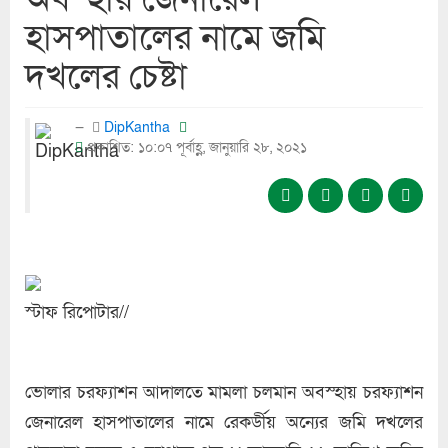
হাসপাতালের নামে জমি
দখলের চেষ্টা
DipKantha
প্রকাশিত: ১০:০৭ পূর্বাহ্ণ, জানুয়ারি ২৮, ২০২১
স্টাফ রিপোটার//
ভোলার চরফ্যাশন আদালতে মামলা চলমান অবস্হায় চরফ্যাশন
জেনারেল হাসপাতালের নামে রেকর্ডীয় অন্যের জমি দখলের