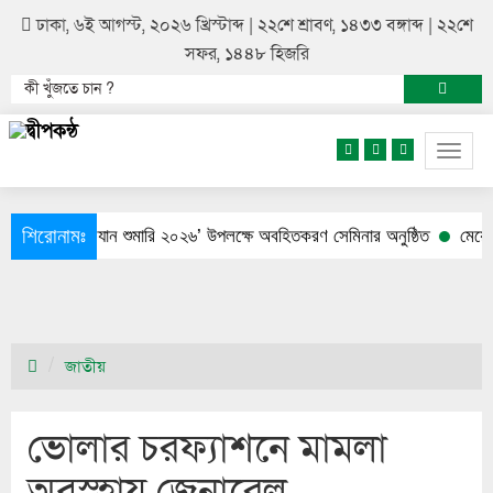
ঢাকা, ৬ই আগস্ট, ২০২৬ খ্রিস্টাব্দ | ২২শে শ্রাবণ, ১৪৩৩ বঙ্গাব্দ | ২২শে
সফর, ১৪৪৮ হিজরি
Togg
navig
শিরোনামঃ
লিত
নৌযান শুমারি ২০২৬’ উপলক্ষে অবহিতকরণ সেমিনার অনুষ্ঠিত
মেয়ের আত্ম
জাতীয়
ভোলার চরফ্যাশনে মামলা
অবস্হায় জেনারেল