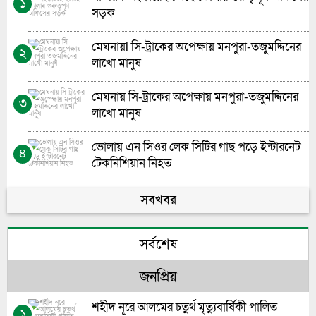
১
সড়ক
মেঘনায়l সি-ট্রাকের অপেক্ষায় মনপুরা-তজুমদ্দিনের
২
লাখো মানুষ
মেঘনায় সি-ট্রাকের অপেক্ষায় মনপুরা-তজুমদ্দিনের
৩
লাখো মানুষ
ভোলায় এন সিওর লেক সিটির গাছ পড়ে ইন্টারনেট
৪
টেকনিশিয়ান নিহত
ভোলা সরকারি মহিলা কলেজের এইচএসসি বাংলা
সবখবর
৫
পরীক্ষা নিয়ে বিভ্রান্তির অবসান
সর্বশেষ
গণতন্ত্রের পথচলায় নীরব যোদ্ধাদের প্রাপ্য স্বীকৃত
৬
জনপ্রিয়
জুলাই সনদ বাস্তবায়ন না হলে ক্ষমতায় যারা আসবে
৭
তারাই ‘শেখ হাসিনা’ হয়ে উঠবে: গোলাম পরোয়ার
শহীদ নূরে আলমের চতুর্থ মৃত্যুবার্ষিকী পালিত
১