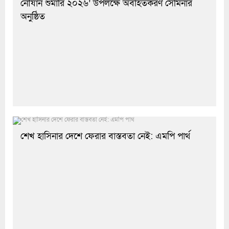
নৌযান শুমারি ২০২৬’ উপলক্ষে অবহিতকরণ সেমিনার
অনুষ্ঠিত
শেখ হাসিনার দেশে ফেরার বাস্তবতা নেই: এমপি পার্থ