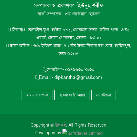
৮
সম্পাদক ও প্রকাশক:-
লাখো মানুষ
ইউনুছ শরীফ
বার্তা সম্পাদক:- এম লোকমান হোসেন
ভোলায় এন সিওর লেক সিটির গাছ পড়ে ইন্টারনেট
৯
টেকনিশিয়ান নিহত
ঠিকানাঃ- তানজীল কুঞ্জ, হাউজ ৮৯১, গোরস্তান সড়ক, উকিল পাড়া, ৩ নং
ওয়ার্ড, ভোলা পৌরসভা, ভোলা - ৮৩০০
ভোলা সরকারি মহিলা কলেজের এইচএসসি বাংলা
১০
ঢাকা অফিস:- ৬/৯ ইস্টান প্লাজা, ৭০ বীর উত্তম সিআর দত্ত রোড, হাতিরপুল,
পরীক্ষা নিয়ে বিভ্রান্তির অবসান
ঢাকা-১২০৫
মোবাইলঃ- ০১৭১৬৩০৫৯৩০
Email:- dipkantha@gmail.com
আমাদের সম্পর্কে
ব্যবহারের নীতিমালা
গোপনীয়তা
Copyright ©
দ্বীপকন্ঠ
. All Rights Reserved
Developed by