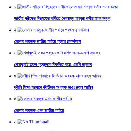
১
জাতীয় গ্রীডের বিদ্যুতের দাবীতে ভোলাস্থ মনপুরা বাসীর মানব বন্ধন
২
ভোলার মারজুক জাতীয় পর্যায়ে প্রথম রানার্সআপ
৩
খেলাধুলাই তরুন প্রজন্মকে বিকশিত করে–এমপি জ্যাকব
৪
দ্বীনি শিক্ষা প্রসারে কীর্তিমান অধ্যক্ষ মাওঃ রুহুল আমিন
৫
ভোলার মারজুক এখন জাতীয় পর্যায়ে
৬