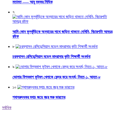
মতামত —– আবু বক্কর সিদ্দিক
৭
আমি কোন ফুলকুঁড়িকে অন্যায়ের সাথে জড়িত থাকতে দেখিনি- বিচারপতি আবদুর
রউফ
৮
চরফ্যাসন রেসিডেন্সিয়াল মডেল মাদরাসার কৃতি শিক্ষার্থী সংবর্ধনা
৯
ভোলায় বিশ্বকাপ ফুটবল খেলাকে কেন্দ্র করে সংঘর্ষ; নিহত-১, আহত-৮
১০
শ্বাসরুদ্ধকর ম্যাচ জয়ে বছর শুরু ভারতের
সর্বাধিক