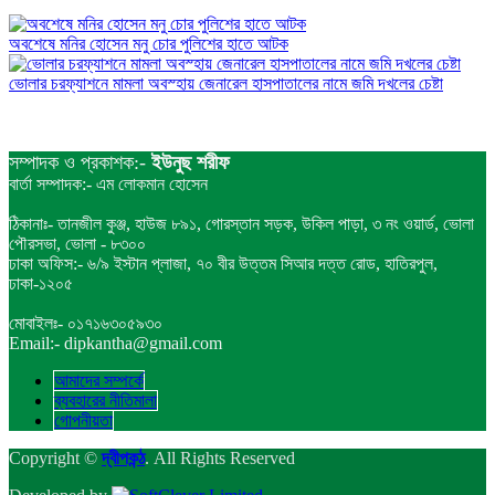
অবশেষে মনির হোসেন মনু চোর পুলিশের হাতে আটক
ভোলার চরফ্যাশনে মামলা অবস্হায় জেনারেল হাসপাতালের নামে জমি দখলের চেষ্টা
সম্পাদক ও প্রকাশক:-
ইউনুছ শরীফ
বার্তা সম্পাদক:- এম লোকমান হোসেন
ঠিকানাঃ- তানজীল কুঞ্জ, হাউজ ৮৯১, গোরস্তান সড়ক, উকিল পাড়া, ৩ নং ওয়ার্ড, ভোলা
পৌরসভা, ভোলা - ৮৩০০
ঢাকা অফিস:- ৬/৯ ইস্টান প্লাজা, ৭০ বীর উত্তম সিআর দত্ত রোড, হাতিরপুল,
ঢাকা-১২০৫
মোবাইলঃ- ০১৭১৬৩০৫৯৩০
Email:- dipkantha@gmail.com
আমাদের সম্পর্কে
ব্যবহারের নীতিমালা
গোপনীয়তা
Copyright ©
দ্বীপকন্ঠ
. All Rights Reserved