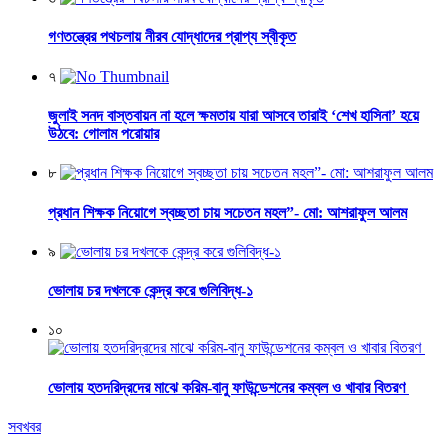
গণতন্ত্রের পথচলায় নীরব যোদ্ধাদের প্রাপ্য স্বীকৃত
৭
জুলাই সনদ বাস্তবায়ন না হলে ক্ষমতায় যারা আসবে তারাই ‘শেখ হাসিনা’ হয়ে
উঠবে: গোলাম পরোয়ার
৮
প্রধান শিক্ষক নিয়োগে স্বচ্ছতা চায় সচেতন মহল”- মো: আশরাফুল আলম
৯
ভোলায় চর দখলকে কেন্দ্র করে গুলিবিদ্ধ-১
১০
ভোলায় হতদরিদ্রদের মাঝে করিম-বানু ফাউন্ডেশনের কম্বল ও খাবার বিতরণ
সবখবর