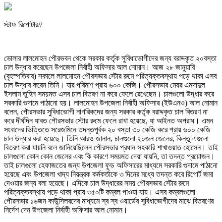
স্টাফ রিপোটার//
ভোলার লালমোহন পৌরভবন থেকে সরকার কর্তৃক সুবিধাভোগীদের জন্য বরাদ্দকৃত ২০বস্তা
চাল উদ্ধার করেছেন উপজেলা নির্বাহী অফিসার আল নোমান। আজ ২৮ জানুয়ারি
(বৃহস্পতিবার) সকালে লালমোহন পৌরসভার স্টোর রুমে পরিত্যক্তবস্থায় পড়ে থাকা এসব
চাল উদ্ধার করেন তিনি। যার পরিমাণ প্রায় ৬০০ কেজি। পৌরসভার মেয়র এমদাদুল
ইসলাম তুহিন সময়মত এসব চাল বিতরণ না করে ফেলে রেখেছেন। চালগুলো উদ্ধার করে
সরকারি গুদামে পাঠানো হয়। লালমোহন উপজেলা নির্বাহী অফিসার (ইউএনও) আল নোমান
বলেন, পৌরসভার সুবিধাভোগী নাগরিকদের জন্য সরকার কর্তৃক বরাদ্দকৃত চাল বিতরণ না
করে দীর্ঘদিন যাবত পৌরসভার স্টোর রুমে ফেলে রাখা হয়েছে, যা আইনত অপরাধ। এমন
সংবাদের ভিত্তিতে সরেজমিনে তদন্তপূর্বক ২০ বস্তা ৩০ কেজি করে প্রায় ৬০০ কেজি
চাল উদ্ধার করা হয়েছে। তিনি আরও জানান, চালগুলো ২০জন জেলের, কিন্তু এগুলো
বিতরণ করা যায়নি বলে জানিয়েছিলেন পৌরসভার প্রধান সহকারি শাখাওয়াত হোসেন। তাই
চালগুলো কোন কোন জেলের এবং কি কারণে সময়মত দেয়া যায়নি, তা তদন্ত প্রয়োজন।
তাই চালগুলো হেফাজতের জন্য উপজেলা ফুড অফিসারের মাধ্যমে সরকারি গুদামে পাঠানো
হয়েছে এবং উপজেলা খাদ্য নিয়ন্ত্রক কর্মকর্তাকে ৩ দিনের মধ্যে তদন্ত করে রিপোর্ট জমা
দেওয়ার জন্য বলা হয়েছে। এদিকে চাল উদ্ধারের সময় পৌরসভার স্টোর রুমে
পরিত্যক্তবস্থায় পড়ে থাকা প্রায় ৩৫০টি কম্বল পাওয়া যায়। এসব কম্বলগুলো
পৌরসভার ১৬জন কাউন্সিলরদের মাধ্যমে স্ব স্ব ওয়ার্ডের সুবিধাভোগীদের মাঝে বিতরণের
নির্দেশ দেন উপজেলা নির্বাহী অফিসার আল নোমান।