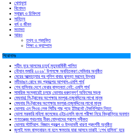
খেলাধুলা
বিনোদন
স্বাস্থ্য ও চিকিৎসা
সাহিত্য
ধর্ম ও জীবন
মতামত
আরও
তথ্য ও প্রযুক্তি
শিক্ষা ও ক্যাম্পাস
শিরোনামঃ
শহীদ নূরে আলমের চতুর্থ মৃত্যুবার্ষিকী পালিত
নৌযান শুমারি ২০২৬’ উপলক্ষে অবহিতকরণ সেমিনার অনুষ্ঠিত
মেয়ের আত্মহত্যার পর পুলিশ বাবার ঝুলন্ত মরদেহ উদ্ধার
নদীভাঙন রোধে বড় প্রকল্পের আশ্বাস-এমপি পার্থ
শেখ হাসিনার দেশে ফেরার বাস্তবতা নেই: এমপি পার্থ
সাময়িক সংস্কারেই চলছে ভোলার গুরুত্বপূর্ণ অফিসের সড়ক
মেঘনায়l সি-ট্রাকের অপেক্ষায় মনপুরা-তজুমদ্দিনের লাখো মানুষ
মেঘনায় সি-ট্রাকের অপেক্ষায় মনপুরা-তজুমদ্দিনের লাখো মানুষ
ভোলায় এন সিওর লেক সিটির গাছ পড়ে ইন্টারনেট টেকনিশিয়ান নিহত
ভোলা সরকারি মহিলা কলেজের এইচএসসি বাংলা পরীক্ষা নিয়ে বিভ্রান্তির অবসান
গণতন্ত্রের পথচলায় নীরব যোদ্ধাদের প্রাপ্য স্বীকৃত
ভোলায় স্টার্টআপ, বিজ্ঞান প্রকল্প ও উদ্ভাবনী ধারণা প্রদর্শনী অনুষ্ঠিত
জুলাই সনদ বাস্তবায়ন না হলে ক্ষমতায় যারা আসবে তারাই ‘শেখ হাসিনা’ হয়ে