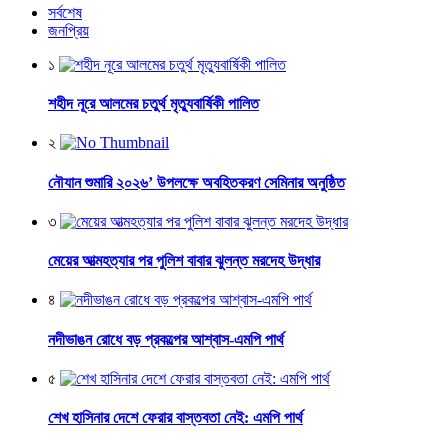
সর্বশেষ
জনপ্রিয়
১
শহীদ নূরে আলমের চতুর্থ মৃত্যুবার্ষিকী পালিত
২
নৌযান শুমারি ২০২৬’ উপলক্ষে অবহিতকরণ সেমিনার অনুষ্ঠিত
৩
মেয়ের আত্মহত্যার পর পুলিশ বাবার ঝুলন্ত মরদেহ উদ্ধার
৪
নদীভাঙন রোধে বড় প্রকল্পের আশ্বাস-এমপি পার্থ
৫
শেখ হাসিনার দেশে ফেরার বাস্তবতা নেই: এমপি পার্থ