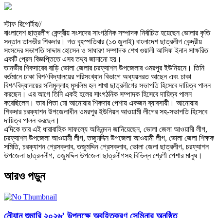
স্টাফ রিপোর্টার//
বাংলাদেশ ছাত্রলীগ কেন্দ্রীয় সংসদের সাংগঠনিক সম্পাদক নির্বাচিত হয়েছেন ভোলার কৃতি
সন্তান তানভীর শিকদার। গত বৃহস্পতিবার (১৩ জুলাই) বাংলাদেশ ছাত্রলীগ কেন্দ্রীয়
সংসদের সভাপতি সাদ্দাম হোসেন ও সাধারণ সম্পাদক শেখ ওয়ালী আসিফ ইনান সাক্ষরিত
একটি প্রেস বিজ্ঞপ্তিতে এসব তথ্য জানানো হয়।
তানভীর শিকদারের বাড়ি ভোলা জেলার চরফ্যাশন উপজেলার ওমরপুর ইউনিয়নে। তিনি
বর্তমানে ঢাকা বিশ^বিদ্যালয়ের পরিসংখ্যান বিভাগে অধ্যয়নরত আছেন এবং ঢাকা
বিশ^বিদ্যালয়ের সলিমুল্লাহ মুসলিম হল শাখা ছাত্রলীগের সভাপতি হিসেবে দায়িত্ব পালন
করছেন। এর আগে তিনি একই হলের সাংগঠনিক সম্পাদক হিসেবে দায়িত্ব পালন
করেছিলেন। তার পিতা মো আনোয়ার শিকদার পেশায় একজন ব্যাবসায়ী। আনোয়ার
শিকদার চরফ্যাশন উপজেলাধীন ওমরপুর ইউনিয়ন আওয়ামী লীগের সহ-সভাপতি হিসেবে
দায়িত্ব পালন করছেন।
এদিকে তার এই ধারাবাহিক সাফল্যে অভিনন্দন জানিয়েছেন, ভোলা জেলা আওয়ামী লীগ,
চরফ্যাশন উপজেলা আওয়ামী লীগ, তজুমদ্দিন উপজেলা আওয়ামী লীগ, ভোলা জেলা শিক্ষক
সমিতি, চরফ্যাশন প্রেসক্লাব, তজুমদ্দিন প্রেসক্লাব, ভোলা জেলা ছাত্রলীগ, চরফ্যাশন
উপজেলা ছাত্রললীগ, তজুমদ্দিন উপজেলা ছাত্রলীগসহ বিভিন্ন শ্রেণী পেশার মানুষ।
আরও পড়ুন
নৌযান শুমারি ২০২৬’ উপলক্ষে অবহিতকরণ সেমিনার অনুষ্ঠিত