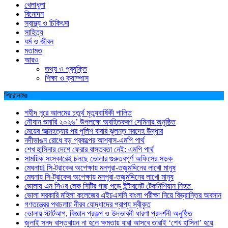
খেলাধুলা
বিনোদন
স্বাস্থ্য ও চিকিৎসা
সাহিত্য
ধর্ম ও জীবন
মতামত
আরও
তথ্য ও প্রযুক্তি
শিক্ষা ও ক্যাম্পাস
শিরোনামঃ
শহীদ নূরে আলমের চতুর্থ মৃত্যুবার্ষিকী পালিত
নৌযান শুমারি ২০২৬’ উপলক্ষে অবহিতকরণ সেমিনার অনুষ্ঠিত
মেয়ের আত্মহত্যার পর পুলিশ বাবার ঝুলন্ত মরদেহ উদ্ধার
নদীভাঙন রোধে বড় প্রকল্পের আশ্বাস-এমপি পার্থ
শেখ হাসিনার দেশে ফেরার বাস্তবতা নেই: এমপি পার্থ
সাময়িক সংস্কারেই চলছে ভোলার গুরুত্বপূর্ণ অফিসের সড়ক
মেঘনায়l সি-ট্রাকের অপেক্ষায় মনপুরা-তজুমদ্দিনের লাখো মানুষ
মেঘনায় সি-ট্রাকের অপেক্ষায় মনপুরা-তজুমদ্দিনের লাখো মানুষ
ভোলায় এন সিওর লেক সিটির গাছ পড়ে ইন্টারনেট টেকনিশিয়ান নিহত
ভোলা সরকারি মহিলা কলেজের এইচএসসি বাংলা পরীক্ষা নিয়ে বিভ্রান্তির অবসান
গণতন্ত্রের পথচলায় নীরব যোদ্ধাদের প্রাপ্য স্বীকৃত
ভোলায় স্টার্টআপ, বিজ্ঞান প্রকল্প ও উদ্ভাবনী ধারণা প্রদর্শনী অনুষ্ঠিত
জুলাই সনদ বাস্তবায়ন না হলে ক্ষমতায় যারা আসবে তারাই ‘শেখ হাসিনা’ হয়ে