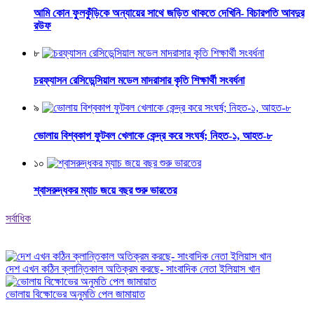
আমি কোন ফুলকুঁড়িকে অন্যায়ের সাথে জড়িত থাকতে দেখিনি- বিচারপতি আবদুর
রউফ
৮
চরফ্যাসন রেসিডেন্সিয়াল মডেল মাদরাসার কৃতি শিক্ষার্থী সংবর্ধনা
৯
ভোলায় বিশ্বকাপ ফুটবল খেলাকে কেন্দ্র করে সংঘর্ষ; নিহত-১, আহত-৮
১০
শ্বাসরুদ্ধকর ম্যাচ জয়ে বছর শুরু ভারতের
সর্বাধিক
দেশ এখন কঠিন ক্লান্তিকাল অতিক্রম করছে- সাংবাদিক নেতা ইলিয়াস খান
ভোলায় বিক্ষোভের অনুমতি পেল জামায়াত