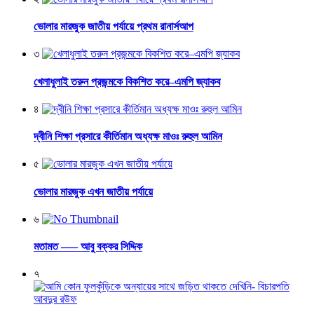
ভোলার মারজুক জাতীয় পর্যায়ে প্রথম রানার্সআপ
৩
খেলাধুলাই তরুন প্রজন্মকে বিকশিত করে–এমপি জ্যাকব
৪
দ্বীনি শিক্ষা প্রসারে কীর্তিমান অধ্যক্ষ মাওঃ রুহুল আমিন
৫
ভোলার মারজুক এখন জাতীয় পর্যায়ে
৬
মতামত —– আবু বক্কর সিদ্দিক
৭