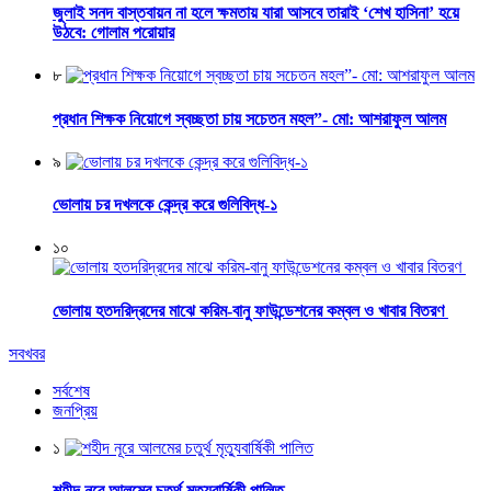
জুলাই সনদ বাস্তবায়ন না হলে ক্ষমতায় যারা আসবে তারাই ‘শেখ হাসিনা’ হয়ে
উঠবে: গোলাম পরোয়ার
৮
প্রধান শিক্ষক নিয়োগে স্বচ্ছতা চায় সচেতন মহল”- মো: আশরাফুল আলম
৯
ভোলায় চর দখলকে কেন্দ্র করে গুলিবিদ্ধ-১
১০
ভোলায় হতদরিদ্রদের মাঝে করিম-বানু ফাউন্ডেশনের কম্বল ও খাবার বিতরণ
সবখবর
সর্বশেষ
জনপ্রিয়
১
শহীদ নূরে আলমের চতুর্থ মৃত্যুবার্ষিকী পালিত