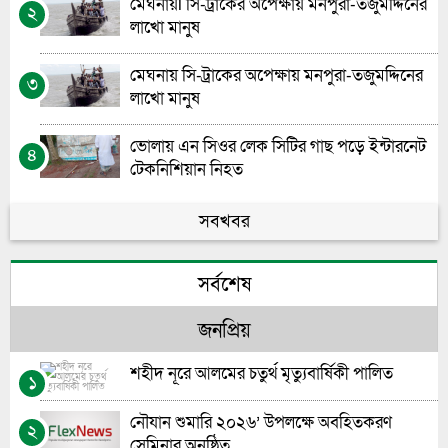
মেঘনায়l সি-ট্রাকের অপেক্ষায় মনপুরা-তজুমদ্দিনের
২
লাখো মানুষ
মেঘনায় সি-ট্রাকের অপেক্ষায় মনপুরা-তজুমদ্দিনের
৩
লাখো মানুষ
ভোলায় এন সিওর লেক সিটির গাছ পড়ে ইন্টারনেট
৪
টেকনিশিয়ান নিহত
ভোলা সরকারি মহিলা কলেজের এইচএসসি বাংলা
সবখবর
৫
পরীক্ষা নিয়ে বিভ্রান্তির অবসান
সর্বশেষ
গণতন্ত্রের পথচলায় নীরব যোদ্ধাদের প্রাপ্য স্বীকৃত
৬
জনপ্রিয়
জুলাই সনদ বাস্তবায়ন না হলে ক্ষমতায় যারা আসবে
৭
তারাই ‘শেখ হাসিনা’ হয়ে উঠবে: গোলাম পরোয়ার
শহীদ নূরে আলমের চতুর্থ মৃত্যুবার্ষিকী পালিত
১
প্রধান শিক্ষক নিয়োগে স্বচ্ছতা চায় সচেতন মহল”-
৮
নৌযান শুমারি ২০২৬’ উপলক্ষে অবহিতকরণ
২
মো: আশরাফুল আলম
সেমিনার অনুষ্ঠিত