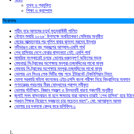
তথ্য ও প্রযুক্তি
শিক্ষা ও ক্যাম্পাস
শিরোনামঃ
শহীদ নূরে আলমের চতুর্থ মৃত্যুবার্ষিকী পালিত
নৌযান শুমারি ২০২৬’ উপলক্ষে অবহিতকরণ সেমিনার অনুষ্ঠিত
মেয়ের আত্মহত্যার পর পুলিশ বাবার ঝুলন্ত মরদেহ উদ্ধার
নদীভাঙন রোধে বড় প্রকল্পের আশ্বাস-এমপি পার্থ
শেখ হাসিনার দেশে ফেরার বাস্তবতা নেই: এমপি পার্থ
সাময়িক সংস্কারেই চলছে ভোলার গুরুত্বপূর্ণ অফিসের সড়ক
মেঘনায়l সি-ট্রাকের অপেক্ষায় মনপুরা-তজুমদ্দিনের লাখো মানুষ
মেঘনায় সি-ট্রাকের অপেক্ষায় মনপুরা-তজুমদ্দিনের লাখো মানুষ
ভোলায় এন সিওর লেক সিটির গাছ পড়ে ইন্টারনেট টেকনিশিয়ান নিহত
ভোলা সরকারি মহিলা কলেজের এইচএসসি বাংলা পরীক্ষা নিয়ে বিভ্রান্তির অবসান
গণতন্ত্রের পথচলায় নীরব যোদ্ধাদের প্রাপ্য স্বীকৃত
ভোলায় স্টার্টআপ, বিজ্ঞান প্রকল্প ও উদ্ভাবনী ধারণা প্রদর্শনী অনুষ্ঠিত
জুলাই সনদ বাস্তবায়ন না হলে ক্ষমতায় যারা আসবে তারাই ‘শেখ হাসিনা’ হয়ে উঠব
প্রধান শিক্ষক নিয়োগে স্বচ্ছতা চায় সচেতন মহল”- মো: আশরাফুল আলম
ভোলায় চর দখলকে কেন্দ্র করে গুলিবিদ্ধ-১