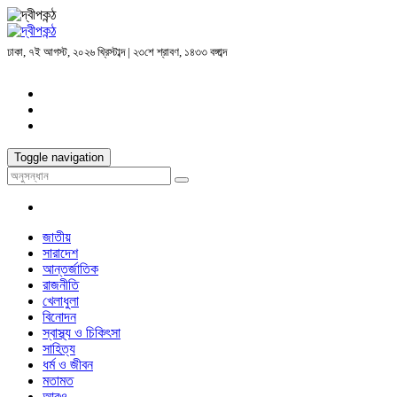
ঢাকা, ৭ই আগস্ট, ২০২৬ খ্রিস্টাব্দ | ২৩শে শ্রাবণ, ১৪৩৩ বঙ্গাব্দ
Toggle navigation
জাতীয়
সারাদেশ
আন্তর্জাতিক
রাজনীতি
খেলাধুলা
বিনোদন
স্বাস্থ্য ও চিকিৎসা
সাহিত্য
ধর্ম ও জীবন
মতামত
আরও