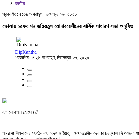
জাতীয়
প্রকাশিত: ৫:২৬ অপরাহ্ণ, ডিসেম্বর ২৬, ২০২০
ভোলায় চরফ্যাশন জমিয়তুল মোদাররেসীনের বার্ষিক সাধারণ সভা অনুষ্ঠিত
DipKantha
প্রকাশিত: ৫:২৬ অপরাহ্ণ, ডিসেম্বর ২৬, ২০২০
এম লোকমান হোসেন //
মাদরাসা শিক্ষকদের সংগঠন বাংলাদেশ জমিয়তুল মোদাররেসীন ভোলার চরফ্যাশন উপজেলা শাখ
অধ্যক্ষ মাওলানা মো. আবদুল খালেক।