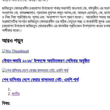
জমিয়তুল মোদাররেসীন চরফ্যাশন উপজেলা শাখার সভাপতি মাওলানা মো. মঈনুদ্দীন এর সভা
অধ্যাপক মো. কামরুজ্জামান, প্রভাষক মুহাম্মদ মামুন আলম,মো. আবদুস ছোবহান, মো. ছালাহ
ও নিজ নিজ প্রতিষ্ঠানের সুপার এবং অধ্যক্ষগণ অংশ গ্রহণ করেন। আয়োজিত সভায় বক্তারা
অরাজনৈতীক সংগঠন জমিয়তুল মোদাররেসীন এর সঠিক নেতৃত্ব সচ্ছ ও জবাবদিহী মূলক এবং শিক
চরফ্যাশন উপজেলা জমিয়তুল মোদাররেসীন এর বাৎসরিক প্রতিবেদন উপস্থাপন করেন চলমান ক
অঙ্গীকার করেন।
আরও পড়ুন
নৌযান শুমারি ২০২৬’ উপলক্ষে অবহিতকরণ সেমিনার অনুষ্ঠিত
শেখ হাসিনার দেশে ফেরার বাস্তবতা নেই: এমপি পার্থ
জাতীয়
বিষয়: