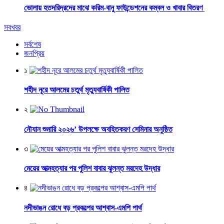
ভোলায় হতদরিদ্রদের মাঝে করিম-বানু ফাউন্ডেশনের কম্বল ও খাবার বিতরণ
সবখবর
সর্বশেষ
জনপ্রিয়
১
শহীদ নূরে আলমের চতুর্থ মৃত্যুবার্ষিকী পালিত
২
নৌযান শুমারি ২০২৬’ উপলক্ষে অবহিতকরণ সেমিনার অনুষ্ঠিত
৩
মেয়ের আত্মহত্যার পর পুলিশ বাবার ঝুলন্ত মরদেহ উদ্ধার
৪
নদীভাঙন রোধে বড় প্রকল্পের আশ্বাস-এমপি পার্থ