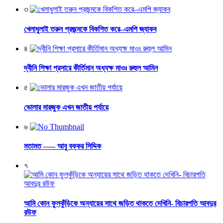
৩
খেলাধুলাই তরুন প্রজন্মকে বিকশিত করে–এমপি জ্যাকব
৪
দ্বীনি শিক্ষা প্রসারে কীর্তিমান অধ্যক্ষ মাওঃ রুহুল আমিন
৫
ভোলার মারজুক এখন জাতীয় পর্যায়ে
৬
মতামত —– আবু বক্কর সিদ্দিক
৭
আমি কোন ফুলকুঁড়িকে অন্যায়ের সাথে জড়িত থাকতে দেখিনি- বিচারপতি আবদুর
রউফ