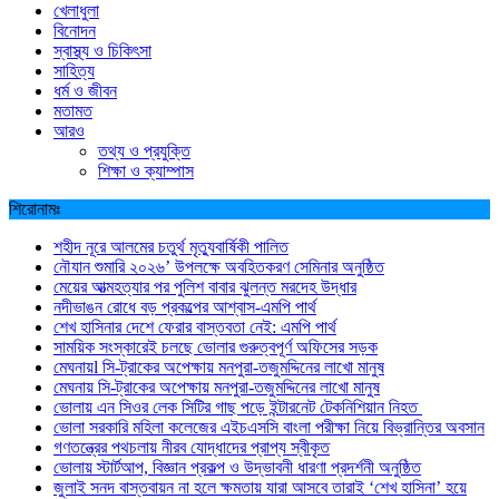
খেলাধুলা
বিনোদন
স্বাস্থ্য ও চিকিৎসা
সাহিত্য
ধর্ম ও জীবন
মতামত
আরও
তথ্য ও প্রযুক্তি
শিক্ষা ও ক্যাম্পাস
শিরোনামঃ
শহীদ নূরে আলমের চতুর্থ মৃত্যুবার্ষিকী পালিত
নৌযান শুমারি ২০২৬’ উপলক্ষে অবহিতকরণ সেমিনার অনুষ্ঠিত
মেয়ের আত্মহত্যার পর পুলিশ বাবার ঝুলন্ত মরদেহ উদ্ধার
নদীভাঙন রোধে বড় প্রকল্পের আশ্বাস-এমপি পার্থ
শেখ হাসিনার দেশে ফেরার বাস্তবতা নেই: এমপি পার্থ
সাময়িক সংস্কারেই চলছে ভোলার গুরুত্বপূর্ণ অফিসের সড়ক
মেঘনায়l সি-ট্রাকের অপেক্ষায় মনপুরা-তজুমদ্দিনের লাখো মানুষ
মেঘনায় সি-ট্রাকের অপেক্ষায় মনপুরা-তজুমদ্দিনের লাখো মানুষ
ভোলায় এন সিওর লেক সিটির গাছ পড়ে ইন্টারনেট টেকনিশিয়ান নিহত
ভোলা সরকারি মহিলা কলেজের এইচএসসি বাংলা পরীক্ষা নিয়ে বিভ্রান্তির অবসান
গণতন্ত্রের পথচলায় নীরব যোদ্ধাদের প্রাপ্য স্বীকৃত
ভোলায় স্টার্টআপ, বিজ্ঞান প্রকল্প ও উদ্ভাবনী ধারণা প্রদর্শনী অনুষ্ঠিত
জুলাই সনদ বাস্তবায়ন না হলে ক্ষমতায় যারা আসবে তারাই ‘শেখ হাসিনা’ হয়ে