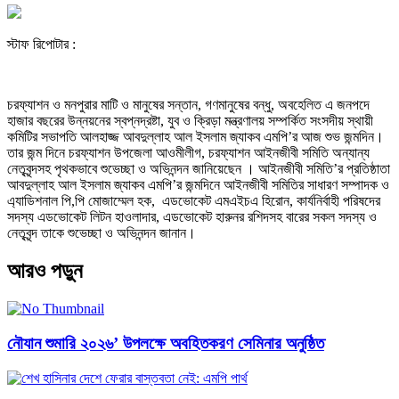
স্টাফ রিপোটার :
চরফ্যাশন ও মনপুরার মাটি ও মানুষের সন্তান, গণমানুষের বন্ধু, অবহেলিত এ জনপদে
হাজার বছরের উন্নয়নের স্বপ্নদ্রষ্টা, যুব ও ক্রিড়া মন্ত্রণালয় সম্পর্কিত সংসদীয় স্থায়ী
কমিটির সভাপতি আলহাজ্জ আবদুল্লাহ আল ইসলাম জ্যাকব এমপি’র আজ শুভ জন্মদিন।
তার জন্ম দিনে চরফ্যাশন উপজেলা আওমীলীগ, চরফ্যাশন আইনজীবী সমিতি অন্যান্য
নেতৃবৃন্দসহ পৃথকভাবে শুভেচ্ছা ও অভিনন্দন জানিয়েছেন । আইনজীবী সমিতি’র প্রতিষ্ঠাতা
আবদুল্লাহ আল ইসলাম জ্যাকব এমপি’র জন্মদিনে আইনজীবী সমিতির সাধারণ সম্পাদক ও
এ্যাডিশনাল পি,পি মোজাম্মেল হক, এডভোকেট এমএইচএ হিরোন, কার্যনির্বাহী পরিষদের
সদস্য এডভোকেট লিটন হাওলাদার, এডভোকেট হারুনর রশিদসহ বারের সকল সদস্য ও
নেতৃবৃন্দ তাকে শুভেচ্ছা ও অভিনন্দন জানান।
আরও পড়ুন
নৌযান শুমারি ২০২৬’ উপলক্ষে অবহিতকরণ সেমিনার অনুষ্ঠিত