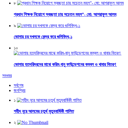
৮
প্রধান শিক্ষক নিয়োগে স্বচ্ছতা চায় সচেতন মহল”- মো: আশরাফুল আলম
৯
ভোলায় চর দখলকে কেন্দ্র করে গুলিবিদ্ধ-১
১০
ভোলায় হতদরিদ্রদের মাঝে করিম-বানু ফাউন্ডেশনের কম্বল ও খাবার বিতরণ
সবখবর
সর্বশেষ
জনপ্রিয়
১
শহীদ নূরে আলমের চতুর্থ মৃত্যুবার্ষিকী পালিত
২