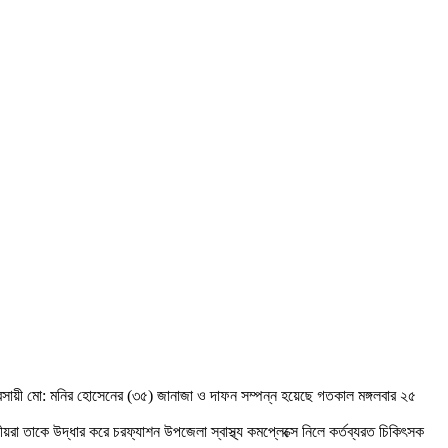
নব্যবসায়ী মো: মনির হোসেনের (৩৫) জানাজা ও দাফন সম্পন্ন হয়েছে গতকাল মঙ্গলবার ২৫
া তাকে উদ্ধার করে চরফ্যাশন উপজেলা স্বাস্থ্য কমপ্লেক্সে নিলে কর্তব্যরত চিকিৎসক