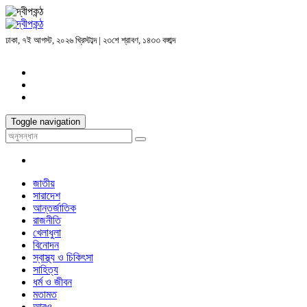
ঢাকা, ৭ই আগস্ট, ২০২৬ খ্রিস্টাব্দ | ২৩শে শ্রাবণ, ১৪৩৩ বঙ্গাব্দ
Toggle navigation
জাতীয়
সারাদেশ
আন্তর্জাতিক
রাজনীতি
খেলাধুলা
বিনোদন
স্বাস্থ্য ও চিকিৎসা
সাহিত্য
ধর্ম ও জীবন
মতামত
আরও