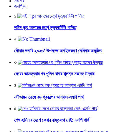
সর্বশেষ
জনপ্রিয়
১
শহীদ নূরে আলমের চতুর্থ মৃত্যুবার্ষিকী পালিত
২
নৌযান শুমারি ২০২৬’ উপলক্ষে অবহিতকরণ সেমিনার অনুষ্ঠিত
৩
মেয়ের আত্মহত্যার পর পুলিশ বাবার ঝুলন্ত মরদেহ উদ্ধার
৪
নদীভাঙন রোধে বড় প্রকল্পের আশ্বাস-এমপি পার্থ
৫
শেখ হাসিনার দেশে ফেরার বাস্তবতা নেই: এমপি পার্থ
৬