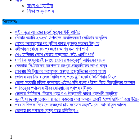
তথ্য ও প্রযুক্তি
শিক্ষা ও ক্যাম্পাস
শিরোনামঃ
শহীদ নূরে আলমের চতুর্থ মৃত্যুবার্ষিকী পালিত
নৌযান শুমারি ২০২৬’ উপলক্ষে অবহিতকরণ সেমিনার অনুষ্ঠিত
মেয়ের আত্মহত্যার পর পুলিশ বাবার ঝুলন্ত মরদেহ উদ্ধার
নদীভাঙন রোধে বড় প্রকল্পের আশ্বাস-এমপি পার্থ
শেখ হাসিনার দেশে ফেরার বাস্তবতা নেই: এমপি পার্থ
সাময়িক সংস্কারেই চলছে ভোলার গুরুত্বপূর্ণ অফিসের সড়ক
মেঘনায়l সি-ট্রাকের অপেক্ষায় মনপুরা-তজুমদ্দিনের লাখো মানুষ
মেঘনায় সি-ট্রাকের অপেক্ষায় মনপুরা-তজুমদ্দিনের লাখো মানুষ
ভোলায় এন সিওর লেক সিটির গাছ পড়ে ইন্টারনেট টেকনিশিয়ান নিহত
ভোলা সরকারি মহিলা কলেজের এইচএসসি বাংলা পরীক্ষা নিয়ে বিভ্রান্তির অবসান
গণতন্ত্রের পথচলায় নীরব যোদ্ধাদের প্রাপ্য স্বীকৃত
ভোলায় স্টার্টআপ, বিজ্ঞান প্রকল্প ও উদ্ভাবনী ধারণা প্রদর্শনী অনুষ্ঠিত
জুলাই সনদ বাস্তবায়ন না হলে ক্ষমতায় যারা আসবে তারাই ‘শেখ হাসিনা’ হয়ে উঠব
প্রধান শিক্ষক নিয়োগে স্বচ্ছতা চায় সচেতন মহল”- মো: আশরাফুল আলম
ভোলায় চর দখলকে কেন্দ্র করে গুলিবিদ্ধ-১