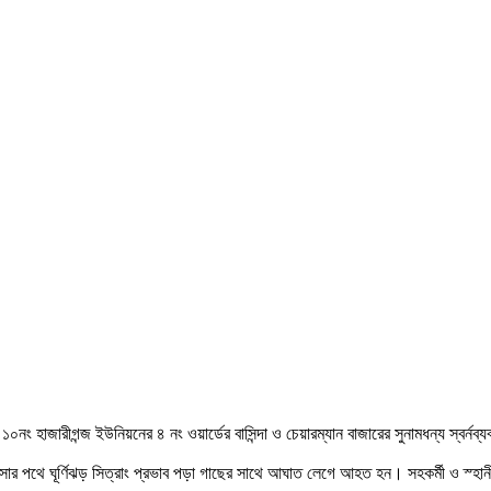
নং হাজারীগন্জ ইউনিয়নের ৪ নং ওয়ার্ডের বাসিন্দা ও চেয়ারম্যান বাজারের সুনামধন্য স্বর্
ার পথে ঘূর্ণিঝড় সিত্রাং প্রভাব পড়া গাছের সাথে আঘাত লেগে আহত হন। সহকর্মী ও স্হানীয়র