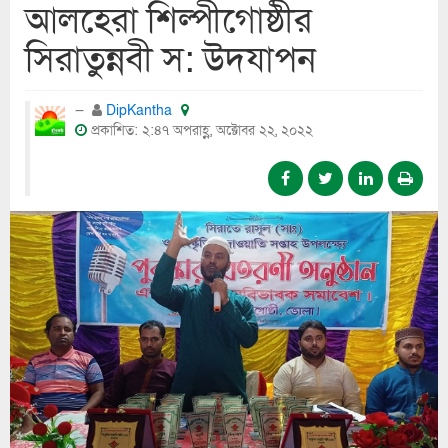
আলহেরা শিল্পীগোষ্ঠীর
সিরাতুন্নবী স: উদযাপন
DipKantha
প্রকাশিত: ২:৪৭ অপরাহ্ণ, অক্টোবর ২২, ২০২২