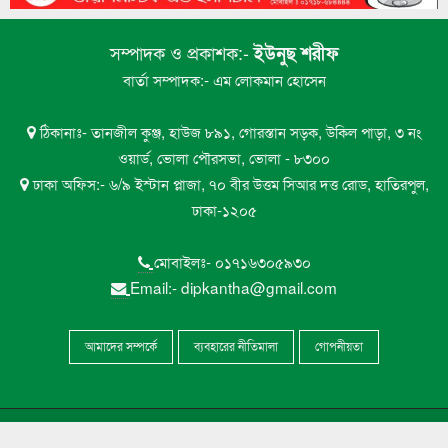
মেঘনায় সি-ট্রাকের অপেক্ষায় মনপুরা-তজুমদ্দিনের
৮
লাখো মানুষ
সম্পাদক ও প্রকাশক:-
ইউনুছ শরীফ
ভোলায় এন সিওর লেক সিটির গাছ পড়ে ইন্টারনেট
বার্তা সম্পাদক:- এম লোকমান হোসেন
৯
টেকনিশিয়ান নিহত
ঠিকানাঃ- তানজীল কুঞ্জ, হাউজ ৮৯১, গোরস্তান সড়ক, উকিল পাড়া, ৩ নং
ভোলা সরকারি মহিলা কলেজের এইচএসসি বাংলা
ওয়ার্ড, ভোলা পৌরসভা, ভোলা - ৮৩০০
১০
পরীক্ষা নিয়ে বিভ্রান্তির অবসান
ঢাকা অফিস:- ৬/৯ ইস্টান প্লাজা, ৭০ বীর উত্তম সিআর দত্ত রোড, হাতিরপুল,
ঢাকা-১২০৫
মোবাইলঃ- ০১৭১৬৩০৫৯৩০
Email:- dipkantha@gmail.com
আমাদের সম্পর্কে
ব্যবহারের নীতিমালা
গোপনীয়তা
Copyright ©
দ্বীপকন্ঠ
. All Rights Reserved