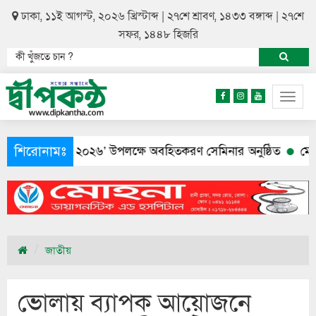
ঢাকা, ১১ই আগস্ট, ২০২৬ খ্রিস্টাব্দ | ২৭শে শ্রাবণ, ১৪৩৩ বঙ্গাব্দ | ২৭শে
সফর, ১৪৪৮ হিজরি
Togg
navig
শিরোনামঃ
ন শুমারি ২০২৬’ উপলক্ষে অবহিতকরণ সেমিনার অনুষ্ঠিত
মেয়ের আত্
জাতীয়
ভোলায় ব্যাপক আয়োজনে