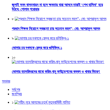
জুলাই সনদ বাস্তবায়ন না হলে ক্ষমতায় যারা আসবে তারাই ‘শেখ হাসিনা’ হয়ে
উঠবে: গোলাম পরোয়ার
৮
প্রধান শিক্ষক নিয়োগে স্বচ্ছতা চায় সচেতন মহল”- মো: আশরাফুল আলম
৯
ভোলায় চর দখলকে কেন্দ্র করে গুলিবিদ্ধ-১
১০
ভোলায় হতদরিদ্রদের মাঝে করিম-বানু ফাউন্ডেশনের কম্বল ও খাবার বিতরণ
সবখবর
সর্বশেষ
জনপ্রিয়
১