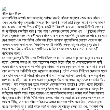
স্টাফ রিপোর্টার//
আওয়ামীলীগ আগস্ট মাস আসলেই ‘কাঁদো বাঙালি কাঁদো’ মানুষকে জোর করে কাঁদায়।
এবার দেশের মানুষ স্বেচ্ছায় কাঁদতে বাধ্য হলো‌। কারণ তারা রক্ত দিয়েই আগস্ট মাসটি
শুরু করেছে। লাশের উপরে দাঁড়িয়ে রাজনীতি বিএনপি করে না। আওয়ামীলীগই লাশের
উপর দাঁড়িয়ে রাজনীতি করে। যার প্রমাণ ভোলার ভোলার জোড়া খুন। পুলিশের গুলিতে
নিহত স্বেচ্ছাসেবক দল কর্মী আব্দুর রহিম ও ছাত্রদল সভাপতি নূর আলমের পরিবারের সাথে
দেখা করতে এবং সাংগঠনিক খোঁজখবর নিতে গতকাল বৃহস্পতিবার ভোলায় এসে সংবাদ
সম্মেলনে এসব কথা বলেন, বিএনপির স্থায়ী কমিটির সদস্য বাবু গয়েশ্বর চন্দ্র রায়।
ঘোষণা দেন নিহত পরিবারের স্থায়ীভাবে দায়িত্ব নেয়ার ও ভোলায় তাদের নামে দুটি
প্রতিষ্ঠান গড়ার।
১১ সদস্যের প্রতিনিধি দলের উপস্থিতিতে সংবাদ সম্মেলনে বাবুর বয়স চন্দ্র রায় আরো
বলেন, ভোলায় জনগণের পক্ষে আন্দোলন করতে গিয়ে শহীদ হন স্বেচ্ছাসেবক দল কর্মী
আব্দুর রহিম ও ছাত্রদল সভাপতি নূরে আলম। তাদের রক্ত কখনো বৃথা যাবে না। কারণ
তারা জনগণের প্রতিনিধি হয়ে আন্দোলন করেছেন। পুলিশ এভাবে নির্বিচারে দেয়ালের মধ্যে
এসে গুলি করবে এটা আমরা ভাবতেও পারি না। আমরা বরাবরই জনগণের পক্ষে আন্দোলন
সংগ্রাম করেছি। যার কারণে জনগণ স্বতঃস্ফূর্তভাবে আমাদের আন্দোলনকে সমর্থন দিয়ে
আসছে। যার বাস্তব রূপ হচ্ছে আজকে ভোলার সফল হরতাল। কোন ধরনের পিকেটিং
ছাড়াই মানুষ দোকানপাট বন্ধ রেখে প্রতিবাদ করছে আমরা এজন্য তাদেরকে আন্তরিক
অভিনন্দন জানাই সাথে সাথে তাদের এই আন্তরিকতার কারণে আমরা অর্থ দিবস হরতাল
প্রত্যারের ঘোষণা দিচ্ছি তিনি আরো বলেন, আমাদের নেতা তারেক রহমানের পক্ষ থেকে
ঘোষণা দিচ্ছি, এ সকল শহীদ পরিবারকে আমরা সব সময় খোঁজ খবর নিব। তাদের সুখে
দুখের অংশীদার হব। তারা যাতে কষ্টে না থাকে সে দায়িত্ব নেয়া হবে এবং বিএনপি যদি