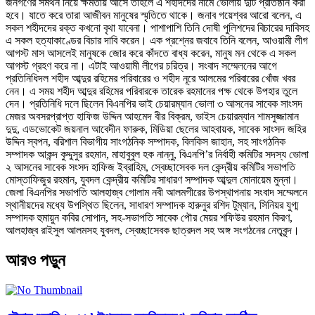
জনগণের সমর্থন নিয়ে ক্ষমতায় আসে তাহলে এ শহীদদের নামে ভোলায় দুটি প্রতিষ্ঠান করা
হবে। যাতে করে তারা আজীবন মানুষের স্মৃতিতে থাকে। জনাব গয়েশ্বর আরো বলেন, এ
সকল শহীদদের রক্ত কখনো বৃথা যাবেনা। পাশাপাশি তিনি দোষী পুলিশদের বিচারের দাবিসহ
এ সকল হত্যাকাণ্ডের বিচার দাবি করেন। এক প্রশ্নের জবাবে তিনি বলেন, আওয়ামী লীগ
আগস্ট মাস আসলেই মানুষকে জোর করে কাঁদতে বাধ্য করেন, মানুষ মন থেকে এ সকল
আগস্ট গ্রহণ করে না। এটাই আওয়ামী লীগের চরিত্র। সংবাদ সম্মেলনের আগে
প্রতিনিধিদল শহীদ আব্দুর রহিমের পরিবারের ও শহীদ নূরে আলমের পরিবারের খোঁজ খবর
নেন। এ সময় শহীদ আব্দুর রহিমের পরিবারকে তারেক রহমানের পক্ষ থেকে উপহার তুলে
দেন। প্রতিনিধি দলে ছিলেন বিএনপির ভাই চেয়ারম্যান ভোলা ৩ আসনের সাবেক সাংসদ
মেজর অবসরপ্রাপ্ত হাফিজ উদ্দিন আহমেদ বীর বিক্রম, ভাইস চেয়ারম্যান শামসুজ্জামান
দুদু, এডভোকেট জয়নাল আবেদীন ফারুক, মিডিয়া ছেলের আহবায়ক, সাবেক সাংসদ জহির
উদ্দিন স্বপন, বরিশাল বিভাগীয় সাংগঠনিক সম্পাদক, বিলকিস জাহান, সহ সাংগঠনিক
সম্পাদক আকন্দ কুদ্দুসুর রহমান, মাহাবুবুল হক নান্নু, বিএনপি’র নির্বাহী কমিটির সদস্য ভোলা
২ আসনের সাবেক সংসদ হাফিজ ইব্রাহিম, স্বেচ্ছাসেবক দল কেন্দ্রীয় কমিটির সভাপতি
মোস্তাফিজুর রহমান, যুবদল কেন্দ্রীয় কমিটির সাধারণ সম্পাদক আব্দুল মোনায়েম মুন্না।
জেলা বিএনপির সভাপতি আলহাজ্ব গোলাম নবী আলমগীরের উপস্থাপনায় সংবাদ সম্মেলনে
স্থানীয়দের মধ্যে উপস্থিত ছিলেন, সাধারণ সম্পাদক হারুনুর রশিদ টুম্যান, সিনিয়র যুগ্ম
সম্পাদক হুমায়ুন কবির সোপান, সহ-সভাপতি সাবেক পৌর মেয়র শফিউর রহমান কিরণ,
আলহাজ্ব রাইসুল আলমসহ যুবদল, স্বেচ্ছাসেবক ছাত্রদল সহ অঙ্গ সংগঠনের নেতৃবৃন্দ।
আরও পড়ুন