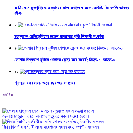
আমি কোন ফুলকুঁড়িকে অন্যায়ের সাথে জড়িত থাকতে দেখিনি- বিচারপতি আবদুর
রউফ
৮
চরফ্যাসন রেসিডেন্সিয়াল মডেল মাদরাসার কৃতি শিক্ষার্থী সংবর্ধনা
৯
ভোলায় বিশ্বকাপ ফুটবল খেলাকে কেন্দ্র করে সংঘর্ষ; নিহত-১, আহত-৮
১০
শ্বাসরুদ্ধকর ম্যাচ জয়ে বছর শুরু ভারতের
সর্বাধিক
ভোলায় ছাত্রদল নেতা আলমের মৃত্যুতে সকাল সন্ধ্যা হরতাল
বিচার বিভাগীয় কর্মচারী এসোসিয়েশনের ময়মনসিংহ বিভাগীয় সম্মেলন