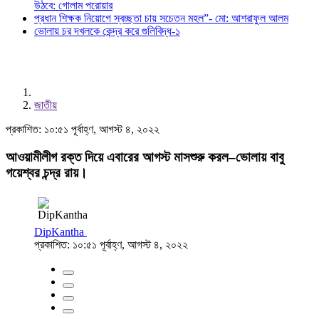
উঠবে: গোলাম পরোয়ার
প্রধান শিক্ষক নিয়োগে স্বচ্ছতা চায় সচেতন মহল”- মো: আশরাফুল আলম
ভোলায় চর দখলকে কেন্দ্র করে গুলিবিদ্ধ-১
জাতীয়
প্রকাশিত: ১০:৫১ পূর্বাহ্ণ, আগস্ট ৪, ২০২২
আওয়ামীলীগ রক্ত দিয়ে এবারের আগস্ট মাসশুরু করল–ভোলায় বাবু
গয়েশ্বর চন্দ্র রায়।
DipKantha
প্রকাশিত: ১০:৫১ পূর্বাহ্ণ, আগস্ট ৪, ২০২২