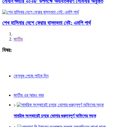
নৌযান শুমারি ২০২৬’ উপলক্ষে অবহিতকরণ সেমিনার অনুষ্ঠিত
শেখ হাসিনার দেশে ফেরার বাস্তবতা নেই: এমপি পার্থ
জাতীয়
বিষয়:
ফেসবুক পেজে লাইক দিন
জাতীয় এর আরও খবর
১
সাময়িক সংস্কারেই চলছে ভোলার গুরুত্বপূর্ণ অফিসের সড়ক
২