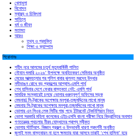
খেলাধুলা
বিনোদন
স্বাস্থ্য ও চিকিৎসা
সাহিত্য
ধর্ম ও জীবন
মতামত
আরও
তথ্য ও প্রযুক্তি
শিক্ষা ও ক্যাম্পাস
শিরোনামঃ
শহীদ নূরে আলমের চতুর্থ মৃত্যুবার্ষিকী পালিত
নৌযান শুমারি ২০২৬’ উপলক্ষে অবহিতকরণ সেমিনার অনুষ্ঠিত
মেয়ের আত্মহত্যার পর পুলিশ বাবার ঝুলন্ত মরদেহ উদ্ধার
নদীভাঙন রোধে বড় প্রকল্পের আশ্বাস-এমপি পার্থ
শেখ হাসিনার দেশে ফেরার বাস্তবতা নেই: এমপি পার্থ
সাময়িক সংস্কারেই চলছে ভোলার গুরুত্বপূর্ণ অফিসের সড়ক
মেঘনায়l সি-ট্রাকের অপেক্ষায় মনপুরা-তজুমদ্দিনের লাখো মানুষ
মেঘনায় সি-ট্রাকের অপেক্ষায় মনপুরা-তজুমদ্দিনের লাখো মানুষ
ভোলায় এন সিওর লেক সিটির গাছ পড়ে ইন্টারনেট টেকনিশিয়ান নিহত
ভোলা সরকারি মহিলা কলেজের এইচএসসি বাংলা পরীক্ষা নিয়ে বিভ্রান্তির অবসান
গণতন্ত্রের পথচলায় নীরব যোদ্ধাদের প্রাপ্য স্বীকৃত
ভোলায় স্টার্টআপ, বিজ্ঞান প্রকল্প ও উদ্ভাবনী ধারণা প্রদর্শনী অনুষ্ঠিত
জুলাই সনদ বাস্তবায়ন না হলে ক্ষমতায় যারা আসবে তারাই ‘শেখ হাসিনা’ হয়ে