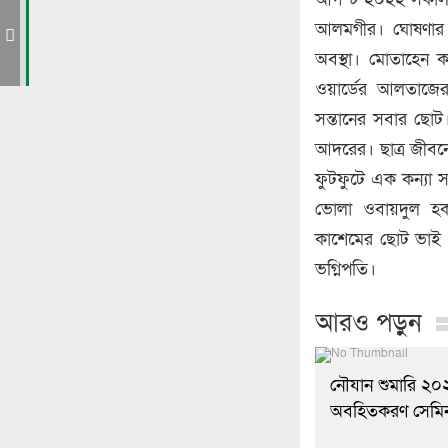
র
আলমগীর। ঘোষণার 
ল
অবস্থা। মোতাহেন 
নিক
ওয়ার্ডের আলতাজে
সন্তানের সবার ছো
আদরের। ছাত্র জীবনে
ফুটফুটে এক কন্যা 
ভোলা ওবায়দুল হক 
কাশেমের ছোট ভাই এব
ভগ্নিপতি।
আরও পড়ুন
নৌযান শুমারি ২০
অবহিতকরণ সেমিনা