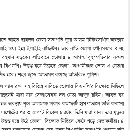
লিতে আহত ছাত্রদল জেলা সভাপতি নূরে আলম চিকিৎসাধীন অবস্থায়
িল্লাহি ওয়া ইন্না ইলাইহি রাজিউন। তার বাড়ি ভোলা পৌরসভার ৪ নং
 রহমান সড়কে। প্রতিবাদে ভোলায় ৪ আগস্ট বৃহস্পতিবার সকাল
েছে বিএনপি। উত্তপ্ত হয়ে উঠেছে ভোলা। আগামীকাল ভোল এ নেতার
্ঠিত হবে। শহর জুড়ে মোতায়ন রয়েছে অতিরিক্ত পুলিশ।
গ্যাস রক্ষা সহ বিভিন্ন দাবিতে ভোলায় বিএনপি’র বিক্ষোভ মিছিলে
নাস্থলেই মারা যায় সেচ্ছাসেবক দল নেতা আব্দুর রহিম। আহত হয়
ত অবস্থায় নূরে আলমকে ঢাকার কমফোর্ট হাসপাতালে ভর্তি করানো
সাপোর্টের পর ৩ আগস্ট বিকেল চারটায় তিনি মারা যান। তার মৃত্যুর
উত্তপ্ত হয়ে উঠে ভোলা। বিক্ষোভ মিছিলে ফেটে পড়ে নেতাকর্মীরা। ৪
সন্ধ্যা হরতালের ঘোষণা দেন জেলা বিএনপির সভাপতি গোলাম নবী