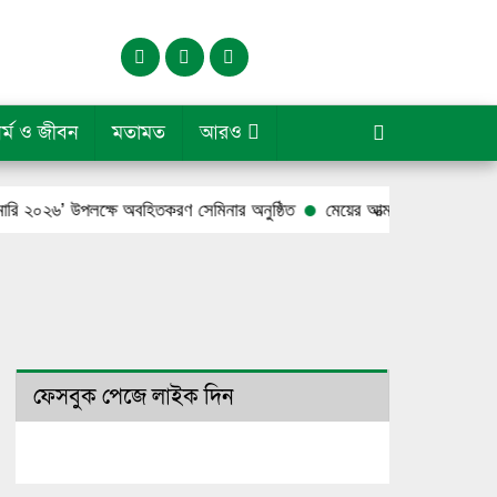
র্ম ও জীবন
মতামত
আরও
২৬’ উপলক্ষে অবহিতকরণ সেমিনার অনুষ্ঠিত
মেয়ের আত্মহত্যার পর পুলিশ বাবার ঝ
ফেসবুক পেজে লাইক দিন