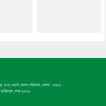
ড়া, ৩ নং ওয়ার্ড, ভোলা পৌরসভা, ভোলা - ৮৩০০
ড, হাতিরপুল, ঢাকা-১২০৫