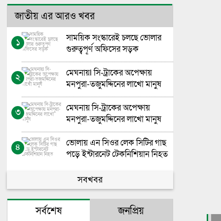
জাতীয় এর আরও খবর
সাময়িক সংস্কারেই চলছে ভোলার
১
গুরুত্বপূর্ণ অফিসের সড়ক
মেঘনায়l সি-ট্রাকের অপেক্ষায়
২
মনপুরা-তজুমদ্দিনের লাখো মানুষ
মেঘনায় সি-ট্রাকের অপেক্ষায়
৩
মনপুরা-তজুমদ্দিনের লাখো মানুষ
ভোলায় এন সিওর লেক সিটির গাছ
৪
পড়ে ইন্টারনেট টেকনিশিয়ান নিহত
ভোলা সরকারি মহিলা কলেজের
সবখবর
৫
এইচএসসি বাংলা পরীক্ষা নিয়ে
বিভ্রান্তির অবসান
সর্বশেষ
জনপ্রিয়
গণতন্ত্রের পথচলায় নীরব যোদ্ধাদের
৬