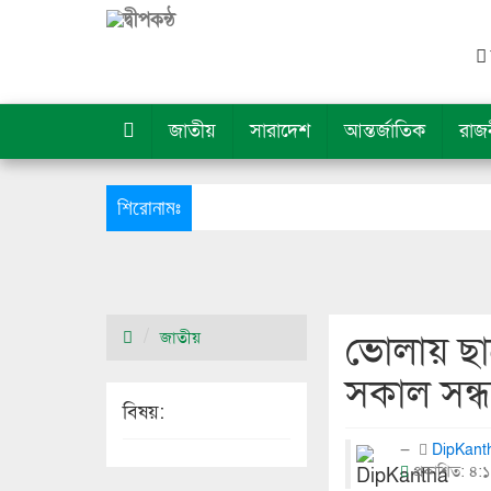
জাতীয়
সারাদেশ
আন্তর্জাতিক
রাজ
শিরোনামঃ
ভোলায় ছা
জাতীয়
সকাল সন্ধ
বিষয়:
DipKan
প্রকাশিত: ৪: