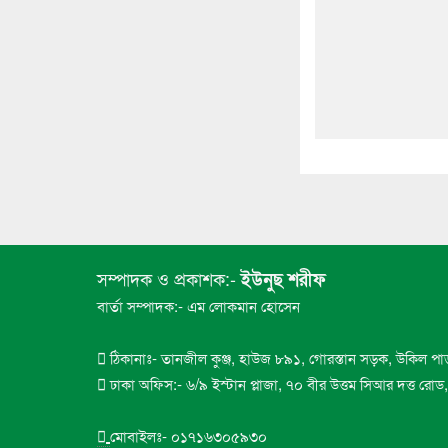
সম্পাদক ও প্রকাশক:-
ইউনুছ শরীফ
বার্তা সম্পাদক:- এম লোকমান হোসেন
ঠিকানাঃ- তানজীল কুঞ্জ, হাউজ ৮৯১, গোরস্তান সড়ক, উকিল পা
ঢাকা অফিস:- ৬/৯ ইস্টান প্লাজা, ৭০ বীর উত্তম সিআর দত্ত রো
মোবাইলঃ- ০১৭১৬৩০৫৯৩০