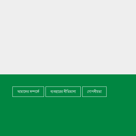
মেঘনায়l সি-ট্রাকের অপেক্ষায়
৭
মনপুরা-তজুমদ্দিনের লাখো মানুষ
মেঘনায় সি-ট্রাকের অপেক্ষায়
৮
মনপুরা-তজুমদ্দিনের লাখো মানুষ
ভোলায় এন সিওর লেক সিটির গাছ
৯
পড়ে ইন্টারনেট টেকনিশিয়ান নিহত
ভোলা সরকারি মহিলা কলেজের
১০
এইচএসসি বাংলা পরীক্ষা নিয়ে
বিভ্রান্তির অবসান
আমাদের সম্পর্কে
ব্যবহারের নীতিমালা
গোপনীয়তা