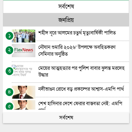
সর্বশেষ
গণতন্ত্রের পথচলায় নীরব যোদ্ধাদের প্রাপ্য স্বীকৃত
৬
জনপ্রিয়
জুলাই সনদ বাস্তবায়ন না হলে ক্ষমতায় যারা আসবে
৭
তারাই ‘শেখ হাসিনা’ হয়ে উঠবে: গোলাম পরোয়ার
শহীদ নূরে আলমের চতুর্থ মৃত্যুবার্ষিকী পালিত
১
প্রধান শিক্ষক নিয়োগে স্বচ্ছতা চায় সচেতন মহল”-
৮
নৌযান শুমারি ২০২৬’ উপলক্ষে অবহিতকরণ
২
মো: আশরাফুল আলম
সেমিনার অনুষ্ঠিত
ভোলায় চর দখলকে কেন্দ্র করে গুলিবিদ্ধ-১
৯
মেয়ের আত্মহত্যার পর পুলিশ বাবার ঝুলন্ত মরদেহ
৩
উদ্ধার
ভোলায় হতদরিদ্রদের মাঝে করিম-বানু ফাউন্ডেশনের
১০
কম্বল ও খাবার বিতরণ
নদীভাঙন রোধে বড় প্রকল্পের আশ্বাস-এমপি পার্থ
৪
শেখ হাসিনার দেশে ফেরার বাস্তবতা নেই: এমপি
৫
পার্থ
সর্বশেষ
সাময়িক সংস্কারেই চলছে ভোলার গুরুত্বপূর্ণ অফিসের
৬
সড়ক