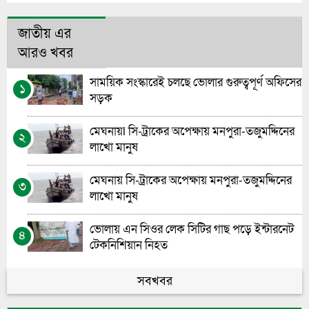
জাতীয় এর
আরও খবর
সাময়িক সংস্কারেই চলছে ভোলার গুরুত্বপূর্ণ অফিসের
১
সড়ক
মেঘনায়l সি-ট্রাকের অপেক্ষায় মনপুরা-তজুমদ্দিনের
২
লাখো মানুষ
মেঘনায় সি-ট্রাকের অপেক্ষায় মনপুরা-তজুমদ্দিনের
৩
লাখো মানুষ
ভোলায় এন সিওর লেক সিটির গাছ পড়ে ইন্টারনেট
৪
টেকনিশিয়ান নিহত
ভোলা সরকারি মহিলা কলেজের এইচএসসি বাংলা
সবখবর
৫
পরীক্ষা নিয়ে বিভ্রান্তির অবসান