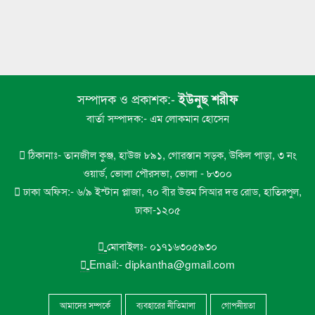
মেঘনায়l সি-ট্রাকের অপেক্ষায় মনপুরা-তজুমদ্দিনের
৭
লাখো মানুষ
মেঘনায় সি-ট্রাকের অপেক্ষায় মনপুরা-তজুমদ্দিনের
৮
সম্পাদক ও প্রকাশক:-
লাখো মানুষ
ইউনুছ শরীফ
বার্তা সম্পাদক:- এম লোকমান হোসেন
ভোলায় এন সিওর লেক সিটির গাছ পড়ে ইন্টারনেট
৯
টেকনিশিয়ান নিহত
ঠিকানাঃ- তানজীল কুঞ্জ, হাউজ ৮৯১, গোরস্তান সড়ক, উকিল পাড়া, ৩ নং
ওয়ার্ড, ভোলা পৌরসভা, ভোলা - ৮৩০০
ভোলা সরকারি মহিলা কলেজের এইচএসসি বাংলা
১০
ঢাকা অফিস:- ৬/৯ ইস্টান প্লাজা, ৭০ বীর উত্তম সিআর দত্ত রোড, হাতিরপুল,
পরীক্ষা নিয়ে বিভ্রান্তির অবসান
ঢাকা-১২০৫
মোবাইলঃ- ০১৭১৬৩০৫৯৩০
Email:- dipkantha@gmail.com
আমাদের সম্পর্কে
ব্যবহারের নীতিমালা
গোপনীয়তা