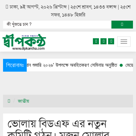
ঢাকা, ৯ই আগস্ট, ২০২৬ খ্রিস্টাব্দ | ২৫শে শ্রাবণ, ১৪৩৩ বঙ্গাব্দ | ২৫শে
সফর, ১৪৪৮ হিজরি
Togg
navig
শিরোনামঃ
নৌযান শুমারি ২০২৬’ উপলক্ষে অবহিতকরণ সেমিনার অনুষ্ঠিত
মেয়ের আত্মহত্
জাতীয়
ভোলায় বিডএফ এর নতুন
কমিটি গঠন। মজনু মোল্লার