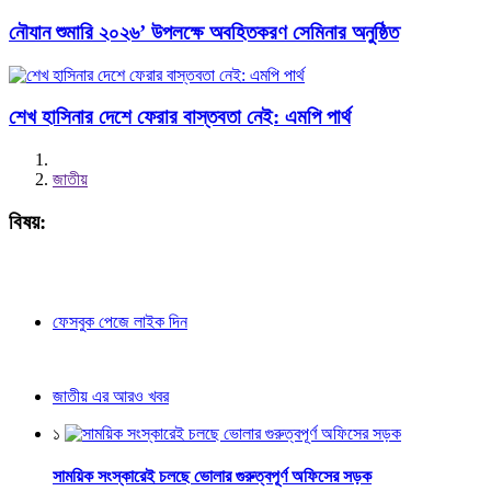
নৌযান শুমারি ২০২৬’ উপলক্ষে অবহিতকরণ সেমিনার অনুষ্ঠিত
শেখ হাসিনার দেশে ফেরার বাস্তবতা নেই: এমপি পার্থ
জাতীয়
বিষয়:
ফেসবুক পেজে লাইক দিন
জাতীয় এর আরও খবর
১
সাময়িক সংস্কারেই চলছে ভোলার গুরুত্বপূর্ণ অফিসের সড়ক