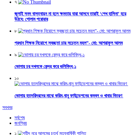
৭
জুলাই সনদ বাস্তবায়ন না হলে ক্ষমতায় যারা আসবে তারাই ‘শেখ হাসিনা’ হয়ে
উঠবে: গোলাম পরোয়ার
৮
প্রধান শিক্ষক নিয়োগে স্বচ্ছতা চায় সচেতন মহল”- মো: আশরাফুল আলম
৯
ভোলায় চর দখলকে কেন্দ্র করে গুলিবিদ্ধ-১
১০
ভোলায় হতদরিদ্রদের মাঝে করিম-বানু ফাউন্ডেশনের কম্বল ও খাবার বিতরণ
সবখবর
সর্বশেষ
জনপ্রিয়
১