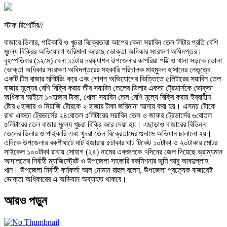
স্টাফ রিপোর্টার//
বাজারে ডিলার, পাইকারি ও খুচরা বিক্রেতারা আগের কেনা সয়াবিন তেল লিটার প্রতি বেশি
মূল্যে বিক্রির অভিযোগে জরিমানা করেছে ভোক্তা অধিকার সংরক্ষণ অধিদপ্তর।
বৃহস্পতিবার (১২মে) বেলা ১১টায় চরফ্যাশন উপজেলার কাপরিয়া পট্টি ও থানা সড়কে ভোলা
ভোক্তা অধিকার সংরক্ষণ অধিদপ্তরের সহকারি পরিচালক মাহমুদল হাসানের নেতৃত্বে
একটি টিম বাজার মনিটরিং করে এবং গোপন অভিযোগের ভিত্তিতে ৫লিটারের সয়াবিন তেল
বাজার মূল্যের বেশি বিক্রি করায় তীর সয়াবিন তেলের ডিলার একতা ট্রেডার্সকে ভোক্তা
অধিকার আইনে ১০হাজার টাকা, খোলা সয়াবিন তেল বেশি মূল্যে বিক্রি করায় ইব্রাহীম
ষ্টোর ৫হাজার ও মিয়াজি ষ্টোরকে ২ হাজার টাকা জরিমানা আদায় করা হয়। এসময় ষ্টোকে
রাখা একতা ট্রেডার্সের ২৪বোতল ৫লিটারের সয়াবিন তেল ও জাফর ট্রেডার্সের ৬বোতল
৫লিটারের তেল বাজার মূল্যে খুচরা বিক্রি করে দেয়া হয়। এছাড়াও বাজারের বিভিন্ন
তেলের ডিলার ও পাইকারি এবং খুচরা তেল বিক্রেতাদের গুদামে অভিযান চালানো হয়।
এদিকে উপজেলার বকশীঘাটে ঘাট ইজারায় ৫টাকার ঘাট টিকেট ১০টাকা ও ২০টাকার মোটর
সাইকেল ১০০টাকা রাখায় সোহাগ (২৪) নামের একজনকে ৭দিনের জেল দিয়েছে ভ্রাম্যমান
আদালতের নির্বাহী ম্যাজিস্ট্রেট ও উপজেলা সহকারি বকমিশনার ভূমি আবু আবদুল্লাহ
খান। উপজেলা নির্বাহী কর্মকর্তা আল নোমান রাহুল বলেন, উপজেলা প্রত্যেক বাজারেই
ভোক্তা অধিকারের এ অভিযান অব্যাহত থাকবে।
আরও পড়ুন