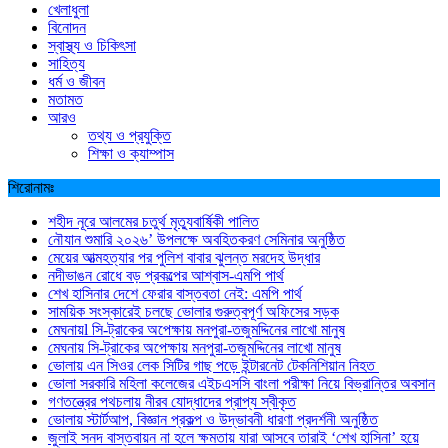
খেলাধুলা
বিনোদন
স্বাস্থ্য ও চিকিৎসা
সাহিত্য
ধর্ম ও জীবন
মতামত
আরও
তথ্য ও প্রযুক্তি
শিক্ষা ও ক্যাম্পাস
শিরোনামঃ
শহীদ নূরে আলমের চতুর্থ মৃত্যুবার্ষিকী পালিত
নৌযান শুমারি ২০২৬’ উপলক্ষে অবহিতকরণ সেমিনার অনুষ্ঠিত
মেয়ের আত্মহত্যার পর পুলিশ বাবার ঝুলন্ত মরদেহ উদ্ধার
নদীভাঙন রোধে বড় প্রকল্পের আশ্বাস-এমপি পার্থ
শেখ হাসিনার দেশে ফেরার বাস্তবতা নেই: এমপি পার্থ
সাময়িক সংস্কারেই চলছে ভোলার গুরুত্বপূর্ণ অফিসের সড়ক
মেঘনায়l সি-ট্রাকের অপেক্ষায় মনপুরা-তজুমদ্দিনের লাখো মানুষ
মেঘনায় সি-ট্রাকের অপেক্ষায় মনপুরা-তজুমদ্দিনের লাখো মানুষ
ভোলায় এন সিওর লেক সিটির গাছ পড়ে ইন্টারনেট টেকনিশিয়ান নিহত
ভোলা সরকারি মহিলা কলেজের এইচএসসি বাংলা পরীক্ষা নিয়ে বিভ্রান্তির অবসান
গণতন্ত্রের পথচলায় নীরব যোদ্ধাদের প্রাপ্য স্বীকৃত
ভোলায় স্টার্টআপ, বিজ্ঞান প্রকল্প ও উদ্ভাবনী ধারণা প্রদর্শনী অনুষ্ঠিত
জুলাই সনদ বাস্তবায়ন না হলে ক্ষমতায় যারা আসবে তারাই ‘শেখ হাসিনা’ হয়ে