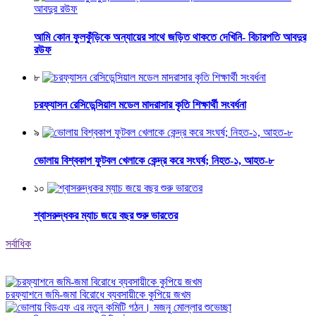
আমি কোন ফুলকুঁড়িকে অন্যায়ের সাথে জড়িত থাকতে দেখিনি- বিচারপতি আবদুর
রউফ
৮
চরফ্যাসন রেসিডেন্সিয়াল মডেল মাদরাসার কৃতি শিক্ষার্থী সংবর্ধনা
৯
ভোলায় বিশ্বকাপ ফুটবল খেলাকে কেন্দ্র করে সংঘর্ষ; নিহত-১, আহত-৮
১০
শ্বাসরুদ্ধকর ম্যাচ জয়ে বছর শুরু ভারতের
সর্বাধিক
চরফ্যাশনে জমি-জমা বিরোধে ব্যবসায়ীকে কুপিয়ে জখম