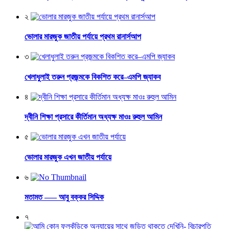
২
ভোলার মারজুক জাতীয় পর্যায়ে প্রথম রানার্সআপ
৩
খেলাধুলাই তরুন প্রজন্মকে বিকশিত করে–এমপি জ্যাকব
৪
দ্বীনি শিক্ষা প্রসারে কীর্তিমান অধ্যক্ষ মাওঃ রুহুল আমিন
৫
ভোলার মারজুক এখন জাতীয় পর্যায়ে
৬
মতামত —– আবু বক্কর সিদ্দিক
৭