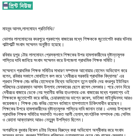
মাহবুব আলম,লালমোহন প্রতিনিধি//
ভোলার লালমোহনের বদরপুরে প্রকাশ্যে বাজারের মধ্যে শিক্ষককে জুতোপেটা করার ঘটনায়
পাল্টাপাল্টি সংবাদ সম্মেলন অনুষ্ঠিত হয়েছে।
রবিবার দুপুর ১টায় লালমোহন প্রেসক্লাবে শিক্ষকের উপর হামলাকারীদের দৃষ্টান্তমূলক
শাস্তির দাবি জানিয়ে সংবাদ সম্মেলন করে উপজেলা প্রাথমিক শিক্ষক সমিতি।
সম্মেলনে প্রাথমিক শিক্ষক সমিতির সাধারণ সম্পাদক আনোয়ার হোসেন অভিযোগ করে
বলেন, রবিবার সকালে মোবাইলে কল করে ‘দেবীরচর সরকারি প্রাথমিক বিদ্যালয়’ এর
প্রধান শিক্ষক মোঃ কবির হোসেনকে মিথ্যে অভিযোগ তুলে হুমকি দেয় বদরপুর ইউনিয়ন
পরিষদের চেয়ারম্যান আসাদ উল্লাহ মেলকারের ছেলে রাসেল মেলকার। পরে ফোন দিয়ে
দেবীরচর বাজারে ডেকে নেয় স্থানীয় কবির হাওলাদার এবং বাজারের মধ্যে প্রকাশ্যে ওই
শিক্ষককে জুতোপেটা করে কবির, চেয়ারম্যানের ভাগ্নে রুবেল, ভাতিজা মাইনুদ্দিনসহ আরও
কয়েকজন। শিক্ষক মোঃ কবির হোসেন বর্তমানে হাসপাতালে চিকিৎসাধীন রয়েছেন।
শিক্ষকের উপরে হামলাকারীদের দৃষ্টান্তমূলক শাস্তির দাবি জানান তারা। এসময় উপজেলা
প্রাথমিক শিক্ষক সমিতির সভাপতি শওকত আলী হেলাল,সাংগঠনিক সম্পাদক মোঃ সেলিম
ও রেহানা আক্তারসহ আরও নেতৃবৃন্দ উপস্থিত ছিলেন।
অপরদিকে বুধবার বিকেল ৪টায় নিজের বিরুদ্ধে করা অভিযোগ অস্বীকার করে সংবাদ
সম্মেলন করেন, বদরপুর ইউনিয়ন পরিষদের চেয়ারম্যানের ছেলে মোঃ রাসেল মেলকার।