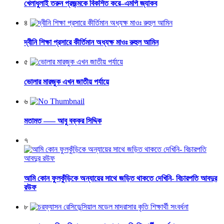
খেলাধুলাই তরুন প্রজন্মকে বিকশিত করে–এমপি জ্যাকব
৪
দ্বীনি শিক্ষা প্রসারে কীর্তিমান অধ্যক্ষ মাওঃ রুহুল আমিন
৫
ভোলার মারজুক এখন জাতীয় পর্যায়ে
৬
মতামত —– আবু বক্কর সিদ্দিক
৭
আমি কোন ফুলকুঁড়িকে অন্যায়ের সাথে জড়িত থাকতে দেখিনি- বিচারপতি আবদুর
রউফ
৮