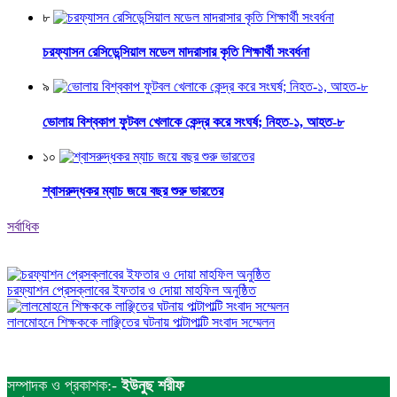
৮
চরফ্যাসন রেসিডেন্সিয়াল মডেল মাদরাসার কৃতি শিক্ষার্থী সংবর্ধনা
৯
ভোলায় বিশ্বকাপ ফুটবল খেলাকে কেন্দ্র করে সংঘর্ষ; নিহত-১, আহত-৮
১০
শ্বাসরুদ্ধকর ম্যাচ জয়ে বছর শুরু ভারতের
সর্বাধিক
চরফ্যাশন প্রেসক্লাবের ইফতার ও দোয়া মাহফিল অনুষ্ঠিত
লালমোহনে শিক্ষককে লাঞ্ছিতের ঘটনায় পাল্টাপাল্টি সংবাদ সম্মেলন
সম্পাদক ও প্রকাশক:-
ইউনুছ শরীফ