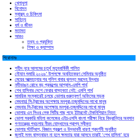
খেলাধুলা
বিনোদন
স্বাস্থ্য ও চিকিৎসা
সাহিত্য
ধর্ম ও জীবন
মতামত
আরও
তথ্য ও প্রযুক্তি
শিক্ষা ও ক্যাম্পাস
শিরোনামঃ
শহীদ নূরে আলমের চতুর্থ মৃত্যুবার্ষিকী পালিত
নৌযান শুমারি ২০২৬’ উপলক্ষে অবহিতকরণ সেমিনার অনুষ্ঠিত
মেয়ের আত্মহত্যার পর পুলিশ বাবার ঝুলন্ত মরদেহ উদ্ধার
নদীভাঙন রোধে বড় প্রকল্পের আশ্বাস-এমপি পার্থ
শেখ হাসিনার দেশে ফেরার বাস্তবতা নেই: এমপি পার্থ
সাময়িক সংস্কারেই চলছে ভোলার গুরুত্বপূর্ণ অফিসের সড়ক
মেঘনায়l সি-ট্রাকের অপেক্ষায় মনপুরা-তজুমদ্দিনের লাখো মানুষ
মেঘনায় সি-ট্রাকের অপেক্ষায় মনপুরা-তজুমদ্দিনের লাখো মানুষ
ভোলায় এন সিওর লেক সিটির গাছ পড়ে ইন্টারনেট টেকনিশিয়ান নিহত
ভোলা সরকারি মহিলা কলেজের এইচএসসি বাংলা পরীক্ষা নিয়ে বিভ্রান্তির অবসান
গণতন্ত্রের পথচলায় নীরব যোদ্ধাদের প্রাপ্য স্বীকৃত
ভোলায় স্টার্টআপ, বিজ্ঞান প্রকল্প ও উদ্ভাবনী ধারণা প্রদর্শনী অনুষ্ঠিত
জুলাই সনদ বাস্তবায়ন না হলে ক্ষমতায় যারা আসবে তারাই ‘শেখ হাসিনা’ হয়ে