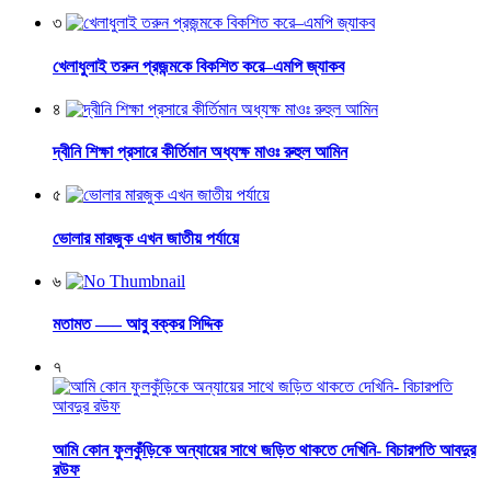
৩
খেলাধুলাই তরুন প্রজন্মকে বিকশিত করে–এমপি জ্যাকব
৪
দ্বীনি শিক্ষা প্রসারে কীর্তিমান অধ্যক্ষ মাওঃ রুহুল আমিন
৫
ভোলার মারজুক এখন জাতীয় পর্যায়ে
৬
মতামত —– আবু বক্কর সিদ্দিক
৭
আমি কোন ফুলকুঁড়িকে অন্যায়ের সাথে জড়িত থাকতে দেখিনি- বিচারপতি আবদুর
রউফ