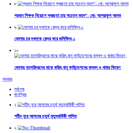
৮
প্রধান শিক্ষক নিয়োগে স্বচ্ছতা চায় সচেতন মহল”- মো: আশরাফুল আলম
৯
ভোলায় চর দখলকে কেন্দ্র করে গুলিবিদ্ধ-১
১০
ভোলায় হতদরিদ্রদের মাঝে করিম-বানু ফাউন্ডেশনের কম্বল ও খাবার বিতরণ
সবখবর
সর্বশেষ
জনপ্রিয়
১
শহীদ নূরে আলমের চতুর্থ মৃত্যুবার্ষিকী পালিত
২