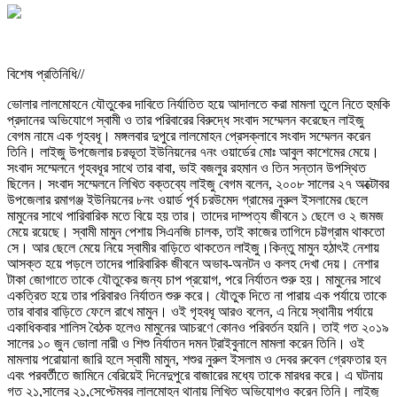
বিশেষ প্রতিনিধি//
ভোলার লালমোহনে যৌতুকের দাবিতে নির্যাতিত হয়ে আদালতে করা মামলা তুলে নিতে হুমকি
প্রদানের অভিযোগে স্বামী ও তার পরিবারের বিরুদ্ধে সংবাদ সম্মেলন করেছেন লাইজু
বেগম নামে এক গৃহবধূ। মঙ্গলবার দুপুরে লালমোহন প্রেসক্লাবে সংবাদ সম্মেলন করেন
তিনি। লাইজু উপজেলার চরভূতা ইউনিয়নের ৭নং ওয়ার্ডের মোঃ আবুল কাশেমের মেয়ে।
সংবাদ সম্মেলনে গৃহবধূর সাথে তার বাবা, ভাই বজলুর রহমান ও তিন সন্তান উপস্থিত
ছিলেন। সংবাদ সম্মেলনে লিখিত বক্তব্যে লাইজু বেগম বলেন, ২০০৮ সালের ২৭ অক্টোবর
উপজেলার রমাগঞ্জ ইউনিয়নের ৮নং ওয়ার্ড পূর্ব চরউমেদ গ্রামের নুরুল ইসলামের ছেলে
মামুনের সাথে পারিবারিক মতে বিয়ে হয় তার। তাদের দাম্পত্য জীবনে ১ ছেলে ও ২ জমজ
মেয়ে রয়েছে। স্বামী মামুন পেশায় সিএনজি চালক, তাই কাজের তাগিদে চট্টগ্রাম থাকতো
সে। আর ছেলে মেয়ে নিয়ে স্বামীর বাড়িতে থাকতেন লাইজু।কিন্তু মামুন হঠাৎই নেশায়
আসক্ত হয়ে পড়লে তাদের পারিবারিক জীবনে অভাব-অনটন ও কলহ দেখা দেয়। নেশার
টাকা জোগাতে তাকে যৌতুকের জন্য চাপ প্রয়োগ, পরে নির্যাতন শুরু হয়। মামুনের সাথে
একত্রিত হয়ে তার পরিবারও নির্যাতন শুরু করে। যৌতুক দিতে না পারায় এক পর্যায়ে তাকে
তার বাবার বাড়িতে ফেলে রাখে মামুন। ওই গৃহবধূ আরও বলেন, এ নিয়ে স্থানীয় পর্যায়ে
একাধিকবার শালিস বৈঠক হলেও মামুনের আচরণে কোনও পরিবর্তন হয়নি। তাই গত ২০১৯
সালের ১০ জুন ভোলা নারী ও শিশু নির্যাতন দমন ট্রাইবুনালে মামলা করেন তিনি। ওই
মামলায় পরোয়ানা জারি হলে স্বামী মামুন, শশুর নুরুল ইসলাম ও দেবর রুবেল গ্রেফতার হন
এবং পরবর্তীতে জামিনে বেরিয়েই দিনেদুপুরে বাজারের মধ্যে তাকে মারধর করে। এ ঘটনায়
গত ২১,সালের ২১,সেপ্টেম্বর লালমোহন থানায় লিখিত অভিযোগও করেন তিনি। লাইজু