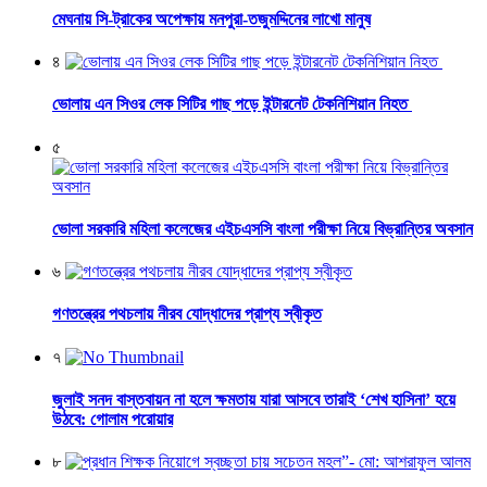
মেঘনায় সি-ট্রাকের অপেক্ষায় মনপুরা-তজুমদ্দিনের লাখো মানুষ
৪
ভোলায় এন সিওর লেক সিটির গাছ পড়ে ইন্টারনেট টেকনিশিয়ান নিহত
৫
ভোলা সরকারি মহিলা কলেজের এইচএসসি বাংলা পরীক্ষা নিয়ে বিভ্রান্তির অবসান
৬
গণতন্ত্রের পথচলায় নীরব যোদ্ধাদের প্রাপ্য স্বীকৃত
৭
জুলাই সনদ বাস্তবায়ন না হলে ক্ষমতায় যারা আসবে তারাই ‘শেখ হাসিনা’ হয়ে
উঠবে: গোলাম পরোয়ার
৮