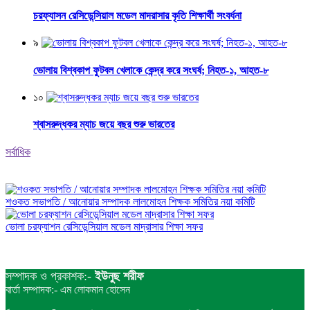
চরফ্যাসন রেসিডেন্সিয়াল মডেল মাদরাসার কৃতি শিক্ষার্থী সংবর্ধনা
৯
ভোলায় বিশ্বকাপ ফুটবল খেলাকে কেন্দ্র করে সংঘর্ষ; নিহত-১, আহত-৮
১০
শ্বাসরুদ্ধকর ম্যাচ জয়ে বছর শুরু ভারতের
সর্বাধিক
শওকত সভাপতি / আনোয়ার সম্পাদক লালমোহন শিক্ষক সমিতির নয়া কমিটি
ভোলা চরফ্যাশন রেসিডেন্সিয়াল মডেল মাদ্রাসার শিক্ষা সফর
সম্পাদক ও প্রকাশক:-
ইউনুছ শরীফ
বার্তা সম্পাদক:- এম লোকমান হোসেন