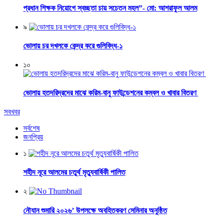
প্রধান শিক্ষক নিয়োগে স্বচ্ছতা চায় সচেতন মহল”- মো: আশরাফুল আলম
৯
ভোলায় চর দখলকে কেন্দ্র করে গুলিবিদ্ধ-১
১০
ভোলায় হতদরিদ্রদের মাঝে করিম-বানু ফাউন্ডেশনের কম্বল ও খাবার বিতরণ
সবখবর
সর্বশেষ
জনপ্রিয়
১
শহীদ নূরে আলমের চতুর্থ মৃত্যুবার্ষিকী পালিত
২
নৌযান শুমারি ২০২৬’ উপলক্ষে অবহিতকরণ সেমিনার অনুষ্ঠিত