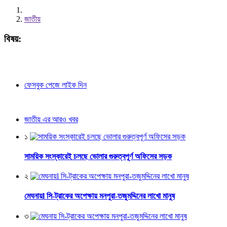
জাতীয়
বিষয়:
ফেসবুক পেজে লাইক দিন
জাতীয় এর আরও খবর
১
সাময়িক সংস্কারেই চলছে ভোলার গুরুত্বপূর্ণ অফিসের সড়ক
২
মেঘনায়l সি-ট্রাকের অপেক্ষায় মনপুরা-তজুমদ্দিনের লাখো মানুষ
৩