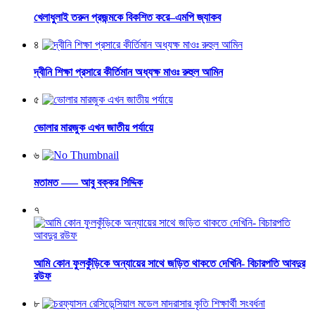
খেলাধুলাই তরুন প্রজন্মকে বিকশিত করে–এমপি জ্যাকব
৪
দ্বীনি শিক্ষা প্রসারে কীর্তিমান অধ্যক্ষ মাওঃ রুহুল আমিন
৫
ভোলার মারজুক এখন জাতীয় পর্যায়ে
৬
মতামত —– আবু বক্কর সিদ্দিক
৭
আমি কোন ফুলকুঁড়িকে অন্যায়ের সাথে জড়িত থাকতে দেখিনি- বিচারপতি আবদুর
রউফ
৮