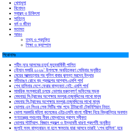
খেলাধুলা
বিনোদন
স্বাস্থ্য ও চিকিৎসা
সাহিত্য
ধর্ম ও জীবন
মতামত
আরও
তথ্য ও প্রযুক্তি
শিক্ষা ও ক্যাম্পাস
শিরোনামঃ
শহীদ নূরে আলমের চতুর্থ মৃত্যুবার্ষিকী পালিত
নৌযান শুমারি ২০২৬’ উপলক্ষে অবহিতকরণ সেমিনার অনুষ্ঠিত
মেয়ের আত্মহত্যার পর পুলিশ বাবার ঝুলন্ত মরদেহ উদ্ধার
নদীভাঙন রোধে বড় প্রকল্পের আশ্বাস-এমপি পার্থ
শেখ হাসিনার দেশে ফেরার বাস্তবতা নেই: এমপি পার্থ
সাময়িক সংস্কারেই চলছে ভোলার গুরুত্বপূর্ণ অফিসের সড়ক
মেঘনায়l সি-ট্রাকের অপেক্ষায় মনপুরা-তজুমদ্দিনের লাখো মানুষ
মেঘনায় সি-ট্রাকের অপেক্ষায় মনপুরা-তজুমদ্দিনের লাখো মানুষ
ভোলায় এন সিওর লেক সিটির গাছ পড়ে ইন্টারনেট টেকনিশিয়ান নিহত
ভোলা সরকারি মহিলা কলেজের এইচএসসি বাংলা পরীক্ষা নিয়ে বিভ্রান্তির অবসান
গণতন্ত্রের পথচলায় নীরব যোদ্ধাদের প্রাপ্য স্বীকৃত
ভোলায় স্টার্টআপ, বিজ্ঞান প্রকল্প ও উদ্ভাবনী ধারণা প্রদর্শনী অনুষ্ঠিত
জুলাই সনদ বাস্তবায়ন না হলে ক্ষমতায় যারা আসবে তারাই ‘শেখ হাসিনা’ হয়ে