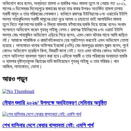
অভিযোগ করে বলেন, অব্যাহত হামলা ও হুমকির পরও মামলা তুলে না নেয়ায় গত ২০২১,
সালের ৩ ডিসেম্বর দিনেদুপুরে বাজারের মধ্যে তার বাবার উপরও অতর্কিত হামলা চালায়
স্বামী মামুন ও তার পরিবারের লোকজন। বর্তমানে রমাগঞ্জ ইউনিয়নের ৮নং ওয়ার্ডের ইউপি
সদস্য শাহাবুদ্দিনসহ স্বামী মামুনের চাচা নুরে আলম ও চাচাতো ভাই আলাউদ্দিন মামলা
তুলে নিতে প্রাণনাশের হুমকি ও মিথ্যা মামলায় ফাঁসানোর হুমকি দিয়ে যাচ্ছে বলেও সংবাদ
সম্মেলনে অভিযোগ করেন গৃহবধূ লাইজু বেগম। রমাগঞ্জ ইউনিয়নের ৮নং ওয়ার্ড ইউপি
সদস্য মোঃ শাহাবুদ্দিন অভিযোগ এড়িয়ে গিয়ে বলেন, এমন কোন ঘটনার সাথে আমি জড়িত
নই। আমাকে সামাজিক ও রাজনৈতিকভাবে হেয় প্রতিপন্ন করতেই এমন অভিযোগ তোলা
হয়েছে। লালমোহন থানার অফিসার ইনচার্জ (ওসি) মোঃ মাকসুদুর রহমান মুরাদ বলেন, পূর্বে
কোনও অভিযোগ হয়েছিল কিনা, বিষয়টি জানা নেই। তবে এমন ঘটনার কোনও অভিযোগ
পেলে আইনগত ব্যবস্থা গ্রহণ করা হবে।এদিকে স্বামী ও তার পরিবারের অব্যাহত হুমকি
ও হামলার দৃষ্টান্তমূলক বিচারের দাবি জানিয়েছেন গৃহবধূ লাইজু ও তার পরিবার। খান
আজিম, লালমোহন, ভোলা।
আরও পড়ুন
নৌযান শুমারি ২০২৬’ উপলক্ষে অবহিতকরণ সেমিনার অনুষ্ঠিত
শেখ হাসিনার দেশে ফেরার বাস্তবতা নেই: এমপি পার্থ