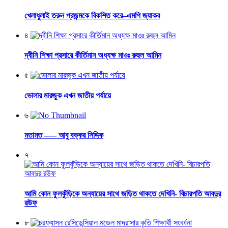
খেলাধুলাই তরুন প্রজন্মকে বিকশিত করে–এমপি জ্যাকব
৪
দ্বীনি শিক্ষা প্রসারে কীর্তিমান অধ্যক্ষ মাওঃ রুহুল আমিন
৫
ভোলার মারজুক এখন জাতীয় পর্যায়ে
৬
মতামত —– আবু বক্কর সিদ্দিক
৭
আমি কোন ফুলকুঁড়িকে অন্যায়ের সাথে জড়িত থাকতে দেখিনি- বিচারপতি আবদুর
রউফ
৮