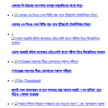
মেঘনায় সি-ট্রাকের অপেক্ষায় মনপুরা-তজুমদ্দিনের লাখো মানুষ
৪
ভোলায় এন সিওর লেক সিটির গাছ পড়ে ইন্টারনেট টেকনিশিয়ান নিহত
৫
ভোলা সরকারি মহিলা কলেজের এইচএসসি বাংলা পরীক্ষা নিয়ে বিভ্রান্তির অবসান
৬
গণতন্ত্রের পথচলায় নীরব যোদ্ধাদের প্রাপ্য স্বীকৃত
৭
জুলাই সনদ বাস্তবায়ন না হলে ক্ষমতায় যারা আসবে তারাই ‘শেখ হাসিনা’ হয়ে
উঠবে: গোলাম পরোয়ার
৮