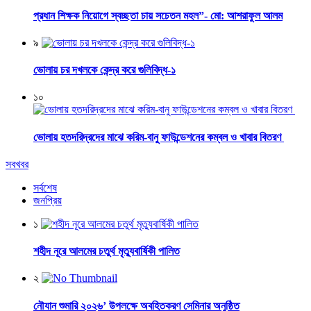
প্রধান শিক্ষক নিয়োগে স্বচ্ছতা চায় সচেতন মহল”- মো: আশরাফুল আলম
৯
ভোলায় চর দখলকে কেন্দ্র করে গুলিবিদ্ধ-১
১০
ভোলায় হতদরিদ্রদের মাঝে করিম-বানু ফাউন্ডেশনের কম্বল ও খাবার বিতরণ
সবখবর
সর্বশেষ
জনপ্রিয়
১
শহীদ নূরে আলমের চতুর্থ মৃত্যুবার্ষিকী পালিত
২
নৌযান শুমারি ২০২৬’ উপলক্ষে অবহিতকরণ সেমিনার অনুষ্ঠিত