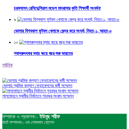
চরফ্যাসন রেসিডেন্সিয়াল মডেল মাদরাসার কৃতি শিক্ষার্থী সংবর্ধনা
৯
ভোলায় বিশ্বকাপ ফুটবল খেলাকে কেন্দ্র করে সংঘর্ষ; নিহত-১, আহত-৮
১০
শ্বাসরুদ্ধকর ম্যাচ জয়ে বছর শুরু ভারতের
সর্বাধিক
ভোলায় শ্রমিক কল্যাণ ফেডারেশনের কর্মী সম্মেলন
লালমোহনে স্বামীর নির্যাতনে গৃহবধূর সংবাদ সম্মেলন
সম্পাদক ও প্রকাশক:-
ইউনুছ শরীফ
বার্তা সম্পাদক:- এম লোকমান হোসেন