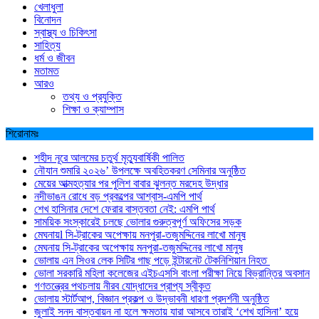
খেলাধুলা
বিনোদন
স্বাস্থ্য ও চিকিৎসা
সাহিত্য
ধর্ম ও জীবন
মতামত
আরও
তথ্য ও প্রযুক্তি
শিক্ষা ও ক্যাম্পাস
শিরোনামঃ
শহীদ নূরে আলমের চতুর্থ মৃত্যুবার্ষিকী পালিত
নৌযান শুমারি ২০২৬’ উপলক্ষে অবহিতকরণ সেমিনার অনুষ্ঠিত
মেয়ের আত্মহত্যার পর পুলিশ বাবার ঝুলন্ত মরদেহ উদ্ধার
নদীভাঙন রোধে বড় প্রকল্পের আশ্বাস-এমপি পার্থ
শেখ হাসিনার দেশে ফেরার বাস্তবতা নেই: এমপি পার্থ
সাময়িক সংস্কারেই চলছে ভোলার গুরুত্বপূর্ণ অফিসের সড়ক
মেঘনায়l সি-ট্রাকের অপেক্ষায় মনপুরা-তজুমদ্দিনের লাখো মানুষ
মেঘনায় সি-ট্রাকের অপেক্ষায় মনপুরা-তজুমদ্দিনের লাখো মানুষ
ভোলায় এন সিওর লেক সিটির গাছ পড়ে ইন্টারনেট টেকনিশিয়ান নিহত
ভোলা সরকারি মহিলা কলেজের এইচএসসি বাংলা পরীক্ষা নিয়ে বিভ্রান্তির অবসান
গণতন্ত্রের পথচলায় নীরব যোদ্ধাদের প্রাপ্য স্বীকৃত
ভোলায় স্টার্টআপ, বিজ্ঞান প্রকল্প ও উদ্ভাবনী ধারণা প্রদর্শনী অনুষ্ঠিত
জুলাই সনদ বাস্তবায়ন না হলে ক্ষমতায় যারা আসবে তারাই ‘শেখ হাসিনা’ হয়ে