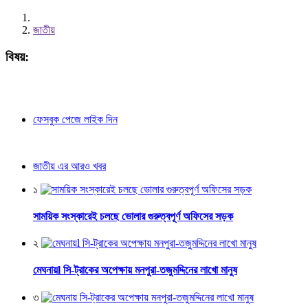
জাতীয়
বিষয়:
ফেসবুক পেজে লাইক দিন
জাতীয় এর আরও খবর
১
সাময়িক সংস্কারেই চলছে ভোলার গুরুত্বপূর্ণ অফিসের সড়ক
২
মেঘনায়l সি-ট্রাকের অপেক্ষায় মনপুরা-তজুমদ্দিনের লাখো মানুষ
৩