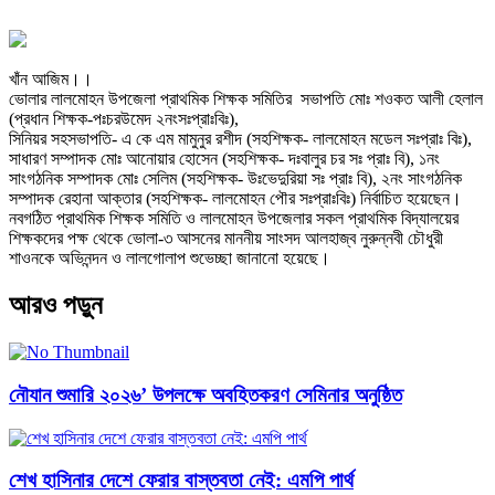
খাঁন আজিম।।
ভোলার লালমোহন উপজেলা প্রাথমিক শিক্ষক সমিতির সভাপতি মোঃ শওকত আলী হেলাল
(প্রধান শিক্ষক-পঃচরউমেদ ২নংসঃপ্রাঃবিঃ),
সিনিয়র সহসভাপতি- এ কে এম মামুনুর রশীদ (সহশিক্ষক- লালমোহন মডেল সঃপ্রাঃ বিঃ),
সাধারণ সম্পাদক মোঃ আনোয়ার হোসেন (সহশিক্ষক- দঃবালুর চর সঃ প্রাঃ বি), ১নং
সাংগঠনিক সম্পাদক মোঃ সেলিম (সহশিক্ষক- উঃভেদুরিয়া সঃ প্রাঃ বি), ২নং সাংগঠনিক
সম্পাদক রেহানা আক্তার (সহশিক্ষক- লালমোহন পৌর সঃপ্রাঃবিঃ) নির্বাচিত হয়েছেন।
নবগঠিত প্রাথমিক শিক্ষক সমিতি ও লালমোহন উপজেলার সকল প্রাথমিক বিদ্যালয়ের
শিক্ষকদের পক্ষ থেকে ভোলা-৩ আসনের মাননীয় সাংসদ আলহাজ্ব নুরুন্নবী চৌধুরী
শাওনকে অভিনন্দন ও লালগোলাপ শুভেচ্ছা জানানো হয়েছে।
আরও পড়ুন
নৌযান শুমারি ২০২৬’ উপলক্ষে অবহিতকরণ সেমিনার অনুষ্ঠিত
শেখ হাসিনার দেশে ফেরার বাস্তবতা নেই: এমপি পার্থ