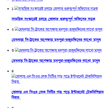
১
সাময়িক সংস্কারেই চলছে ভোলার গুরুত্বপূর্ণ অফিসের সড়ক
২
মেঘনায়l সি-ট্রাকের অপেক্ষায় মনপুরা-তজুমদ্দিনের লাখো মানুষ
৩
মেঘনায় সি-ট্রাকের অপেক্ষায় মনপুরা-তজুমদ্দিনের লাখো মানুষ
৪
ভোলায় এন সিওর লেক সিটির গাছ পড়ে ইন্টারনেট টেকনিশিয়ান
নিহত
৫