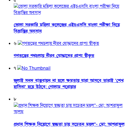
ভোলা সরকারি মহিলা কলেজের এইচএসসি বাংলা পরীক্ষা নিয়ে
বিভ্রান্তির অবসান
৬
গণতন্ত্রের পথচলায় নীরব যোদ্ধাদের প্রাপ্য স্বীকৃত
৭
জুলাই সনদ বাস্তবায়ন না হলে ক্ষমতায় যারা আসবে তারাই ‘শেখ
হাসিনা’ হয়ে উঠবে: গোলাম পরোয়ার
৮
প্রধান শিক্ষক নিয়োগে স্বচ্ছতা চায় সচেতন মহল”- মো: আশরাফুল