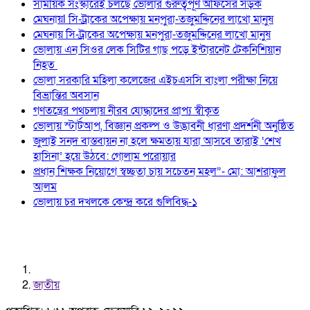
সাময়িক সংস্কারেই চলছে ভোলার গুরুত্বপূর্ণ অফিসের সড়ক
মেঘনায়l সি-ট্রাকের অপেক্ষায় মনপুরা-তজুমদ্দিনের লাখো মানুষ
মেঘনায় সি-ট্রাকের অপেক্ষায় মনপুরা-তজুমদ্দিনের লাখো মানুষ
ভোলায় এন সিওর লেক সিটির গাছ পড়ে ইন্টারনেট টেকনিশিয়ান
নিহত
ভোলা সরকারি মহিলা কলেজের এইচএসসি বাংলা পরীক্ষা নিয়ে
বিভ্রান্তির অবসান
গণতন্ত্রের পথচলায় নীরব যোদ্ধাদের প্রাপ্য স্বীকৃত
ভোলায় স্টার্টআপ, বিজ্ঞান প্রকল্প ও উদ্ভাবনী ধারণা প্রদর্শনী অনুষ্ঠিত
জুলাই সনদ বাস্তবায়ন না হলে ক্ষমতায় যারা আসবে তারাই ‘শেখ
হাসিনা’ হয়ে উঠবে: গোলাম পরোয়ার
প্রধান শিক্ষক নিয়োগে স্বচ্ছতা চায় সচেতন মহল”- মো: আশরাফুল
আলম
ভোলায় চর দখলকে কেন্দ্র করে গুলিবিদ্ধ-১
জাতীয়