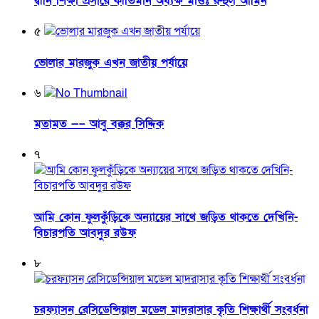
দ্বীনি শিক্ষা প্রসারে কীর্তিমান অধ্যক্ষ মাওঃ রুহুল আমিন
৫
ভোলার মারজুক এখন জাতীয় পর্যায়ে
৬
মতামত —– আবু বক্কর সিদ্দিক
৭
আমি কোন ফুলকুঁড়িকে অন্যায়ের সাথে জড়িত থাকতে দেখিনি-
বিচারপতি আবদুর রউফ
৮
চরফ্যাসন রেসিডেন্সিয়াল মডেল মাদরাসার কৃতি শিক্ষার্থী সংবর্ধনা