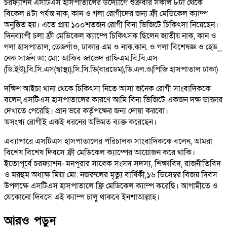
চরফ্যাশন এসটিএস হাসপাতালের উদ্যোগে শুক্রবার সকাল ৮টা থেকে
বিকেল ৪টা পর্যন্ত নাক, কান ও গলা রোগীদের জন্য ফ্রী মেডিকেল ক্যাম্প
অনুষ্ঠিত হয়। এতে প্রায় ১০০শতজন রোগী বিনা ভিজিটে চিকিৎসা নিয়েছেন।
দিনব্যাপী চলা ফ্রী মেডিকেল ক্যাম্পে চিকিৎসক ছিলেন জাতীয় নাক, কান ও
গলা হাসপাতাল, তেজগাঁও, ঢাকার এম ও নাক.কান. ও গলা বিশেষজ্ঞ ও হেড_
নেক সার্জন ডা: মো: আকিব জাভেদ রাফিএম.বি.বি.এস
(ডি.ইউ),বি.সি.এস(স্বাস্থ্য),সি.সি.ডি(বারডেম),ডি.এল.ও(পিজি হাসপাতাল ঢাকা)
দক্ষিণ আইচা থানা থেকে চিকিৎসা নিতে আসা জনৈক রোগী সাংবাদিককে
বলেন,এসটিএস হাসপাতালের কারণে আমি বিনা ভিজিটে একজন দক্ষ ডাক্তার
দেখাতে পেরেছি। প্রান ভরে কর্তৃপক্ষের জন্য দোয়া করবো।
অসংখ্য রোগীই একই ধরনের অভিমত ব্যক্ত করেছেন।
এব্যাপারে এসটিএস হাসপাতালের পরিচালক সাংবাদিককে বলেন, আমরা
বিশেষ বিশেষ দিবসে ফ্রী মেডিকেল ক্যাম্পের আয়োজন করে থাকি।
ইতোপূর্বে চরফ্যাশন- মনপুরার সাবেক সংসদ সদস্য, শিক্ষাবিদ, রাজনীতিবিদ
ও মরহুম অধ্যক্ষ মিয়া মো: নজরুলের মৃত্যু বার্ষিকী,১৬ ডিসেম্বর বিজয় দিবস
উপলক্ষে এসটিএস হাসপাতালে ফ্রি মেডিকেল ক্যাম্প করেছি। আগামীতে ও
যেকোনো দিবসে এই ক্যাম্প চালু থাকবে ইনশাআল্লাহ।
আরও পড়ুন