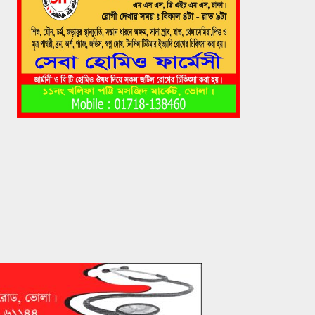
মেঘনায়l সি-ট্রাকের অপেক্ষায়
৭
মনপুরা-তজুমদ্দিনের লাখো মানুষ
মেঘনায় সি-ট্রাকের অপেক্ষায়
৮
মনপুরা-তজুমদ্দিনের লাখো মানুষ
ভোলায় এন সিওর লেক সিটির গাছ
৯
পড়ে ইন্টারনেট টেকনিশিয়ান নিহত
ভোলা সরকারি মহিলা কলেজের
১০
এইচএসসি বাংলা পরীক্ষা নিয়ে
বিভ্রান্তির অবসান