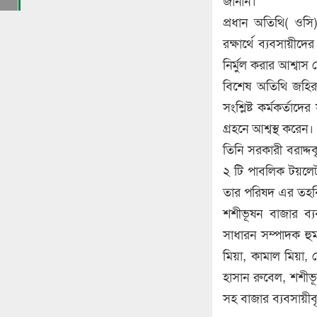
জানান।
প্রধান অতিথি( ওসি)
রক্ষার্থে ব্যবসায়
নির্মুল করার আশ্বাস 
বিশেষ অতিথি জহিরুল
সংশ্লিষ্ট কর্মকর্তা
গ্রহনে আশ্বস্থ করেন।
তিনি সরকারী বরাদ্দ
২ টি পাবলিক টয়লেট
তার পরিষদ এর তহব
শশীভূষন বাজার ব্য
সাধারন সম্পাদক হ
মিয়া, কামাল মিয়া,
হাসান রুবেল, শশী
সহ বাজার ব্যবসায়ীবৃ