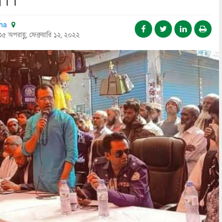
য়।।
tha
৫ অপরাহ্ণ, ফেব্রুয়ারি ১২, ২০২২