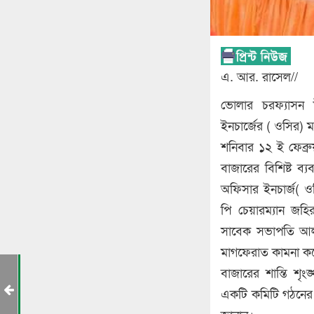
এ. আর. রাসেল//
ভোলার চরফ্যাসন 
ইনচার্জের ( ওসির) 
শনিবার ১২ ই ফেব্র
বাজারের বিশিষ্ট ব্
অফিসার ইনচার্জ( ও
পি চেয়ারম্যান জহ
সাবেক সভাপতি আলত
মাগফেরাত কামনা ক
র
বাজারের শান্তি শৃং
একটি কমিটি গঠনের 