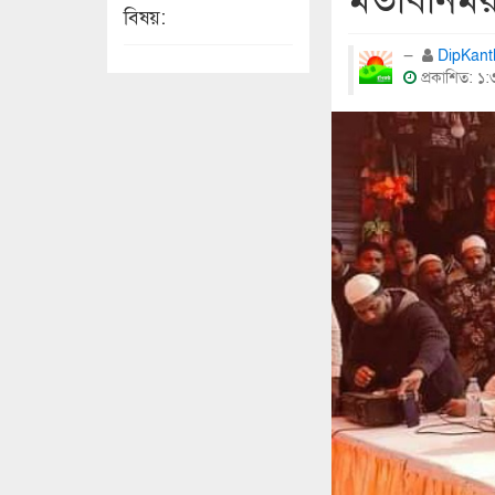
মতবিনিম
বিষয়:
DipKan
প্রকাশিত: ১:৩