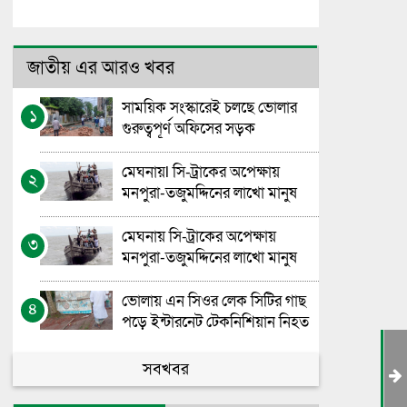
জাতীয় এর আরও খবর
সাময়িক সংস্কারেই চলছে ভোলার
১
গুরুত্বপূর্ণ অফিসের সড়ক
মেঘনায়l সি-ট্রাকের অপেক্ষায়
২
মনপুরা-তজুমদ্দিনের লাখো মানুষ
মেঘনায় সি-ট্রাকের অপেক্ষায়
৩
মনপুরা-তজুমদ্দিনের লাখো মানুষ
ভোলায় এন সিওর লেক সিটির গাছ
৪
পড়ে ইন্টারনেট টেকনিশিয়ান নিহত
ভোলা সরকারি মহিলা কলেজের
সবখবর
৫
এইচএসসি বাংলা পরীক্ষা নিয়ে