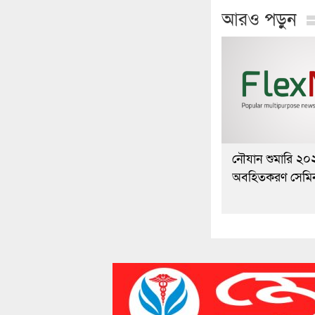
আরও পড়ুন
নৌযান শুমারি ২০
অবহিতকরণ সেমিনা