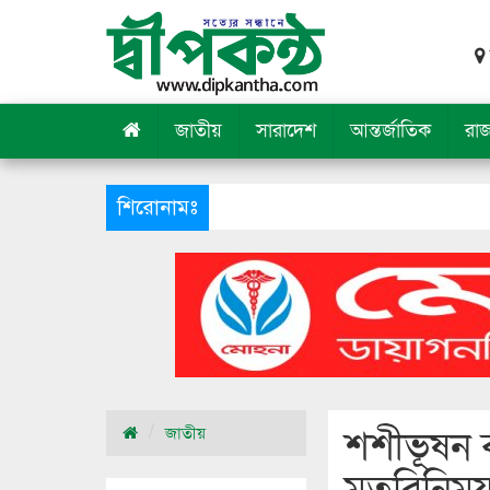
জাতীয়
সারাদেশ
আন্তর্জাতিক
রা
শিরোনামঃ
শহীদ নূরে
শশীভূষন 
জাতীয়