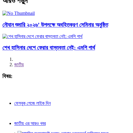
আরও পড়ুন
নৌযান শুমারি ২০২৬’ উপলক্ষে অবহিতকরণ সেমিনার অনুষ্ঠিত
শেখ হাসিনার দেশে ফেরার বাস্তবতা নেই: এমপি পার্থ
জাতীয়
বিষয়:
ফেসবুক পেজে লাইক দিন
জাতীয় এর আরও খবর