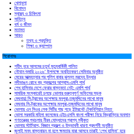
খেলাধুলা
বিনোদন
স্বাস্থ্য ও চিকিৎসা
সাহিত্য
ধর্ম ও জীবন
মতামত
আরও
তথ্য ও প্রযুক্তি
শিক্ষা ও ক্যাম্পাস
শিরোনামঃ
শহীদ নূরে আলমের চতুর্থ মৃত্যুবার্ষিকী পালিত
নৌযান শুমারি ২০২৬’ উপলক্ষে অবহিতকরণ সেমিনার অনুষ্ঠিত
মেয়ের আত্মহত্যার পর পুলিশ বাবার ঝুলন্ত মরদেহ উদ্ধার
নদীভাঙন রোধে বড় প্রকল্পের আশ্বাস-এমপি পার্থ
শেখ হাসিনার দেশে ফেরার বাস্তবতা নেই: এমপি পার্থ
সাময়িক সংস্কারেই চলছে ভোলার গুরুত্বপূর্ণ অফিসের সড়ক
মেঘনায়l সি-ট্রাকের অপেক্ষায় মনপুরা-তজুমদ্দিনের লাখো মানুষ
মেঘনায় সি-ট্রাকের অপেক্ষায় মনপুরা-তজুমদ্দিনের লাখো মানুষ
ভোলায় এন সিওর লেক সিটির গাছ পড়ে ইন্টারনেট টেকনিশিয়ান নিহত
ভোলা সরকারি মহিলা কলেজের এইচএসসি বাংলা পরীক্ষা নিয়ে বিভ্রান্তির অবসান
গণতন্ত্রের পথচলায় নীরব যোদ্ধাদের প্রাপ্য স্বীকৃত
ভোলায় স্টার্টআপ, বিজ্ঞান প্রকল্প ও উদ্ভাবনী ধারণা প্রদর্শনী অনুষ্ঠিত
জুলাই সনদ বাস্তবায়ন না হলে ক্ষমতায় যারা আসবে তারাই ‘শেখ হাসিনা’ হয়ে