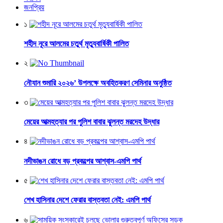
জনপ্রিয়
১
শহীদ নূরে আলমের চতুর্থ মৃত্যুবার্ষিকী পালিত
২
নৌযান শুমারি ২০২৬’ উপলক্ষে অবহিতকরণ সেমিনার অনুষ্ঠিত
৩
মেয়ের আত্মহত্যার পর পুলিশ বাবার ঝুলন্ত মরদেহ উদ্ধার
৪
নদীভাঙন রোধে বড় প্রকল্পের আশ্বাস-এমপি পার্থ
৫
শেখ হাসিনার দেশে ফেরার বাস্তবতা নেই: এমপি পার্থ
৬