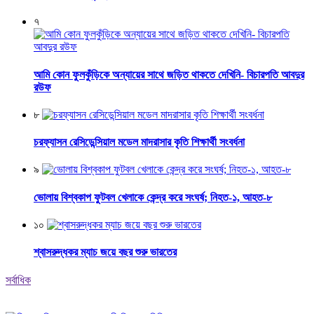
৭
আমি কোন ফুলকুঁড়িকে অন্যায়ের সাথে জড়িত থাকতে দেখিনি- বিচারপতি আবদুর
রউফ
৮
চরফ্যাসন রেসিডেন্সিয়াল মডেল মাদরাসার কৃতি শিক্ষার্থী সংবর্ধনা
৯
ভোলায় বিশ্বকাপ ফুটবল খেলাকে কেন্দ্র করে সংঘর্ষ; নিহত-১, আহত-৮
১০
শ্বাসরুদ্ধকর ম্যাচ জয়ে বছর শুরু ভারতের
সর্বাধিক