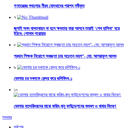
গণতন্ত্রের পথচলায় নীরব যোদ্ধাদের প্রাপ্য স্বীকৃত
৭
জুলাই সনদ বাস্তবায়ন না হলে ক্ষমতায় যারা আসবে তারাই ‘শেখ হাসিনা’ হয়ে
উঠবে: গোলাম পরোয়ার
৮
প্রধান শিক্ষক নিয়োগে স্বচ্ছতা চায় সচেতন মহল”- মো: আশরাফুল আলম
৯
ভোলায় চর দখলকে কেন্দ্র করে গুলিবিদ্ধ-১
১০
ভোলায় হতদরিদ্রদের মাঝে করিম-বানু ফাউন্ডেশনের কম্বল ও খাবার বিতরণ
সবখবর
সর্বশেষ