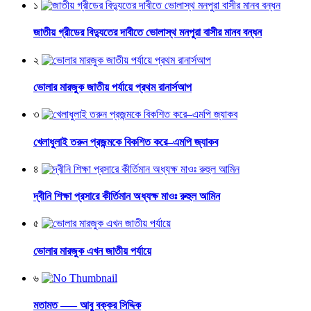
১
জাতীয় গ্রীডের বিদ্যুতের দাবীতে ভোলাস্থ মনপুরা বাসীর মানব বন্ধন
২
ভোলার মারজুক জাতীয় পর্যায়ে প্রথম রানার্সআপ
৩
খেলাধুলাই তরুন প্রজন্মকে বিকশিত করে–এমপি জ্যাকব
৪
দ্বীনি শিক্ষা প্রসারে কীর্তিমান অধ্যক্ষ মাওঃ রুহুল আমিন
৫
ভোলার মারজুক এখন জাতীয় পর্যায়ে
৬
মতামত —– আবু বক্কর সিদ্দিক