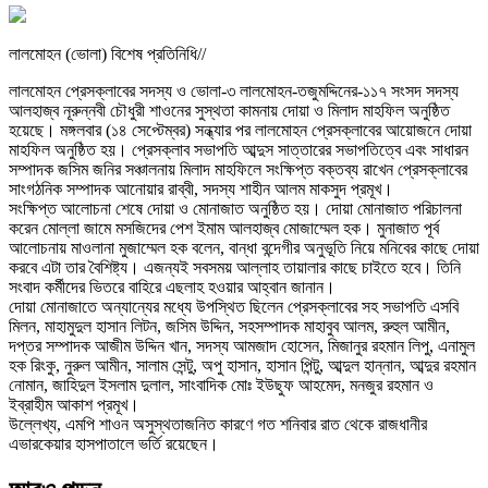
লালমোহন (ভোলা) বিশেষ প্রতিনিধি//
লালমোহন প্রেসক্লাবের সদস্য ও ভোলা-৩ লালমোহন-তজুমদ্দিনের-১১৭ সংসদ সদস্য
আলহাজ্ব নূরুন্নবী চৌধুরী শাওনের সুস্থতা কামনায় দোয়া ও মিলাদ মাহফিল অনুষ্ঠিত
হয়েছে। মঙ্গলবার (১৪ সেপ্টেম্বর) সন্ধ্যার পর লালমোহন প্রেসক্লাবের আয়োজনে দোয়া
মাহফিল অনুষ্ঠিত হয়। প্রেসক্লাব সভাপতি আব্দুস সাত্তারের সভাপতিত্বে এবং সাধারন
সম্পাদক জসিম জনির সঞ্চালনায় মিলাদ মাহফিলে সংক্ষিপ্ত বক্তব্য রাখেন প্রেসক্লাবের
সাংগঠনিক সম্পাদক আনোয়ার রাব্বী, সদস্য শাহীন আলম মাকসুদ প্রমূখ।
সংক্ষিপ্ত আলোচনা শেষে দোয়া ও মোনাজাত অনুষ্ঠিত হয়। দোয়া মোনাজাত পরিচালনা
করেন মোল্লা জামে মসজিদের পেশ ইমাম আলহাজ্ব মোজাম্মেল হক। মুনাজাত পূর্ব
আলোচনায় মাওলানা মুজাম্মেল হক বলেন, বান্ধা বন্দেগীর অনুভূতি নিয়ে মনিবের কাছে দোয়া
করবে এটা তার বৈশিষ্ট্য। এজন্যই সবসময় আল্লাহ তায়ালার কাছে চাইতে হবে। তিনি
সংবাদ কর্মীদের ভিতরে বাহিরে এছলাহ হওয়ার আহ্বান জানান।
দোয়া মোনাজাতে অন্যান্যের মধ্যে উপস্থিত ছিলেন প্রেসক্লাবের সহ সভাপতি এসবি
মিলন, মাহামুদুল হাসান লিটন, জসিম উদ্দিন, সহসম্পাদক মাহাবুব আলম, রুহুল আমীন,
দপ্তর সম্পাদক আজীম উদ্দিন খান, সদস্য আমজাদ হোসেন, মিজানুর রহমান লিপু, এনামুল
হক রিংকু, নুরুল আমীন, সালাম সেন্টু, অপু হাসান, হাসান পিন্টু, আব্দুল হান্নান, আব্দুর রহমান
নোমান, জাহিদুল ইসলাম দুলাল, সাংবাদিক মোঃ ইউছুফ আহমেদ, মনজুর রহমান ও
ইব্রাহীম আকাশ প্রমূখ।
উল্লেখ্য, এমপি শাওন অসুস্থতাজনিত কারণে গত শনিবার রাত থেকে রাজধানীর
এভারকেয়ার হাসপাতালে ভর্তি রয়েছেন।