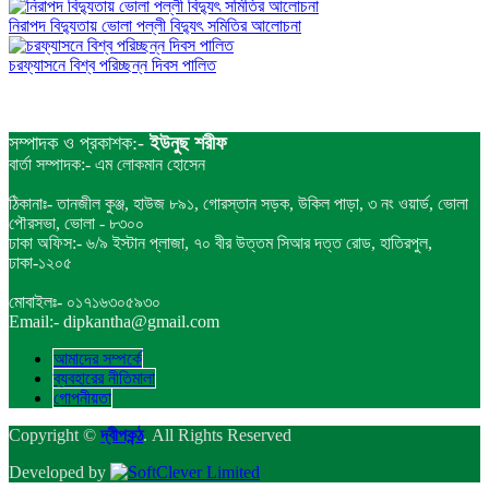
নিরাপদ বিদ্যুতায় ভোলা পল্লী বিদ্যুৎ সমিতির আলোচনা
চরফ্যাসনে বিশ্ব পরিচ্ছন্ন দিবস পালিত
সম্পাদক ও প্রকাশক:-
ইউনুছ শরীফ
বার্তা সম্পাদক:- এম লোকমান হোসেন
ঠিকানাঃ- তানজীল কুঞ্জ, হাউজ ৮৯১, গোরস্তান সড়ক, উকিল পাড়া, ৩ নং ওয়ার্ড, ভোলা
পৌরসভা, ভোলা - ৮৩০০
ঢাকা অফিস:- ৬/৯ ইস্টান প্লাজা, ৭০ বীর উত্তম সিআর দত্ত রোড, হাতিরপুল,
ঢাকা-১২০৫
মোবাইলঃ- ০১৭১৬৩০৫৯৩০
Email:- dipkantha@gmail.com
আমাদের সম্পর্কে
ব্যবহারের নীতিমালা
গোপনীয়তা
Copyright ©
দ্বীপকন্ঠ
. All Rights Reserved
Developed by