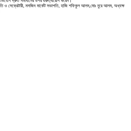
 অভিযোগ দ্রুত সমাধানের উপর গুরুত্বারোপ করেন।
ভাপতি ও সেক্রেটারী, মসজিদ মার্কেট সভাপতি, হাজি শফিকুল আলম,মোঃ নুরে আলম, অধ্যক্ষ
।