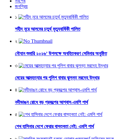
সর্বশেষ
জনপ্রিয়
১
শহীদ নূরে আলমের চতুর্থ মৃত্যুবার্ষিকী পালিত
২
নৌযান শুমারি ২০২৬’ উপলক্ষে অবহিতকরণ সেমিনার অনুষ্ঠিত
৩
মেয়ের আত্মহত্যার পর পুলিশ বাবার ঝুলন্ত মরদেহ উদ্ধার
৪
নদীভাঙন রোধে বড় প্রকল্পের আশ্বাস-এমপি পার্থ
৫
শেখ হাসিনার দেশে ফেরার বাস্তবতা নেই: এমপি পার্থ
৬