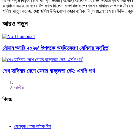
ভোলা পল্লী বিদ্যুৎ জেনারেল ম্যানেজার (জি.এম) আলতাফ হোসেন নিরবচ্ছিন্ন ও নিরাপদ
অনুষ্ঠানে অন্যদের মধ্যে উপস্থিত ছিলেন, বাংলাবাজার প্রেসক্লাব সাধারন সম্পাদক মীর ম
হালিমা খাতুন কলেজ, মোঃ জসিম উদ্দিন,বাংলাবাজার বালিকা বিদ্যালয়,মোঃ হেলাল উদ্দিন, প্র
আরও পড়ুন
নৌযান শুমারি ২০২৬’ উপলক্ষে অবহিতকরণ সেমিনার অনুষ্ঠিত
শেখ হাসিনার দেশে ফেরার বাস্তবতা নেই: এমপি পার্থ
জাতীয়
বিষয়:
ফেসবুক পেজে লাইক দিন