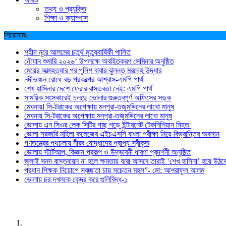
তথ্য ও প্রযুক্তি
শিক্ষা ও ক্যাম্পাস
শিরোনামঃ
শহীদ নূরে আলমের চতুর্থ মৃত্যুবার্ষিকী পালিত
নৌযান শুমারি ২০২৬’ উপলক্ষে অবহিতকরণ সেমিনার অনুষ্ঠিত
মেয়ের আত্মহত্যার পর পুলিশ বাবার ঝুলন্ত মরদেহ উদ্ধার
নদীভাঙন রোধে বড় প্রকল্পের আশ্বাস-এমপি পার্থ
শেখ হাসিনার দেশে ফেরার বাস্তবতা নেই: এমপি পার্থ
সাময়িক সংস্কারেই চলছে ভোলার গুরুত্বপূর্ণ অফিসের সড়ক
মেঘনায়l সি-ট্রাকের অপেক্ষায় মনপুরা-তজুমদ্দিনের লাখো মানুষ
মেঘনায় সি-ট্রাকের অপেক্ষায় মনপুরা-তজুমদ্দিনের লাখো মানুষ
ভোলায় এন সিওর লেক সিটির গাছ পড়ে ইন্টারনেট টেকনিশিয়ান নিহত
ভোলা সরকারি মহিলা কলেজের এইচএসসি বাংলা পরীক্ষা নিয়ে বিভ্রান্তির অবসান
গণতন্ত্রের পথচলায় নীরব যোদ্ধাদের প্রাপ্য স্বীকৃত
ভোলায় স্টার্টআপ, বিজ্ঞান প্রকল্প ও উদ্ভাবনী ধারণা প্রদর্শনী অনুষ্ঠিত
জুলাই সনদ বাস্তবায়ন না হলে ক্ষমতায় যারা আসবে তারাই ‘শেখ হাসিনা’ হয়ে উঠব
প্রধান শিক্ষক নিয়োগে স্বচ্ছতা চায় সচেতন মহল”- মো: আশরাফুল আলম
ভোলায় চর দখলকে কেন্দ্র করে গুলিবিদ্ধ-১