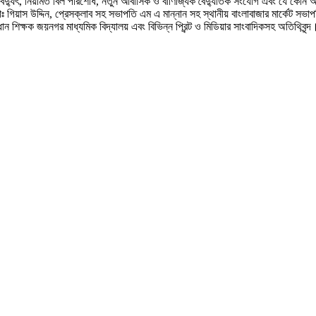
 বিদ্যুৎ, নিয়মিত বিল পরিশোধ, নতুন আবাসিক ও বাণিজ্যিক বৈদ্যুতিক সংযোগ এবং যে কোন
োঃ গিয়াস উদ্দিন, প্রেসক্লাব সহ সভাপতি এম এ মান্নান সহ স্থানীয় বাংলাবাজার মার্কেট স
ধান শিক্ষক জয়নগর মাধ্যমিক বিদ্যালয় এবং বিভিন্ন প্রিন্ট ও মিডিয়ার সাংবাদিকসহ অতিথিবৃন্দ