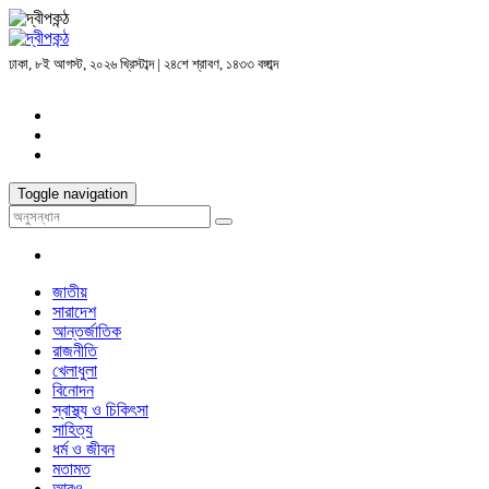
ঢাকা, ৮ই আগস্ট, ২০২৬ খ্রিস্টাব্দ | ২৪শে শ্রাবণ, ১৪৩৩ বঙ্গাব্দ
Toggle navigation
জাতীয়
সারাদেশ
আন্তর্জাতিক
রাজনীতি
খেলাধুলা
বিনোদন
স্বাস্থ্য ও চিকিৎসা
সাহিত্য
ধর্ম ও জীবন
মতামত
আরও