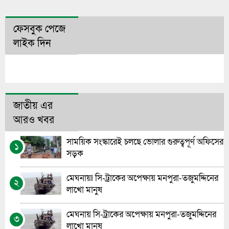
ফেসবুক পেজে
লাইক দিন
জাতীয় এর
আরও খবর
সাময়িক সংস্কারেই চলছে ভোলার গুরুত্বপূর্ণ অফিসের
১
সড়ক
মেঘনায়l সি-ট্রাকের অপেক্ষায় মনপুরা-তজুমদ্দিনের
২
লাখো মানুষ
মেঘনায় সি-ট্রাকের অপেক্ষায় মনপুরা-তজুমদ্দিনের
৩
লাখো মানুষ