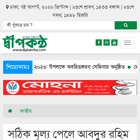
ঢাকা, ৭ই আগস্ট, ২০২৬ খ্রিস্টাব্দ | ২৩শে শ্রাবণ, ১৪৩৩ বঙ্গাব্দ | ২৩শে
সফর, ১৪৪৮ হিজরি
Togg
navig
শিরোনামঃ
ান শুমারি ২০২৬’ উপলক্ষে অবহিতকরণ সেমিনার অনুষ্ঠিত
মেয়ের আত্
জাতীয়
সঠিক মূল্য পেলে আবদুর রহিম