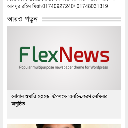
আবদুর রহিম মিয়াঃ01740927240/
01748031319
আরও পড়ুন
নৌযান শুমারি ২০২৬’ উপলক্ষে অবহিতকরণ সেমিনার
অনুষ্ঠিত