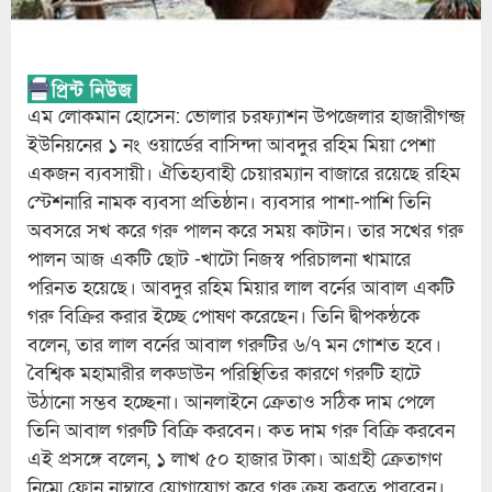
এম লোকমান হোসেন: ভোলার চরফ্যাশন উপজেলার হাজারীগন্জ
ইউনিয়নের ১ নং ওয়ার্ডের বাসিন্দা আবদুর রহিম মিয়া পেশা
একজন ব্যবসায়ী। ঐতিহ্যবাহী চেয়ারম্যান বাজারে রয়েছে রহিম
স্টেশনারি নামক ব্যবসা প্রতিষ্ঠান। ব্যবসার পাশা-পাশি তিনি
অবসরে সখ করে গরু পালন করে সময় কাটান। তার সখের গরু
পালন আজ একটি ছোট -খাটো নিজস্ব পরিচালনা খামারে
পরিনত হয়েছে। আবদুর রহিম মিয়ার লাল বর্নের আবাল একটি
গরু বিক্রির করার ইচ্ছে পোষণ করেছেন। তিনি দ্বীপকন্ঠকে
বলেন, তার লাল বর্নের আবাল গরুটির ৬/৭ মন গোশত হবে।
বৈশ্বিক মহামারীর লকডাউন পরিস্থিতির কারণে গরুটি হাটে
উঠানো সম্ভব হচ্ছেনা। আনলাইনে ক্রেতাও সঠিক দাম পেলে
তিনি আবাল গরুটি বিক্রি করবেন। কত দাম গরু বিক্রি করবেন
এই প্রসঙ্গে বলেন, ১ লাখ ৫০ হাজার টাকা। আগ্রহী ক্রেতাগণ
নিম্মে ফোন নাম্বারে যোগাযোগ করে গরু ক্রয় করতে পারবেন।