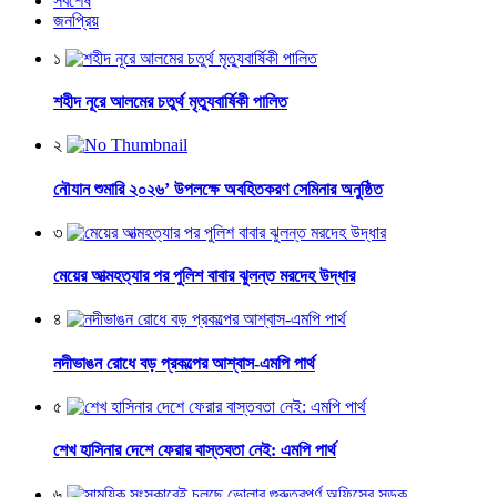
সর্বশেষ
জনপ্রিয়
১
শহীদ নূরে আলমের চতুর্থ মৃত্যুবার্ষিকী পালিত
২
নৌযান শুমারি ২০২৬’ উপলক্ষে অবহিতকরণ সেমিনার অনুষ্ঠিত
৩
মেয়ের আত্মহত্যার পর পুলিশ বাবার ঝুলন্ত মরদেহ উদ্ধার
৪
নদীভাঙন রোধে বড় প্রকল্পের আশ্বাস-এমপি পার্থ
৫
শেখ হাসিনার দেশে ফেরার বাস্তবতা নেই: এমপি পার্থ
৬