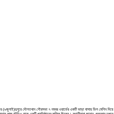
ুক্রবার (৯জুলাই)দুপুরে দৌলতখান পৌরসভা ৭ নম্বর ওয়ার্ডের একটি ভাড়া বাসায় ডিল মেশিন 
াথায় সাজ স্টুডিও নামে একটি প্রতিষ্ঠানের মালিক ছিলেন। স্থানীয়ারা জানান, শুক্রবার দু