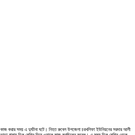
দিয়ে কাজ করার সময় এ দুর্ঘটনা ঘটে। নিহত রুবেল উপজেলা চরখলিফা ইউনিয়নের সরদার আলী
পুরে ভাড়া বাসায় ডিল মেশিন দিয়ে ওয়ালে কাজ করছিলেন রুবেল। এ সময় ডিল মেশিন থেকে