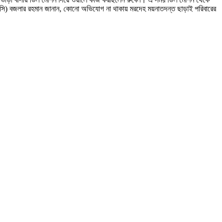
তা (ওসি) বজলার রহমান জানান, কোনো অভিযোগ না থাকায় মরদেহ ময়নাতদন্ত ছাড়াই পরিবারের