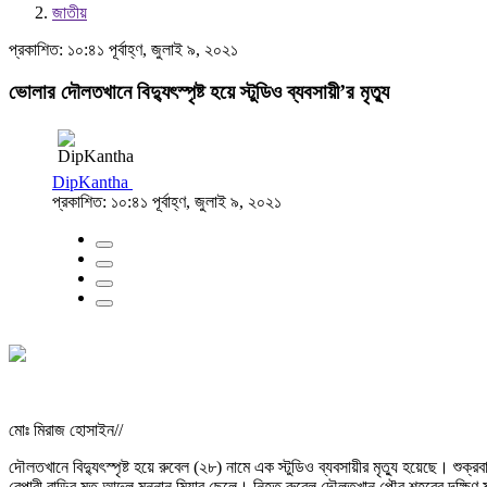
জাতীয়
প্রকাশিত: ১০:৪১ পূর্বাহ্ণ, জুলাই ৯, ২০২১
ভোলার দৌলতখানে বিদ্যুৎস্পৃষ্ট হয়ে স্টুডিও ব্যবসায়ী’র মৃত্যু
DipKantha
প্রকাশিত: ১০:৪১ পূর্বাহ্ণ, জুলাই ৯, ২০২১
মোঃ মিরাজ হোসাইন//
দৌলতখানে বিদ্যুৎস্পৃষ্ট হয়ে রুবেল (২৮) নামে এক স্টুডিও ব্যবসায়ীর মৃত্যু হয়েছে। শ
বেপারী বাড়ির মৃত আব্দুল মন্নান মিয়ার ছেলে। নিহত রুবেল দৌলতখান পৌর শহরের দক্ষিণ ম