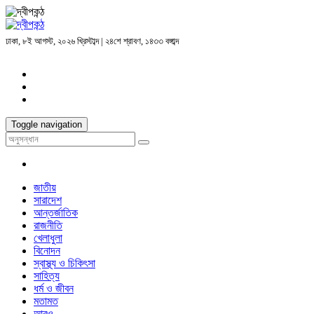
ঢাকা, ৮ই আগস্ট, ২০২৬ খ্রিস্টাব্দ | ২৪শে শ্রাবণ, ১৪৩৩ বঙ্গাব্দ
Toggle navigation
জাতীয়
সারাদেশ
আন্তর্জাতিক
রাজনীতি
খেলাধুলা
বিনোদন
স্বাস্থ্য ও চিকিৎসা
সাহিত্য
ধর্ম ও জীবন
মতামত
আরও