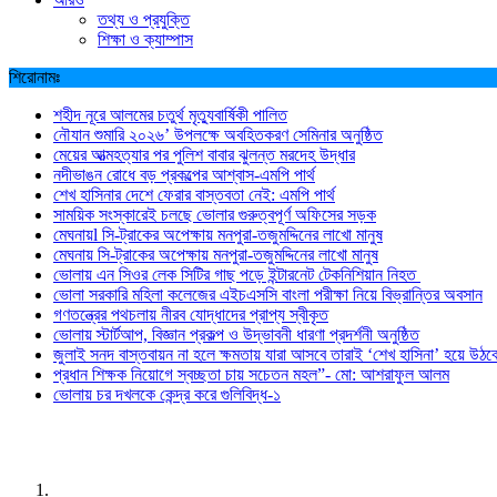
তথ্য ও প্রযুক্তি
শিক্ষা ও ক্যাম্পাস
শিরোনামঃ
শহীদ নূরে আলমের চতুর্থ মৃত্যুবার্ষিকী পালিত
নৌযান শুমারি ২০২৬’ উপলক্ষে অবহিতকরণ সেমিনার অনুষ্ঠিত
মেয়ের আত্মহত্যার পর পুলিশ বাবার ঝুলন্ত মরদেহ উদ্ধার
নদীভাঙন রোধে বড় প্রকল্পের আশ্বাস-এমপি পার্থ
শেখ হাসিনার দেশে ফেরার বাস্তবতা নেই: এমপি পার্থ
সাময়িক সংস্কারেই চলছে ভোলার গুরুত্বপূর্ণ অফিসের সড়ক
মেঘনায়l সি-ট্রাকের অপেক্ষায় মনপুরা-তজুমদ্দিনের লাখো মানুষ
মেঘনায় সি-ট্রাকের অপেক্ষায় মনপুরা-তজুমদ্দিনের লাখো মানুষ
ভোলায় এন সিওর লেক সিটির গাছ পড়ে ইন্টারনেট টেকনিশিয়ান নিহত
ভোলা সরকারি মহিলা কলেজের এইচএসসি বাংলা পরীক্ষা নিয়ে বিভ্রান্তির অবসান
গণতন্ত্রের পথচলায় নীরব যোদ্ধাদের প্রাপ্য স্বীকৃত
ভোলায় স্টার্টআপ, বিজ্ঞান প্রকল্প ও উদ্ভাবনী ধারণা প্রদর্শনী অনুষ্ঠিত
জুলাই সনদ বাস্তবায়ন না হলে ক্ষমতায় যারা আসবে তারাই ‘শেখ হাসিনা’ হয়ে উঠব
প্রধান শিক্ষক নিয়োগে স্বচ্ছতা চায় সচেতন মহল”- মো: আশরাফুল আলম
ভোলায় চর দখলকে কেন্দ্র করে গুলিবিদ্ধ-১