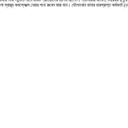
া স্বাস্থ্য কমপ্লেক্সে নেয়ার পথে রুবেল মারা যান। দৌলতখান থানার ভারপ্রাপ্ত কর্মকর্