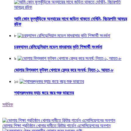
আমি কোন ফুলকুঁড়িকে অন্যায়ের সাথে জড়িত থাকতে দেখিনি- বিচারপতি আবদুর
রউফ
৮
চরফ্যাসন রেসিডেন্সিয়াল মডেল মাদরাসার কৃতি শিক্ষার্থী সংবর্ধনা
৯
ভোলায় বিশ্বকাপ ফুটবল খেলাকে কেন্দ্র করে সংঘর্ষ; নিহত-১, আহত-৮
১০
শ্বাসরুদ্ধকর ম্যাচ জয়ে বছর শুরু ভারতের
সর্বাধিক
ভোলায় শিক্ষা প্রতিষ্ঠান খোলার দাবীতে কিন্টার গার্ডেন এসোসিয়েশনের অনশান