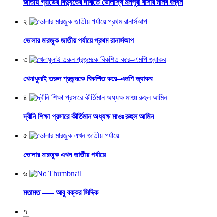
জাতীয় গ্রীডের বিদ্যুতের দাবীতে ভোলাস্থ মনপুরা বাসীর মানব বন্ধন
২
ভোলার মারজুক জাতীয় পর্যায়ে প্রথম রানার্সআপ
৩
খেলাধুলাই তরুন প্রজন্মকে বিকশিত করে–এমপি জ্যাকব
৪
দ্বীনি শিক্ষা প্রসারে কীর্তিমান অধ্যক্ষ মাওঃ রুহুল আমিন
৫
ভোলার মারজুক এখন জাতীয় পর্যায়ে
৬
মতামত —– আবু বক্কর সিদ্দিক
৭