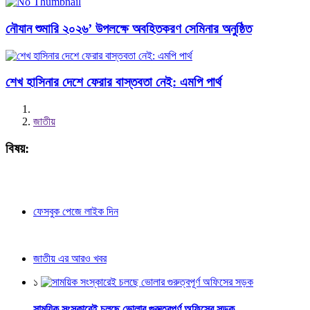
নৌযান শুমারি ২০২৬’ উপলক্ষে অবহিতকরণ সেমিনার অনুষ্ঠিত
শেখ হাসিনার দেশে ফেরার বাস্তবতা নেই: এমপি পার্থ
জাতীয়
বিষয়:
ফেসবুক পেজে লাইক দিন
জাতীয় এর আরও খবর
১
সাময়িক সংস্কারেই চলছে ভোলার গুরুত্বপূর্ণ অফিসের সড়ক