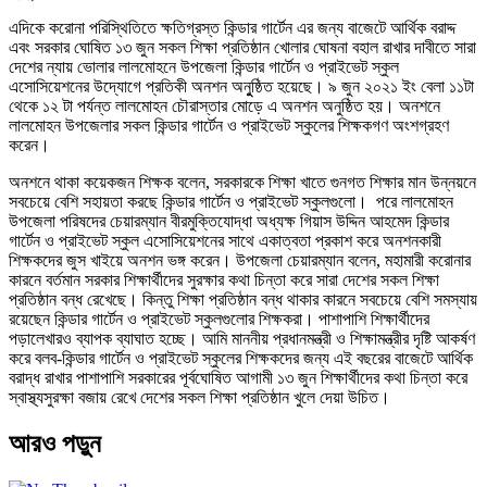
এদিকে করোনা পরিস্থিতিতে ক্ষতিগ্রস্ত কিন্ডার গার্টেন এর জন্য বাজেটে আর্থিক বরাদ্দ
এবং সরকার ঘোষিত ১৩ জুন সকল শিক্ষা প্রতিষ্ঠান খোলার ঘোষনা বহাল রাখার দাবীতে সারা
দেশের ন্যায় ভোলার লালমোহনে উপজেলা কিন্ডার গার্টেন ও প্রাইভেট স্কুল
এসোসিয়েশনের উদ্যোগে প্রতিকী অনশন অনুুষ্ঠিত হয়েছে। ৯ জুন ২০২১ ইং বেলা ১১টা
থেকে ১২ টা পর্যন্ত লালমোহন চৌরাস্তার মোড়ে এ অনশন অনুষ্ঠিত হয়। অনশনে
লালমোহন উপজেলার সকল কিন্ডার গার্টেন ও প্রাইভেট স্কুলের শিক্ষকগণ অংশগ্রহণ
করেন।
অনশনে থাকা কয়েকজন শিক্ষক বলেন, সরকারকে শিক্ষা খাতে গুনগত শিক্ষার মান উন্নয়নে
সবচেয়ে বেশি সহায়তা করছে কিন্ডার গার্টেন ও প্রাইভেট স্কুলগুলো। পরে লালমোহন
উপজেলা পরিষদের চেয়ারম্যান বীরমুক্তিযোদ্ধা অধ্যক্ষ গিয়াস উদ্দিন আহমেদ কিন্ডার
গার্টেন ও প্রাইভেট স্কুল এসোসিয়েশনের সাথে একাত্বতা প্রকাশ করে অনশনকারী
শিক্ষকদের জুস খাইয়ে অনশন ভঙ্গ করেন। উপজেলা চেয়ারম্যান বলেন, মহামারী করোনার
কারনে বর্তমান সরকার শিক্ষার্থীদের সুরক্ষার কথা চিন্তা করে সারা দেশের সকল শিক্ষা
প্রতিষ্ঠান বন্ধ রেখেছে। কিন্তু শিক্ষা প্রতিষ্ঠান বন্ধ থাকার কারনে সবচেয়ে বেশি সমস্যায়
রয়েছেন কিন্ডার গার্টেন ও প্রাইভেট স্কুলগুলোর শিক্ষকরা। পাশাপাশি শিক্ষার্থীদের
পড়ালেখারও ব্যাপক ব্যাঘাত হচ্ছে। আমি মাননীয় প্রধানমন্ত্রী ও শিক্ষামন্ত্রীর দৃষ্টি আকর্ষণ
করে বলব-কিন্ডার গার্টেন ও প্রাইভেট স্কুলের শিক্ষকদের জন্য এই বছরের বাজেটে আর্থিক
বরাদ্ধ রাখার পাশাপাশি সরকারের পূর্বঘোষিত আগামী ১৩ জুন শিক্ষার্থীদের কথা চিন্তা করে
স্বাস্থ্যসুরক্ষা বজায় রেখে দেশের সকল শিক্ষা প্রতিষ্ঠান খুলে দেয়া উচিত।
আরও পড়ুন