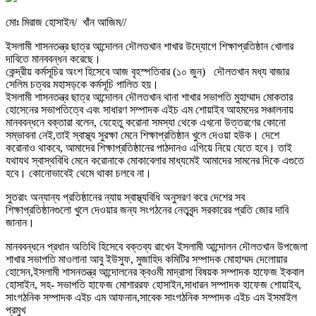
মোঃ মিরাজ হোসাইন/ খাঁন আজিম//
ইসলামী শাসনতন্ত্র ছাত্র আন্দোলন দৌলতখান শাখার উদ্যোগে শিক্ষাপ্রতিষ্ঠান খোলার
দাবিতে মানববন্ধন করেছে।
কেন্দ্রীয় কর্মসূচির অংশ হিসেবে আজ বৃহস্পতিবার (১০ জুন) দৌলতখান মধ্য বাজার
সেলিম চত্বর মহাসড়কে কর্মসূচি পালিত হয়।
ইসলামী শাসনতন্ত্র ছাত্র আন্দোলন দৌলতখান থানা শাখার সভাপতি মুহাম্মাদ মোকতার
হোসেনের সভাপতিত্বে এবং সাধারণ সম্পাদক এইচ এম শোয়াইব আহমদের সঞ্চালনায়
মানববন্ধনে বক্তারা বলেন, যেহেতু করোনা সমস্যা থেকে এখনো উত্তরণের কোনো
সম্ভাবনা নেই,তাই স্বাস্থ্য সুরক্ষা মেনে শিক্ষাপ্রতিষ্ঠান খুলে দেওয়া হউক। দেশে
করোনাও থাকবে, আমাদের শিক্ষাপ্রতিষ্ঠানের পাঠদানও এগিয়ে নিয়ে যেতে হবে। তাই
যথাযথ স্বাস্থবিধি মেনে করোনাকে মোকাবেলার মাধ্যমেই আমাদের সামনের দিকে এগুতে
হবে। কোনোভাবেই থেমে থাকা চলবে না।
সুতরাং অন্যান্য প্রতিষ্ঠানের ন্যায় স্বাস্থ্যবিধি অনুসরণ করে দেশের সব
শিক্ষাপ্রতিষ্ঠানগুলো খুলে দেওয়ার জন্য সংগঠনের নেতৃবৃন্দ সরকারের প্রতি জোর দাবি
জানান।
মানববন্ধনে প্রধান অতিথি হিসেবে বক্তব্য রাখেন ইসলামী আন্দোলন দৌলতখান উপজেলা
শাখার সভাপতি মাওলানা আবু ইউসুফ, মুজাহিদ কমিটির সম্পাদক মোহাম্মদ দেলোয়ার
হোসেন,ইসলামী শাসনতন্ত্র আন্দোলনের ক্বওমী মাদ্রাসা বিষয়ক সম্পাদক হাফেজ ইকবাল
হোসাইন, সহ- সভাপতি হাফেজ মোশাররফ হোসাইন,সাধারন সম্পাদক হাফেজ শোয়াইব,
সাংগঠনিক সম্পাদক এইচ এম আফনান,সাবেক সাংগঠনিক সম্পাদক এইচ এম ইসমাইল
প্রমুখ