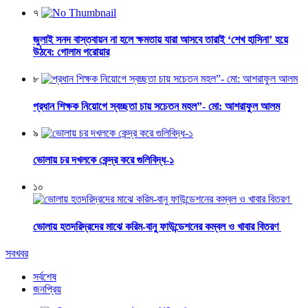
৭
জুলাই সনদ বাস্তবায়ন না হলে ক্ষমতায় যারা আসবে তারাই ‘শেখ হাসিনা’ হয়ে
উঠবে: গোলাম পরোয়ার
৮
প্রধান শিক্ষক নিয়োগে স্বচ্ছতা চায় সচেতন মহল”- মো: আশরাফুল আলম
৯
ভোলায় চর দখলকে কেন্দ্র করে গুলিবিদ্ধ-১
১০
ভোলায় হতদরিদ্রদের মাঝে করিম-বানু ফাউন্ডেশনের কম্বল ও খাবার বিতরণ
সবখবর
সর্বশেষ
জনপ্রিয়