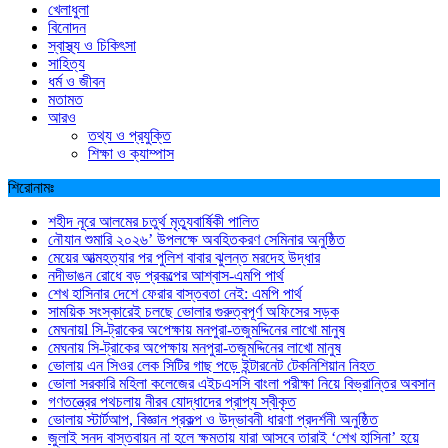
খেলাধুলা
বিনোদন
স্বাস্থ্য ও চিকিৎসা
সাহিত্য
ধর্ম ও জীবন
মতামত
আরও
তথ্য ও প্রযুক্তি
শিক্ষা ও ক্যাম্পাস
শিরোনামঃ
শহীদ নূরে আলমের চতুর্থ মৃত্যুবার্ষিকী পালিত
নৌযান শুমারি ২০২৬’ উপলক্ষে অবহিতকরণ সেমিনার অনুষ্ঠিত
মেয়ের আত্মহত্যার পর পুলিশ বাবার ঝুলন্ত মরদেহ উদ্ধার
নদীভাঙন রোধে বড় প্রকল্পের আশ্বাস-এমপি পার্থ
শেখ হাসিনার দেশে ফেরার বাস্তবতা নেই: এমপি পার্থ
সাময়িক সংস্কারেই চলছে ভোলার গুরুত্বপূর্ণ অফিসের সড়ক
মেঘনায়l সি-ট্রাকের অপেক্ষায় মনপুরা-তজুমদ্দিনের লাখো মানুষ
মেঘনায় সি-ট্রাকের অপেক্ষায় মনপুরা-তজুমদ্দিনের লাখো মানুষ
ভোলায় এন সিওর লেক সিটির গাছ পড়ে ইন্টারনেট টেকনিশিয়ান নিহত
ভোলা সরকারি মহিলা কলেজের এইচএসসি বাংলা পরীক্ষা নিয়ে বিভ্রান্তির অবসান
গণতন্ত্রের পথচলায় নীরব যোদ্ধাদের প্রাপ্য স্বীকৃত
ভোলায় স্টার্টআপ, বিজ্ঞান প্রকল্প ও উদ্ভাবনী ধারণা প্রদর্শনী অনুষ্ঠিত
জুলাই সনদ বাস্তবায়ন না হলে ক্ষমতায় যারা আসবে তারাই ‘শেখ হাসিনা’ হয়ে