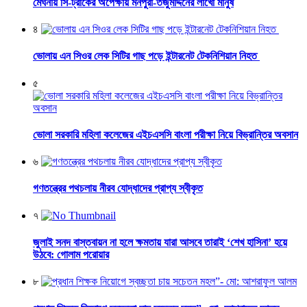
মেঘনায় সি-ট্রাকের অপেক্ষায় মনপুরা-তজুমদ্দিনের লাখো মানুষ
৪
ভোলায় এন সিওর লেক সিটির গাছ পড়ে ইন্টারনেট টেকনিশিয়ান নিহত
৫
ভোলা সরকারি মহিলা কলেজের এইচএসসি বাংলা পরীক্ষা নিয়ে বিভ্রান্তির অবসান
৬
গণতন্ত্রের পথচলায় নীরব যোদ্ধাদের প্রাপ্য স্বীকৃত
৭
জুলাই সনদ বাস্তবায়ন না হলে ক্ষমতায় যারা আসবে তারাই ‘শেখ হাসিনা’ হয়ে
উঠবে: গোলাম পরোয়ার
৮