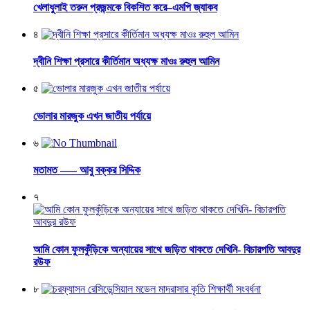
খেলাধুলাই তরুন প্রজন্মকে বিকশিত করে–এমপি জ্যাকব
৪
দ্বীনি শিক্ষা প্রসারে কীর্তিমান অধ্যক্ষ মাওঃ রুহুল আমিন
৫
ভোলার মারজুক এখন জাতীয় পর্যায়ে
৬
মতামত —– আবু বক্কর সিদ্দিক
৭
আমি কোন ফুলকুঁড়িকে অন্যায়ের সাথে জড়িত থাকতে দেখিনি- বিচারপতি আবদুর
রউফ
৮