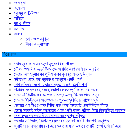
খেলাধুলা
বিনোদন
স্বাস্থ্য ও চিকিৎসা
সাহিত্য
ধর্ম ও জীবন
মতামত
আরও
তথ্য ও প্রযুক্তি
শিক্ষা ও ক্যাম্পাস
শিরোনামঃ
শহীদ নূরে আলমের চতুর্থ মৃত্যুবার্ষিকী পালিত
নৌযান শুমারি ২০২৬’ উপলক্ষে অবহিতকরণ সেমিনার অনুষ্ঠিত
মেয়ের আত্মহত্যার পর পুলিশ বাবার ঝুলন্ত মরদেহ উদ্ধার
নদীভাঙন রোধে বড় প্রকল্পের আশ্বাস-এমপি পার্থ
শেখ হাসিনার দেশে ফেরার বাস্তবতা নেই: এমপি পার্থ
সাময়িক সংস্কারেই চলছে ভোলার গুরুত্বপূর্ণ অফিসের সড়ক
মেঘনায়l সি-ট্রাকের অপেক্ষায় মনপুরা-তজুমদ্দিনের লাখো মানুষ
মেঘনায় সি-ট্রাকের অপেক্ষায় মনপুরা-তজুমদ্দিনের লাখো মানুষ
ভোলায় এন সিওর লেক সিটির গাছ পড়ে ইন্টারনেট টেকনিশিয়ান নিহত
ভোলা সরকারি মহিলা কলেজের এইচএসসি বাংলা পরীক্ষা নিয়ে বিভ্রান্তির অবসান
গণতন্ত্রের পথচলায় নীরব যোদ্ধাদের প্রাপ্য স্বীকৃত
ভোলায় স্টার্টআপ, বিজ্ঞান প্রকল্প ও উদ্ভাবনী ধারণা প্রদর্শনী অনুষ্ঠিত
জুলাই সনদ বাস্তবায়ন না হলে ক্ষমতায় যারা আসবে তারাই ‘শেখ হাসিনা’ হয়ে