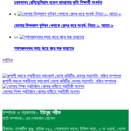
চরফ্যাসন রেসিডেন্সিয়াল মডেল মাদরাসার কৃতি শিক্ষার্থী সংবর্ধনা
৯
ভোলায় বিশ্বকাপ ফুটবল খেলাকে কেন্দ্র করে সংঘর্ষ; নিহত-১, আহত-৮
১০
শ্বাসরুদ্ধকর ম্যাচ জয়ে বছর শুরু ভারতের
সর্বাধিক
রুপালী ব্যাংক স্বাধীনতা ব্যাংকার্স ভোলা কমিটির -মনসুর সভাপতি, নজিব সম্পাদক
ভোলায় শিক্ষা প্রতিষ্ঠান খোলার দাবীতে প্রতীকী অনশন
সম্পাদক ও প্রকাশক:-
ইউনুছ শরীফ
বার্তা সম্পাদক:- এম লোকমান হোসেন
ঠিকানাঃ- তানজীল কুঞ্জ, হাউজ ৮৯১, গোরস্তান সড়ক, উকিল পাড়া, ৩ নং ওয়ার্ড, ভোলা