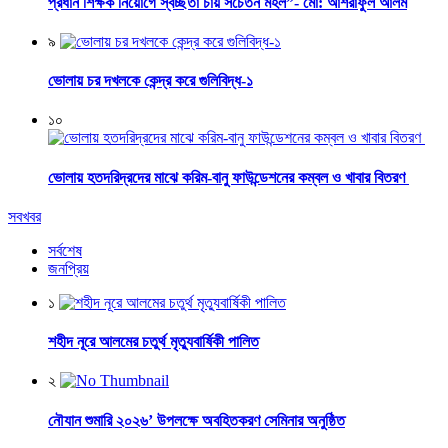
প্রধান শিক্ষক নিয়োগে স্বচ্ছতা চায় সচেতন মহল”- মো: আশরাফুল আলম
৯
ভোলায় চর দখলকে কেন্দ্র করে গুলিবিদ্ধ-১
১০
ভোলায় হতদরিদ্রদের মাঝে করিম-বানু ফাউন্ডেশনের কম্বল ও খাবার বিতরণ
সবখবর
সর্বশেষ
জনপ্রিয়
১
শহীদ নূরে আলমের চতুর্থ মৃত্যুবার্ষিকী পালিত
২
নৌযান শুমারি ২০২৬’ উপলক্ষে অবহিতকরণ সেমিনার অনুষ্ঠিত