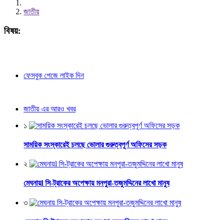
জাতীয়
বিষয়:
ফেসবুক পেজে লাইক দিন
জাতীয় এর আরও খবর
১
সাময়িক সংস্কারেই চলছে ভোলার গুরুত্বপূর্ণ অফিসের সড়ক
২
মেঘনায়l সি-ট্রাকের অপেক্ষায় মনপুরা-তজুমদ্দিনের লাখো মানুষ
৩