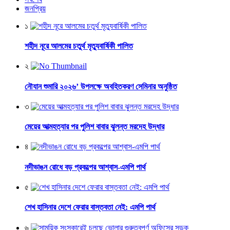
জনপ্রিয়
১
শহীদ নূরে আলমের চতুর্থ মৃত্যুবার্ষিকী পালিত
২
নৌযান শুমারি ২০২৬’ উপলক্ষে অবহিতকরণ সেমিনার অনুষ্ঠিত
৩
মেয়ের আত্মহত্যার পর পুলিশ বাবার ঝুলন্ত মরদেহ উদ্ধার
৪
নদীভাঙন রোধে বড় প্রকল্পের আশ্বাস-এমপি পার্থ
৫
শেখ হাসিনার দেশে ফেরার বাস্তবতা নেই: এমপি পার্থ
৬