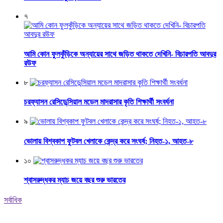
৭
আমি কোন ফুলকুঁড়িকে অন্যায়ের সাথে জড়িত থাকতে দেখিনি- বিচারপতি আবদুর
রউফ
৮
চরফ্যাসন রেসিডেন্সিয়াল মডেল মাদরাসার কৃতি শিক্ষার্থী সংবর্ধনা
৯
ভোলায় বিশ্বকাপ ফুটবল খেলাকে কেন্দ্র করে সংঘর্ষ; নিহত-১, আহত-৮
১০
শ্বাসরুদ্ধকর ম্যাচ জয়ে বছর শুরু ভারতের
সর্বাধিক