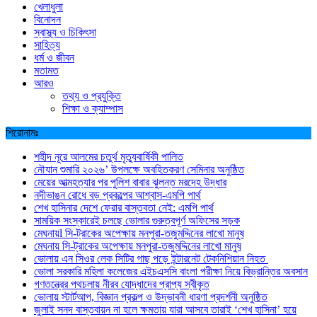
খেলাধুলা
বিনোদন
স্বাস্থ্য ও চিকিৎসা
সাহিত্য
ধর্ম ও জীবন
মতামত
আরও
তথ্য ও প্রযুক্তি
শিক্ষা ও ক্যাম্পাস
শিরোনামঃ
শহীদ নূরে আলমের চতুর্থ মৃত্যুবার্ষিকী পালিত
নৌযান শুমারি ২০২৬’ উপলক্ষে অবহিতকরণ সেমিনার অনুষ্ঠিত
মেয়ের আত্মহত্যার পর পুলিশ বাবার ঝুলন্ত মরদেহ উদ্ধার
নদীভাঙন রোধে বড় প্রকল্পের আশ্বাস-এমপি পার্থ
শেখ হাসিনার দেশে ফেরার বাস্তবতা নেই: এমপি পার্থ
সাময়িক সংস্কারেই চলছে ভোলার গুরুত্বপূর্ণ অফিসের সড়ক
মেঘনায়l সি-ট্রাকের অপেক্ষায় মনপুরা-তজুমদ্দিনের লাখো মানুষ
মেঘনায় সি-ট্রাকের অপেক্ষায় মনপুরা-তজুমদ্দিনের লাখো মানুষ
ভোলায় এন সিওর লেক সিটির গাছ পড়ে ইন্টারনেট টেকনিশিয়ান নিহত
ভোলা সরকারি মহিলা কলেজের এইচএসসি বাংলা পরীক্ষা নিয়ে বিভ্রান্তির অবসান
গণতন্ত্রের পথচলায় নীরব যোদ্ধাদের প্রাপ্য স্বীকৃত
ভোলায় স্টার্টআপ, বিজ্ঞান প্রকল্প ও উদ্ভাবনী ধারণা প্রদর্শনী অনুষ্ঠিত
জুলাই সনদ বাস্তবায়ন না হলে ক্ষমতায় যারা আসবে তারাই ‘শেখ হাসিনা’ হয়ে