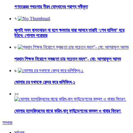
গণতন্ত্রের পথচলায় নীরব যোদ্ধাদের প্রাপ্য স্বীকৃত
৭
জুলাই সনদ বাস্তবায়ন না হলে ক্ষমতায় যারা আসবে তারাই ‘শেখ হাসিনা’ হয়ে
উঠবে: গোলাম পরোয়ার
৮
প্রধান শিক্ষক নিয়োগে স্বচ্ছতা চায় সচেতন মহল”- মো: আশরাফুল আলম
৯
ভোলায় চর দখলকে কেন্দ্র করে গুলিবিদ্ধ-১
১০
ভোলায় হতদরিদ্রদের মাঝে করিম-বানু ফাউন্ডেশনের কম্বল ও খাবার বিতরণ
সবখবর
সর্বশেষ