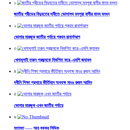
১
জাতীয় গ্রীডের বিদ্যুতের দাবীতে ভোলাস্থ মনপুরা বাসীর মানব বন্ধন
২
ভোলার মারজুক জাতীয় পর্যায়ে প্রথম রানার্সআপ
৩
খেলাধুলাই তরুন প্রজন্মকে বিকশিত করে–এমপি জ্যাকব
৪
দ্বীনি শিক্ষা প্রসারে কীর্তিমান অধ্যক্ষ মাওঃ রুহুল আমিন
৫
ভোলার মারজুক এখন জাতীয় পর্যায়ে
৬
মতামত —– আবু বক্কর সিদ্দিক