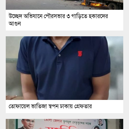
উচ্ছেদ অভিযানে পৌরসভার ৩ গাড়িতে হকারদের
আগুন
তোফায়েল ভাতিজা স্বপন ঢাকায় গ্রেফতার