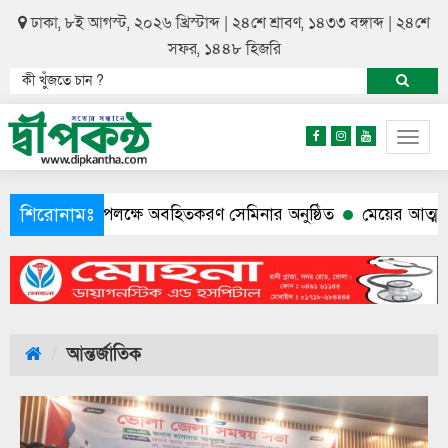
ঢাকা, ৮ই আগস্ট, ২০২৬ খ্রিস্টাব্দ | ২৪শে শ্রাবণ, ১৪৩৩ বঙ্গাব্দ | ২৪শে
সফর, ১৪৪৮ হিজরি
Togg
navig
শিরোনামঃ
উপলক্ষে অবহিতকরণ সেমিনার অনুষ্ঠিত
মেয়ের আত্মহত্যার পর পুলিশ 
আন্তর্জাতিক