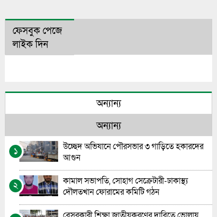
ফেসবুক পেজে
লাইক দিন
অন্যান্য
অন্যান্য
উচ্ছেদ অভিযানে পৌরসভার ৩ গাড়িতে হকারদের
১
আগুন
কামাল সভাপতি, সোহাগ সেক্রেটারী-ঢাকাস্থ্য
২
দৌলতখান ফোরামের কমিটি গঠন
বেসরকারী শিক্ষা জাতীয়করণের দাবিতে ভোলায়