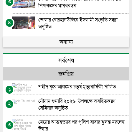
৩
শিক্ষকদের মানববন্ধন
ভোলার বোরহানউদ্দিনে ইসলামী সংস্কৃতি সন্ধ্যা
৪
অনুষ্ঠিত
ভোলা প্রেসক্লাবের আহবায়ক কমিটি গঠন, অনু
অন্যান্য
৫
আহবায়ক, ফারুক ও ইউনুছ শরীফ সদস্য
সর্বশেষ
ভোলায় ত্রাসনেত্রী রিপনী’র বিরুদ্ধে এলাকাবাসীর
৬
মানববন্ধন
জনপ্রিয়
প্রশাসন ম্যানেজ করেই ইট ভাটা তৈরি ও কাঠ
৭
শহীদ নূরে আলমের চতুর্থ মৃত্যুবার্ষিকী পালিত
১
পোড়ানো হচ্ছে
নৌযান শুমারি ২০২৬’ উপলক্ষে অবহিতকরণ
জাতীয়ভাবে প্রিন্ট পত্রিকার সম্পাদকদের কর্মশালা
২
৮
সেমিনার অনুষ্ঠিত
অনুষ্ঠিত
মেয়ের আত্মহত্যার পর পুলিশ বাবার ঝুলন্ত মরদেহ
ভোলার বাংলাবাজারে নসিমন উল্টে শ্রমিকের মৃত্যু,
৩
৯
উদ্ধার
আহত-৬ ।