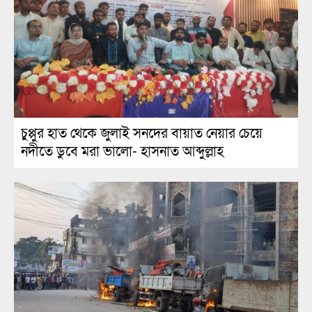
চুপ্পুর হাত থেকে জুলাই সনদের বায়াত নেয়ার চেয়ে
নদীতে ডুবে মরা ভালো- হাসনাত আব্দুল্লাহ