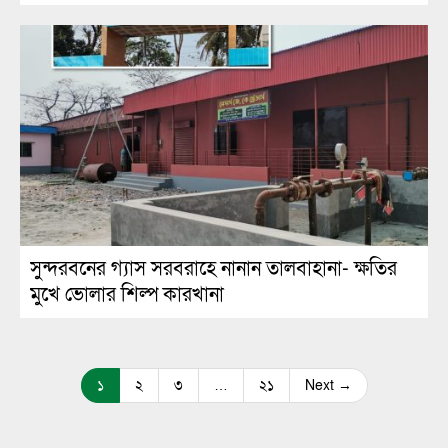
সুন্দরবনের গ্যাস সরবরাহে নানান তালবাহানা- ক্ষতির
মুখে ভোলার শিল্প কারখানা
১
২
৩
…
২১
Next →